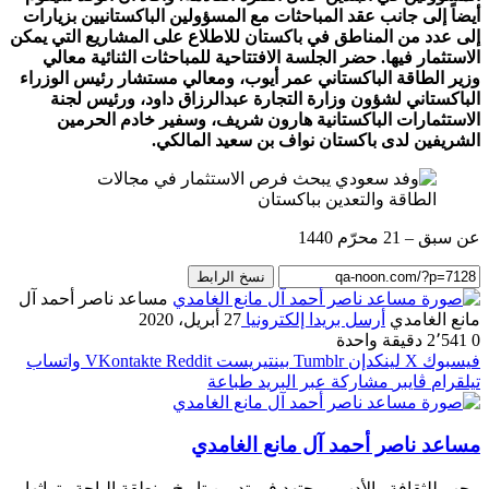
أيضاً إلى جانب عقد المباحثات مع المسؤولين الباكستانيين بزيارات
إلى عدد من المناطق في باكستان للاطلاع على المشاريع التي يمكن
الاستثمار فيها. حضر الجلسة الافتتاحية للمباحثات الثنائية معالي
وزير الطاقة الباكستاني عمر أيوب، ومعالي مستشار رئيس الوزراء
الباكستاني لشؤون وزارة التجارة عبدالرزاق داود، ورئيس لجنة
الاستثمارات الباكستانية هارون شريف، وسفير خادم الحرمين
الشريفين لدى باكستان نواف بن سعيد المالكي.
عن سبق – 21 محرّم 1440
نسخ الرابط
مساعد ناصر أحمد آل
مانع الغامدي
أرسل بريدا إلكترونيا
27 أبريل، 2020
0
2٬541
دقيقة واحدة
فيسبوك
‫X
لينكدإن
بينتيريست
واتساب
تيلقرام
ڤايبر
مشاركة عبر البريد
طباعة
مساعد ناصر أحمد آل مانع الغامدي
محب للثقافة والأدب ومجتهد في تدوين تاريخ منطقة الباحة وتراثها