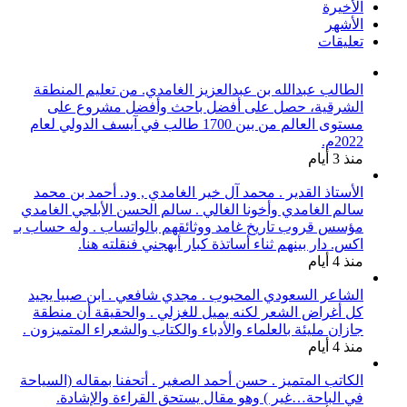
الأخيرة
الأشهر
تعليقات
الطالب عبدالله بن عبدالعزيز الغامدي. من تعليم المنطقة
الشرقية، حصل على أفضل باحث وأفضل مشروع على
مستوى العالم من بين 1700 طالب في آيسف الدولي لعام
2022م.
منذ 3 أيام
الأستاذ القدير . محمد آل خير الغامدي , ود. أحمد بن محمد
سالم الغامدي وأخونا الغالي . سالم الحسن الأبلجي الغامدي
مؤسس قروب تاريخ غامد ووثائقهم بالواتساب . وله حساب بـ
اكس. دار بينهم ثناء أساتذة كبار أبهجني فنقلته هنا.
منذ 4 أيام
الشاعر السعودي المحبوب . مجدي شافعي . ابن صبيا يجيد
كل أغراض الشعر لكنه يميل للغزلي . والحقيقة أن منطقة
جازان مليئة بالعلماء والأدباء والكتاب والشعراء المتميزون .
منذ 4 أيام
الكاتب المتميز . حسن أحمد الصغير . أتحفنا بمقاله (السياحة
في الباحة…غير ) وهو مقال يستحق القراءة والإشادة.