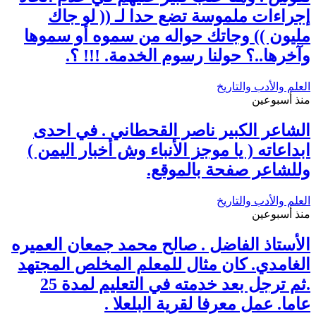
إجراءات ملموسة تضع حدا لـ (( لو جاك
مليون )) وجاتك حواله من سموه أو سموها
وآخرها..؟ حولنا رسوم الخدمة. !!! ؟.
العلم والأدب والتاريخ
منذ أسبوعين
الشاعر الكبير ناصر القحطاني . في احدى
ابداعاته ( يا موجز الأنباء وش أخبار اليمن )
وللشاعر صفحة بالموقع.
العلم والأدب والتاريخ
منذ أسبوعين
الأستاذ الفاضل . صالح محمد جمعان العميره
الغامدي. كان مثال للمعلم المخلص المجتهد
.ثم ترجل بعد خدمته في التعليم لمدة 25
عاما. عمل معرفا لقرية البلعلا .