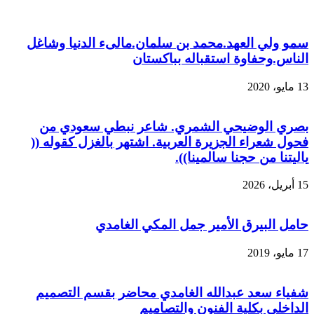
سمو ولي العهد.محمد بن سلمان.مالىء الدنيا وشاغل
الناس.وحفاوة استقباله بباكستان
13 مايو، 2020
بصري الوضيحي الشمري. شاعر نبطي سعودي من
فحول شعراء الجزيرة العربية. اشتهر بالغزل كقوله ((
ياليتنا من حجنا سالمينا)).
15 أبريل، 2026
حامل البيرق الأمير جمل المكي الغامدي
17 مايو، 2019
شفياء سعد عبدالله الغامدي محاضر بقسم التصميم
الداخلي بكلية الفنون والتصاميم