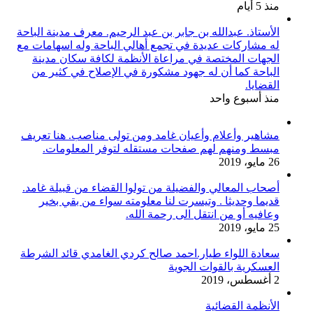
منذ 5 أيام
الأستاذ. عبدالله بن جابر بن عبد الرحيم. معرف مدينة الباحة
له مشاركات عديدة في تجمع أهالي الباحة وله اسهامات مع
الجهات المختصة في مراعاة الأنظمة لكافة سكان مدينة
الباحة كما أن له جهود مشكورة في الإصلاح في كثير من
القضايا.
منذ أسبوع واحد
مشاهير وأعلام وأعيان غامد ومن تولى مناصب. هنا تعريف
مبسط ومنهم لهم صفحات مستقله لتوفر المعلومات.
26 مايو، 2019
أصحاب المعالي والفضيلة من تولوا القضاء من قبيلة غامد.
قديما وحديثا . وتيسرت لنا معلومته سواء من بقي بخير
وعافيه أو من انتقل الى رحمة الله.
25 مايو، 2019
سعادة اللواء طيار.احمد صالح كردي الغامدي قائد الشرطة
العسكرية بالقوات الجوية
2 أغسطس، 2019
الأنظمة القضائية