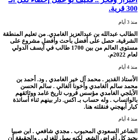
300 قرية.
منذ 3 أيام
الطالب عبدالله بن عبدالعزيز الغامدي. من تعليم المنطقة
الشرقية، حصل على أفضل باحث وأفضل مشروع على
مستوى العالم من بين 1700 طالب في آيسف الدولي
لعام 2022م.
منذ 4 أيام
الأستاذ القدير . محمد آل خير الغامدي , ود. أحمد بن
محمد سالم الغامدي وأخونا الغالي . سالم الحسن
الأبلجي الغامدي مؤسس قروب تاريخ غامد ووثائقهم
بالواتساب . وله حساب بـ اكس. دار بينهم ثناء أساتذة
كبار أبهجني فنقلته هنا.
منذ 4 أيام
الشاعر السعودي المحبوب . مجدي شافعي . ابن صبيا
يجيد كل أغراض الشعر لكنه يميل للغزلي . والحقيقة أن