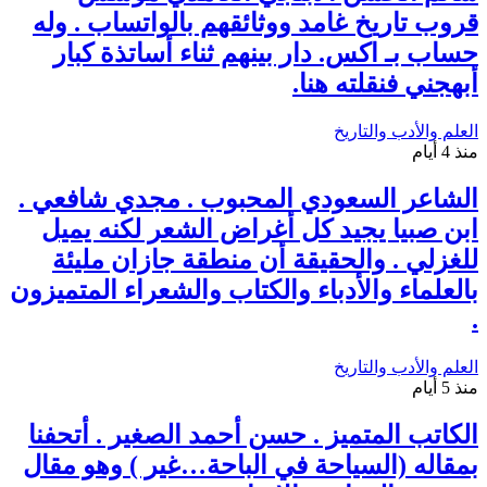
قروب تاريخ غامد ووثائقهم بالواتساب . وله
حساب بـ اكس. دار بينهم ثناء أساتذة كبار
أبهجني فنقلته هنا.
العلم والأدب والتاريخ
منذ 4 أيام
الشاعر السعودي المحبوب . مجدي شافعي .
ابن صبيا يجيد كل أغراض الشعر لكنه يميل
للغزلي . والحقيقة أن منطقة جازان مليئة
بالعلماء والأدباء والكتاب والشعراء المتميزون
.
العلم والأدب والتاريخ
منذ 5 أيام
الكاتب المتميز . حسن أحمد الصغير . أتحفنا
بمقاله (السياحة في الباحة…غير ) وهو مقال