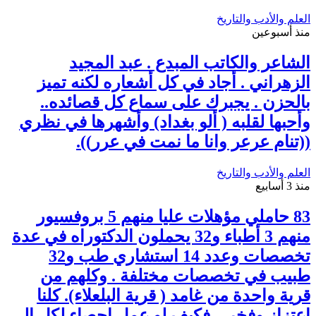
العلم والأدب والتاريخ
منذ أسبوعين
الشاعر والكاتب المبدع . عبد المجيد
الزهراني . أجاد في كل أشعاره لكنه تميز
بالحزن . يجبرك على سماع كل قصائده..
وأحبها لقلبه ( ألو بغداد) وأشهرها في نظري
((تنام عرعر وانا ما نمت في عرر)).
العلم والأدب والتاريخ
منذ 3 أسابيع
83 حاملي مؤهلات عليا منهم 5 بروفسيور
منهم 3 أطباء و32 يحملون الدكتوراه في عدة
تخصصات وعدد 14 استشاري طب و32
طبيب في تخصصات مختلفة . وكلهم من
قرية واحدة من غامد ( قرية البلعلاء). كلنا
اعتزاز وفخر .. فكيف لو عمل إحصاء لكل الـ