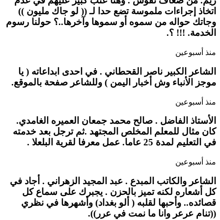
ريم. من ضعاف نفوس . وهنا عتب كبير عليهم في عدم
اتخاذ إجراءات ملموسة تضع حدا لـ (( لو جاك مليون ))
وجاتك حواله من سموه أو سموها وآخرها..؟ حولنا رسوم
الخدمة. !!! ؟.
منذ أسبوعين
الشاعر الكبير ناصر القحطاني . في احدى ابداعاته ( يا
موجز الأنباء وش أخبار اليمن ) وللشاعر صفحة بالموقع.
منذ أسبوعين
الأستاذ الفاضل . صالح محمد جمعان العميره الغامدي.
كان مثال للمعلم المخلص المجتهد .ثم ترجل بعد خدمته
في التعليم لمدة 25 عاما. عمل معرفا لقرية البلعلا .
منذ أسبوعين
الشاعر والكاتب المبدع . عبد المجيد الزهراني . أجاد في
كل أشعاره لكنه تميز بالحزن . يجبرك على سماع كل
قصائده.. وأحبها لقلبه ( ألو بغداد) وأشهرها في نظري
((تنام عرعر وانا ما نمت في عرر)).