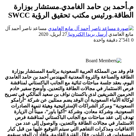
م.أحمد بن حامد الغامدي.مستشار بوزارة
الطاقة.ورئيس مكتب تحقيق الرؤية SWCC
مساعد ناصر أحمد آل
مانع الغامدي
أرسل بريدا إلكترونيا
27 أبريل، 2020
0
2٬541
دقيقة واحدة
قام وفد من المملكة العربية السعودية برئاسة المستشار بوزارة
الطاقة والصناعة والثروة المعدنية المهندس أحمد بن حامد الغامدي
اليوم، بعقد جلسة مباحثات ثنائية مع الجانب الباكستاني لمناقشة
فرص الاستثمار في مجالات الطاقة والتعدين. وأوضح سفير خادم
الحرمين الشريفين لدى باكستان نواف بن سعيد المالكي في تصريح
لوكالة الأنباء السعودية أن الوفد يضم ممثلين عن شركة “أرامكو
السعودية” ومركز الشراكات الإستراتيجية وهيئة تنمية الصادرات
السعودية، وشركة معادن، وشركة “أكوا باور”، مبيناً أن الزيارة
تهدف إلى عقد مباحثات مع الجانب الباكستاني لمناقشة فرص
الاستثمار في مجالات الطاقة والتعدين، والوصول إلى عدد من
الاتفاقيات ومذكرات التفاهم التي سيتم التوقيع عليها من قبل كبار
المسؤولين في البلدين خلال الفترة القادمة. وأفاد أن الوفد سيقوم