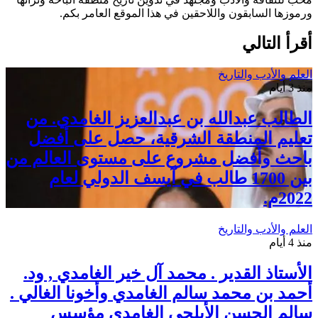
ورموزها السابقون واللاحقين في هذا الموقع العامر بكم.
أقرأ التالي
العلم والأدب والتاريخ
منذ 3 أيام
الطالب عبدالله بن عبدالعزيز الغامدي. من
تعليم المنطقة الشرقية، حصل على أفضل
باحث وأفضل مشروع على مستوى العالم من
بين 1700 طالب في آيسف الدولي لعام
2022م.
العلم والأدب والتاريخ
منذ 4 أيام
الأستاذ القدير . محمد آل خير الغامدي , ود.
أحمد بن محمد سالم الغامدي وأخونا الغالي .
سالم الحسن الأبلجي الغامدي مؤسس