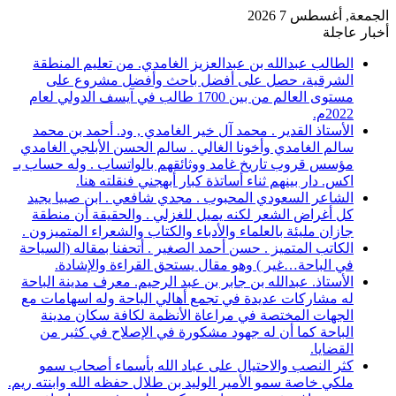
الجمعة, أغسطس 7 2026
أخبار عاجلة
الطالب عبدالله بن عبدالعزيز الغامدي. من تعليم المنطقة
الشرقية، حصل على أفضل باحث وأفضل مشروع على
مستوى العالم من بين 1700 طالب في آيسف الدولي لعام
2022م.
الأستاذ القدير . محمد آل خير الغامدي , ود. أحمد بن محمد
سالم الغامدي وأخونا الغالي . سالم الحسن الأبلجي الغامدي
مؤسس قروب تاريخ غامد ووثائقهم بالواتساب . وله حساب بـ
اكس. دار بينهم ثناء أساتذة كبار أبهجني فنقلته هنا.
الشاعر السعودي المحبوب . مجدي شافعي . ابن صبيا يجيد
كل أغراض الشعر لكنه يميل للغزلي . والحقيقة أن منطقة
جازان مليئة بالعلماء والأدباء والكتاب والشعراء المتميزون .
الكاتب المتميز . حسن أحمد الصغير . أتحفنا بمقاله (السياحة
في الباحة…غير ) وهو مقال يستحق القراءة والإشادة.
الأستاذ. عبدالله بن جابر بن عبد الرحيم. معرف مدينة الباحة
له مشاركات عديدة في تجمع أهالي الباحة وله اسهامات مع
الجهات المختصة في مراعاة الأنظمة لكافة سكان مدينة
الباحة كما أن له جهود مشكورة في الإصلاح في كثير من
القضايا.
كثر النصب والاحتيال على عباد الله بأسماء أصحاب سمو
ملكي خاصة سمو الأمير الوليد بن طلال حفظه الله وابنته ريم.