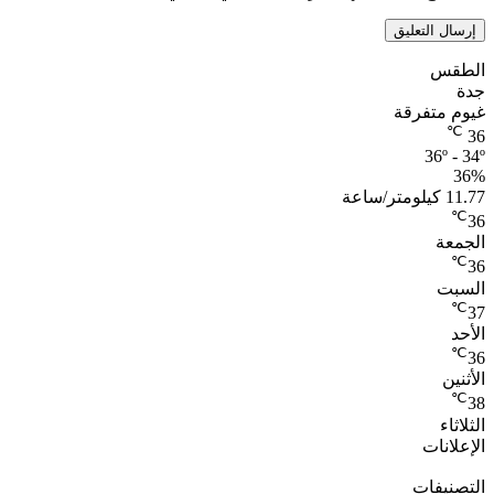
الطقس
جدة
غيوم متفرقة
℃
36
36º - 34º
36%
11.77 كيلومتر/ساعة
℃
36
الجمعة
℃
36
السبت
℃
37
الأحد
℃
36
الأثنين
℃
38
الثلاثاء
الإعلانات
التصنيفات