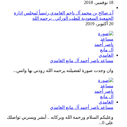
18 نوفمبر، 2018
أ.د.صالح بن محمد آل ناجم الغامدي.رئيساً لمجلس إدارة
الجمعية السعودية للطب الوراثي . يرحمه الله
20 أكتوبر، 2019
مساعد ناصر أحمد آل مانع الغامدي
وان وجدت صورة لفضيلته يرحمه الله زودني بها واتس...
مساعد ناصر أحمد آل مانع الغامدي
وعليكم السلام ورحمة الله وبركاته .. أبشر ويسرني تواصلك
على 0...