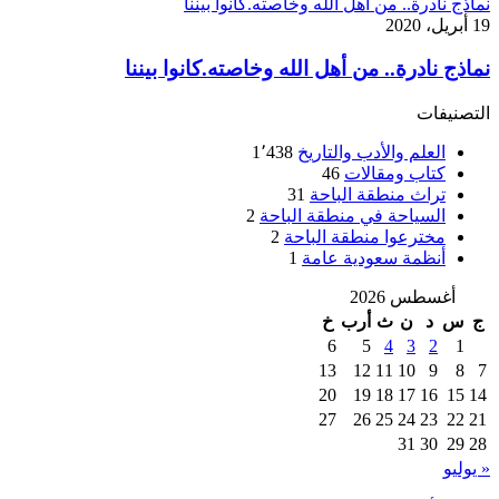
نماذج نادرة.. من أهل الله وخاصته.كانوا بيننا
19 أبريل، 2020
نماذج نادرة.. من أهل الله وخاصته.كانوا بيننا
التصنيفات
العلم والأدب والتاريخ
1٬438
كتاب ومقالات
46
تراث منطقة الباحة
31
السياحة في منطقة الباحة
2
مخترعوا منطقة الباحة
2
أنظمة سعودية عامة
1
أغسطس 2026
ج
س
د
ن
ث
أرب
خ
6
5
4
3
2
1
13
12
11
10
9
8
7
20
19
18
17
16
15
14
27
26
25
24
23
22
21
31
30
29
28
« يوليو