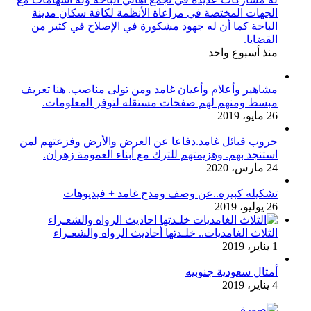
الجهات المختصة في مراعاة الأنظمة لكافة سكان مدينة
الباحة كما أن له جهود مشكورة في الإصلاح في كثير من
القضايا.
منذ أسبوع واحد
مشاهير وأعلام وأعيان غامد ومن تولى مناصب. هنا تعريف
مبسط ومنهم لهم صفحات مستقله لتوفر المعلومات.
26 مايو، 2019
حروب قبائل غامد.دفاعا عن العرض والأرض وفزعتهم لمن
استنجد بهم. وهزيمتهم للترك مع أبناء العمومة زهران.
24 مارس، 2020
تشكيله كبيره..عن وصف ومدح غامد + فيديوهات
26 يوليو، 2019
الثلاث الغامديات.. خلـدتها أحاديث الرواه والشعـراء
1 يناير، 2019
أمثال سعودية جنوبيه
4 يناير، 2019