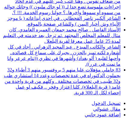
من ضعاف نفوس . وهنا عتب كبير عليهم في عدم اتخاذ
إجراءات ملموسة تضع حدا لـ (( لو جاك مليون )) وجاتك حواله
من سموه أو سموها وآخرها..؟ حولنا رسوم الخدمة. !!! ؟.
الشاعر الكبير ناصر القحطاني . في احدى ابداعاته ( يا موجز
الأنباء وش أخبار اليمن ) وللشاعر صفحة بالموقع.
الأستاذ الفاضل . صالح محمد جمعان العميره الغامدي. كان
مثال للمعلم المخلص المجتهد .ثم ترجل بعد خدمته في التعليم
لمدة 25 عاما. عمل معرفا لقرية البلعلا .
الشاعر والكاتب المبدع . عبد المجيد الزهراني . أجاد في كل
أشعاره لكنه تميز بالحزن . يجبرك على سماع كل قصائده..
وأحبها لقلبه ( ألو بغداد) وأشهرها في نظري ((تنام عرعر وانا
ما نمت في عرر)).
83 حاملي مؤهلات عليا منهم 5 بروفسيور منهم 3 أطباء و32
يحملون الدكتوراه في عدة تخصصات وعدد 14 استشاري طب
و32 طبيب في تخصصات مختلفة . وكلهم من قرية واحدة من
غامد ( قرية البلعلاء). كلنا اعتزاز وفخر .. فكيف لو عمل
إحصاء لكل الـ 300 قرية.
تسجيل الدخول
مقال عشوائي
إضافة عمود جانبي