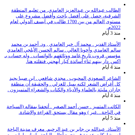
الطالب عبدالله بن عبدالعزيز الغامدي. من تعليم المنطقة
الشرقية، حصل على أفضل باحث وأفضل مشروع على
مستوى العالم من بين 1700 طالب في آيسف الدولي لعام
2022م.
منذ 3 أيام
الأستاذ القدير . محمد آل خير الغامدي , ود. أحمد بن محمد
سالم الغامدي وأخونا الغالي . سالم الحسن الأبلجي الغامدي
مؤسس قروب تاريخ غامد ووثائقهم بالواتساب . وله حساب بـ
اكس. دار بينهم ثناء أساتذة كبار أبهجني فنقلته هنا.
منذ 4 أيام
الشاعر السعودي المحبوب . مجدي شافعي . ابن صبيا يجيد
كل أغراض الشعر لكنه يميل للغزلي . والحقيقة أن منطقة
جازان مليئة بالعلماء والأدباء والكتاب والشعراء المتميزون .
منذ 4 أيام
الكاتب المتميز . حسن أحمد الصغير . أتحفنا بمقاله (السياحة
في الباحة…غير ) وهو مقال يستحق القراءة والإشادة.
منذ 5 أيام
الأستاذ. عبدالله بن جابر بن عبد الرحيم. معرف مدينة الباحة
له مشاركات عديدة في تجمع أهالي الباحة وله اسهامات مع