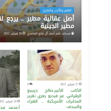
العلم والأدب والتاريخ
أصل عقالية مطير .. يرجع لق
مطير الجينية
مساعد ناصر أحمد آل مانع الغامدي
28 فبراير، 2021
27 فبراير، 2021
0
الكاتب الكبير.صالح جريبيع
الزهراني. عبر فيديو يعري تقرير
المخابرات الأمريكية .. الهراء
26 فبراير، 2021
والسخف
أ.محمد عبد