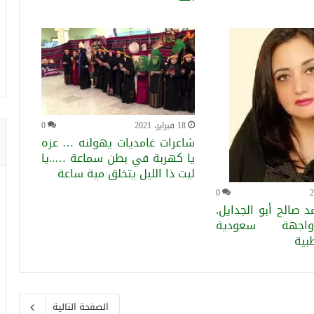
18 فبراير، 2021
0
شاعرات غامديات يهولنه … عزه
يا كهربة في بطن سماعة …..يا
ليت ذا الليل يتخلق مية ساعة
0
د صالح أبو الجدايل.
واجهة سعودية
بية
الصفحة التالية