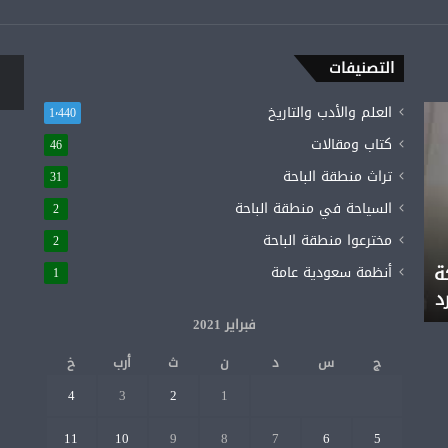
التصنيفات
العلم والأدب والتاريخ
1٬440
كتاب ومقالات
46
تراث منطقة الباحة
31
السياحة في منطقة الباحة
2
مخترعوا منطقة الباحة
2
ة
أنظمة سعودية عامة
1
د
فبراير 2021
ج
س
د
ن
ث
أرب
خ
4
3
2
1
11
10
9
8
7
6
5