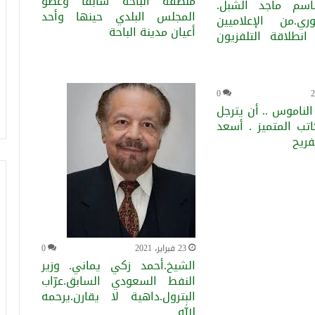
منطقة الباحة سابقاً وعضو
اسم ماجد الشبل.
المجلس البلدي حينها وأحد
.من الإعلاميين
أعيان مدينة الباحة
انطلاقة التلفزيون
0
الناموس .. أن يترجل
اتب المتميز . أسعد
فريح
23 فبراير، 2021
0
الشيخ.أحمد زكي يماني. وزير
النفط السعودي السابق.عرّاب
البترول.داهية لا يقارن.يرحمه
الله