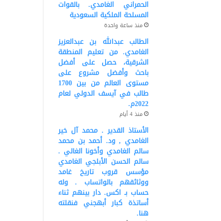
الحمراني الغامدي. بالقوات
المسلحة الملكية السعودية
منذ ساعة واحدة
الطالب عبدالله بن عبدالعزيز
الغامدي. من تعليم المنطقة
الشرقية، حصل على أفضل
باحث وأفضل مشروع على
مستوى العالم من بين 1700
طالب في آيسف الدولي لعام
2022م.
منذ 4 أيام
الأستاذ القدير . محمد آل خير
الغامدي , ود. أحمد بن محمد
سالم الغامدي وأخونا الغالي .
سالم الحسن الأبلجي الغامدي
مؤسس قروب تاريخ غامد
ووثائقهم بالواتساب . وله
حساب بـ اكس. دار بينهم ثناء
أساتذة كبار أبهجني فنقلته
هنا.