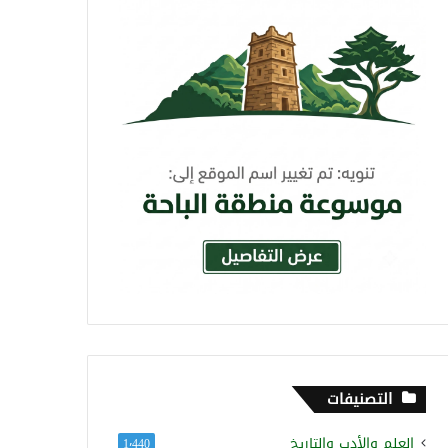
التصنيفات
العلم والأدب والتاريخ
1٬440