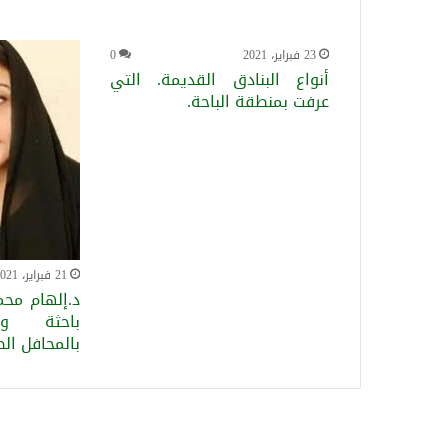
23 فبراير، 2021
0
أنواع البنادق القديمة. التي
عرفت بمنطقة الباحة.
21 فبراير، 2021
د.إلهام محم
باحثة و
بالمحافل الط