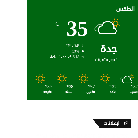
الطقس
35
℃
جدة
37º - 34º
39%
6.18 كيلومتر/ساعة
غيوم متفرقة
39
38
37
37
37
℃
℃
℃
℃
℃
السبت
الأحد
الأثنين
الثلاثاء
الأربعاء
الإعلانات