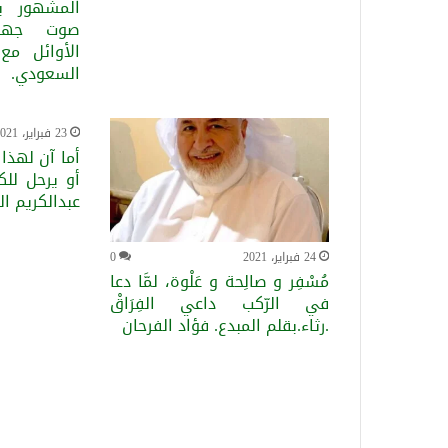
المشهور ب
صوت جهوري
الأوائل مع 
السعودي.
23 فبراير، 2021
أما آن لهذا 
أو يرحل للك
عبدالكريم ال
24 فبراير، 2021
0
مُسْفِر و صالِحة و عَلْوة، لمَّا دعا
في الرّكب داعي الفِرَاقْ
.رثاء.بقلم المبدع. فؤاد الفرحان