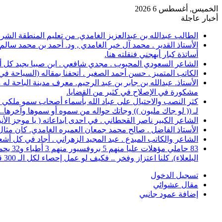
الخميس, أغسطس 6 2026
أخبار عاجلة
الطالب عبدالله بن عبدالعزيز الغامدي. من تعليم المنطقة الشرقية، حصل على 
الأستاذ القدير . محمد آل خير الغامدي , ود. أحمد بن محمد سال
أساتذة كبار أبهجني فنقلته هنا.
الشاعر السعودي المحبوب . مجدي شافعي . ابن صبيا يجيد كل أغرا
الكاتب المتميز . حسن أحمد الصغير . أتحفنا بمقاله (السياحة ف
الأستاذ. عبدالله بن جابر بن عبد الرحيم. معرف مدينة الباحة 
مشكورة في الإصلاح في كثير من القضايا.
كثر النصب والاحتيال على عباد الله بأسماء أصحاب سمو ملكي خ
لـ (( لو جاك مليون )) وجاتك حواله من سموه أو سموها وآخرها..؟
الشاعر الكبير ناصر القحطاني . في احدى ابداعاته ( يا موجز الأ
الأستاذ الفاضل . صالح محمد جمعان العميره الغامدي. كان مثال للمعلم المخلص ال
الشاعر والكاتب المبدع . عبد المجيد الزهراني . أجاد في كل أشع
البلعلاء). كلنا اعتزاز وفخر .. فكيف لو عمل إحصاء لكل الـ 300 قرية.
تسجيل الدخول
مقال عشوائي
إضافة عمود جانبي