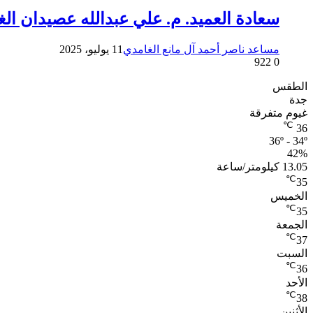
سعادة العميد. م. علي عبدالله عصيدان ال
مساعد ناصر أحمد آل مانع الغامدي
11 يوليو، 2025
922
0
الطقس
جدة
غيوم متفرقة
℃
36
36º - 34º
42%
13.05 كيلومتر/ساعة
℃
35
الخميس
℃
35
الجمعة
℃
37
السبت
℃
36
الأحد
℃
38
الأثنين