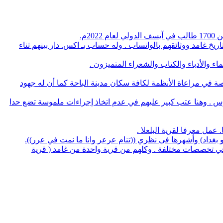
م.
يخ غامد ووثائقهم بالواتساب . وله حساب بـ اكس. دار بينهم ثناء
 والأدباء والكتاب والشعراء المتميزون .
صة في مراعاة الأنظمة لكافة سكان مدينة الباحة كما أن له جهود
وس . وهنا عتب كبير عليهم في عدم اتخاذ إجراءات ملموسة تضع حدا
لو بغداد) وأشهرها في نظري ((تنام عرعر وانا ما نمت في عرر)).
منهم 5 بروفسيور منهم 3 أطباء و32 يحملون الدكتوراه في عدة تخصصات وعدد 14 استشاري طب و32 طبيب في تخصصات مختلفة . وكلهم من قرية واحدة من غامد ( قرية