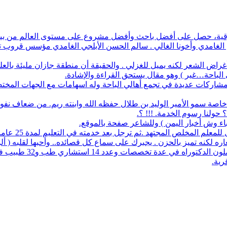
أفضل باحث وأفضل مشروع على مستوى العالم من بين 1700 طالب في آيسف الدولي لعام 2022
م الغامدي وأخونا الغالي . سالم الحسن الأبلجي الغامدي مؤسس قروب تار
ض الشعر لكنه يميل للغزلي . والحقيقة أن منطقة جازان مليئة بالعلماء
ي الباحة…غير ) وهو مقال يستحق القراءة والإشادة.
له مشاركات عديدة في تجمع أهالي الباحة وله اسهامات مع الجهات المخت
اصة سمو الأمير الوليد بن طلال حفظه الله وابنته ريم. من ضعاف نف
 حولنا رسوم الخدمة. !!! ؟.
نباء وش أخبار اليمن ) وللشاعر صفحة بالموقع.
مجتهد .ثم ترجل بعد خدمته في التعليم لمدة 25 عاما. عمل معرفا لقرية البلعلا .
اره لكنه تميز بالحزن . يجبرك على سماع كل قصائده.. وأحبها لقلبه ( أ
83 حاملي مؤهلات عليا 