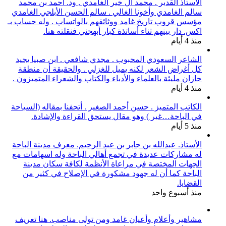
الأستاذ القدير . محمد آل خير الغامدي , ود. أحمد بن محمد
سالم الغامدي وأخونا الغالي . سالم الحسن الأبلجي الغامدي
مؤسس قروب تاريخ غامد ووثائقهم بالواتساب . وله حساب بـ
اكس. دار بينهم ثناء أساتذة كبار أبهجني فنقلته هنا.
منذ 4 أيام
الشاعر السعودي المحبوب . مجدي شافعي . ابن صبيا يجيد
كل أغراض الشعر لكنه يميل للغزلي . والحقيقة أن منطقة
جازان مليئة بالعلماء والأدباء والكتاب والشعراء المتميزون .
منذ 4 أيام
الكاتب المتميز . حسن أحمد الصغير . أتحفنا بمقاله (السياحة
في الباحة…غير ) وهو مقال يستحق القراءة والإشادة.
منذ 5 أيام
الأستاذ. عبدالله بن جابر بن عبد الرحيم. معرف مدينة الباحة
له مشاركات عديدة في تجمع أهالي الباحة وله اسهامات مع
الجهات المختصة في مراعاة الأنظمة لكافة سكان مدينة
الباحة كما أن له جهود مشكورة في الإصلاح في كثير من
القضايا.
منذ أسبوع واحد
مشاهير وأعلام وأعيان غامد ومن تولى مناصب. هنا تعريف