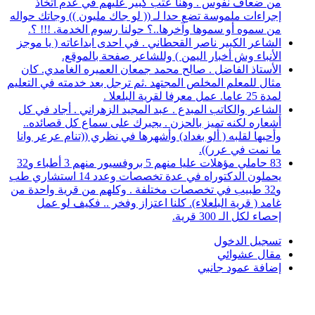
من ضعاف نفوس . وهنا عتب كبير عليهم في عدم اتخاذ
إجراءات ملموسة تضع حدا لـ (( لو جاك مليون )) وجاتك حواله
من سموه أو سموها وآخرها..؟ حولنا رسوم الخدمة. !!! ؟.
الشاعر الكبير ناصر القحطاني . في احدى ابداعاته ( يا موجز
الأنباء وش أخبار اليمن ) وللشاعر صفحة بالموقع.
الأستاذ الفاضل . صالح محمد جمعان العميره الغامدي. كان
مثال للمعلم المخلص المجتهد .ثم ترجل بعد خدمته في التعليم
لمدة 25 عاما. عمل معرفا لقرية البلعلا .
الشاعر والكاتب المبدع . عبد المجيد الزهراني . أجاد في كل
أشعاره لكنه تميز بالحزن . يجبرك على سماع كل قصائده..
وأحبها لقلبه ( ألو بغداد) وأشهرها في نظري ((تنام عرعر وانا
ما نمت في عرر)).
83 حاملي مؤهلات عليا منهم 5 بروفسيور منهم 3 أطباء و32
يحملون الدكتوراه في عدة تخصصات وعدد 14 استشاري طب
و32 طبيب في تخصصات مختلفة . وكلهم من قرية واحدة من
غامد ( قرية البلعلاء). كلنا اعتزاز وفخر .. فكيف لو عمل
إحصاء لكل الـ 300 قرية.
تسجيل الدخول
مقال عشوائي
إضافة عمود جانبي