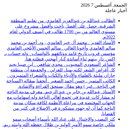
الجمعة, أغسطس 7 2026
أخبار عاجلة
الطالب عبدالله بن عبدالعزيز الغامدي. من تعليم المنطقة
الشرقية، حصل على أفضل باحث وأفضل مشروع على
مستوى العالم من بين 1700 طالب في آيسف الدولي لعام
2022م.
الأستاذ القدير . محمد آل خير الغامدي , ود. أحمد بن محمد
سالم الغامدي وأخونا الغالي . سالم الحسن الأبلجي الغامدي
مؤسس قروب تاريخ غامد ووثائقهم بالواتساب . وله حساب بـ
اكس. دار بينهم ثناء أساتذة كبار أبهجني فنقلته هنا.
الشاعر السعودي المحبوب . مجدي شافعي . ابن صبيا يجيد
كل أغراض الشعر لكنه يميل للغزلي . والحقيقة أن منطقة
جازان مليئة بالعلماء والأدباء والكتاب والشعراء المتميزون .
الكاتب المتميز . حسن أحمد الصغير . أتحفنا بمقاله (السياحة
في الباحة…غير ) وهو مقال يستحق القراءة والإشادة.
الأستاذ. عبدالله بن جابر بن عبد الرحيم. معرف مدينة الباحة
له مشاركات عديدة في تجمع أهالي الباحة وله اسهامات مع
الجهات المختصة في مراعاة الأنظمة لكافة سكان مدينة
الباحة كما أن له جهود مشكورة في الإصلاح في كثير من
القضايا.
كثر النصب والاحتيال على عباد الله بأسماء أصحاب سمو
ملكي خاصة سمو الأمير الوليد بن طلال حفظه الله وابنته ريم.