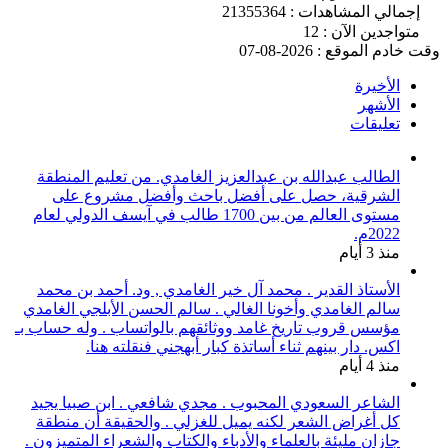
إجمالي المشاهدات : 21355364
متواجدين الآن : 12
وقت خادم الموقع : 2026-08-07
الأخيرة
الأشهر
تعليقات
الطالب عبدالله بن عبدالعزيز الغامدي. من تعليم المنطقة
الشرقية، حصل على أفضل باحث وأفضل مشروع على
مستوى العالم من بين 1700 طالب في آيسف الدولي لعام
2022م.
منذ 3 أيام
الأستاذ القدير . محمد آل خير الغامدي , ود. أحمد بن محمد
سالم الغامدي وأخونا الغالي . سالم الحسن الأبلجي الغامدي
مؤسس قروب تاريخ غامد ووثائقهم بالواتساب . وله حساب بـ
اكس. دار بينهم ثناء أساتذة كبار أبهجني فنقلته هنا.
منذ 4 أيام
الشاعر السعودي المحبوب . مجدي شافعي . ابن صبيا يجيد
كل أغراض الشعر لكنه يميل للغزلي . والحقيقة أن منطقة
جازان مليئة بالعلماء والأدباء والكتاب والشعراء المتميزون .