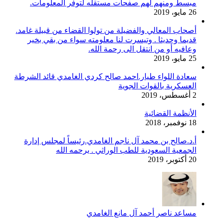
مبسط ومنهم لهم صفحات مستقله لتوفر المعلومات.
26 مايو، 2019
أصحاب المعالي والفضيلة من تولوا القضاء من قبيلة غامد.
قديما وحديثا . وتيسرت لنا معلومته سواء من بقي بخير
وعافيه أو من انتقل الى رحمة الله.
25 مايو، 2019
سعادة اللواء طيار.احمد صالح كردي الغامدي قائد الشرطة
العسكرية بالقوات الجوية
2 أغسطس، 2019
الأنظمة القضائية
18 نوفمبر، 2018
أ.د.صالح بن محمد آل ناجم الغامدي.رئيساً لمجلس إدارة
الجمعية السعودية للطب الوراثي . يرحمه الله
20 أكتوبر، 2019
مساعد ناصر أحمد آل مانع الغامدي