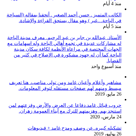
منذ 4 أيام
الكاتب المتميز . حسن أحمد الصغير . أتحفنا بمقاله (السياحة
في الباحة…غير ) وهو مقال يستحق القراءة والإشادة.
منذ 5 أيام
الأستاذ. عبدالله بن جابر بن عبد الرحيم. معرف مدينة الباحة
له مشاركات عديدة في تجمع أهالي الباحة وله اسهامات مع
الجهات المختصة في مراعاة الأنظمة لكافة سكان مدينة
الباحة كما أن له جهود مشكورة في الإصلاح في كثير من
القضايا.
منذ أسبوع واحد
مشاهير وأعلام وأعيان غامد ومن تولى مناصب. هنا تعريف
مبسط ومنهم لهم صفحات مستقله لتوفر المعلومات.
26 مايو، 2019
حروب قبائل غامد.دفاعا عن العرض والأرض وفزعتهم لمن
استنجد بهم. وهزيمتهم للترك مع أبناء العمومة زهران.
24 مارس، 2020
تشكيله كبيره..عن وصف ومدح غامد + فيديوهات
26 يوليو، 2019