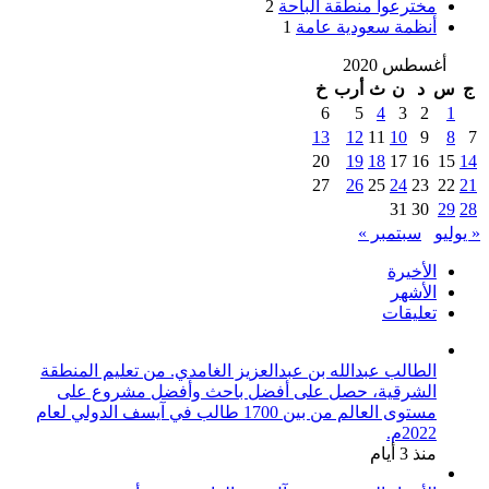
مخترعوا منطقة الباحة
2
أنظمة سعودية عامة
1
أغسطس 2020
ج
س
د
ن
ث
أرب
خ
6
5
4
3
2
1
13
12
11
10
9
8
7
20
19
18
17
16
15
14
27
26
25
24
23
22
21
31
30
29
28
« يوليو
سبتمبر »
الأخيرة
الأشهر
تعليقات
الطالب عبدالله بن عبدالعزيز الغامدي. من تعليم المنطقة
الشرقية، حصل على أفضل باحث وأفضل مشروع على
مستوى العالم من بين 1700 طالب في آيسف الدولي لعام
2022م.
منذ 3 أيام