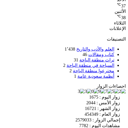
℃
37
الأثنين
℃
38
الثلاثاء
الإعلانات
التصنيفات
العلم والأدب والتاريخ
1٬438
كتاب ومقالات
46
تراث منطقة الباحة
31
السياحة في منطقة الباحة
2
مخترعوا منطقة الباحة
2
أنظمة سعودية عامة
1
احصاءات الزوار
زوار اليوم : 1675
زوار الأمس : 2044
زوار الشهر : 16721
زوار العام : 454349
إجمالي الزوار : 2579033
مشاهدات اليوم : 7782