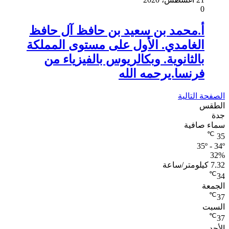
0
أ.محمد بن سعيد بن حافظ آل حافظ
الغامدي. الأول على مستوى المملكة
بالثانوية. وبكالريوس بالفيزياء من
فرنسا.يرحمه الله
الصفحة التالية
الطقس
جدة
سماء صافية
℃
35
35º - 34º
32%
7.32 كيلومتر/ساعة
℃
34
الجمعة
℃
37
السبت
℃
37
الأحد