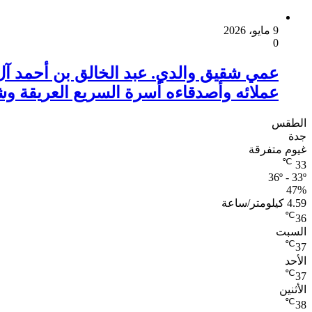
9 مايو، 2026
0
عمي شقيق والدي. عبد الخالق بن أحمد آل
عملائه وأصدقاءه أسرة السريع العريقة وش
الطقس
جدة
غيوم متفرقة
℃
33
36º - 33º
47%
4.59 كيلومتر/ساعة
℃
36
السبت
℃
37
الأحد
℃
37
الأثنين
℃
38