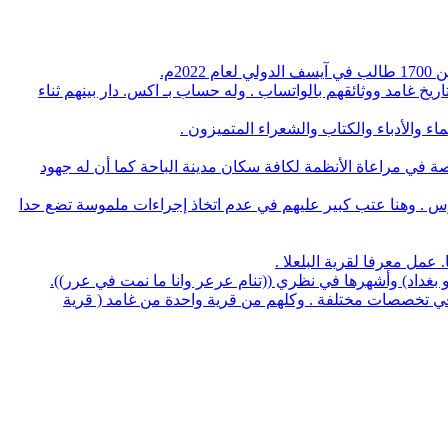
م.
يخ غامد ووثائقهم بالواتساب . وله حساب بـ اكس. دار بينهم ثناء
 والأدباء والكتاب والشعراء المتميزون .
صة في مراعاة الأنظمة لكافة سكان مدينة الباحة كما أن له جهود
وس . وهنا عتب كبير عليهم في عدم اتخاذ إجراءات ملموسة تضع حدا
لو بغداد) وأشهرها في نظري ((تنام عرعر وانا ما نمت في عرر)).
منهم 5 بروفسيور منهم 3 أطباء و32 يحملون الدكتوراه في عدة تخصصات وعدد 14 استشاري طب و32 طبيب في تخصصات مختلفة . وكلهم من قرية واحدة من غامد ( قرية