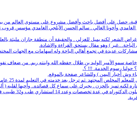
أفضل باحث وأفضل مشروع على مستوى العالم من بين 1700 طالب في آيسف الدولي لعام 2022
م الغامدي وأخونا الغالي . سالم الحسن الأبلجي الغامدي مؤسس قروب تار
ض الشعر لكنه يميل للغزلي . والحقيقة أن منطقة جازان مليئة بالعلماء
ي الباحة…غير ) وهو مقال يستحق القراءة والإشادة.
له مشاركات عديدة في تجمع أهالي الباحة وله اسهامات مع الجهات المخت
اصة سمو الأمير الوليد بن طلال حفظه الله وابنته ريم. من ضعاف نف
 حولنا رسوم الخدمة. !!! ؟.
نباء وش أخبار اليمن ) وللشاعر صفحة بالموقع.
مجتهد .ثم ترجل بعد خدمته في التعليم لمدة 25 عاما. عمل معرفا لقرية البلعلا .
اره لكنه تميز بالحزن . يجبرك على سماع كل قصائده.. وأحبها لقلبه ( أ
83 حاملي مؤهلات عليا 