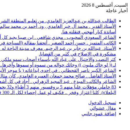
السبت, أغسطس 8 2026
أخبار عاجلة
الطالب عبدالله بن عبدالعزيز الغامدي. من تعليم المنطقة الشرقية، حصل على 
الأستاذ القدير . محمد آل خير الغامدي , ود. أحمد بن محمد سال
أساتذة كبار أبهجني فنقلته هنا.
الشاعر السعودي المحبوب . مجدي شافعي . ابن صبيا يجيد كل أغرا
الكاتب المتميز . حسن أحمد الصغير . أتحفنا بمقاله (السياحة ف
الأستاذ. عبدالله بن جابر بن عبد الرحيم. معرف مدينة الباحة 
مشكورة في الإصلاح في كثير من القضايا.
كثر النصب والاحتيال على عباد الله بأسماء أصحاب سمو ملكي خ
لـ (( لو جاك مليون )) وجاتك حواله من سموه أو سموها وآخرها..؟
الشاعر الكبير ناصر القحطاني . في احدى ابداعاته ( يا موجز الأ
الأستاذ الفاضل . صالح محمد جمعان العميره الغامدي. كان مثال للمعلم المخلص ال
الشاعر والكاتب المبدع . عبد المجيد الزهراني . أجاد في كل أشع
البلعلاء). كلنا اعتزاز وفخر .. فكيف لو عمل إحصاء لكل الـ 300 قرية.
تسجيل الدخول
مقال عشوائي
إضافة عمود جانبي