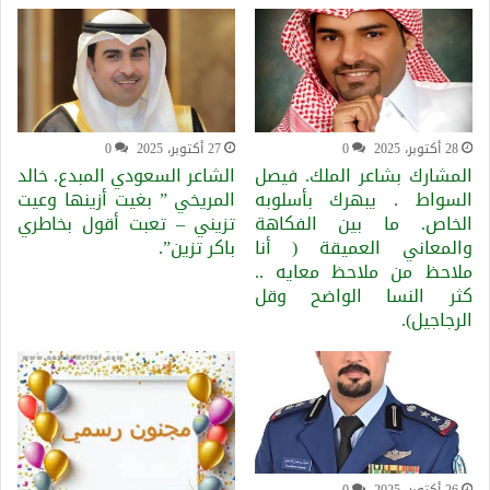
28 أكتوبر، 2025
0
27 أكتوبر، 2025
0
المشارك بشاعر الملك. فيصل
الشاعر السعودي المبدع. خالد
السواط . يبهرك بأسلوبه
المريخي ” بغيت أزينها وعيت
الخاص. ما بين الفكاهة
تزيني – تعبت أقول بخاطري
والمعاني العميقة ( أنا
باكر تزين”.
ملاحظ من ملاحظ معايه ..
كثر النسا الواضح وقل
الرجاجيل).
26 أكتوبر، 2025
0