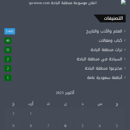
شخصيته
.
وبعد
التصنيفات
سجن
7
العلم والأدب والتاريخ
1٬441
سنوات
أظهر
كتاب ومقالات
46
الله
تراث منطقة الباحة
براءته.
31
وقد
السياحة في منطقة الباحة
2
توفي
مخترعوا منطقة الباحة
يرحمه
2
الله
أنظمة سعودية عامة
1
في
11
أكتوبر 2025
/
1
ج
س
د
ن
ث
أرب
خ
/
2026م.
2
1
9
8
7
6
5
4
3