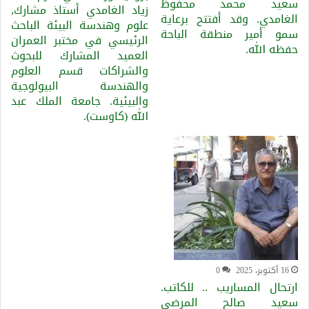
سعيد محمد محفوظ
زياد الغامدي أستاذ مشارك,
الغامدي. وقد أفتتح برعاية
علوم وهندسة البيئة الباحث
سمو أمير منطقة الباحة
الرئيسي في مختبر العمران
حفظه الله.
العميد المشارك للبحوث
والشراكات قسم العلوم
والهندسة البيولوجية
والبيئية. جامعة الملك عبد
الله (كاوست).
16 أكتوبر، 2025
0
ارتحال المساريب .. للكاتب.
سعيد صالح المرضي