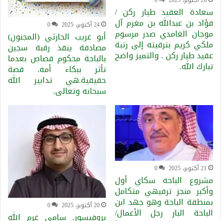
سعادة العقيد طيار ركن /
فؤاد بن عبدالله بن مغرم آل
24 أكتوبر، 2025
0
موجان الغامدي صدر مرسوم
أبو غريب الحارثي (المجنون)
ملكي كريم بترقيته إلى رتبة
مصادفة ينقذ رقبة سجين
عقيد طيار ركن . والتميز واضح
بالباحة محكوم قصاص بعدما
تبارك الله.
تأثر ببكاء أمه. قصة
حقيقية.هي تدابير الله
سبحانه وتعالى.
21 أكتوبر، 2025
0
مشروع الباحه سكاي أول
وأكبر منجز ترفيهي متكامل
بمنطقة الباحة وهو جهد ابن
20 أكتوبر، 2025
0
الباحة البار رجل الأعمال/
بروفيسور. سامي غرم الله