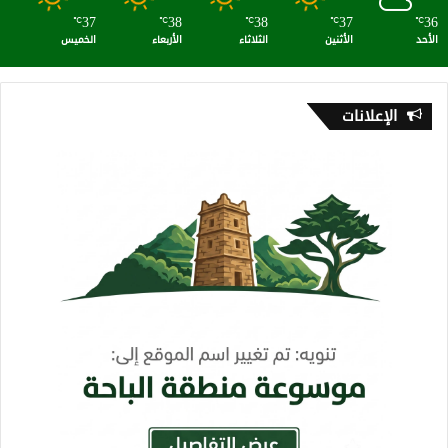
37
38
38
37
36
℃
℃
℃
℃
℃
الأحد
الأثنين
الثلاثاء
الأربعاء
الخميس
الإعلانات