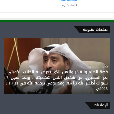
منذ 5 أيام
صفحات متنوعة
قصة
الظلم
والقهر
والغبن
الذي
تعرض
12 يناير، 2026
قصة الظلم والقهر والغبن الذي تعرض له الكاتب الكويتي.
له
بدر المطيري. من شخص انتحل شخصيته . وبعد سجن 7
الكاتب
سنوات أظهر الله براءته. وقد توفي يرحمه الله في 11 / 1 /
الكويتي.
2026م.
بدر
المطيري.
من
شخص
الإعلانات
انتحل