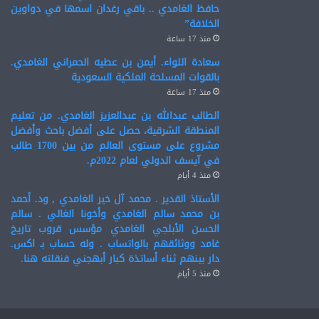
حافظ الغامدي .. باقي رغدان اسمها في دواوين
الخلافة”
منذ 17 ساعة
سعادة اللواء. أيمن بن عطيه الحمراني الغامدي.
بالقوات المسلحة الملكية السعودية
منذ 17 ساعة
الطالب عبدالله بن عبدالعزيز الغامدي. من تعليم
المنطقة الشرقية، حصل على أفضل باحث وأفضل
مشروع على مستوى العالم من بين 1700 طالب
في آيسف الدولي لعام 2022م.
منذ 4 أيام
الأستاذ القدير . محمد آل خير الغامدي , ود. أحمد
بن محمد سالم الغامدي وأخونا الغالي . سالم
الحسن الأبلجي الغامدي مؤسس قروب تاريخ
غامد ووثائقهم بالواتساب . وله حساب بـ اكس.
دار بينهم ثناء أساتذة كبار أبهجني فنقلته هنا.
منذ 5 أيام