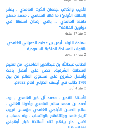
منذ 28 دقيقة
الأديب والكاتب .جمعان الكرت الغامدي . ينشر
(الحلقة الأولىً) ما قاله المحامي . محمد مصلح
حافظ الغامدي .. باقي رغدان اسمها في
دواوين الخلافة”
منذ 17 ساعة
سعادة اللواء. أيمن بن عطيه الحمراني الغامدي.
بالقوات المسلحة الملكية السعودية
منذ 17 ساعة
الطالب عبدالله بن عبدالعزيز الغامدي. من تعليم
المنطقة الشرقية، حصل على أفضل باحث
وأفضل مشروع على مستوى العالم من بين
1700 طالب في آيسف الدولي لعام 2022م.
منذ 4 أيام
الأستاذ القدير . محمد آل خير الغامدي , ود.
أحمد بن محمد سالم الغامدي وأخونا الغالي .
سالم الحسن الأبلجي الغامدي مؤسس قروب
تاريخ غامد ووثائقهم بالواتساب . وله حساب بـ
اكس. دار بينهم ثناء أساتذة كبار أبهجني
فنقلته هنا.