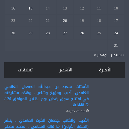
16
15
14
13
12
11
10
23
22
21
20
19
18
17
30
29
28
27
26
25
24
31
« سبتمبر
نوفمبر »
الأخيرة
الأشهر
تعليقات
الأستاذ. سعيد بن عبدالله الجمعان الغانمي
الغامدي. أديب ومؤرخ وشاعر . وهذه مشاركته
في افتتاح سوق رغدان يوم الاثنين الموافق 20 /
2/ 1448هـ .
منذ 28 دقيقة
الأديب والكاتب .جمعان الكرت الغامدي . ينشر
(الحلقة الأولىً) ما قاله المحامي . محمد مصلح