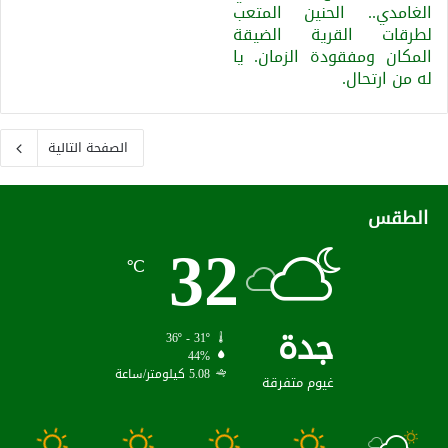
الغامدي.. الحنين المتعب
لطرقات القرية الضيقة
المكان ومفقودة الزمان. يا
له من ارتحال.
الصفحة التالية
الطقس
32
℃
جدة
36º - 31º
44%
5.08 كيلومتر/ساعة
غيوم متفرقة