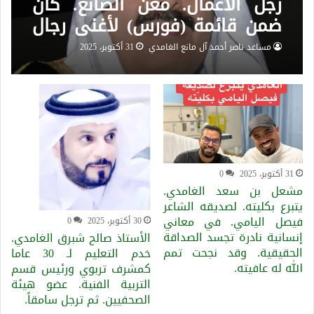
رجل الأعمال. معن الصانع. كان
ضمن قائمة (فورس) لأغنى رجال
العالم عام 2007م افلاس
مساعد ناصر أحمد آل مانع الغامدي
31 أكتوبر، 2025
مستشفى سعد التخصصي. فصل
851
0
جديد.. انها حقوق عباد الله.
31 أكتوبر، 2025
0
مشعل بن سعد الغامدي.
يتبرع بكليته. لصديقه الشاعر
فيصل اليامي. في معاني
30 أكتوبر، 2025
0
إنسانية نادرة تجسد الصداقة
الأستاذ صالح شبرق الغامدي.
الحقيقية. وقد نجحت تمم
خدم التعليم لـ 30 عاما
الله له عافيته.
كمشرف تربوي ورئيس قسم
التربية الفنية. عضو هيئة
الصحفيين. ثم ترجل سامقاً.