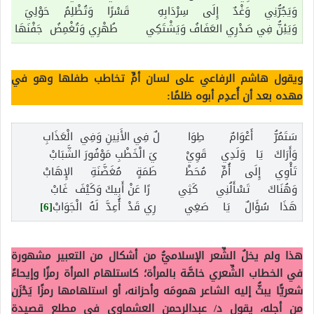
وَيَجُرُّنِي وَغْدٌ إِلَى سِرْدَابِهِ قَسْرًا وَتُظْلِمُ حَوْلِيَ الآف
وَيَئِنُّ فِي صَدْرِي العَفَافُ وَيَشْتَكِي طُهْرِي وَتُغْمِضُ جَفْنَهَا الأَخ
ويقول هاشم الرفاعي على لسان أمٍّ تخاطب طفلها وهو في
مهده بعد أن أُعدِم أبوه ظلمًا:
سَتَمُرُّ أَعْوَامٌ طِوَا لٌ فِي الأَنِينِ وَفِي الْعَذَابِ
وَأَرَاكَ يَا وَلَدِي قَوِيْ يَ الْخَطْبِ مَوْفُورَ الشَّبَابْ
تَأْوِي إِلَى أُمٍّ مُحَطْ طَمَةٍ مُغَضَّنَةِ الإِهَابْ
وَهُنَاكَ تَسْأَلُنِي كَثِي رًا عَنْ أَبِيكَ وَكَيْفَ غَابْ
هَذَا سُؤَالٌ يَا صَغِي رِي قَدْ أُعِدَّ لَهُ الْجَوَابْ
[6]
هذا ولم يخلُ الشِّعر الإسلاميُّ من أشكال من التعبير مشهورة
في الخطاب الشِّعري خاصَّة بالمرأة؛ كاستلهام المرأة رمزًا وإيحاءً
شعريًّا يبثُّ إليه الشاعر همومَه وأحزانه، أو استلهامها رمزًا يَحْزَن
من أجله، يقول د/ عبدالرحمن العشماوي في مطلع قصيدة