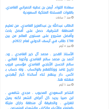
سعادة اللواء. أيمن بن عطيه الحمراني الغامدي.
بالقوات المسلحة الملكية السعودية
منذ 7 ساعات
الطالب عبدالله بن عبدالعزيز الغامدي. من تعليم
المنطقة الشرقية، حصل على أفضل باحث
وأفضل مشروع على مستوى العالم من بين
1700 طالب في آيسف الدولي لعام 2022م.
منذ 4 أيام
الأستاذ القدير . محمد آل خير الغامدي , ود.
أحمد بن محمد سالم الغامدي وأخونا الغالي .
سالم الحسن الأبلجي الغامدي مؤسس قروب
تاريخ غامد ووثائقهم بالواتساب . وله حساب بـ
اكس. دار بينهم ثناء أساتذة كبار أبهجني
فنقلته هنا.
منذ 5 أيام
الشاعر السعودي المحبوب . مجدي شافعي .
ابن صبيا يجيد كل أغراض الشعر لكنه يميل
للغزلي . والحقيقة أن منطقة جازان مليئة
بالعلماء والأدباء والكتاب والشعراء المتميزون .