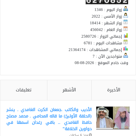
زوار اليوم : 1346
زوار الأمس : 2022
زوار الشهر : 18414
زوار العام : 456042
إجمالي الزوار : 2580726
مشاهدات اليوم : 6781
إجمالي المشاهدات : 21364174
متواجدين الآن : 7
وقت خادم الموقع : 2026-08-08
الأخيرة
الأشهر
تعليقات
الأديب والكاتب .جمعان الكرت الغامدي . ينشر
(الحلقة الأولىً) ما قاله المحامي . محمد مصلح
حافظ الغامدي .. باقي رغدان اسمها في
دواوين الخلافة”
منذ 6 ساعات