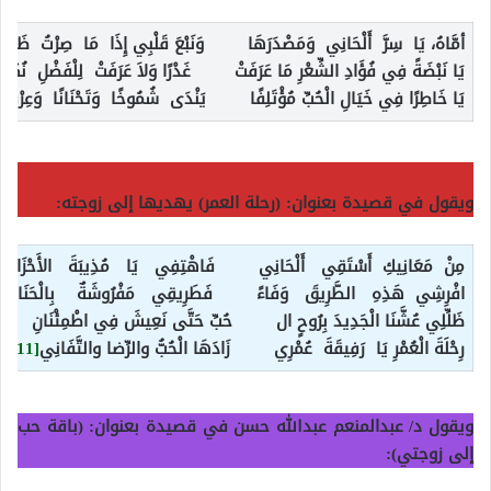
أمَّاهُ، يَا سِرَّ أَلْحَانِي وَمَصْدَرَهَا وَنَبْعَ قَلْبِي إِذَا مَا صِرْتُ ظَمْآنَ
يَا نَبْضَةً فِي فُؤَادِ الشِّعْرِ مَا عَرَفَتْ غَدْرًا وَلاَ عَرَفَتْ لِلْفَضْلِ نُكْرَان
يَا خَاطِرًا فِي خَيَالِ الْحُبِّ مُؤْتَلِفًا يَنْدَى شُمُوخًا وَتَحْنَانًا وَعِرْفَانَ
ويقول في قصيدة بعنوان: (رحلة العمر) يهديها إلى زوجته:
مِنْ مَعَانِيكِ أَسْتَقِي أَلْحَانِي فَاهْتِفِي يَا مُذِيبَةَ الأَحْزَانِ
افْرِشِي هَذِهِ الطَّرِيقَ وَفَاءً فَطَرِيقِي مَفْرُوشَةٌ بِالْحَنَانِ
ظَلِّلِي عُشَّنَا الْجَدِيدَ بِرُوحٍ ال حُبِّ حَتَّى نَعِيشَ فِي اطْمِئْنَانِ
رِحْلَةَ الْعُمْرِ يَا رَفِيقَةَ عُمْرِي زَادَهَا الْحُبُّ والرِّضا والتَّفَانِي
[11]
ويقول د/ عبدالمنعم عبدالله حسن في قصيدة بعنوان: (باقة حب
إلى زوجتي):