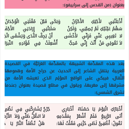
بعنوان (من القدس إلى سراييفو):
أَذْبَلَتْنِي لأَجْلِكِ الأَحْزَانُ وَبَكَى قَبْلَ مُقْلَتِي الْوُجْدَانُ
سَهْمُ عَيْنَيْكِ لَمْ يُصِبْنِي، وَلَكِنْ سَلَبَتْنِي إِرَادَتِي الأَجْفَانُ
لا تَغِيبِي عَنِّي فَإِنِّي لأَخْشَى أَنْ يَجِفَّ النَّدَى وَيَشْقَى الْجَنَان
لاَ تَقُولِي مَنْ أَنْتَ إِنِّي مُحِبٌّ أُشْعِلَتْ فِي فُؤَادِهِ النِّيرَانُ
]
بعد هذه المقدِّمة الشبيهة بالمقدِّمة الغزليَّة في القصيدة
العربية ينتقل الشاعر إلى الحديث عن جراح الأمة وهمومها
الثِّقال، فيبكي على الواقع المؤلِم الذي تعيشه الأمة من
مشرقها إلى مغربها، ويقول في مطلع قصيدة بعنوان (عندما
تشرق الشمس):
أَخْبَارُكِ الْيَوْمَ يَا حَسْنَاءُ أَخْبَارِي جُرْحٌ يُشَارِكُنِي فِي نَظْمِ أَ
أَتَى الرَّبِيعُ فَلَمْ أَشْعُرْ بِمَقْدَمِهِ لاَ الطَّلُّ طَلِّي وَلاَ الأَزْهَارُ 
تَقُولُ: أَطْفِئْ لَظَى حُزْنِي فَقُلْتُ لَهَا: هَلْ تُطْفَأُ النَّارُ يَا حَسْنَا