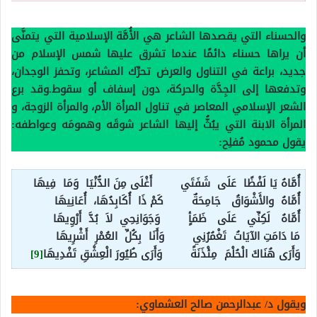
والحسناء التي يقصدها الشاعر هي الأُمَّة الإسلامية التي يتمنَّى
أن يراها حسناء دائمًا عندما تشرق عليها شمس الإسلام من
جديد، براعة في التناول والعرض تحرِّك المشاعر، وتحفز الوجدان،
وتدفعها إلى الجِدَّة والحركة، دون إسفاف أو سقوط.وقد برع
الشعر الإسلامي المعاصر في تناول المرأة الأم، والمرأة الزوجة، و
المرأة الابنة التي يبُثُّ إليها الشاعر شوقَه وهمومَه وعواطفه:
يقول محمود مُفلِح:
أُمَّاهُ يَا لَفْظًا عَلَى شَفَتَي أَغْلَى مِنَ الدُّنْيَا وَمَا فِيهَا
أُمَّاهُ والأَشْوَاقُ جَامِحَةٌ كَمْ ذَا أُكَابِدُهَا، أُعَانِيهَا
أُمَّاهُ لَكِنِّي عَلَى ظَمَأٍ وَجَوَانِحِي لاَ بُدَّ أَرْوِيهَا
مَا دَامَتِ الآيَاتُ تَغْمُرُنِي وَأَنَا بِكُلِّ العُمْرِ أَشْرِيهَا
وَأَرَى هُنَاكَ الْحُلْمَ مِئْذَنَةً وَأَرَى طُيُورَ الْعِشْقِ تَفْدِيهَا
[9]
ويقول د/ عبدالرحمن صالح العشماوي: