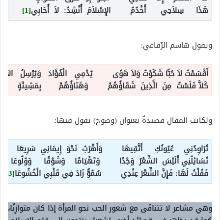
هَذَا سِلاَحِي أَخْدُمُ الإِسْلاَمَ أُنْشِدُ: لاَ أُحَابِي
[1]
ويقول هاشم الرِّفاعي:
أَقْسَمْتُ لاَ حُبًّا شَكَوْتُ وَلاَ هَوًى يُدْمِي الْفُؤَادَ وَيُرْسِلُ الآهَ
كَلاَّ فَلَسْتُ مِنَ الَّذِينَ شَقَاؤُهُمْ وَهَنَاؤُهُمْ بِمَشِيئَةٍ لِ
ِولكاتب المقال قصيدةٌ بعنوان (وضوح) يقول فيها:
تُرَاوِدُنِي عُيُونُكِ أَتَّقِيهَا وَأَهْرَبُ نَحْوَ إِيمَانِي سَرِيعَا
تُسَائِلُنِي أَلَيْسَ الشِّعْرُ وَجْدًا وَتَهْيَامًا وَشَوْقًا وَوُلُوعَا
فَقُلْتُ لَهَا: فَإِنَّ الشِّعْرَ عِنْدِي سُمُوٌّ زَادَ فِي قَلْبِي الْخُشُوعَا
[3]
وهي مشاعر لا تتنافَى مع شعور الحب نحو المرأة إذا كان متوازِنًا،