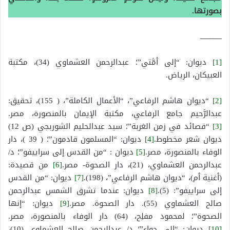
بصورتها.
ــــــــــــــ
[1]
ديوان: “إلى أمَّتي”؛ عبدالرحمن العشماوي (34)، مكتبة
العبيكان، الرياض.
[2]
“ديوان هاشم الرفاعي”، “الأعمال الكاملة”، ( 155)، تحقيق:
عبدالرَّحيم جامع الرفاعي، مكتبة الإيمان بالمنصورة، مصر.
[3]
“قصائد في زمن الغربة”؛ سيد عبدالحليم الشوربجي (ص 12)
ديوان شعر مخطوط.
[4]
ديوان: “المسلمون قادمون”؛ ( 39 )، دار
الوفاء بالمنصورة، مصر.
[5]
ديوان : “من القدس إلى سراييفو”؛ د/
عبدالرحمن العشماوي، (21)، دار الصحوة- مصر.
[6]
من قصيدة:
(أغنية أم)، “ديوان هاشم الرفاعي”، (198).
[7]
ديوان: “من القدس
إلى سراييفو”: (5).
[8]
ديوان: عندما تشرق الشمس عبدالرحمن
صالح العشماوي (55). دار الصحوة. مصر.
[9]
ديوان: “إنها
الصحوة”؛ لمحمود مفلِح، (64) دار الوفاء بالمنصورة، مصر.
[10]
ديوان: “إلى حواء”؛ د/ عبدالرحمن صالح العشماوي (10)،