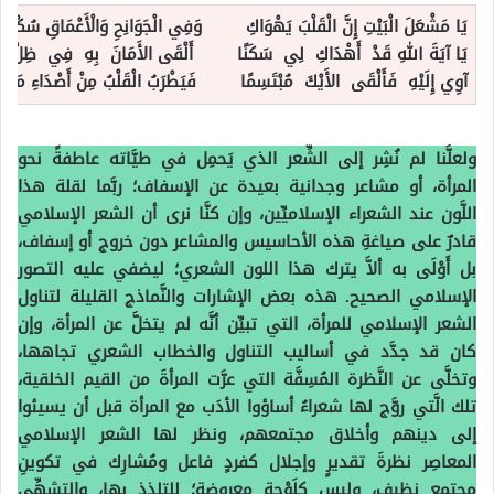
يَا مَشْعَلَ الْبَيْتِ إِنَّ الْقَلْبَ يَهْوَاكِ وَفِي الْجَوَانِحِ وَالْأَعْمَاقِ سُكْنَاك
يَا آيَةَ اللهِ قَدْ أَهْدَاكِ لِي سَكَنًا أَلْقَى الأَمَانَ بِهِ فِي ظِلِّ لُق
آوِي إِلَيْهِ فَأَلْقَى الأَيْكَ مُبْتَسِمًا فَيَطْرَبُ الْقَلْبُ مِنْ أَصْدَاءِ مَغْنَ
ولعلَّنا لم نُشِر إلى الشِّعر الذي يَحمِل في طيَّاته عاطفةً نحو
المرأة، أو مشاعر وجدانية بعيدة عن الإسفاف؛ ربَّما لقلة هذا
اللَّون عند الشعراء الإسلاميِّين، وإن كنَّا نرى أن الشعر الإسلامي
قادرٌ على صياغةِ هذه الأحاسيس والمشاعر دون خروج أو إسفاف،
بل أَوْلَى به ألاَّ يترك هذا اللون الشعري؛ ليضفي عليه التصور
الإسلامي الصحيح. هذه بعض الإشارات والنَّماذج القليلة لتناول
الشعر الإسلامي للمرأة، التي تبيِّن أنَّه لم يتخلَّ عن المرأة، وإن
كان قد جدَّد في أساليب التناول والخطاب الشعري تجاهها،
وتخلَّى عن النَّظرة المُسِفَّة التي عرَّت المرأةَ من القيم الخلقية،
تلك الَّتي روَّج لها شعراءُ أساؤوا الأدَب مع المرأة قبل أن يسيئوا
إلى دينهم وأخلاق مجتمعهم، ونظر لها الشعر الإسلامي
المعاصِر نظرةَ تقديرٍ وإجلال كفردٍ فاعل ومُشارِك في تكوينِ
مجتمع نظيف، وليس كلَوْحةٍ معروضةٍ؛ للتلذذ بها، والتشهِّي