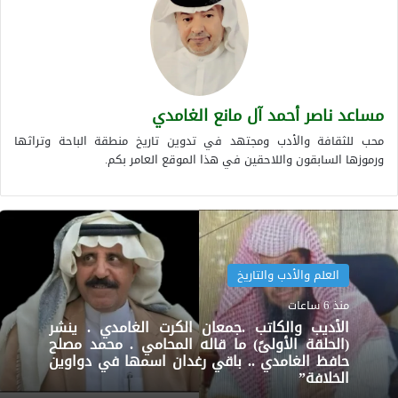
مساعد ناصر أحمد آل مانع الغامدي
محب للثقافة والأدب ومجتهد في تدوين تاريخ منطقة الباحة وتراثها
ورموزها السابقون واللاحقين في هذا الموقع العامر بكم.
العلم والأدب والتاريخ
منذ 6 ساعات
الأديب والكاتب .جمعان الكرت الغامدي . ينشر
(الحلقة الأولىً) ما قاله المحامي . محمد مصلح
حافظ الغامدي .. باقي رغدان اسمها في دواوين
الخلافة”