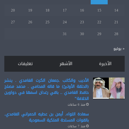
20
19
18
17
16
15
14
27
26
25
24
23
22
21
31
30
29
28
« يوليو
الأخيرة
الأشهر
تعليقات
الأديب والكاتب .جمعان الكرت الغامدي . ينشر
(الحلقة الأولىً) ما قاله المحامي . محمد مصلح
حافظ الغامدي .. باقي رغدان اسمها في دواوين
الخلافة”
منذ 6 ساعات
سعادة اللواء. أيمن بن عطيه الحمراني الغامدي.
بالقوات المسلحة الملكية السعودية
منذ 7 ساعات