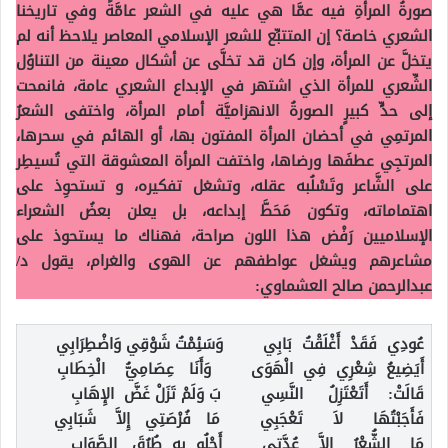
صورةُ المرأةِ فيه عمَّا هي عليه في الشعر عامَّةً وفي تاريخنا
الشعري خاصة؟ إن المتتبِّع للشعر الإسلامي المعاصر يلاحظ أنه لم
يتخلَّ عن المرأة، وإن كان قد تخلَّى عن أشكال معينة من التناوُل
الشِّعري للمرأة الذي اشتهر في الإبداع الشعري عامة، فانمحت
إلى حدٍّ كبيرٍ الصورةُ الانهزاميَّة أمام المرأة، واختفى الشعرُ
المرتمِي في أحضان المرأة المفتون بها، أو الهائم في سحرها،
المرتجِي عطفَها ورضاها، واختفت المرأة المعشوقة التي تُسيطِر
على الشَّاعر وتَسْلُبه عقله، وتشغل تفكيره، و تستحوِذ على
اهتماماته، وتكون مَحَطَّ إبداعه، بل يعلن بعضُ الشعراء
الإسلاميين رَفْض هذا اللون صراحة، فهناك ما يستحوذ على
مشاعرهم ويشغل عواطفهم عن الهوى والغرام، يقول د/
عبدالرحمن صالح العشماوي:
عُودِي فَقَدْ أَغْلَقْتُ بَابِي وَسَئِمْتُ شَوْقِي وَاضْطِرَابِي
أَيَضِيعُ شِعْرِي فِي الْهَوَى وَأَنَا عِصَامِيُّ الْخِطَابِ
قَالَتْ: أَتَعْتَزِلُ النَّسِي بَ وَلَمْ تَزَلْ غَضَّ الإِهَابِ
فَأَجَبْتُهَا لاَ تَعْجَبِي مَا فُرْصَتِي إِلاَّ شَبَابِي
مَا الشُّعْرُ إِلاَّ عُدَّتِي أَجْلُو بِهِ طُرُقَ الصَّوَابِ