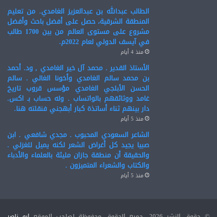
الطالب عبدالله بن عبدالعزيز الغامدي. من تعليم
المنطقة الشرقية، حصل على أفضل باحث وأفضل
مشروع على مستوى العالم من بين 1700 طالب
في آيسف الدولي لعام 2022م.
منذ 4 أيام
الأستاذ القدير . محمد آل خير الغامدي , ود. أحمد
بن محمد سالم الغامدي وأخونا الغالي . سالم
الحسن الأبلجي الغامدي مؤسس قروب تاريخ
غامد ووثائقهم بالواتساب . وله حساب بـ اكس.
دار بينهم ثناء أساتذة كبار أبهجني فنقلته هنا.
منذ 5 أيام
الشاعر السعودي المحبوب . مجدي شافعي . ابن
صبيا يجيد كل أغراض الشعر لكنه يميل للغزلي .
والحقيقة أن منطقة جازان مليئة بالعلماء والأدباء
والكتاب والشعراء المتميزون .
منذ 5 أيام
© حقوق النشر 2026، جميع الحقوق محفوظة لصاحب الموقع
ابو ناصر