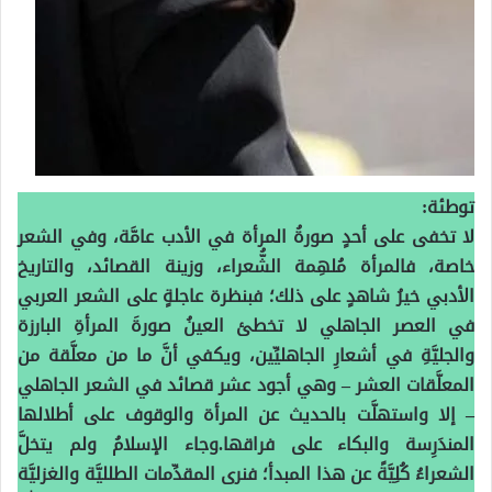
توطئة:
لا تخفى على أحدٍ صورةُ المرأة في الأدب عامَّة، وفي الشعر
خاصة، فالمرأة مُلهِمة الشُّعراء، وزينة القصائد، والتاريخ
الأدبي خيرُ شاهدٍ على ذلك؛ فبنظرة عاجلةٍ على الشعر العربي
في العصر الجاهلي لا تخطئ العينُ صورةَ المرأةِ البارزة
والجليَّةِ في أشعارِ الجاهليِّين، ويكفي أنَّ ما من معلَّقة من
المعلَّقات العشر – وهي أجود عشر قصائد في الشعر الجاهلي
– إلا واستهلَّت بالحديث عن المرأة والوقوف على أطلالها
المندَرِسة والبكاء على فراقها.وجاء الإسلامُ ولم يتخلَّ
الشعراءُ كُلِيَّةً عن هذا المبدأ؛ فنرى المقدِّمات الطلليَّة والغزليَّة