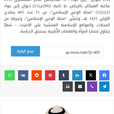
مكتبة العبيكان بالرياض، ط ثانية 2002م.
[11]
ديوان إلى حواء
(22).
[12]
“مجلة الوعي الإسلامي”، ص 71 عدد 465 جمادى
الأولى 1425 هـ، وتتبنَّى “مجلة الوعي الإسلامي”، وغيرها من
المجلات، والمواقع الإسلامية المنتشرة على الانترنت – شعرًا
يتناول قضايا المرأة والعلاقات الأُسْرية يستحق الدراسة.
نسخ الرابط
لينكدإن
بينتيريست
وات
تيلقرام
ڤايبر
مشاركة عبر البريد
طباعة