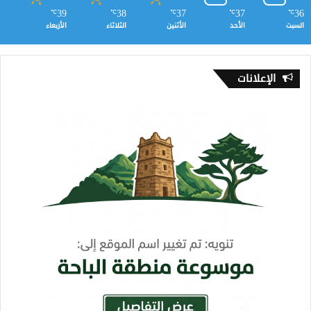
39
38
37
37
36
℃
℃
℃
℃
℃
السبت
الأحد
الأثنين
الثلاثاء
الأربعاء
الإعلانات