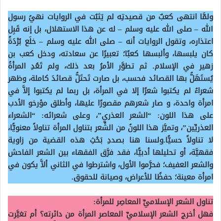
ولمَّا انتهى كعبٌ من قصيدتِه لم يَثبُت في الروايات نهيُ رسول
الله – صلى الله عليه وسلم – له عن هذا الاستهلال، بل إنه قَبِل
اعتذاره، وتقول الروايات أنه – صلى الله عليه وسلم – خلَع بُرْدَةً
كان يلبسها، وألبسها كعبًا؛ تعبيرًا عن سعادته، ودخل كعب بن
زهير في الإسلام. ثم تطوَّر الأمرُ بعد ذلك، ولم تَعُدِ المرأةُ
يُستَهَلُّ بها القصائد فحسب، بل صارت تَحتَلُّ قصائدَ كاملة، وظهر
شعراءُ لم يكتبوا شعرًا إلا في المرأة، بل ربما لم يكتبوا إلاَّ في
امرأة واحدة، و صار شعرهم مقصورًا عليها، وأطلق مؤرخو الأدب
على هذا اللون: “الشعر العذري”، وعلى شعرائه: “الشعراء
العذريِّين”، وتميَّز هذا اللونُ من الشِّعر بتناول المرأة تناولاً معنويًّا،
لا تناولاً حسيًّا.ولسنا هنا بصددِ بَحْثِ هذه القضية من زاوية
فقهيَّة، أو تحليلها أدبيًّا، فقد فرَّق الفقهاء بين الشعر الفاحش
والشعر العفيف؛ فحرَّموا الأول، واشترطوا في الثاني ألاَّ يكون في
امرأة معينة؛ حفظًا للأعراض، وصيانة للحقوق.
تناول الشعر الإسلاميِّ المعاصِر للمرأة:
فهل أخرج الشعر الإسلاميِّ المعاصر المرأة من دائرته؟ أم تغيَّرت