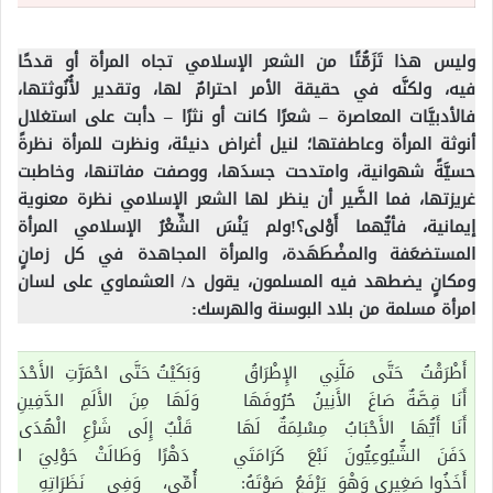
وليس هذا تَزَمُّتًا من الشعر الإسلامي تجاه المرأة أو قدحًا
فيه، ولكنَّه في حقيقة الأمر احترامٌ لها، وتقدير لأُنُوثتها،
فالأدبيَّات المعاصرة – شعرًا كانت أو نثرًا – دأبت على استغلال
أنوثة المرأة وعاطفتها؛ لنيل أغراض دنيئة، ونظرت للمرأة نظرةً
حسيَّةً شهوانية، وامتدحت جسدَها، ووصفت مفاتنها، وخاطبت
غريزتها، فما الضَّير أن ينظر لها الشعر الإسلامي نظرة معنوية
إيمانية، فأيُّهما أَوْلى؟!ولم يَنْسَ الشِّعْرُ الإسلامي المرأة
المستضعَفة والمضْطَهَدة، والمرأة المجاهدة في كل زمانٍ
ومكانٍ يضطهد فيه المسلمون، يقول د/ العشماوي على لسان
امرأة مسلمة من بلاد البوسنة والهرسك:
أَطْرَقْتُ حَتَّى مَلَّنِي الإِطْرَاقُ وَبَكَيْتُ حَتَّى احْمَرَّتِ الأَحْدَاقُ
أَنَا قِصَّةٌ صَاغَ الأَنِينُ حُرُوفَهَا وَلَهَا مِنَ الأَلَمِ الدَّفِينِ س
أَنَا أَيُّهَا الأَحْبَابُ مِسْلِمَةٌ لَهَا قَلْبٌ إِلَى شَرْعِ الْهُدَى تَو
دَفَنَ الشُّيُوعِيُّونَ نَبْعَ كَرَامَتَي دَهْرًا وَطَالَتْ حَوْلِيَ الأَطْ
أَخَذُوا صَغِيرِي وَهْوَ يَرْفَعُ صَوْتَهُ: أُمِّي، وَفِي نَظَرَاتِهِ إِشْ