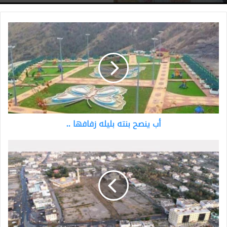
أب
ينصح
بنته
بليله
زفافها
..
أب ينصح بنته بليله زفافها ..
“العقيق”
تاريخ
الماضي
وإشراقة
الحاضر