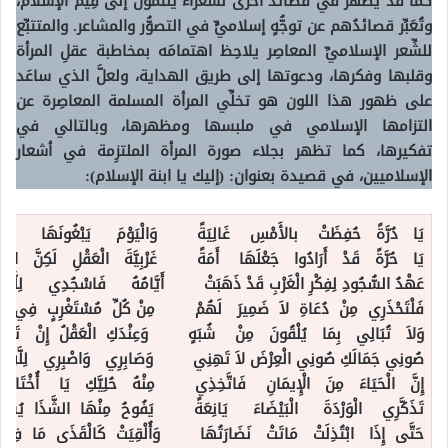
كما قد يظهر في قصائد أخرى لشعراء ينتمون إلى قِيَم الإسلام،
وتُعَبِّر قصائدُهم عن توجُّهٍ إسلاميٍّ في التصوُّر والمشاعر. والمتتبِّع
للشِّعر الإسلاميِّ المعاصِر يلاحِظ اهتمامَه بمخاطبة عقلِ المرأة
وقلبها وفكرها، ودعوتها إلى طريق الهداية، ولعلَّ الذي ساعَد
على ظهور هذا اللون هو تخلِّي المرأة المسلمة المعاصِرة عن
التزامها الإسلامي في ملبسها ومظهرها، وبالتالي في
تفكيرها، كما تظهر بجلاء صورة المرأة الملتزِمة في أشعار
الإسلاميين، في قصيدة بعنوان: (إليك يا ابنة الإسلام):
يَا دُرَّةً حُفِظَتْ بالأَمْسِ غَالِيَةً وَالْيَوْمَ يَبْغُونَهَا لِلَّهْ
يَا حُرَّةً قَدْ أَرَادُوا جَعْلَهَا أَمَةً غَرْبِيَّةَ الْعَقْلِ لَكِنَّ اسْ
عَهْدُ السُّجُودِ لِفِكْرِ الْغَرْبِ قَدْ ذَهَبَتْ أَيَّامُهُ فَاسْجُدِي لِلَّهِ
فَلْتَحْذَرِي مِنْ دُعَاةِ لاَ ضَمِيرَ لَهُمْ مِنْ كُلِّ مُسْتَغْرِبٍ فِي فِكْ
وَلاَ تُبَالِي بِمَا يُلْقُونَ مِنْ شُبَهٍ وَعِنْدَكِ الْعَقْلُ إِنْ تَدْعِ
صُونِي جَمَالَكِ صُونِي الْعِرْضَ لاَ تَهِنِي وَصَابِرِي وَاصْبِرِي لِلَّهِ 
إِنَّ الْحَيَاءَ مِنَ الْإِيمَانِ فَاتَّخِذِي مِنْهُ حُلِيَّكِ يَا أُخْتَاهُ 
تَذَكَّرِي الْوَرْدَةَ الْبَيْضَاءَ يَانِعَةً يَفُوحُ مِنْهَا الشَّذَا يُشْتَ
حَتَّى إِذَا ابْتُذِلَتْ مَاتَتْ نَضَارَتُهَا وَأُلْقِيَتْ كَالْقَذَى مَا فِيهِ