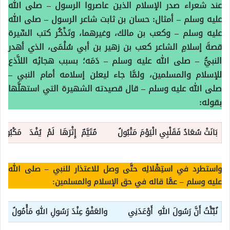
عند شعراء صدر الإسلام الذين عاصروا الرسول – صلى الله
عليه وسلم – أمثال: حسان بن ثابت شاعر الرسول – صلى الله
عليه وسلم – وكعب بن مالك، وغيرهما، وتَذْكُر كتب السِّيرة
قصةَ إسلامِ الشاعر كعب بن زهير بن أبي سُلْمَى، الذي أهدر
النبيُّ – صلى الله عليه وسلم – دَمَه؛ بسبب هجائِه اللاَّذع
للإسلام والمسلمين، ولمَّا جاء ليعلن إسلامه أمام النبي –
صلى الله عليه وسلم – قال قصيدته الشهيرة التي استهلَّها
بقوله:
بَانَتْ سُعَادُ فَقَلْبِي الْيَوْمَ مَتْبُولُ مُتَيَّمٌ إِثْرَهَا لَمْ يُفْدَ مَكْبُولُ
واستطرد في استِهْلالِه حتَّى وصل للاعتذار للنبي – صلى الله
عليه وسلم – عمَّا قاله في حق الإسلام والمسلمين:
نُبِّئْتُ أَنَّ رَسُولَ اللهِ أَوْعَدَنِي والعَفْوُ عِنْدَ رَسُولِ اللهِ مَأْمُولُ