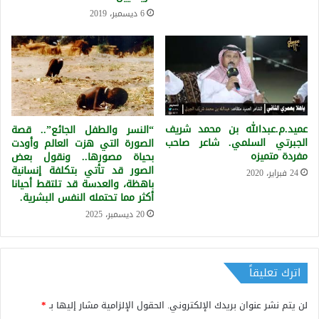
6 ديسمبر، 2019
عميد.م.عبدالله بن محمد شريف
“النسر والطفل الجائع”.. قصة
الجبرتي السلمي. شاعر صاحب
الصورة التي هزت العالم وأودت
مفردة متميزه
بحياة مصورها.. ونقول بعض
الصور قد تأتي بتكلفة إنسانية
24 فبراير، 2020
باهظة، والعدسة قد تلتقط أحيانا
أكثر مما تحتمله النفس البشرية.
20 ديسمبر، 2025
اترك تعليقاً
لن يتم نشر عنوان بريدك الإلكتروني.
الحقول الإلزامية مشار إليها بـ
*