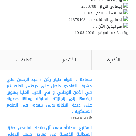
إجمالي الزوار : 2583708
مشاهدات اليوم : 1103
إجمالي المشاهدات : 21379408
متواجدين الآن : 5
وقت خادم الموقع : 2026-08-10
الأخيرة
الأشهر
تعليقات
سعادة . اللواء طيار ركن / عبد الرحمن علي
مشرف الغامدي.حاصل على درجتي الماجستير
في الأمن الوطني و في الحرب العليا بتفوق
ليضمها إلى إنجازاته السابقة ومنها حصوله
على درجة البكالوريوس بتفوق في العلوم
العسكرية .
منذ 6 ساعات
المخترع .عبدالله سعيد آل مقداد الغامدي. حقق
الميدالية الذهبية في معرض جنيف الدولي