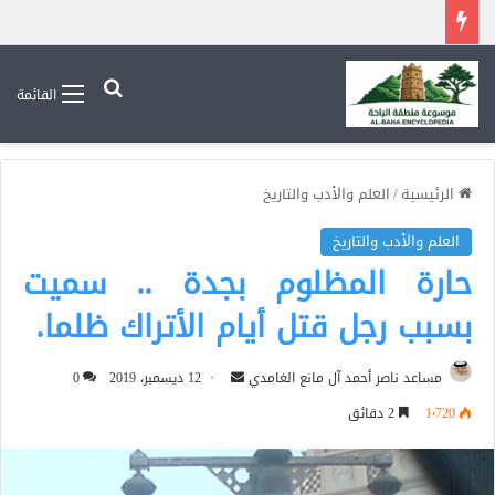
بحث عن
القائمة
الرئيسية
/
العلم والأدب والتاريخ
العلم والأدب والتاريخ
حارة المظلوم بجدة .. سميت
بسبب رجل قتل أيام الأتراك ظلما.
أرسل
مساعد ناصر أحمد آل مانع الغامدي
12 ديسمبر، 2019
0
بريدا
1٬720
2 دقائق
إلكترونيا