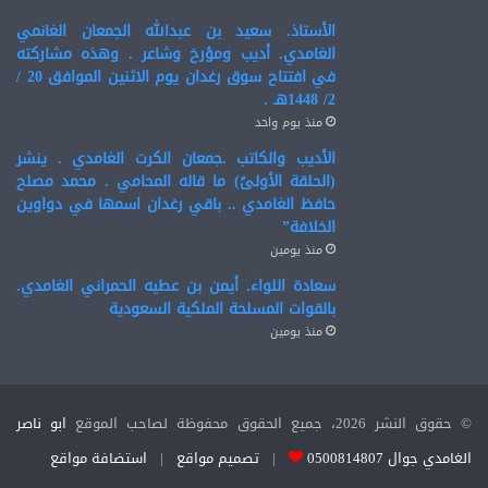
الأستاذ. سعيد بن عبدالله الجمعان الغانمي
الغامدي. أديب ومؤرخ وشاعر . وهذه مشاركته
في افتتاح سوق رغدان يوم الاثنين الموافق 20 /
2/ 1448هـ .
منذ يوم واحد
الأديب والكاتب .جمعان الكرت الغامدي . ينشر
(الحلقة الأولىً) ما قاله المحامي . محمد مصلح
حافظ الغامدي .. باقي رغدان اسمها في دواوين
الخلافة”
منذ يومين
سعادة اللواء. أيمن بن عطيه الحمراني الغامدي.
بالقوات المسلحة الملكية السعودية
منذ يومين
© حقوق النشر 2026، جميع الحقوق محفوظة لصاحب الموقع
ابو ناصر
الغامدي جوال 0500814807
|
تصميم مواقع
|
استضافة مواقع