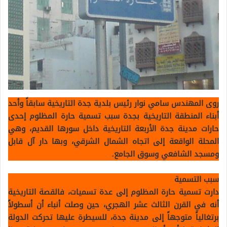
روى المهندس سامي نوار رئيس بلدية جدة التاريخية سابقاً وأحد
أبناء المنطقة التاريخية بجدة سبب تسمية حارة المظلوم إحدى
حارات مدينة جدة الأربعة التاريخية داخل سورها القديم، وهي
المحلة الواقعة إلى اتجاه الشمال الشرقي، وبها دار آل قابل
ومسجد الشافعي وسوق الجامع.
سبب التسمية
دارت تسمية حارة المظلوم إلى عدة تسميات، فالقصة التاريخية
أنه في القرن الثالث عشر الهجري، حين وصلت أنباء أن أسطولاً
برتغالياً متوجهاً إلى مدينة جدة، للسيطرة عليها تحركت الدولة