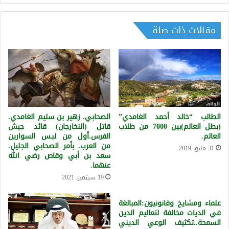
مقالات ذات صلة
الطالب “خالد أحمد الغامدي”
الصحابي. زهير بن سليم الغامدي.
(بطل العالم)بين 7000 من طلاب
قاتل (النخارجان) قائد جيش
العالم.
الفرس.أول من لبـس السوارين
من العرب. بأمر الصحابي الجليل.
31 مايو، 2019
سعد بن أبي وقاص رضي الله
عنهما.
19 سبتمبر، 2021
علماء ومشايخ وقانونيون:المبالغة
في الديات مخالفة لتعاليم الدين
السمحة..تكثيف الوعي الديني