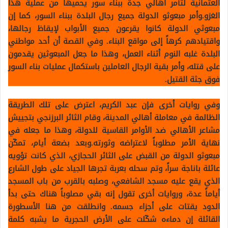
العثمانية لتأمر أهالي جدة ببناء سور يحميها من عملية هذا
الغزو.وأمر مبعوثو الدولة جميع رجال البلدة ببناء السور، كما إن
مبعوثي الدولة كانوا يقرعون جميع الأبواب لإيقاظ رجالها،
واقتيادهم كرهاً إلى مواقع البناء. وفي القصة أن أحد مواطني
البلدة غلبه النوم أثناء العمل، وهذا ما جعل المبعوثين يقدمون
على قتله، وأمر بقية الرجال العاملين باستكمال عمليات بناء السور
فوق جثة القتيل.
وفي روايات أخرى فإن عبد الكريم، اعترض على تلك الطريقة
الظالمة في معاملة أهالي المدينة، وقام الثائر البرزنجي بتجييش
مشاعر الأهالي ضد الأوامر القاسية للدولة، وهذا ما جعله في
نهاية الأمر مطلوباً لاعتراضه وثورته.وبعد بضعة أيام، تمكّن
مبعوثو الدولة من القبض على الثائر الحجازي، الذي كانت تؤويه
عائلة باناجة سراً، وتم سحله بعربة تجرها الجياد على طول الشارع
الذي يقع عليه مسجد الشافعي، وصلبه بالقرب من باب المسجد
أياماً عدة، وروايات أخرى تقول إنه بقي مصلوباً هناك حتى بدأ
الدود يقتات على أجزاء جسمه. وانطلقت من هنا الأسطورة
القائلة إن دماءه شكّلت على الأرض الحجرية ما يشبه كلمة