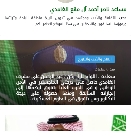
مساعد ناصر أحمد آل مانع الغامدي
محب للثقافة والأدب ومجتهد في تدوين تاريخ منطقة الباحة وتراثها
ورموزها السابقون واللاحقين في هذا الموقع العامر بكم.
العلم والأدب والتاريخ
منذ 6 ساعات
سعادة . اللواء طيار ركن / عبد الرحمن علي مشرف
الغامدي.حاصل على درجتي الماجستير في الأمن
الوطني و في الحرب العليا بتفوق ليضمها إلى
إنجازاته السابقة ومنها حصوله على درجة
البكالوريوس بتفوق في العلوم العسكرية .
مهندس.صالح
هشبول
الغامدي