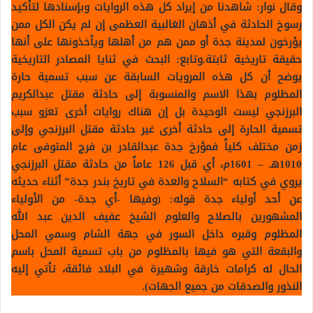
وقال نوار: شاهدنا من إيراد كل هذه الروايات وبإسنادها لتأكيد
رسوخ الحادثة في أذهان الغالبية العظمى إن لم يكن الكل ممن
يؤرخون لمدينة جدة أو ممن هم من أهلها ويأخذونها على أنها
حقيقة تاريخية ثابتة.وتابع: البحث في ثنايا المصادر التاريخية
يوضح أن كل هذه المرويات السابقة عن سبب تسمية حارة
المظلوم بهذا الاسم والمنسوبة إلى حادثة مقتل عبدالكريم
البرزنجي ليست الوحيدة بل إن هناك روايات أخرى تعزو سبب
تسمية الحارة إلى حادثة أخرى غير حادثة مقتل البرزنجي وإلى
زمن مختلف كلياً فمؤرخ جدة عبدالقادر بن فرج المتوفى عام
1010هـ – 1601م، أي قبل 126 عاماً من حادثة مقتل البرزنجي
يروي في كتابه “السلاح والعدة في تاريخ بندر جدة” أثناء حديثه
عن أحد أولياء جدة قوله: (وفيها -أي جدة- من الأولياء
المشهورين بالصلاح والعلوم الشيخ عفيف الدين عبد الله
المظلوم وقبره داخل السور في جهة الشام وسمي المحل
والبقعة التي هو فيها بالمظلوم من باب تسمية المحل باسم
الحال له كرامات خارقة وشهيرة في البلاد فائقة، تأتي إليه
النذور والصدقات من جميع الجهات).