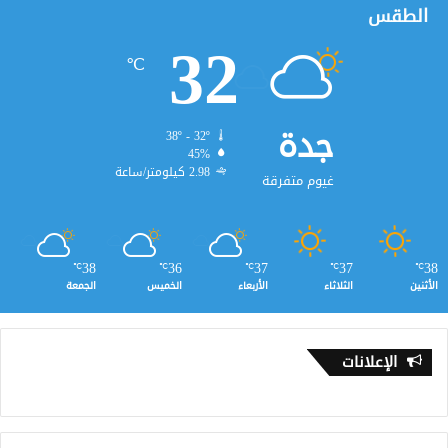
الطقس
32
℃
جدة
38º - 32º
45%
2.98 كيلومتر/ساعة
غيوم متفرقة
38
36
37
37
38
℃
℃
℃
℃
℃
الأثنين
الثلاثاء
الأربعاء
الخميس
الجمعة
الإعلانات