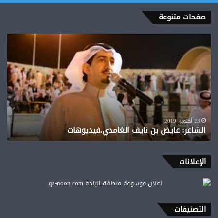
صفحات متنوعة
الشاعر:
عايض
بن
نايف
الغامدي.فيديوهات
23 أكتوبر، 2019
الشاعر: عايض بن نايف الغامدي.فيديوهات
الإعلانات
التصنيفات