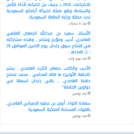
للاختراعات 2026 بـ جنيف عن اختراعه لأداة للأمن
والسلامة وهو ممثلا لشركة أرامكو السعودية
تحت مظلة وزارة الطاقة السعودية.
منذ 6 ساعات
الأستاذ. سعيد بن عبدالله الجمعان الغانمي
الغامدي. أديب ومؤرخ وشاعر . وهذه مشاركته
في افتتاح سوق رغدان يوم الاثنين الموافق 20
/ 2/ 1448هـ .
منذ يوم واحد
الأديب والكاتب .جمعان الكرت الغامدي . ينشر
(الحلقة الأولىً) ما قاله المحامي . محمد مصلح
حافظ الغامدي .. باقي رغدان اسمها في
دواوين الخلافة”
منذ يومين
سعادة اللواء. أيمن بن عطيه الحمراني الغامدي.
بالقوات المسلحة الملكية السعودية
منذ يومين