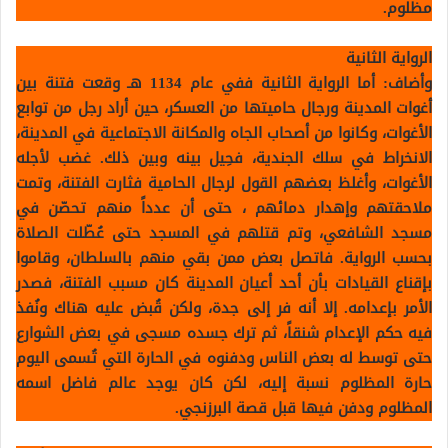
مظلوم.
الرواية الثانية
وأضاف: أما الرواية الثانية ففي عام 1134 هـ وقعت فتنة بين
أغوات المدينة ورجال حاميتها من العسكر، حين أراد رجل من توابع
الأغوات، وكانوا من أصحاب الجاه والمكانة الاجتماعية في المدينة،
الانخراط في سلك الجندية، فحِيل بينه وبين ذلك. غضب لأجله
الأغوات، وأغلظ بعضهم القول لرجال الحامية فثارت الفتنة، وتمت
ملاحقتهم وإهدار دمائهم ، حتى أن عدداً منهم تحصّن في
مسجد الشافعي، وتم قتلهم في المسجد حتى عُطّلت الصلاة
بحسب الرواية. فاتصل بعض ممن بقي منهم بالسلطان، وقاموا
بإقناع القيادات بأن أحد أعيان المدينة كان مسبب الفتنة، فصدر
الأمر بإعدامه. إلا أنه فر إلى جدة، ولكن قُبض عليه هناك ونُفذ
فيه حكم الإعدام شنقاً، ثم ترك جسده مسجى في بعض الشوارع
حتى توسط له بعض الناس ودفنوه في الحارة التي تُسمى اليوم
حارة المظلوم نسبة إليه، لكن كان يوجد عالم فاضل اسمه
المظلوم ودفن فيها قبل قصة البرزنجي.