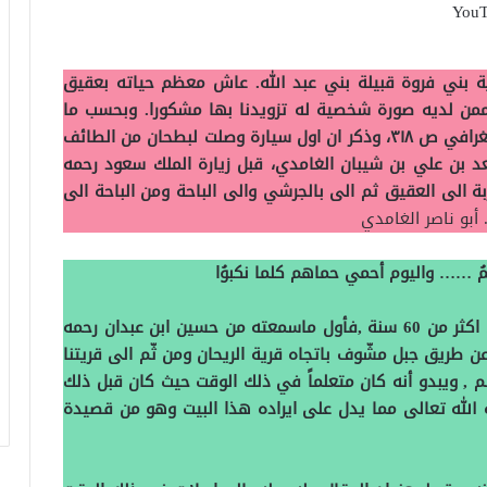
 بني فروة قبيلة بني عبد الله. عاش معظم حياته بعقيق
 توفي قبل حوالي 26 عام. نأمل ممن لديه صورة شخصية له تزويدنا بها مشكورا. وبحسب ما
أورد علي السلوك.يرحمه الله- في كتابه المعجم الجغرافي ص ٣١٨، وذكر ان اول سيارة وصلت لبطحان من الطائف
 بن علي بن شيبان الغامدي، قبل زيارة الملك سعود رحمه
 ففُتح الطريق من تربة الى العقيق ثم الى بالجرشي والى الباحة ومن الباحة الى
 أبو ناصر الغامدي
ُ …… واليوم أحمي حماهم كلما نكبوُا
تذكرت هذا البيت وترحمت على من سمعته منه قبل اكثر من 60 سنة ,فأول ماسمعته من حسين ابن عبدان رحمه
ن طريق جبل مشّوف باتجاه قرية الريحان ومن ثّم الى قريتنا
م , ويبدو أنه كان متعلماً في ذلك الوقت حيث كان قبل ذلك
 الله تعالى مما يدل على ايراده هذا البيت وهو من قصيدة