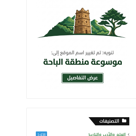
التصنيفات
العلم والأدب والتاريخ
1٬438