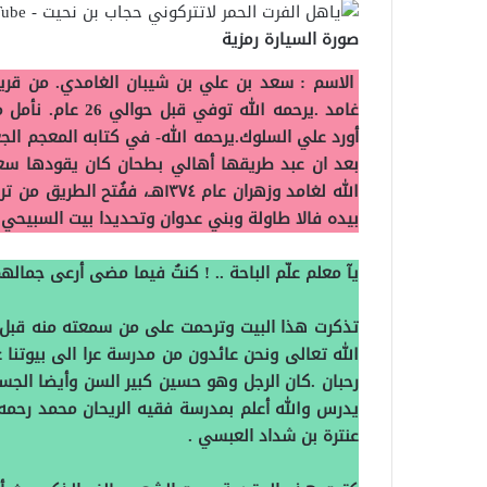
صورة السيارة رمزية
الاسم : سعد بن علي بن شيبان الغامدي. من قرية
غامد .يرحمه الله
بعد ان عبد طريقها أهالي بطحان كان يقودها سعد
الله لغامد وزهران عام ١٣٧٤هـ،
بيده فالا طاولة وبني عدوان وتحديدا بيت السبيحي
.
يآ معلم علّم الباحة .. !
كنتُ فيما مضى أرعى جمالهم
الله تعالى ونحن عائدون من مدرسة عرا الى بيوتنا ع
رحبان .كان الرجل وهو حسين كبير السن وأيضا الجس
يدرس والله أعلم بمدرسة فقيه الريحان محمد رحمه
عنترة بن شداد العبسي .