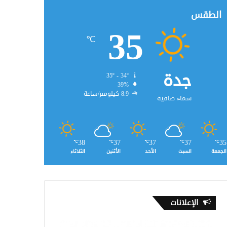
الطقس
35
℃
جدة
35º - 34º
39%
8.9 كيلومتر/ساعة
سماء صافية
38
37
37
37
35
℃
℃
℃
℃
℃
الجمعة
السبت
الأحد
الأثنين
الثلاثاء
الإعلانات