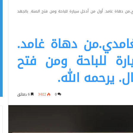
.من دهاة غامد. أول من أدخل سيارة للباحة ومن فتح الصنة. بالجهد
امدي.من دهاة غامد.
رة للباحة ومن فتح
ل. يرحمه الله.
0
3٬922
6 دقائق