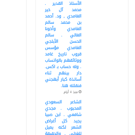
الأستاذ القدير .
محمد آل خير
الغامدي , ود. أحمد
بن محمد سالم
الغامدي وأخونا
الغالي . سالم
الحسن الأبلجي
الغامدي مؤسس
قروب تاريخ غامد
ووثائقهم بالواتساب
. وله حساب بـ اكس.
دار بينهم ثناء
أساتذة كبار أبهجني
فنقلته هنا.
منذ 4 أيام
الشاعر السعودي
المحبوب . مجدي
شافعي . ابن صبيا
يجيد كل أغراض
الشعر لكنه يميل
للغزلي . والحقيقة