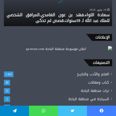
للملك
عبد
19 مايو، 2020
سعادة اللواء.فهد بن عون الغامدي.المرافق الشخصي
الله
للملك عبد الله لـ 10سنوات.قصص لم تحكى
لـ
10سنوات.قصص
لم
تحكى
الإعلانات
التصنيفات
العلم والأدب والتاريخ
1٬441
كتاب ومقالات
46
تراث منطقة الباحة
31
السياحة في منطقة الباحة
2
مخترعوا منطقة الباحة
2
أنظمة سعودية عامة
يسبوك
‫X
واتساب
تيلقرام
1