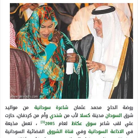
روضة الحاج محمد عثمان
شاعرة
سودانية
من مواليد
شرق
السودان
مدينة
كسلا
لأب من
شندي
وأم من كردفان، حازت
[3]
علي لقب شاعر
سوق عكاظ
لعام
2005
، تعمل مذيعة
في
الاذاعة السودانية
وفي
قناة الشروق
الفضائية السودانية