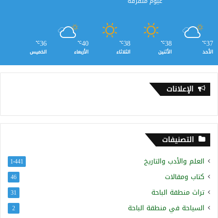
غيوم متفرقة
36
40
38
38
37
℃
℃
℃
℃
℃
الأحد
الأثنين
الثلاثاء
الأربعاء
الخميس
الإعلانات
التصنيفات
العلم والأدب والتاريخ
1٬441
كتاب ومقالات
46
تراث منطقة الباحة
31
السياحة في منطقة الباحة
2