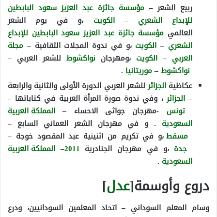
ربيع الشعر –
مؤسسة جائزة عبد العزيز سعود البابطين
للإبداع الشعري
–
الكويت
،و في يوم الشعر
العالمي
مؤسسة جائزة عبد العزيز سعود البابطين للإبداع
الشعري
–
الكويت
،و في ندوة المجلات الثقافية –
مجلة
العربي
–
الكويت
،ومهرجان
نواكشوط
للشعر العربي –
نواكشوط
–
موريتانيا
.
عكاظية
الجزائر
للشعر العربي الدورة الأولى والثانية والرابعة
–
الجزائر
، وفي ندوة صورة المرأة العربية في كتاباتها –
تونس
-مهرجان جواثى الاحساء –
المملكة العربية
السعودية
. و في مهرجان الشعر العماني السابع –
مسقط
،و في تكريم من اثنينية عبد المقصود خوجة –
جدة
،و في مهرجان الجنادرية
2011
–
المملكة العربية
السعودية
.
دروع وأوسمة[
عدل
]
وسام المعلم السوداني – اتحاد المعلمين السودانيين، ودرع