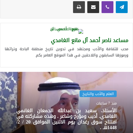
تيلقرام
ڤايبر
مشاركة عبر البريد
طباعة
مساعد ناصر أحمد آل مانع الغامدي
محب للثقافة والأدب ومجتهد في تدوين تاريخ منطقة الباحة وتراثها
ورموزها السابقون واللاحقين في هذا الموقع العامر بكم.
العلم والأدب والتاريخ
منذ 7 ساعات
الأستاذ. سعيد بن عبدالله الجمعان الغانمي
الغامدي. أديب ومؤرخ وشاعر . وهذه مشاركته في
افتتاح سوق رغدان يوم الاثنين الموافق 20 / 2/
1448هـ .