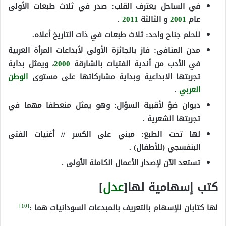
في الساحل يعترف القلب: صدر في ثلاث طبعات الأولى
عام
2001
و الثالثة
2011
.
للحلم جناح واحد: ثلاث طبعات في ذات التاريخ أعلاه.
مدن المنافى: فاز بالجائزة الأولى لأبداعات المرأة العربية
في الأدب من أندية الفتيات بالشارقة
2000
، ويمثل بداية
تجربتها الابداعية وبداية مشاركاتها على مستوى
الوطن
العربي
.
ديوان ضؤ لأقبية السؤال: وهو يمثل منعطفا مهما في
تجربتها الشعرية .
لها تحت الطبع: مبني على الكسر // أغنيات الفتى
البنفسجي (للأطفال) .
تستعد الآن لإصدار الأعمال الكاملة الأولى .
كتب إسهامية لها[
عدل
]
[10]
لها كتابان للإسهام بالتعريف بالمبدعات السودانيات هما :