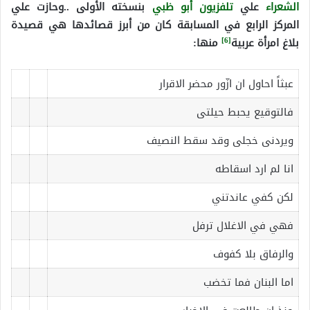
الشعراء
علي
تلفزيون أبو ظبي
بنسخته الأولى ..وحازت علي
المركز الرابع في المسابقة كان من أبرز قصائدها هي قصيدة
[6]
بلاغ امرأة عربية
منها:
عبثاً احاول ان ازّور محضر الاقرار
فالتوقيع يحبط حيلتى
ويردنى خجلى وقد سقط النصيف
انا لم ارد اسقاطه
لكن كفي عاندتني
فهي في الاغلال ترفل
والرفاق بلا كفوف
اما البنان فما تخضب