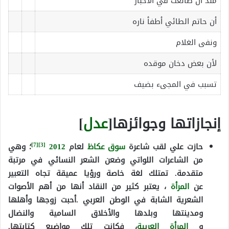
منذ ان طالعت في الاخبار
أن حاتم الطائي أطفأ ناره
ونفى الغلام
لأن بعض دخان موقده
تسبب في المجىء بضيف
إنجازاتها وجوائزها[
عدل
]
[7]
[3]
حازت علي لقب شاعرة
سوق عكاظ
لعام
2012
؛ وهي
من الشاعرات اللواتي وضعن الشعر النسائي في مرتبة
متقدمة. تمتلك لغة خاصة ورؤيا عميقة تجاه التعبير
عن
المرأة
، يعتبر كثير من النقاد أنها من أهم الأصوات
الشعرية الشابة في الوطن العربي .أحبت زوجها وأهلها
ومدينتها وبلدها والأخلاق السامية والنضال
و
المرأة
العربية
، فكانت تلك مواضيع كتابتها.