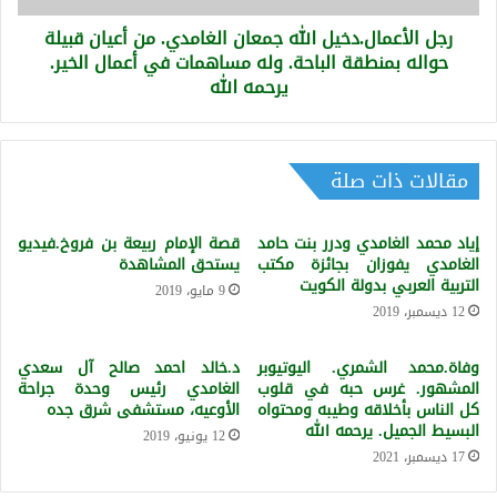
حواله
رجل الأعمال.دخيل الله جمعان الغامدي. من أعيان قبيلة
بمنطقة
الباحة.
حواله بمنطقة الباحة. وله مساهمات في أعمال الخير.
وله
يرحمه الله
مساهمات
في
أعمال
الخير.
مقالات ذات صلة
يرحمه
الله
إياد محمد الغامدي ودرر بنت حامد
قصة الإمام ربيعة بن فروخ.فيديو
الغامدي يفوزان بجائزة مكتب
يستحق المشاهدة
التربية العربي بدولة الكويت
9 مايو، 2019
12 ديسمبر، 2019
وفاة.محمد الشمري. اليوتيوبر
د.خالد احمد صالح آل سعدي
المشهور. غرس حبه في قلوب
الغامدي رئيس وحدة جراحة
كل الناس بأخلاقه وطيبه ومحتواه
الأوعيه، مستشفى شرق جده
البسيط الجميل. يرحمه الله
12 يونيو، 2019
17 ديسمبر، 2021