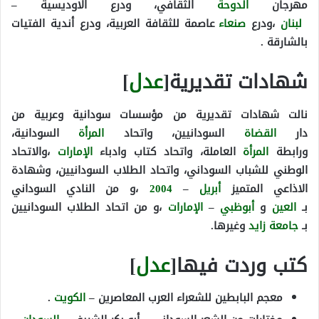
مهرجان
الدوحة
الثقافي، ودرع الاوديسية –
لبنان
،ودرع
صنعاء
عاصمة للثقافة العربية، ودرع أندية الفتيات
بالشارقة .
شهادات تقديرية[
عدل
]
نالت شهادات تقديرية من مؤسسات سودانية وعربية من
دار
القضاة
السودانيين، واتحاد
المرأة
السودانية،
ورابطة
المرأة
العاملة، واتحاد كتاب وادباء
الإمارات
،والاتحاد
الوطني للشباب السوداني، واتحاد الطلاب السودانيين، وشهادة
الاذاعي المتميز
أبريل
–
2004
،و من النادي السوداني
بـ
العين
و
أبوظبي
–
الإمارات
،و من اتحاد الطلاب السودانيين
بـ
جامعة زايد
وغيرها.
كتب وردت فيها[
عدل
]
معجم البابطين للشعراء العرب المعاصرين –
الكويت
.