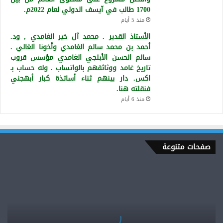
1700 طالب في آيسف الدولي لعام 2022م.
منذ 5 أيام
الأستاذ القدير . محمد آل خير الغامدي , ود.
أحمد بن محمد سالم الغامدي وأخونا الغالي .
سالم الحسن الأبلجي الغامدي مؤسس قروب
تاريخ غامد ووثائقهم بالواتساب . وله حساب بـ
اكس. دار بينهم ثناء أساتذة كبار أبهجني
فنقلته هنا.
منذ 6 أيام
صفحات متنوعة
سعادة
اللواء.فهد
بن
عون
الغامدي.المرافق
الشخصي