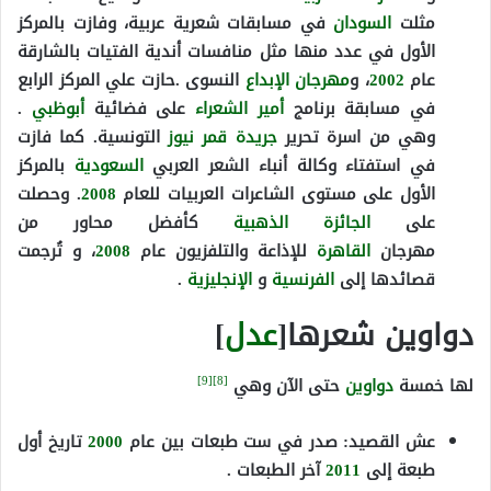
مثلت
السودان
في مسابقات شعرية عربية، وفازت بالمركز
الأول في عدد منها مثل منافسات أندية الفتيات بالشارقة
عام
2002
، و
مهرجان
الإبداع
النسوى .حازت علي المركز الرابع
في مسابقة برنامج
أمير الشعراء
على فضائية
أبوظبي
.
وهي من اسرة تحرير
جريدة قمر نيوز
التونسية. كما فازت
في استفتاء وكالة أنباء الشعر العربي
السعودية
بالمركز
الأول على مستوى الشاعرات العربيات للعام
2008
. وحصلت
على
الجائزة
الذهبية
كأفضل محاور من
مهرجان
القاهرة
للإذاعة والتلفزيون عام
2008
، و تُرجمت
قصائدها إلى
الفرنسية
و
الإنجليزية
.
دواوين شعرها[
عدل
]
[9]
[8]
لها خمسة
دواوين
حتى الآن وهي
عش القصيد: صدر في ست طبعات بين عام
2000
تاريخ أول
طبعة إلى
2011
آخر الطبعات .