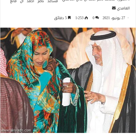
مساعد ناصر أحمد آل مانع
أرسل
الغامدي
بريدا
27 يونيو، 2021
0
1٬253
5 دقائق
إلكترونيا