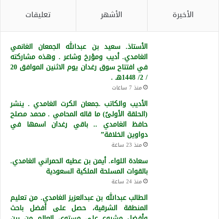
الأخيرة
الأشهر
تعليقات
الأستاذ. سعيد بن عبدالله الجمعان الغانمي
الغامدي. أديب ومؤرخ وشاعر . وهذه مشاركته
في افتتاح سوق رغدان يوم الاثنين الموافق 20
/ 2/ 1448هـ .
منذ 7 ساعات
الأديب والكاتب .جمعان الكرت الغامدي . ينشر
(الحلقة الأولىً) ما قاله المحامي . محمد مصلح
حافظ الغامدي .. باقي رغدان اسمها في
دواوين الخلافة”
منذ 23 ساعة
سعادة اللواء. أيمن بن عطيه الحمراني الغامدي.
بالقوات المسلحة الملكية السعودية
منذ 24 ساعة
الطالب عبدالله بن عبدالعزيز الغامدي. من تعليم
المنطقة الشرقية، حصل على أفضل باحث
وأفضل مشروع على مستوى العالم من بين