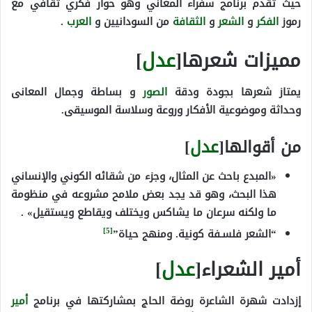
حيث تقدم برنامج سفراء المعاني وهو حوار فكري ثقافي مع
رموز
الفكر
و
الشعر
و
الثقافة
من السودانيين و
العرب
.
مميزات شعرها[
عدل
]
يمتاز شعرها بجودة ودقة
الصور
و بساطة وجمال المعانى
وحداثة وموضوعية الأفكار وروعة وسلاسة الموسيقى.
من أقوالها[
عدل
]
«المبدع باحث عن المثال، وجزء من شقائه الكوني والإنساني
هذا البحث، وهو قد يجد بعض ملامح مشروعه في منظومة
ما ولكنه سرعان ما يشاكس ويختلف ويقاطع ويستقيل» .
[5]
“الشعر فلسـفة كونية. ومنهج حياة”
أمير الشعراء[
عدل
]
إزدادت شهرة الشاعرة روضة الحاج بمشاركتها في برنامج
أمير