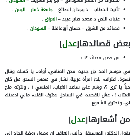
مختارات من الشعر السوداني – أبو بكر الشريف –
السودان
.
تأنيث الخطاب – د.وجدان الصائغ –
جامعة ذمار
–
اليمن
.
عتبات النص د.محمد صابر عبيد –
العراق
.
قصائد من الشرق – حسان أبوعاقلة –
السودان
.
بعض قصائدها[
عدل
]
من بعض قصائدها :
في موسم المد جزر جديد، مدن المنافي، أواه.. يا كسلا، وقال
نسوة، اعتراف، بلاغ امرأة عربية، نشاز في همس السحر، هل كان
حباً يا ترى ؟، وشم على ساعد الغياب، المنسي ! ، ونثرته ملح
العتاب ! ، عش للقصيد، في الساحل يعترف القلب، مالي ادعيتك
لي، وتحترق الشموع .
من أشعارها[
عدل
]
يقول الدكتور الموسيقار د.أنس العاقب إن وصول روضة الحاج إلى