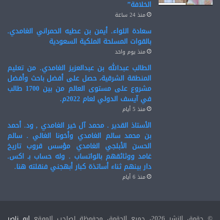
الخلافة”
منذ 24 ساعة
سعادة اللواء. أيمن بن عطيه الحمراني الغامدي.
بالقوات المسلحة الملكية السعودية
منذ يوم واحد
الطالب عبدالله بن عبدالعزيز الغامدي. من تعليم
المنطقة الشرقية، حصل على أفضل باحث وأفضل
مشروع على مستوى العالم من بين 1700 طالب
في آيسف الدولي لعام 2022م.
منذ 5 أيام
الأستاذ القدير . محمد آل خير الغامدي , ود. أحمد
بن محمد سالم الغامدي وأخونا الغالي . سالم
الحسن الأبلجي الغامدي مؤسس قروب تاريخ
غامد ووثائقهم بالواتساب . وله حساب بـ اكس.
دار بينهم ثناء أساتذة كبار أبهجني فنقلته هنا.
منذ 6 أيام
© حقوق النشر 2026، جميع الحقوق محفوظة لصاحب الموقع
ابو ناصر