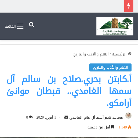
بحث عن
القائمة
الرئيسية
/
العلم والأدب والتاريخ
العلم والأدب والتاريخ
أ.كابتن بحري.صلاح بن سالم آل
سمها الغامدي.. قبطان موانئ
أرامكو.
أرسل
مساعد ناصر أحمد آل مانع الغامدي
1 أبريل، 2020
0
بريدا
1٬549
أقل من دقيقة
إلكترونيا