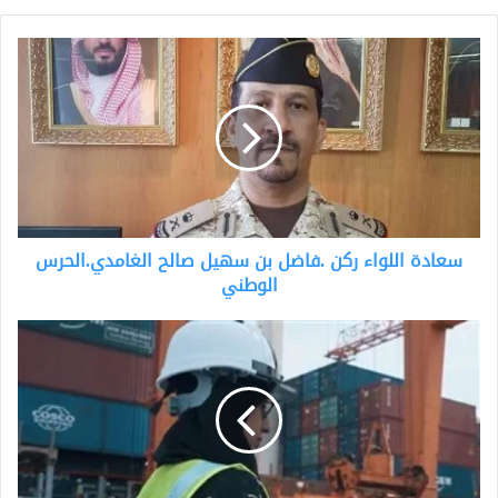
سعادة
اللواء
ركن
.فاضل
بن
سهيل
صالح
الغامدي.الحرس
الوطني
سعادة اللواء ركن .فاضل بن سهيل صالح الغامدي.الحرس
الوطني
عبير
الغامدي.أول
سعودية
تدخل
مجال
المراقبة
البحرية