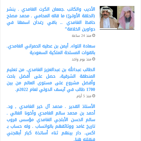
الأديب والكاتب .جمعان الكرت الغامدي . ينشر
(الحلقة الأولىً) ما قاله المحامي . محمد مصلح
حافظ الغامدي .. باقي رغدان اسمها في
دواوين الخلافة”
منذ 24 ساعة
سعادة اللواء. أيمن بن عطيه الحمراني الغامدي.
بالقوات المسلحة الملكية السعودية
منذ يوم واحد
الطالب عبدالله بن عبدالعزيز الغامدي. من تعليم
المنطقة الشرقية، حصل على أفضل باحث
وأفضل مشروع على مستوى العالم من بين
1700 طالب في آيسف الدولي لعام 2022م.
منذ 5 أيام
الأستاذ القدير . محمد آل خير الغامدي , ود.
أحمد بن محمد سالم الغامدي وأخونا الغالي .
سالم الحسن الأبلجي الغامدي مؤسس قروب
تاريخ غامد ووثائقهم بالواتساب . وله حساب بـ
اكس. دار بينهم ثناء أساتذة كبار أبهجني
فنقلته هنا.