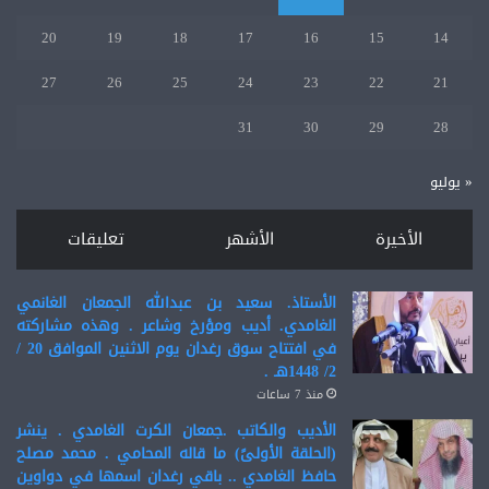
20
19
18
17
16
15
14
27
26
25
24
23
22
21
31
30
29
28
« يوليو
الأخيرة
الأشهر
تعليقات
الأستاذ. سعيد بن عبدالله الجمعان الغانمي
الغامدي. أديب ومؤرخ وشاعر . وهذه مشاركته
في افتتاح سوق رغدان يوم الاثنين الموافق 20 /
2/ 1448هـ .
منذ 7 ساعات
الأديب والكاتب .جمعان الكرت الغامدي . ينشر
(الحلقة الأولىً) ما قاله المحامي . محمد مصلح
حافظ الغامدي .. باقي رغدان اسمها في دواوين