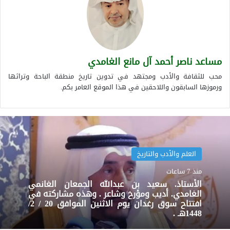
مساعد ناصر أحمد آل مانع الغامدي
محب للثقافة والأدب ومجتهد في تدوين تاريخ منطقة الباحة وتراثها
ورموزها السابقون واللاحقين في هذا الموقع العامر بكم.
العلم والأدب والتاريخ
منذ 7 ساعات
الأستاذ. سعيد بن عبدالله الجمعان الغانمي
الغامدي. أديب ومؤرخ وشاعر . وهذه مشاركته في
افتتاح سوق رغدان يوم الاثنين الموافق 20 / 2/
1448هـ .