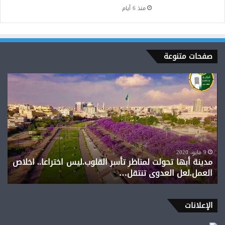
منذ 6 أيام
صفحات متنوعة
مدينة
أبها
تحولت
لمناظر
تأسر
القلوب.ليس
اختراعا..
اخلاص
9 مايو، 2020
مدينة أبها تحولت لمناظر تأسر القلوب.ليس اختراعا.. اخلاص
العمل.لعل
العمل.لعل العدوى تنتقل…
العدوى
تنتقل…
الإعلانات