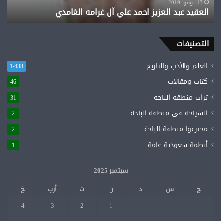
13 يونيو، 2019
العقيد عبد العزيز احمد علي آل غرامه الغامدي
التصنيفات
العلم والأدب والتاريخ
1٬438
كتاب ومقالات
46
تراث منطقة الباحة
31
السياحة في منطقة الباحة
2
مخترعوا منطقة الباحة
2
أنظمة سعودية عامة
1
سبتمبر 2025
ج
س
د
ن
ث
أرب
خ
4
3
2
1