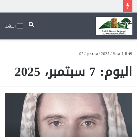
بحث عن
القائمة
الرئيسية
/
2025
/
سبتمبر
/
07
اليوم:
7 سبتمبر، 2025