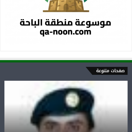
صفحات متنوعة
العقيد
عبد
العزيز
احمد
علي
آل
غرامه
الغامدي