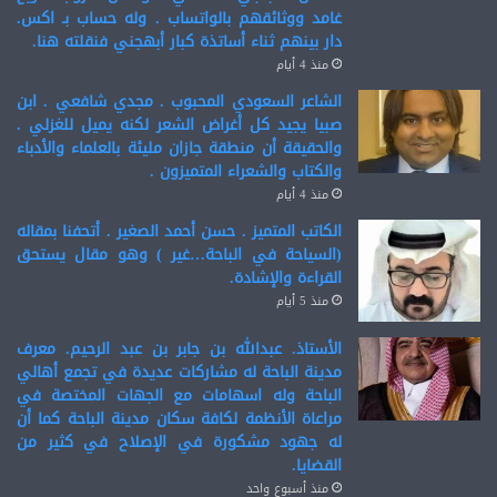
غامد ووثائقهم بالواتساب . وله حساب بـ اكس.
دار بينهم ثناء أساتذة كبار أبهجني فنقلته هنا.
منذ 4 أيام
الشاعر السعودي المحبوب . مجدي شافعي . ابن
صبيا يجيد كل أغراض الشعر لكنه يميل للغزلي .
والحقيقة أن منطقة جازان مليئة بالعلماء والأدباء
والكتاب والشعراء المتميزون .
منذ 4 أيام
الكاتب المتميز . حسن أحمد الصغير . أتحفنا بمقاله
(السياحة في الباحة…غير ) وهو مقال يستحق
القراءة والإشادة.
منذ 5 أيام
الأستاذ. عبدالله بن جابر بن عبد الرحيم. معرف
مدينة الباحة له مشاركات عديدة في تجمع أهالي
الباحة وله اسهامات مع الجهات المختصة في
مراعاة الأنظمة لكافة سكان مدينة الباحة كما أن
له جهود مشكورة في الإصلاح في كثير من
القضايا.
منذ أسبوع واحد