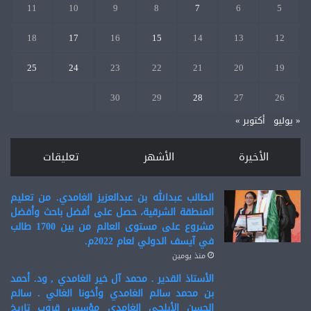
11
10
9
8
7
6
5
18
17
16
15
14
13
12
25
24
23
22
21
20
19
30
29
28
27
26
« يوليو
أكتوبر »
الأخيرة
الأشهر
تعليقات
الطالب عبدالله بن عبدالعزيز الغامدي. من تعليم
المنطقة الشرقية، حصل على أفضل باحث وأفضل
مشروع على مستوى العالم من بين 1700 طالب
في آيسف الدولي لعام 2022م.
منذ يومين
الأستاذ القدير . محمد آل خير الغامدي , ود. أحمد
بن محمد سالم الغامدي وأخونا الغالي . سالم
الحسن الأبلجي الغامدي مؤسس قروب تاريخ