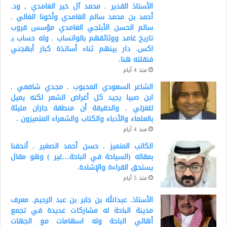
الأستاذ القدير . محمد آل خير الغامدي , ود.
أحمد بن محمد سالم الغامدي وأخونا الغالي .
سالم الحسن الأبلجي الغامدي مؤسس قروب
تاريخ غامد ووثائقهم بالواتساب . وله حساب بـ
اكس. دار بينهم ثناء أساتذة كبار أبهجني
فنقلته هنا.
منذ 4 أيام
الشاعر السعودي المحبوب . مجدي شافعي .
ابن صبيا يجيد كل أغراض الشعر لكنه يميل
للغزلي . والحقيقة أن منطقة جازان مليئة
بالعلماء والأدباء والكتاب والشعراء المتميزون .
منذ 4 أيام
الكاتب المتميز . حسن أحمد الصغير . أتحفنا
بمقاله (السياحة في الباحة…غير ) وهو مقال
يستحق القراءة والإشادة.
منذ 5 أيام
الأستاذ. عبدالله بن جابر بن عبد الرحيم. معرف
مدينة الباحة له مشاركات عديدة في تجمع
أهالي الباحة وله اسهامات مع الجهات