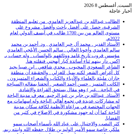
السبت, أغسطس 8 2026
أخبار عاجلة
الطالب عبدالله بن عبدالعزيز الغامدي. من تعليم المنطقة
الشرقية، حصل على أفضل باحث وأفضل مشروع على
مستوى العالم من بين 1700 طالب في آيسف الدولي لعام
2022م.
الأستاذ القدير . محمد آل خير الغامدي , ود. أحمد بن محمد
سالم الغامدي وأخونا الغالي . سالم الحسن الأبلجي الغامدي
مؤسس قروب تاريخ غامد ووثائقهم بالواتساب . وله حساب بـ
اكس. دار بينهم ثناء أساتذة كبار أبهجني فنقلته هنا.
الشاعر السعودي المحبوب . مجدي شافعي . ابن صبيا يجيد
كل أغراض الشعر لكنه يميل للغزلي . والحقيقة أن منطقة
جازان مليئة بالعلماء والأدباء والكتاب والشعراء المتميزون .
الكاتب المتميز . حسن أحمد الصغير . أتحفنا بمقاله (السياحة
في الباحة…غير ) وهو مقال يستحق القراءة والإشادة.
الأستاذ. عبدالله بن جابر بن عبد الرحيم. معرف مدينة الباحة
له مشاركات عديدة في تجمع أهالي الباحة وله اسهامات مع
الجهات المختصة في مراعاة الأنظمة لكافة سكان مدينة
الباحة كما أن له جهود مشكورة في الإصلاح في كثير من
القضايا.
كثر النصب والاحتيال على عباد الله بأسماء أصحاب سمو
ملكي خاصة سمو الأمير الوليد بن طلال حفظه الله وابنته ريم.