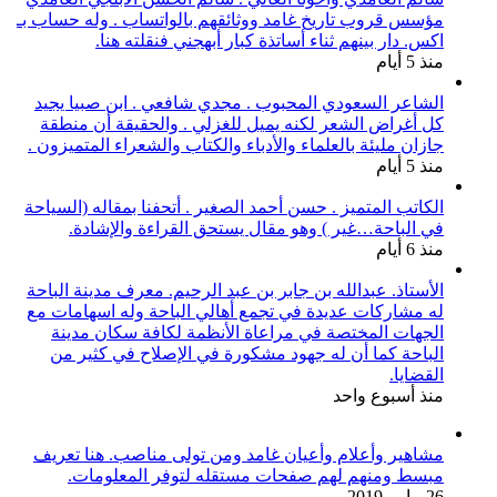
مؤسس قروب تاريخ غامد ووثائقهم بالواتساب . وله حساب بـ
اكس. دار بينهم ثناء أساتذة كبار أبهجني فنقلته هنا.
منذ 5 أيام
الشاعر السعودي المحبوب . مجدي شافعي . ابن صبيا يجيد
كل أغراض الشعر لكنه يميل للغزلي . والحقيقة أن منطقة
جازان مليئة بالعلماء والأدباء والكتاب والشعراء المتميزون .
منذ 5 أيام
الكاتب المتميز . حسن أحمد الصغير . أتحفنا بمقاله (السياحة
في الباحة…غير ) وهو مقال يستحق القراءة والإشادة.
منذ 6 أيام
الأستاذ. عبدالله بن جابر بن عبد الرحيم. معرف مدينة الباحة
له مشاركات عديدة في تجمع أهالي الباحة وله اسهامات مع
الجهات المختصة في مراعاة الأنظمة لكافة سكان مدينة
الباحة كما أن له جهود مشكورة في الإصلاح في كثير من
القضايا.
منذ أسبوع واحد
مشاهير وأعلام وأعيان غامد ومن تولى مناصب. هنا تعريف
مبسط ومنهم لهم صفحات مستقله لتوفر المعلومات.
26 مايو، 2019