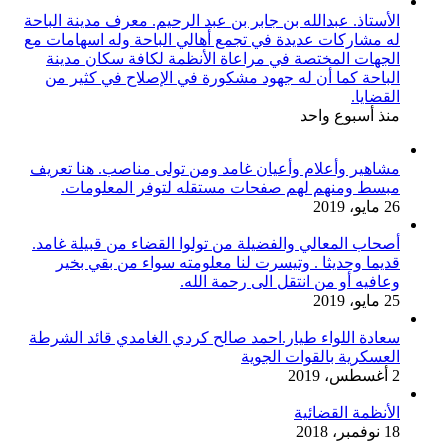
الأستاذ. عبدالله بن جابر بن عبد الرحيم. معرف مدينة الباحة
له مشاركات عديدة في تجمع أهالي الباحة وله اسهامات مع
الجهات المختصة في مراعاة الأنظمة لكافة سكان مدينة
الباحة كما أن له جهود مشكورة في الإصلاح في كثير من
القضايا.
منذ أسبوع واحد
مشاهير وأعلام وأعيان غامد ومن تولى مناصب. هنا تعريف
مبسط ومنهم لهم صفحات مستقله لتوفر المعلومات.
26 مايو، 2019
أصحاب المعالي والفضيلة من تولوا القضاء من قبيلة غامد.
قديما وحديثا . وتيسرت لنا معلومته سواء من بقي بخير
وعافيه أو من انتقل الى رحمة الله.
25 مايو، 2019
سعادة اللواء طيار.احمد صالح كردي الغامدي قائد الشرطة
العسكرية بالقوات الجوية
2 أغسطس، 2019
الأنظمة القضائية
18 نوفمبر، 2018