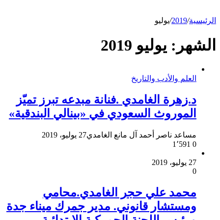
الرئيسية
/
2019
/
يوليو
الشهر:
يوليو 2019
العلم والأدب والتاريخ
د.زهرة الغامدي .فنانة مبدعه تبرز تميّز
الموروث السعودي في «بينالي البندقية»
مساعد ناصر أحمد آل مانع الغامدي
27 يوليو، 2019
1٬591
0
27 يوليو، 2019
0
محمد علي حجر الغامدي.محامي
ومستشار قانوني. مدير جمرك ميناء جدة
ورئيس اللجنة الجمركية الابتدائية