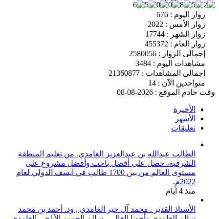
زوار اليوم : 676
زوار الأمس : 2022
زوار الشهر : 17744
زوار العام : 455372
إجمالي الزوار : 2580056
مشاهدات اليوم : 3484
إجمالي المشاهدات : 21360877
متواجدين الآن : 14
وقت خادم الموقع : 2026-08-08
الأخيرة
الأشهر
تعليقات
الطالب عبدالله بن عبدالعزيز الغامدي. من تعليم المنطقة
الشرقية، حصل على أفضل باحث وأفضل مشروع على
مستوى العالم من بين 1700 طالب في آيسف الدولي لعام
2022م.
منذ 4 أيام
الأستاذ القدير . محمد آل خير الغامدي , ود. أحمد بن محمد
سالم الغامدي وأخونا الغالي . سالم الحسن الأبلجي الغامدي