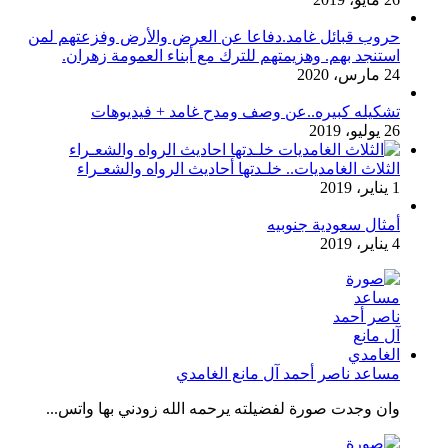
حروب قبائل غامد.دفاعا عن العرض والأرض وفزعتهم لمن
استنجد بهم. وهزيمتهم للترك مع أبناء العمومة زهران.
24 مارس، 2020
تشكيله كبيره..عن وصف ومدح غامد + فيديوهات
26 يوليو، 2019
الثلاث الغامديات.. خلـدتها أحاديث الرواه والشعـراء
1 يناير، 2019
أمثال سعودية جنوبيه
4 يناير، 2019
مساعد ناصر أحمد آل مانع الغامدي
وان وجدت صورة لفضيلته يرحمه الله زودني بها واتس...