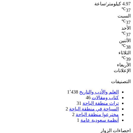
4.97 كيلومتر/ساعة
℃
37
السبت
℃
37
الأحد
℃
37
الأثنين
℃
38
الثلاثاء
℃
39
الأربعاء
الإعلانات
التصنيفات
العلم والأدب والتاريخ
1٬438
كتاب ومقالات
46
تراث منطقة الباحة
31
السياحة في منطقة الباحة
2
مخترعوا منطقة الباحة
2
أنظمة سعودية عامة
1
احصاءات الزوار