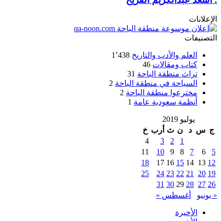
الإعلانات
التصنيفات
العلم والأدب والتاريخ
1٬438
كتاب ومقالات
46
تراث منطقة الباحة
31
السياحة في منطقة الباحة
2
مخترعوا منطقة الباحة
2
أنظمة سعودية عامة
1
يوليو 2019
ج
س
د
ن
ث
أرب
خ
4
3
2
1
11
10
9
8
7
6
5
18
17
16
15
14
13
12
25
24
23
22
21
20
19
31
30
29
28
27
26
« يونيو
أغسطس »
الأخيرة