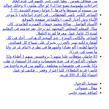
من ضعاف نفوس . وهنا عتب كبير عليهم في عدم اتخاذ
إجراءات ملموسة تضع حدا لـ (( لو جاك مليون )) وجاتك حواله
من سموه أو سموها وآخرها..؟ حولنا رسوم الخدمة. !!! ؟.
الشاعر الكبير ناصر القحطاني . في احدى ابداعاته ( يا موجز
الأنباء وش أخبار اليمن ) وللشاعر صفحة بالموقع.
الأستاذ الفاضل . صالح محمد جمعان العميره الغامدي. كان
مثال للمعلم المخلص المجتهد .ثم ترجل بعد خدمته في التعليم
لمدة 25 عاما. عمل معرفا لقرية البلعلا .
الشاعر والكاتب المبدع . عبد المجيد الزهراني . أجاد في كل
أشعاره لكنه تميز بالحزن . يجبرك على سماع كل قصائده..
وأحبها لقلبه ( ألو بغداد) وأشهرها في نظري ((تنام عرعر وانا
ما نمت في عرر)).
83 حاملي مؤهلات عليا منهم 5 بروفسيور منهم 3 أطباء و32
يحملون الدكتوراه في عدة تخصصات وعدد 14 استشاري طب
و32 طبيب في تخصصات مختلفة . وكلهم من قرية واحدة من
غامد ( قرية البلعلاء). كلنا اعتزاز وفخر .. فكيف لو عمل
إحصاء لكل الـ 300 قرية.
تسجيل الدخول
مقال عشوائي
إضافة عمود جانبي