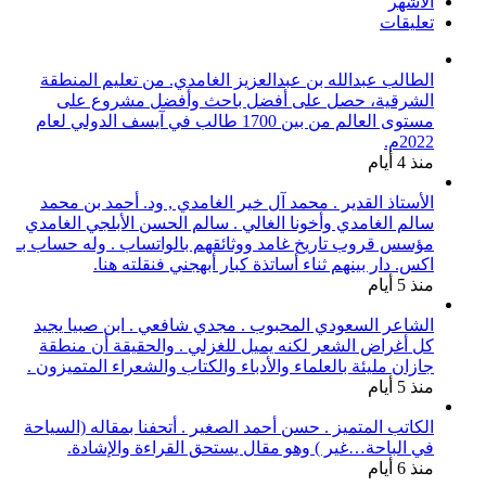
الأشهر
تعليقات
الطالب عبدالله بن عبدالعزيز الغامدي. من تعليم المنطقة
الشرقية، حصل على أفضل باحث وأفضل مشروع على
مستوى العالم من بين 1700 طالب في آيسف الدولي لعام
2022م.
منذ 4 أيام
الأستاذ القدير . محمد آل خير الغامدي , ود. أحمد بن محمد
سالم الغامدي وأخونا الغالي . سالم الحسن الأبلجي الغامدي
مؤسس قروب تاريخ غامد ووثائقهم بالواتساب . وله حساب بـ
اكس. دار بينهم ثناء أساتذة كبار أبهجني فنقلته هنا.
منذ 5 أيام
الشاعر السعودي المحبوب . مجدي شافعي . ابن صبيا يجيد
كل أغراض الشعر لكنه يميل للغزلي . والحقيقة أن منطقة
جازان مليئة بالعلماء والأدباء والكتاب والشعراء المتميزون .
منذ 5 أيام
الكاتب المتميز . حسن أحمد الصغير . أتحفنا بمقاله (السياحة
في الباحة…غير ) وهو مقال يستحق القراءة والإشادة.
منذ 6 أيام