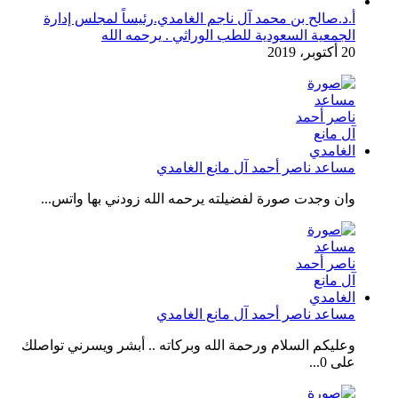
أ.د.صالح بن محمد آل ناجم الغامدي.رئيساً لمجلس إدارة
الجمعية السعودية للطب الوراثي . يرحمه الله
20 أكتوبر، 2019
مساعد ناصر أحمد آل مانع الغامدي
وان وجدت صورة لفضيلته يرحمه الله زودني بها واتس...
مساعد ناصر أحمد آل مانع الغامدي
وعليكم السلام ورحمة الله وبركاته .. أبشر ويسرني تواصلك
على 0...