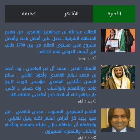
الأخيرة
الأشهر
تعليقات
الطالب عبدالله بن عبدالعزيز الغامدي. من تعليم
المنطقة الشرقية، حصل على أفضل باحث وأفضل
مشروع على مستوى العالم من بين 1700 طالب
في آيسف الدولي لعام 2022م.
منذ يومين
الأستاذ القدير . محمد آل خير الغامدي , ود. أحمد
بن محمد سالم الغامدي وأخونا الغالي . سالم
الحسن الأبلجي الغامدي مؤسس قروب تاريخ
غامد ووثائقهم بالواتساب . وله حساب بـ اكس.
دار بينهم ثناء أساتذة كبار أبهجني فنقلته هنا.
منذ 3 أيام
الشاعر السعودي المحبوب . مجدي شافعي . ابن
صبيا يجيد كل أغراض الشعر لكنه يميل للغزلي .
والحقيقة أن منطقة جازان مليئة بالعلماء والأدباء
والكتاب والشعراء المتميزون .
منذ 3 أيام