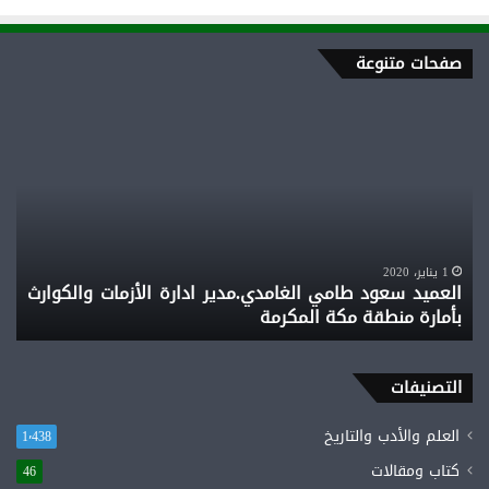
صفحات متنوعة
العميد
الش
سعود
بن
طامي
بخي
الغامدي.مدير
اله
ادارة
الغ
الأزمات
..
والكوارث
الج
بأمارة
الم
1 يناير، 2020
العميد سعود طامي الغامدي.مدير ادارة الأزمات والكوارث
ا
منطقة
في
بأمارة منطقة مكة المكرمة
ف
مكة
الم
المكرمة
الم
التصنيفات
العلم والأدب والتاريخ
1٬438
كتاب ومقالات
46