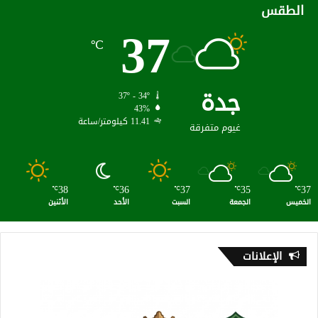
الطقس
37
℃
جدة
37º - 34º
43%
11.41 كيلومتر/ساعة
غيوم متفرقة
38
36
37
35
37
℃
℃
℃
℃
℃
الخميس
الجمعة
السبت
الأحد
الأثنين
الإعلانات