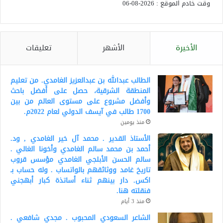
وقت خادم الموقع : 2026-08-06
الأخيرة
الأشهر
تعليقات
الطالب عبدالله بن عبدالعزيز الغامدي. من تعليم
المنطقة الشرقية، حصل على أفضل باحث
وأفضل مشروع على مستوى العالم من بين
1700 طالب في آيسف الدولي لعام 2022م.
منذ يومين
الأستاذ القدير . محمد آل خير الغامدي , ود.
أحمد بن محمد سالم الغامدي وأخونا الغالي .
سالم الحسن الأبلجي الغامدي مؤسس قروب
تاريخ غامد ووثائقهم بالواتساب . وله حساب بـ
اكس. دار بينهم ثناء أساتذة كبار أبهجني
فنقلته هنا.
منذ 3 أيام
الشاعر السعودي المحبوب . مجدي شافعي .