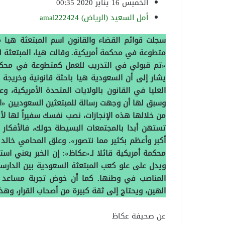
الخميس 16 يناير 2020 00:35
أمل السعيد (الرياض) amal222424
سجلت قوائم القضاء والقانون اسم المبتعثة ه
متطوعة في محكمة أمريكية. وقالت هيا، المبتعثة ل
يشار إلى أن السعودية هيا باحثة قانونية وخريجة
العليا في القانون بالولايات المتحدة الأمريكية،
وسبق لها أن وجهت رسالة للمبتعثين السعوديين «
من خلالها هذه الإنجازات، نصب نفسك سفيراً لها لأ
تستهن أبدا بالمجتمعات البسيطة حولك، فالأفكار 
أكبر وأعظم بكثير مما نتصور». وعلق المحامي خال
محكمة أمريكية قائلا لـ«عكاظ»: إن الخبر يعني اس
ويدل على علو كعب المبتعثة السعودية بين الدارس
المناصب في وطنها. كما أن خوض تجربة مساعد ق
الهين، ويحتاج إلى ثقة كبيرة من أصحاب القرار، وهذ
عن صحيفة عكاظ