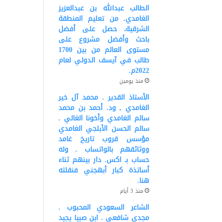
الطالب عبدالله بن عبدالعزيز
الغامدي. من تعليم المنطقة
الشرقية، حصل على أفضل
باحث وأفضل مشروع على
مستوى العالم من بين 1700
طالب في آيسف الدولي لعام
2022م.
منذ يومين
الأستاذ القدير . محمد آل خير
الغامدي , ود. أحمد بن محمد
سالم الغامدي وأخونا الغالي .
سالم الحسن الأبلجي الغامدي
مؤسس قروب تاريخ غامد
ووثائقهم بالواتساب . وله
حساب بـ اكس. دار بينهم ثناء
أساتذة كبار أبهجني فنقلته
هنا.
منذ 3 أيام
الشاعر السعودي المحبوب .
مجدي شافعي . ابن صبيا يجيد