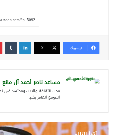
لينكدإن
فيسبوك
‫X
مساعد ناصر أحمد آل مانع 
محب للثقافة والأدب ومجتهد في تدوي
الموقع العامر بكم.
أقرأ التالي