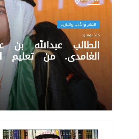
العلم والأدب والتاريخ
منذ يومين
الطالب عبدالله بن عبد
الغامدي. من تعليم ال
الشرقية، حصل على أفض
وأفضل مشروع على م
العالم من
آيسف الدولي لعام 2022م.
د.أحمد
سعيد