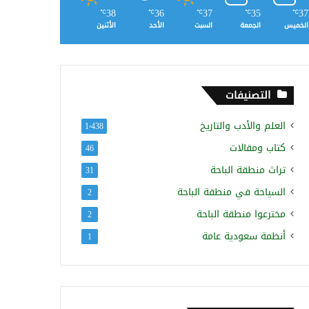
38
36
37
35
37
℃
℃
℃
℃
℃
الخميس
الجمعة
السبت
الأحد
الأثنين
التصنيفات
العلم والأدب والتاريخ
1٬438
كتاب ومقالات
46
تراث منطقة الباحة
31
السياحة في منطقة الباحة
2
مخترعوا منطقة الباحة
2
أنظمة سعودية عامة
1