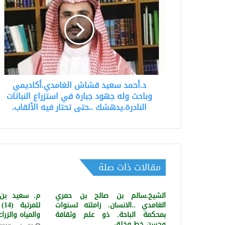
قشاش
الغامدي.أكاديمي
وباحث
وله
جهود
جبارة
في
د.أحمد سعيد قشاش الغامدي.أكاديمي
استزراع
النباتات
وباحث وله جهود جبارة في استزراع النباتات
النادرة.يدهشك
النادرة.يدهشك ..حتى تحتار فيه الألقاب.
..حتى
تحتار
فيه
الألقاب.
مقالات ذات صلة
الشيخ.سالم بن صالح بن حمري
م. سعيد بن ج
الغامدي ..الانسان. زاملته لسنوات
لل
بمحكمة الباحة. ذو علم وثقافة
والمياه والزرا
وحسن خط وخلق.