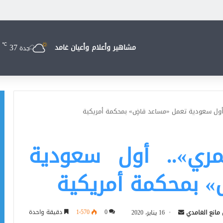
37
℃
مشاهير وأعلام وأعيان غامد
جدة
أول سعودية تعمل «مساعد قاضٍ» بمحكمة أمريكية
ري».. أول سعودية
» بمحكمة أمريكية
أرسل
0
1٬570
دقيقة واحدة
 مانع الغامدي
16 يناير، 2020