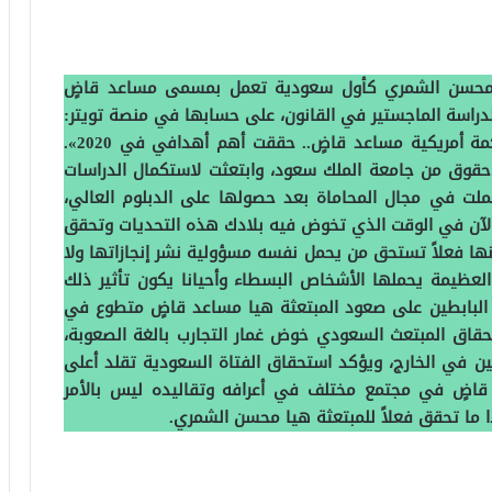
يا محسن الشمري كأول سعودية تعمل بمسمى مساعد قاضٍ
دراسة الماجستير في القانون، على حسابها في منصة تويتر:
«تم قبولي في التدريب للعمل كمتطوعة في محكمة أمريكية مساعد قاضٍ.. حققت أهم أهدافي في 2020».
 حقوق من جامعة الملك سعود، وابتعثت لاستكمال الدراسات
 وعملت في مجال المحاماة بعد حصولها على الدبلوم العالي،
الآن في الوقت الذي تخوض فيه بلادك هذه التحديات وتحقق
نها فعلاً تستحق من يحمل نفسه مسؤولية نشر إنجازاتها ولا
العظيمة يحملها الأشخاص البسطاء وأحيانا يكون تأثير ذلك
د البابطين على صعود المبتعثة هيا مساعد قاضٍ متطوع في
تحقاق المبتعث السعودي خوض غمار التجارب بالغة الصعوبة،
ين في الخارج، ويؤكد استحقاق الفتاة السعودية تقلد أعلى
اضٍ في مجتمع مختلف في أعرافه وتقاليده ليس بالأمر
ا ما تحقق فعلاً للمبتعثة هيا محسن الشمري.