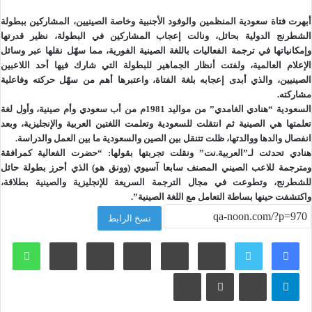
أبهرت فتاة سعودية المنظمين والوفود الأجنبية وخاصة الصينيين، المشاركين ببطولة
الشطرنج الدولية بحائل، ونالت إعجاب المشاركين في البطولة، نظير قدرتها
وإمكانياتها في ترجمة الفعاليات باللغة الصينية الفورية، مما سهّل نقلها عبر وسائل
الإعلام العالمية، ولفتت أنظار الجماهير للبطولة التي شارك فيها أحد اللاعبين
الصينيين، والذي أبدى إعجابه بلغة الفتاة، واعتبرها أهم من سهّل حركته وفاعلية
مشاركته.
السعودية “هنادي الغامدي” من مواليد 1981م من أب سعودي وأم صينية، وأول لغة
تعلمتها هي الصينية ثم انتقلت للسعودية وتعلمت اللغتين العربية والإنجليزية، وبعد
انفصال والدها ووالدتها، ظلت تتنقل بين الصين والسعودية ما بين العمل والدراسة.
هنادي تحدثت لـ”العربية.نت” ونقلت تجربتها بقولها: “حضرت الفعالية كمرافقة
ومترجمة للاعب الصيني المصنف سابعا آسيوي (وونق هو) الذي أحرز بطولة حائل
للشطرنج، وتطوعت في مجال الترجمة السريعة للإنجليزية والصينية بطلاقة،
واكتشفت حينها بساطة التعامل مع اللغة الصينية”.
نسخ الرابط
لينكدإن
بينتيريست
وات
تيلقرام
ڤايبر
مشاركة عبر البريد
طباعة