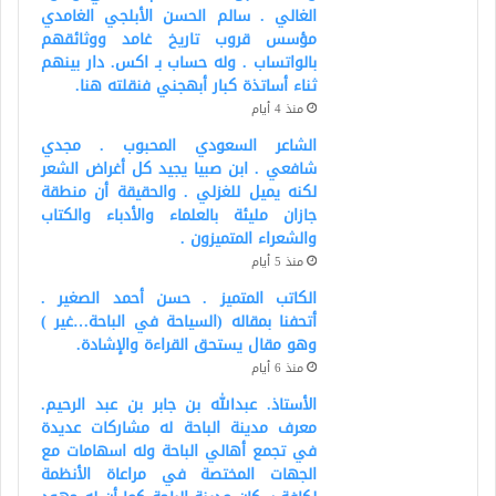
الغالي . سالم الحسن الأبلجي الغامدي
مؤسس قروب تاريخ غامد ووثائقهم
بالواتساب . وله حساب بـ اكس. دار بينهم
ثناء أساتذة كبار أبهجني فنقلته هنا.
منذ 4 أيام
الشاعر السعودي المحبوب . مجدي
شافعي . ابن صبيا يجيد كل أغراض الشعر
لكنه يميل للغزلي . والحقيقة أن منطقة
جازان مليئة بالعلماء والأدباء والكتاب
والشعراء المتميزون .
منذ 5 أيام
الكاتب المتميز . حسن أحمد الصغير .
أتحفنا بمقاله (السياحة في الباحة…غير )
وهو مقال يستحق القراءة والإشادة.
منذ 6 أيام
الأستاذ. عبدالله بن جابر بن عبد الرحيم.
معرف مدينة الباحة له مشاركات عديدة
في تجمع أهالي الباحة وله اسهامات مع
الجهات المختصة في مراعاة الأنظمة