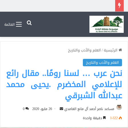
بحث عن
القائمة
الرئيسية
/
العلم والأدب والتاريخ
العلم والأدب والتاريخ
نحن عرب … لسنا رومًا.. مقال رائع
للإعلامي المخضرم .يحيى محمد
عبدالله الشبرقي
أرسل
مساعد ناصر أحمد آل مانع الغامدي
26 مايو، 2020
0
بريدا
1٬322
دقيقة واحدة
إلكترونيا