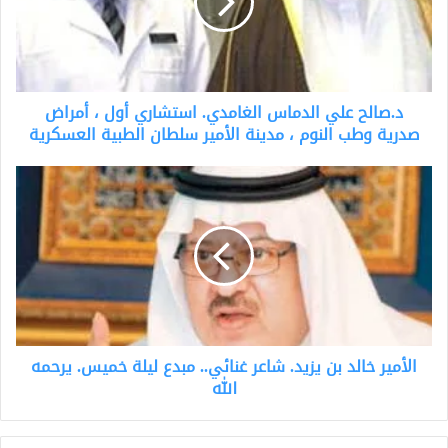
استشاري
أول
،
أمراض
صدرية
د.صالح علي الدماس الغامدي. استشاري أول ، أمراض
وطب
النوم
صدرية وطب النوم ، مدينة الأمير سلطان الطبية العسكرية
،
مدينة
الأمير
الأمير
خالد
سلطان
بن
الطبية
يزيد.
العسكرية
شاعر
غنائي..
مبدع
ليلة
خميس.
الأمير خالد بن يزيد. شاعر غنائي.. مبدع ليلة خميس. يرحمه
يرحمه
الله
الله