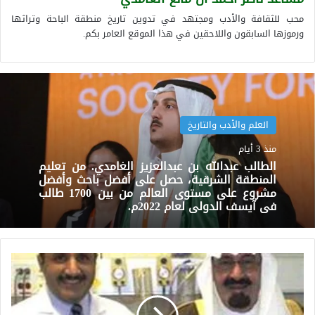
محب للثقافة والأدب ومجتهد في تدوين تاريخ منطقة الباحة وتراثها
ورموزها السابقون واللاحقين في هذا الموقع العامر بكم.
العلم والأدب والتاريخ
منذ 3 أيام
الطالب عبدالله بن عبدالعزيز الغامدي. من تعليم
المنطقة الشرقية، حصل على أفضل باحث وأفضل
مشروع على مستوى العالم من بين 1700 طالب
في آيسف الدولي لعام 2022م.
د.صالح
علي
الدماس
الغامدي.