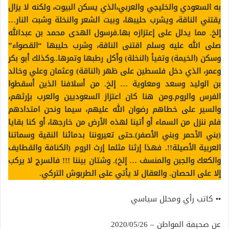
به السعودي والخليجي والعربي،الذي يسكن البيوت، ولكنه لا يزال
يقتني الناقة، ويشرب حليبها، وبيت الشعر والنخلة وشبت النار…
إلخ. مما يدلل على إعتزازه بها.فرسول الهدى محمد بن عبدالله
صلى الله عليه وسلم اقتنى الناقة، وشرب حليبها “القصواء”
وسكن (الخيمة) وتفيأ (النخلة) وأكل رطبها وتمرها..وكذلك أبو بكر
وعمر، الذي دخل فلسطين على ظهر (الناقة) وعثمان وعلي وخالد
بن الوليد وسعد ومعاوية … إلخ. من أسلافنا الذين أسقطوا
الفرس والروم.ومن هنا كان اعتزاز السعوديين والعرب بإرثهم،
والسير على خطاهم رضوان الله عليهم، سيما ونحن امتدادهم
فلم ننزل من السماء أو أتينا لهذه الأرض من خارجها، أو كنا بقايا
(بني الأحمر وبني الأصفر).حتى تعيروننا بدمائنا النقية وسماتنا
العربية الأصيلة!!. فهذا إرثنا مثلما إرث الروم (الكنافة والقطايف
والكعك والجبن والمنسف … إلخ). وشتان بيننا !!! فالسرج لا يركب
إلا على الحصان. والعقال لا يأتي على الطربوش التركي.
•• كاتب رأي ومحلل سياسي
عن صحيفة المواطن – 2020/05/26