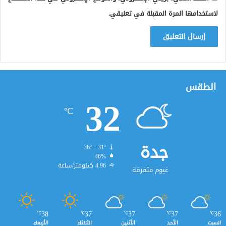
لاستخدامها المرة المقبلة في تعليقي.
الطقس
32
℃
جدة
36º - 31º
46%
4.96 كيلومتر/ساعة
غيوم متفرقة
38
37
37
37
36
℃
℃
℃
℃
℃
السبت
الأحد
الأثنين
الثلاثاء
الأربعاء