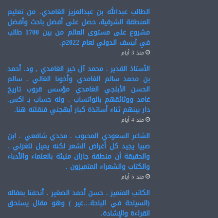
الطالب عبدالله بن عبدالعزيز الغامدي. من تعليم
المنطقة الشرقية، حصل على أفضل باحث وأفضل
مشروع على مستوى العالم من بين 1700 طالب
في آيسف الدولي لعام 2022م.
منذ 3 أيام
الأستاذ القدير . محمد آل خير الغامدي , ود. أحمد
بن محمد سالم الغامدي وأخونا الغالي . سالم
الحسن الأبلجي الغامدي مؤسس قروب تاريخ
غامد ووثائقهم بالواتساب . وله حساب بـ اكس.
دار بينهم ثناء أساتذة كبار أبهجني فنقلته هنا.
منذ 4 أيام
الشاعر السعودي المحبوب . مجدي شافعي . ابن
صبيا يجيد كل أغراض الشعر لكنه يميل للغزلي .
والحقيقة أن منطقة جازان مليئة بالعلماء والأدباء
والكتاب والشعراء المتميزون .
منذ 5 أيام
الكاتب المتميز . حسن أحمد الصغير . أتحفنا بمقاله
(السياحة في الباحة…غير ) وهو مقال يستحق
القراءة والإشادة.