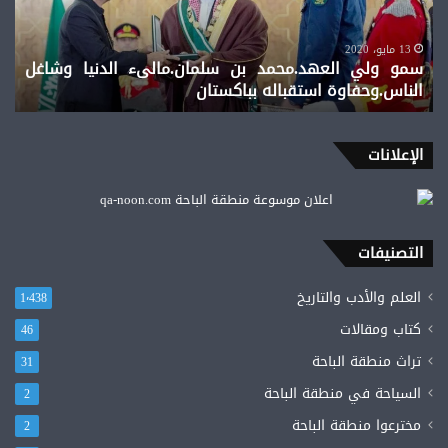
الدنيا
وشاغل
الناس.وحفاوة
13 مايو، 2020
سمو ولي العهد.محمد بن سلمان.مالىء الدنيا وشاغل
استقباله
الناس.وحفاوة استقباله بباكستان
بباكستان
الإعلانات
التصنيفات
العلم والأدب والتاريخ
1٬438
كتاب ومقالات
46
تراث منطقة الباحة
31
السياحة في منطقة الباحة
2
مخترعوا منطقة الباحة
2