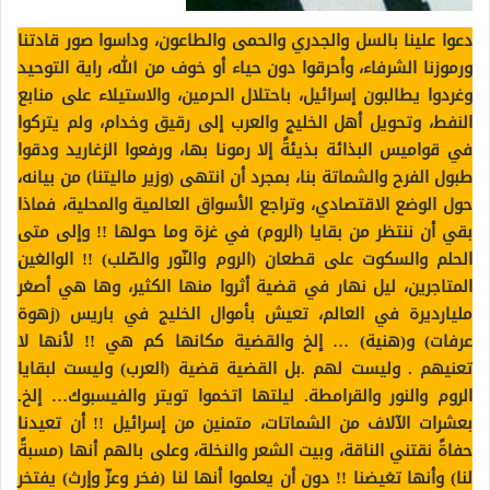
دعوا علينا بالسل والجدري والحمى والطاعون، وداسوا صور قادتنا
ورموزنا الشرفاء، وأحرقوا دون حياء أو خوف من الله، راية التوحيد
وغردوا يطالبون إسرائيل، باحتلال الحرمين، والاستيلاء على منابع
النفط، وتحويل أهل الخليج والعرب إلى رقيق وخدام، ولم يتركوا
في قواميس البذائة بذيئةً إلا رمونا بها، ورفعوا الزغاريد ودقوا
طبول الفرح والشماتة بنا، بمجرد أن انتهى (وزير ماليتنا) من بيانه،
حول الوضع الاقتصادي، وتراجع الأسواق العالمية والمحلية، فماذا
بقي أن ننتظر من بقايا (الروم) في غزة وما حولها !! وإلى متى
الحلم والسكوت على قطعان (الروم والنّور والصّلب) !! الوالغين
المتاجرين، ليل نهار في قضية أثروا منها الكثير، وها هي أصغر
مليارديرة في العالم، تعيش بأموال الخليج في باريس (زهوة
عرفات) و(هنية) … إلخ والقضية مكانها كم هي !! لأنها لا
تعنيهم . وليست لهم .بل القضية قضية (العرب) وليست لبقايا
الروم والنور والقرامطة. ليلتها اتخموا تويتر والفيسبوك… إلخ.
بعشرات الآلاف من الشماتات، متمنين من إسرائيل !! أن تعيدنا
حفاةً نقتني الناقة، وبيت الشعر والنخلة، وعلى بالهم أنها (مسبةً
لنا) وأنها تغيضنا !! دون أن يعلموا أنها لنا (فخر وعزّ وإرث) يفتخر