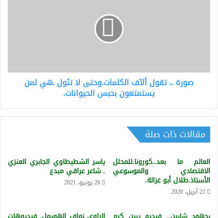
تقول
ألآف
الكلمات.وحتى
لا
تئول
.هي
لمن
صورة .. تقول ألآف الكلمات.وحتى لا تئول .هي لمن
يستمتعون
بحبس
يستمتعون بحبس الحيوانات.
الحيوانات.
مقالات ذات صلة
العالم ما بعد..كورونا.للمحلل
ياسر الشطيطاوي الجابري العنزي
الاقتصادي والموسوعي
. شاعر عراقي مبدع
الأستاذ.طلال أبو غزالة.
26 يونيو، 2021
21 أبريل، 2020
بجهود شابين.. فيديو يبين كرم
الراوي نواف الهويمل. فيديوهات