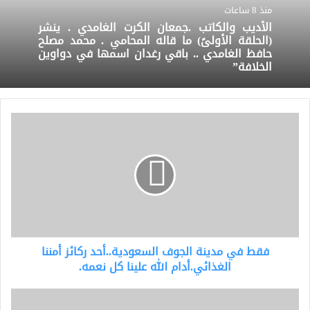
منذ 8 ساعات
الأديب والكاتب .جمعان الكرت الغامدي . ينشر
(الحلقة الأولىً) ما قاله المحامي . محمد مصلح
حافظ الغامدي .. باقي رغدان اسمها في دواوين
الخلافة”
فقط
في
مدينة
الجوف
السعودية..أحد
ركائز
أمننا
الغذائي.أدام
الله
فقط في مدينة الجوف السعودية..أحد ركائز أمننا
علينا
كل
الغذائي.أدام الله علينا كل نعمه.
نعمه.
صورة
..