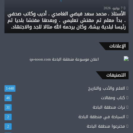
الغامدي
.
7 يوليو، 2026
الأستاذ . محمد سعد فيضي الغامدي . أديب وكاتب صحفي
أديب
. بدأ معلم ثم مفتش تعليمي . وبعدها مفتشا بلديا ثم
وكاتب
رئيسا لبلدية بيشة. وكان يرحمه الله مثالا للجد والاجتهاد.
صحفي
.
بدأ
معلم
الإعلانات
ثم
مفتش
تعليمي
.
التصنيفات
وبعدها
مفتشا
العلم والأدب والتاريخ
1٬440
بلديا
ثم
كتاب ومقالات
46
رئيسا
تراث منطقة الباحة
لبلدية
31
بيشة.
السياحة في منطقة الباحة
2
وكان
مخترعوا منطقة الباحة
يرحمه
2
الله