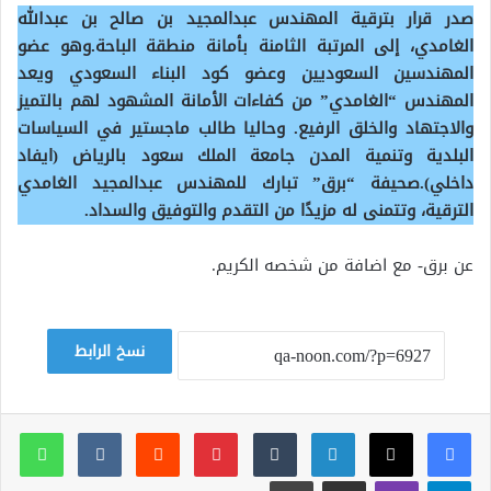
صدر قرار بترقية المهندس عبدالمجيد بن صالح بن عبدالله
الغامدي، إلى المرتبة الثامنة بأمانة منطقة الباحة.وهو عضو
المهندسين السعوديين وعضو كود البناء السعودي ويعد
المهندس “الغامدي” من كفاءات الأمانة المشهود لهم بالتميز
والاجتهاد والخلق الرفيع.
وحاليا طالب ماجستير في السياسات
البلدية وتنمية المدن جامعة الملك سعود بالرياض (ايفاد
داخلي).
صحيفة “برق” تبارك للمهندس عبدالمجيد الغامدي
الترقية، وتتمنى له مزيدًا من التقدم والتوفيق والسداد.
عن برق- مع اضافة من شخصه الكريم.
نسخ الرابط
لينكدإن
بينتيريست
وات
تيلقرام
ڤايبر
مشاركة عبر البريد
طباعة