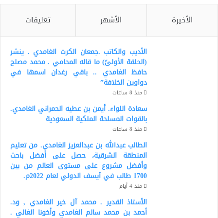
الأخيرة
الأشهر
تعليقات
الأديب والكاتب .جمعان الكرت الغامدي . ينشر
(الحلقة الأولىً) ما قاله المحامي . محمد مصلح
حافظ الغامدي .. باقي رغدان اسمها في
دواوين الخلافة”
منذ 8 ساعات
سعادة اللواء. أيمن بن عطيه الحمراني الغامدي.
بالقوات المسلحة الملكية السعودية
منذ 8 ساعات
الطالب عبدالله بن عبدالعزيز الغامدي. من تعليم
المنطقة الشرقية، حصل على أفضل باحث
وأفضل مشروع على مستوى العالم من بين
1700 طالب في آيسف الدولي لعام 2022م.
منذ 4 أيام
الأستاذ القدير . محمد آل خير الغامدي , ود.
أحمد بن محمد سالم الغامدي وأخونا الغالي .