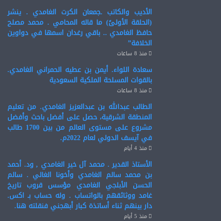
الأديب والكاتب .جمعان الكرت الغامدي . ينشر
(الحلقة الأولىً) ما قاله المحامي . محمد مصلح
حافظ الغامدي .. باقي رغدان اسمها في دواوين
الخلافة”
منذ 8 ساعات
سعادة اللواء. أيمن بن عطيه الحمراني الغامدي.
بالقوات المسلحة الملكية السعودية
منذ 8 ساعات
الطالب عبدالله بن عبدالعزيز الغامدي. من تعليم
المنطقة الشرقية، حصل على أفضل باحث وأفضل
مشروع على مستوى العالم من بين 1700 طالب
في آيسف الدولي لعام 2022م.
منذ 4 أيام
الأستاذ القدير . محمد آل خير الغامدي , ود. أحمد
بن محمد سالم الغامدي وأخونا الغالي . سالم
الحسن الأبلجي الغامدي مؤسس قروب تاريخ
غامد ووثائقهم بالواتساب . وله حساب بـ اكس.
دار بينهم ثناء أساتذة كبار أبهجني فنقلته هنا.
منذ 5 أيام