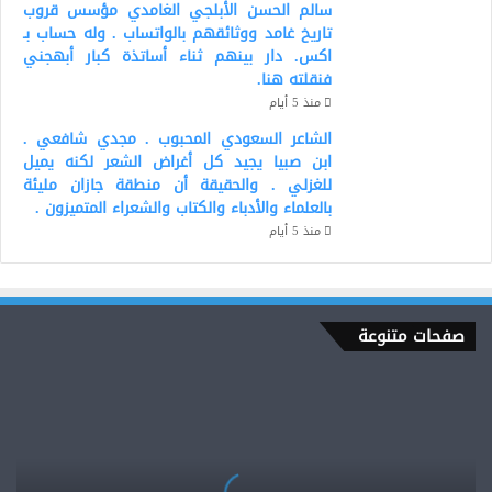
سالم الحسن الأبلجي الغامدي مؤسس قروب
تاريخ غامد ووثائقهم بالواتساب . وله حساب بـ
اكس. دار بينهم ثناء أساتذة كبار أبهجني
فنقلته هنا.
منذ 5 أيام
الشاعر السعودي المحبوب . مجدي شافعي .
ابن صبيا يجيد كل أغراض الشعر لكنه يميل
للغزلي . والحقيقة أن منطقة جازان مليئة
بالعلماء والأدباء والكتاب والشعراء المتميزون .
منذ 5 أيام
صفحات متنوعة
الأستاذ
.
محمد
سعد
فيضي