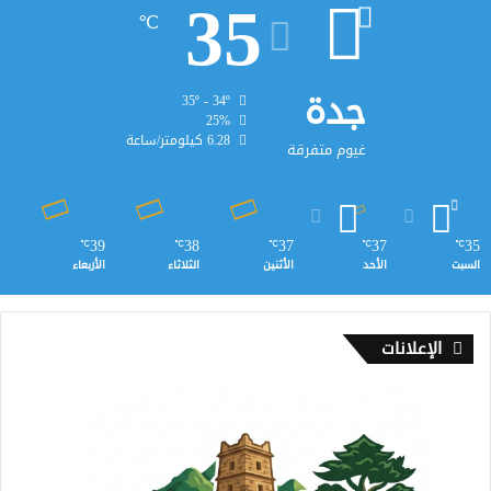
35
℃
جدة
35º - 34º
25%
6.28 كيلومتر/ساعة
غيوم متفرقة
39
38
37
37
35
℃
℃
℃
℃
℃
السبت
الأحد
الأثنين
الثلاثاء
الأربعاء
الإعلانات