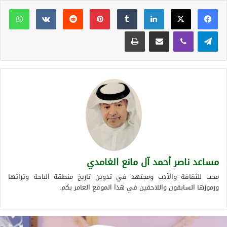
لينكدإن
بينتيريست
وات
تيلقرام
ڤايبر
مشاركة عبر البريد
طباعة
مساعد ناصر أحمد آل مانع الغامدي
محب للثقافة والأدب ومجتهد في تدوين تاريخ منطقة الباحة وتراثها
ورموزها السابقون واللاحقين في هذا الموقع العامر بكم.