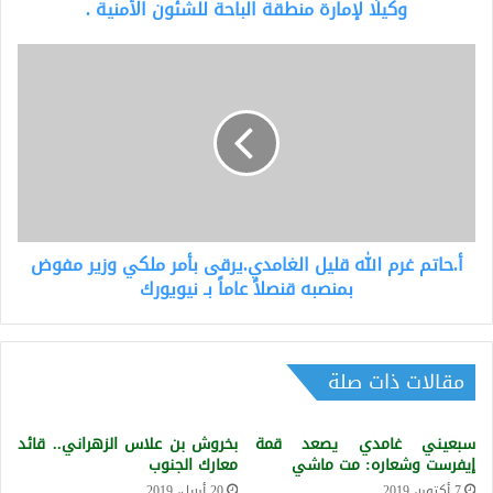
منطقة
وكيلًا لإمارة منطقة الباحة للشئون الأمنية .
الباحة
للشئون
أ.حاتم
الأمنية
غرم
.
الله
قليل
الغامدي.يرقى
بأمر
ملكي
وزير
مفوض
أ.حاتم غرم الله قليل الغامدي.يرقى بأمر ملكي وزير مفوض
بمنصبه
قنصلاً
بمنصبه قنصلاً عاماً بـ نيويورك
عاماً
بـ
نيويورك
مقالات ذات صلة
سبعيني غامدي يصعد قمة
بخروش بن علاس الزهراني.. قائد
إيفرست وشعاره: مت ماشي
معارك الجنوب
7 أكتوبر، 2019
20 أبريل، 2019