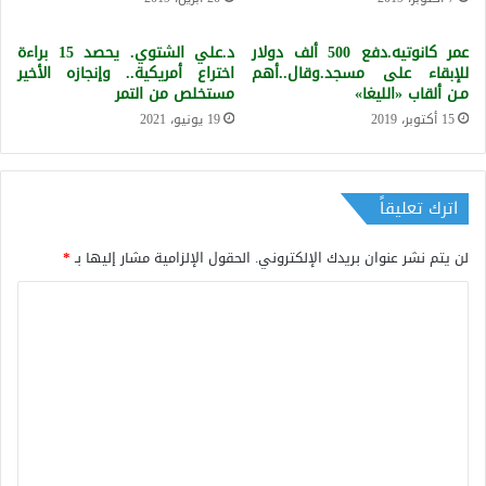
عمر كانوتيه.دفع 500 ألف دولار
د.علي الشتوي. يحصد 15 براءة
للإبقاء على مسجد.وقال..أهم
اختراع أمريكية.. وإنجازه الأخير
مـن ألقاب «الليغا»
مستخلص من التمر
15 أكتوبر، 2019
19 يونيو، 2021
اترك تعليقاً
لن يتم نشر عنوان بريدك الإلكتروني.
الحقول الإلزامية مشار إليها بـ
*
ا
ل
ت
ع
ل
ي