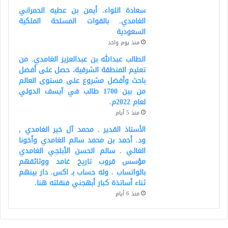
سعادة اللواء. أيمن بن عطيه الحمراني
الغامدي. بالقوات المسلحة الملكية
السعودية
منذ يوم واحد
الطالب عبدالله بن عبدالعزيز الغامدي. من
تعليم المنطقة الشرقية، حصل على أفضل
باحث وأفضل مشروع على مستوى العالم
من بين 1700 طالب في آيسف الدولي
لعام 2022م.
منذ 5 أيام
الأستاذ القدير . محمد آل خير الغامدي ,
ود. أحمد بن محمد سالم الغامدي وأخونا
الغالي . سالم الحسن الأبلجي الغامدي
مؤسس قروب تاريخ غامد ووثائقهم
بالواتساب . وله حساب بـ اكس. دار بينهم
ثناء أساتذة كبار أبهجني فنقلته هنا.
منذ 6 أيام