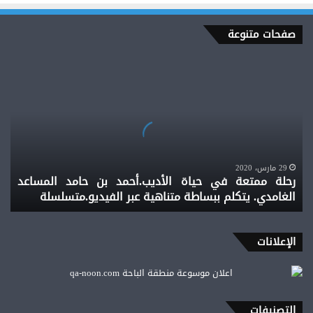
صفحات متنوعة
رحلة
ممتعة
في
حياة
الأديب.أحمد
بن
حامد
المساعد
29 مارس، 2020
رحلة ممتعة في حياة الأديب.أحمد بن حامد المساعد
الغامدي.
الغامدي. يتكلم ببساطة متناهية عبر الفيديو.متسلسلة
يتكلم
ببساطة
متناهية
عبر
الإعلانات
الفيديو.متسلسلة
التصنيفات