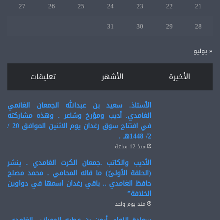
27
26
25
24
23
22
21
31
30
29
28
« يوليو
الأخيرة
الأشهر
تعليقات
الأستاذ. سعيد بن عبدالله الجمعان الغانمي
الغامدي. أديب ومؤرخ وشاعر . وهذه مشاركته
في افتتاح سوق رغدان يوم الاثنين الموافق 20 /
2/ 1448هـ .
منذ 12 ساعة
الأديب والكاتب .جمعان الكرت الغامدي . ينشر
(الحلقة الأولىً) ما قاله المحامي . محمد مصلح
حافظ الغامدي .. باقي رغدان اسمها في دواوين
الخلافة”
منذ يوم واحد