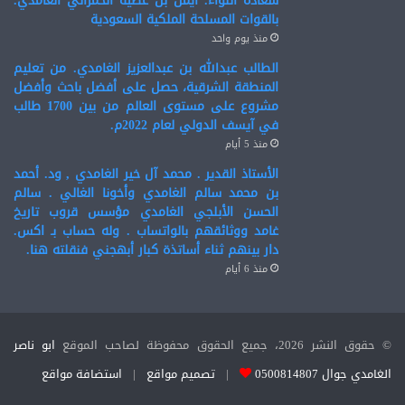
سعادة اللواء. أيمن بن عطيه الحمراني الغامدي.
بالقوات المسلحة الملكية السعودية
منذ يوم واحد
الطالب عبدالله بن عبدالعزيز الغامدي. من تعليم
المنطقة الشرقية، حصل على أفضل باحث وأفضل
مشروع على مستوى العالم من بين 1700 طالب
في آيسف الدولي لعام 2022م.
منذ 5 أيام
الأستاذ القدير . محمد آل خير الغامدي , ود. أحمد
بن محمد سالم الغامدي وأخونا الغالي . سالم
الحسن الأبلجي الغامدي مؤسس قروب تاريخ
غامد ووثائقهم بالواتساب . وله حساب بـ اكس.
دار بينهم ثناء أساتذة كبار أبهجني فنقلته هنا.
منذ 6 أيام
© حقوق النشر 2026، جميع الحقوق محفوظة لصاحب الموقع
ابو ناصر
الغامدي جوال 0500814807
|
تصميم مواقع
|
استضافة مواقع