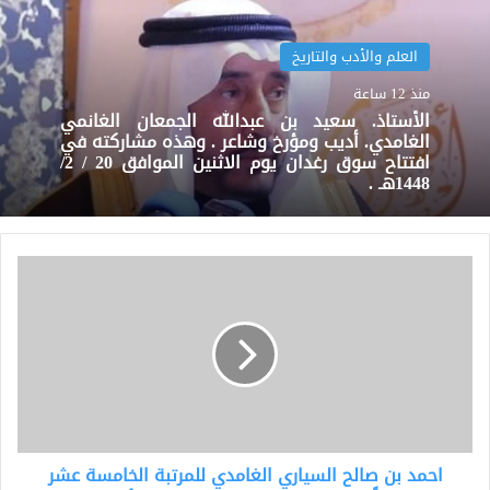
العلم والأدب والتاريخ
منذ 12 ساعة
الأستاذ. سعيد بن عبدالله الجمعان الغانمي
الغامدي. أديب ومؤرخ وشاعر . وهذه مشاركته في
افتتاح سوق رغدان يوم الاثنين الموافق 20 / 2/
1448هـ .
احمد
بن
صالح
السياري
الغامدي
للمرتبة
الخامسة
عشر
وكيلًا
احمد بن صالح السياري الغامدي للمرتبة الخامسة عشر
لإمارة