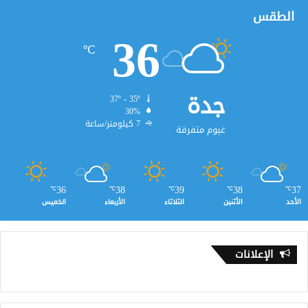
الطقس
36
℃
جدة
37º - 35º
30%
7 كيلومتر/ساعة
غيوم متفرقة
36
38
39
38
37
℃
℃
℃
℃
℃
الأحد
الأثنين
الثلاثاء
الأربعاء
الخميس
الإعلانات