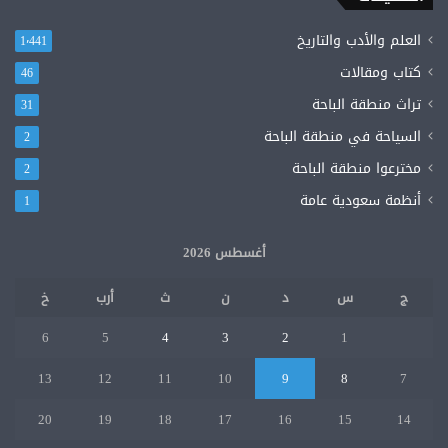
العلم والأدب والتاريخ
1٬441
كتاب ومقالات
46
تراث منطقة الباحة
31
السياحة في منطقة الباحة
2
مخترعوا منطقة الباحة
2
أنظمة سعودية عامة
1
أغسطس 2026
ج
س
د
ن
ث
أرب
خ
6
5
4
3
2
1
13
12
11
10
9
8
7
20
19
18
17
16
15
14