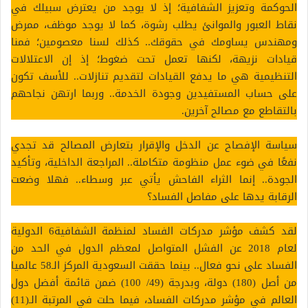
الحوكمة وتعزيز الشفافية؛ إذ لا يوجد من يعترض سبيلك في
نقاط العبور والموانئ يطلب رشوة، كما لا يوجد موظف، ممرض
ومهندس يساومك في حقوقك.. كذلك لسنا معصومين؛ فمنا
قيادات نزيهة، لكنها تعمل تحت ضغوط؛ إذ إن الاعتلالات
التنظيمية هي ما يدفع القيادات لتقديم تنازلات.. للأسف تكون
على حساب المستفيدين وجودة الخدمة.. وربما ارتهن نجاحهم
بالتقاطع مع مصالح آخرين.
سياسة الإفصاح عن الدخل والإقرار بتعارض المصالح قد تجدي
نفعًا في ضوء عمل منظومة متكاملة.. المراجعة الداخلية، وتأكيد
الجودة.. إنما الثراء الفاحش يأتي عبر وسطاء.. فهلا وضعت
الرقابة يدها على مفاصل الفساد؟
لقد كشف مؤشر مدركات الفساد لمنظمة الشفافية6 الدولية
لعام 2018 عن الفشل المتواصل لمعظم الدول في الحد من
الفساد على نحو فعال.. بينما حققت السعودية المركز الـ58 عالميا
من أصل (180) دولة، وبدرجة (49/ 100) ضمن قائمة أفضل دول
العالم في مؤشر مدركات الفساد، فيما حلت في المرتبة الـ(11)