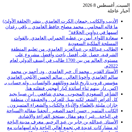
السبت, أغسطس 8 2026
أخبار عاجلة
الأديب والكاتب .جمعان الكرت الغامدي . ينشر (الحلقة الأولىً)
ما قاله المحامي . محمد مصلح حافظ الغامدي .. باقي رغدان
اسمها في دواوين الخلافة”
سعادة اللواء. أيمن بن عطيه الحمراني الغامدي. بالقوات
المسلحة الملكية السعودية
الطالب عبدالله بن عبدالعزيز الغامدي. من تعليم المنطقة
الشرقية، حصل على أفضل باحث وأفضل مشروع على
مستوى العالم من بين 1700 طالب في آيسف الدولي لعام
2022م.
الأستاذ القدير . محمد آل خير الغامدي , ود. أحمد بن محمد
سالم الغامدي وأخونا الغالي . سالم الحسن الأبلجي الغامدي
مؤسس قروب تاريخ غامد ووثائقهم بالواتساب . وله حساب بـ
اكس. دار بينهم ثناء أساتذة كبار أبهجني فنقلته هنا.
الشاعر السعودي المحبوب . مجدي شافعي . ابن صبيا يجيد
كل أغراض الشعر لكنه يميل للغزلي . والحقيقة أن منطقة
جازان مليئة بالعلماء والأدباء والكتاب والشعراء المتميزون .
الكاتب المتميز . حسن أحمد الصغير . أتحفنا بمقاله (السياحة
في الباحة…غير ) وهو مقال يستحق القراءة والإشادة.
الأستاذ. عبدالله بن جابر بن عبد الرحيم. معرف مدينة الباحة
له مشاركات عديدة في تجمع أهالي الباحة وله اسهامات مع