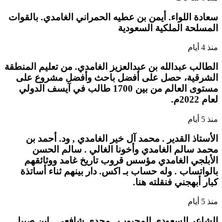
سعادة اللواء. أيمن بن عطيه الحمراني الغامدي. بالقوات
المسلحة الملكية السعودية
منذ 4 أيام
الطالب عبدالله بن عبدالعزيز الغامدي. من تعليم المنطقة
الشرقية، حصل على أفضل باحث وأفضل مشروع على
مستوى العالم من بين 1700 طالب في آيسف الدولي
لعام 2022م.
منذ 5 أيام
الأستاذ القدير . محمد آل خير الغامدي , ود. أحمد بن
محمد سالم الغامدي وأخونا الغالي . سالم الحسن
الأبلجي الغامدي مؤسس قروب تاريخ غامد ووثائقهم
بالواتساب . وله حساب بـ اكس. دار بينهم ثناء أساتذة
كبار أبهجني فنقلته هنا.
منذ 5 أيام
الشاعر السعودي المحبوب . مجدي شافعي . ابن صبيا