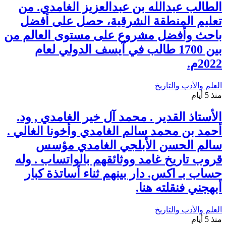
الطالب عبدالله بن عبدالعزيز الغامدي. من
تعليم المنطقة الشرقية، حصل على أفضل
باحث وأفضل مشروع على مستوى العالم من
بين 1700 طالب في آيسف الدولي لعام
2022م.
العلم والأدب والتاريخ
منذ 5 أيام
الأستاذ القدير . محمد آل خير الغامدي , ود.
أحمد بن محمد سالم الغامدي وأخونا الغالي .
سالم الحسن الأبلجي الغامدي مؤسس
قروب تاريخ غامد ووثائقهم بالواتساب . وله
حساب بـ اكس. دار بينهم ثناء أساتذة كبار
أبهجني فنقلته هنا.
العلم والأدب والتاريخ
منذ 5 أيام