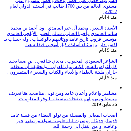
الشرقية، حصل على أفضل باحث وأفضل مشروع على
مستوى العالم من بين 1700 طالب في آيسف الدولي لعام
2022م.
منذ 4 أيام
الأستاذ القدير . محمد آل خير الغامدي , ود. أحمد بن محمد
سالم الغامدي وأخونا الغالي . سالم الحسن الأبلجي الغامدي
مؤسس قروب تاريخ غامد ووثائقهم بالواتساب . وله حساب بـ
اكس. دار بينهم ثناء أساتذة كبار أبهجني فنقلته هنا.
منذ 5 أيام
الشاعر السعودي المحبوب . مجدي شافعي . ابن صبيا يجيد
كل أغراض الشعر لكنه يميل للغزلي . والحقيقة أن منطقة
جازان مليئة بالعلماء والأدباء والكتاب والشعراء المتميزون .
منذ 5 أيام
مشاهير وأعلام وأعيان غامد ومن تولى مناصب. هنا تعريف
مبسط ومنهم لهم صفحات مستقله لتوفر المعلومات.
26 مايو، 2019
أصحاب المعالي والفضيلة من تولوا القضاء من قبيلة غامد.
قديما وحديثا . وتيسرت لنا معلومته سواء من بقي بخير
وعافيه أو من انتقل الى رحمة الله.