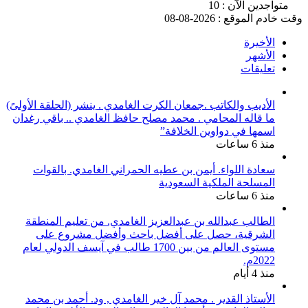
متواجدين الآن : 10
وقت خادم الموقع : 2026-08-08
الأخيرة
الأشهر
تعليقات
الأديب والكاتب .جمعان الكرت الغامدي . ينشر (الحلقة الأولىً)
ما قاله المحامي . محمد مصلح حافظ الغامدي .. باقي رغدان
اسمها في دواوين الخلافة”
منذ 6 ساعات
سعادة اللواء. أيمن بن عطيه الحمراني الغامدي. بالقوات
المسلحة الملكية السعودية
منذ 6 ساعات
الطالب عبدالله بن عبدالعزيز الغامدي. من تعليم المنطقة
الشرقية، حصل على أفضل باحث وأفضل مشروع على
مستوى العالم من بين 1700 طالب في آيسف الدولي لعام
2022م.
منذ 4 أيام
الأستاذ القدير . محمد آل خير الغامدي , ود. أحمد بن محمد