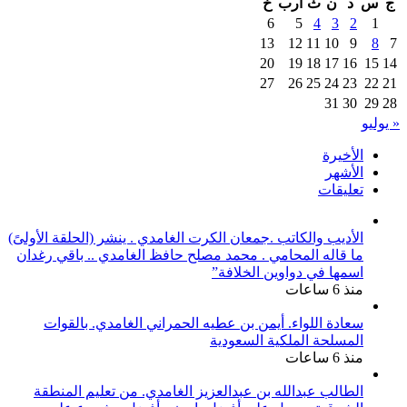
ج
س
د
ن
ث
أرب
خ
6
5
4
3
2
1
13
12
11
10
9
8
7
20
19
18
17
16
15
14
27
26
25
24
23
22
21
31
30
29
28
« يوليو
الأخيرة
الأشهر
تعليقات
الأديب والكاتب .جمعان الكرت الغامدي . ينشر (الحلقة الأولىً)
ما قاله المحامي . محمد مصلح حافظ الغامدي .. باقي رغدان
اسمها في دواوين الخلافة”
منذ 6 ساعات
سعادة اللواء. أيمن بن عطيه الحمراني الغامدي. بالقوات
المسلحة الملكية السعودية
منذ 6 ساعات
الطالب عبدالله بن عبدالعزيز الغامدي. من تعليم المنطقة