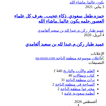
يكون عالما..ماشاء الله
3 يناير، 2021
حمزه.طفل سعودي. ذكاء عجيب.. يعرف كل علماء
العصور.حلمه يكون عالما..ماشاء الله
عميد طيار ركن.م.عبدا لله بن سعيد ألغامدي
4 أبريل، 2020
عميد طيار ركن.م.عبدا لله بن سعيد ألغامدي
الإعلانات
التصنيفات
العلم والأدب والتاريخ
1٬440
كتاب ومقالات
46
تراث منطقة الباحة
31
السياحة في منطقة الباحة
2
مخترعوا منطقة الباحة
2
أنظمة سعودية عامة
1
أغسطس 2026