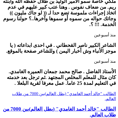
ملكي خاصة سمو الأمير الوليد بن طلال حفظه الله وابنته
ريم. من ضعاف نفوس . وهنا عتب كبير عليهم في عدم
اتخاذ إجراءات ملموسة تضع حدا لـ (( لو جاك مليون ))
وجاتك حواله من سموه أو سموها وآخرها..؟ حولنا رسوم
الخدمة. !!! ؟.
منذ أسبوعين
الشاعر الكبير ناصر القحطاني . في احدى ابداعاته ( يا
موجز الأنباء وش أخبار اليمن ) وللشاعر صفحة بالموقع.
منذ أسبوعين
الأستاذ الفاضل . صالح محمد جمعان العميره الغامدي.
كان مثال للمعلم المخلص المجتهد .ثم ترجل بعد خدمته
في التعليم لمدة 25 عاما. عمل معرفا لقرية البلعلا .
الطالب "خالد أحمد الغامدي" (بطل العالم)بين 7000 من طلاب
العالم.
الطالب "خالد أحمد الغامدي" (بطل العالم)بين 7000 من
طلاب العالم.