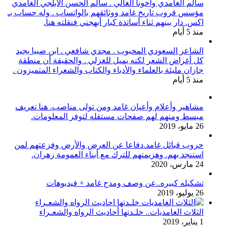
سالم الغامدي وأخونا الغالي . سالم الحسن الأبلجي الغامدي
مؤسس قروب تاريخ غامد ووثائقهم بالواتساب . وله حساب بـ
اكس. دار بينهم ثناء أساتذة كبار أبهجني فنقلته هنا.
منذ 5 أيام
الشاعر السعودي المحبوب . مجدي شافعي . ابن صبيا يجيد
كل أغراض الشعر لكنه يميل للغزلي . والحقيقة أن منطقة
جازان مليئة بالعلماء والأدباء والكتاب والشعراء المتميزون .
منذ 5 أيام
مشاهير وأعلام وأعيان غامد ومن تولى مناصب. هنا تعريف
مبسط ومنهم لهم صفحات مستقله لتوفر المعلومات.
26 مايو، 2019
حروب قبائل غامد.دفاعا عن العرض والأرض وفزعتهم لمن
استنجد بهم. وهزيمتهم للترك مع أبناء العمومة زهران.
24 مارس، 2020
تشكيله كبيره..عن وصف ومدح غامد + فيديوهات
26 يوليو، 2019
الثلاث الغامديات.. خلـدتها أحاديث الرواه والشعـراء
1 يناير، 2019