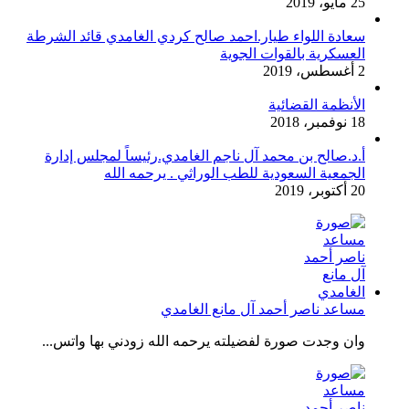
25 مايو، 2019
سعادة اللواء طيار.احمد صالح كردي الغامدي قائد الشرطة
العسكرية بالقوات الجوية
2 أغسطس، 2019
الأنظمة القضائية
18 نوفمبر، 2018
أ.د.صالح بن محمد آل ناجم الغامدي.رئيساً لمجلس إدارة
الجمعية السعودية للطب الوراثي . يرحمه الله
20 أكتوبر، 2019
مساعد ناصر أحمد آل مانع الغامدي
وان وجدت صورة لفضيلته يرحمه الله زودني بها واتس...