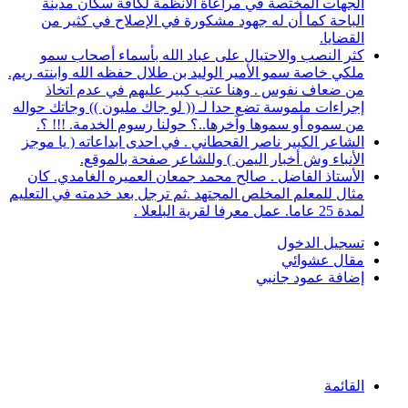
الجهات المختصة في مراعاة الأنظمة لكافة سكان مدينة
الباحة كما أن له جهود مشكورة في الإصلاح في كثير من
القضايا.
كثر النصب والاحتيال على عباد الله بأسماء أصحاب سمو
ملكي خاصة سمو الأمير الوليد بن طلال حفظه الله وابنته ريم.
من ضعاف نفوس . وهنا عتب كبير عليهم في عدم اتخاذ
إجراءات ملموسة تضع حدا لـ (( لو جاك مليون )) وجاتك حواله
من سموه أو سموها وآخرها..؟ حولنا رسوم الخدمة. !!! ؟.
الشاعر الكبير ناصر القحطاني . في احدى ابداعاته ( يا موجز
الأنباء وش أخبار اليمن ) وللشاعر صفحة بالموقع.
الأستاذ الفاضل . صالح محمد جمعان العميره الغامدي. كان
مثال للمعلم المخلص المجتهد .ثم ترجل بعد خدمته في التعليم
لمدة 25 عاما. عمل معرفا لقرية البلعلا .
تسجيل الدخول
مقال عشوائي
إضافة عمود جانبي
القائمة