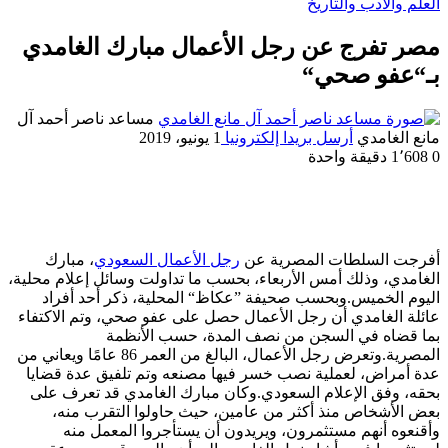
العلم والأدب والتاريخ
مصر تفرج عن رجل الأعمال مبارك الغامدي
بـ“عفو صحي“
مساعد ناصر أحمد آل
مانع الغامدي
أرسل بريدا إلكترونيا
1 يونيو، 2019
0
1٬608
دقيقة واحدة
أفرجت السلطات المصرية عن
رجل الأعمال السعودي
، مبارك
الغامدي، وذلك أمس الأربعاء، بحسب ما تداولت وسائل إعلام محلية،
اليوم الخميس.وبحسب صحيفة ”عكاظ“ المحلية، ذكر أحد أفراد
عائلة الغامدي أن رجل الأعمال حصل على عفو صحي، وتم الاكتفاء
بما قضاه في السجن من نصف المدة، حسب الأنظمة
المصرية.وتعرض رجل الأعمال، البالغ من العمر 86 عامًا ويعاني من
عدة أمراض، لعملية نصب خسر فيها مصنعه وتم تلفيق عدة قضايا
بحقه، وفق الإعلام السعودي.وكان مبارك الغامدي قد تعرف على
بعض الأشخاص منذ أكثر من عامين، حيث حاولوا التقرب منه،
وأقنعوه أنهم مستثمرون، ويريدون أن يستأجروا المعمل منه