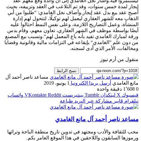
ليستثمروا فيه.وأشار نجل الغامدي إلى أن والده وقع معهم عقد
إيجار لمدة خمس سنوات، وقد تم التلاعب في العقد وتزييفه، بحيث
أصبح عقد بيع بدل عقد إيجار.وأضاف نجل الغامدي: “طلبوا من أبي
الذهاب معه للشهر العقاري ليعمل لهم توكيلًا، لتتحول لهم إدارة
المنشأة، وعمل التصاريح اللازمة، وعلى نفس النمط احتالوا عليه
أيضًا بواسطة موظف في الشهر العقاري، تعاون معهم، وقام بدس
ورقة لمبارك الغامدي تفيد بأنه باع المعمل لهم“.وتسبب بيع المصنع
من دون علم ”الغامدي“ بإيقاعه في التزامات مالية وقانونية وقضايا
ومخالفات، الأمر الذي أدى لسجنه.
منقول من أرم نيوز
نسخ الرابط
مساعد ناصر أحمد آل
مانع الغامدي
أرسل بريدا إلكترونيا
1 يونيو، 2019
0
1٬608
دقيقة واحدة
فيسبوك
‫X
لينكدإن
بينتيريست
واتساب
تيلقرام
ڤايبر
مشاركة عبر البريد
طباعة
مساعد ناصر أحمد آل مانع الغامدي
محب للثقافة والأدب ومجتهد في تدوين تاريخ منطقة الباحة وتراثها
ورموزها السابقون واللاحقين في هذا الموقع العامر بكم.