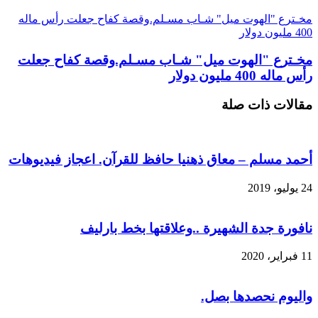
مخـترع "الهوت ميل" شـاب مسـلم.وقصة كفاح جعلت رأس ماله
400 مليون دولار
مخـترع "الهوت ميل" شـاب مسـلم.وقصة كفاح جعلت
رأس ماله 400 مليون دولار
مقالات ذات صلة
أحمد مسلم – معاق ذهنيا حافظ للقرآن. اعجاز فيديوهات
24 يوليو، 2019
نافورة جدة الشهيرة ..وعلاقتها بخط بارليف
11 فبراير، 2020
واليوم نحصدها بصل.