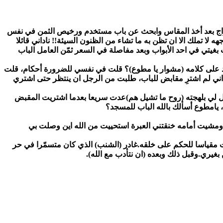
حراج بعد أخذ المقاس وابحث عن باب مستخدم ورخيص الثمن في نفس
 تملك الا ان تظن به ما تشاء من الظنون السيئة!! ناداني قائلا
غيتي في احد الأبواب وبعد مفاصلة في السعر ثمّن العامل الباب
د على كلامه (مشوار يا مطوع)؟ قلت في نفسي للضرورة أحكام، قلت
رت اني لم اشترِ مقابض للباب، طلبت من الرجل ان ينتظر حتى اشتري
ال لي بلهجته (روح ما تشيل هم)عدت سريعا بعدما اشتريت المقبض
 يامطوع أسألك بالله الباب للمسجد؟
ومشيت أمامه خنقتني العبرة استحييت من الله اين وصلت بي
يست مقياسا للحكم على خلقه.غادر (الشنب) الذي كان متسمّرا في حر
غيري.وقبل ذلك وبعده (ان نتأدب مع الله).