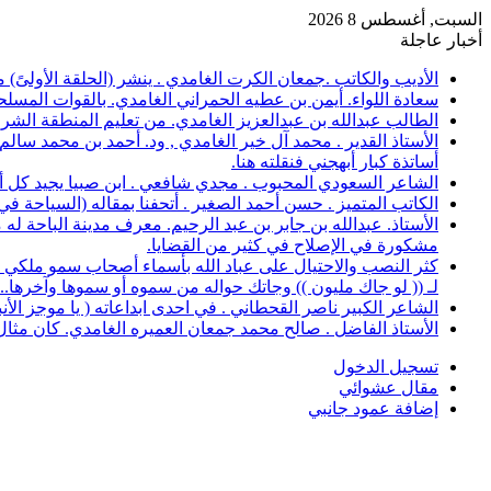
السبت, أغسطس 8 2026
أخبار عاجلة
الأديب والكاتب .جمعان الكرت الغامدي . ينشر (الحلقة الأولىً)
سعادة اللواء. أيمن بن عطيه الحمراني الغامدي. بالقوات المسلح
الطالب عبدالله بن عبدالعزيز الغامدي. من تعليم المنطقة الشرقية، حصل على 
الأستاذ القدير . محمد آل خير الغامدي , ود. أحمد بن محمد سال
أساتذة كبار أبهجني فنقلته هنا.
الشاعر السعودي المحبوب . مجدي شافعي . ابن صبيا يجيد كل أغرا
الكاتب المتميز . حسن أحمد الصغير . أتحفنا بمقاله (السياحة ف
الأستاذ. عبدالله بن جابر بن عبد الرحيم. معرف مدينة الباحة 
مشكورة في الإصلاح في كثير من القضايا.
كثر النصب والاحتيال على عباد الله بأسماء أصحاب سمو ملكي خ
لـ (( لو جاك مليون )) وجاتك حواله من سموه أو سموها وآخرها..؟
الشاعر الكبير ناصر القحطاني . في احدى ابداعاته ( يا موجز الأ
الأستاذ الفاضل . صالح محمد جمعان العميره الغامدي. كان مثال للمعلم المخلص ال
تسجيل الدخول
مقال عشوائي
إضافة عمود جانبي