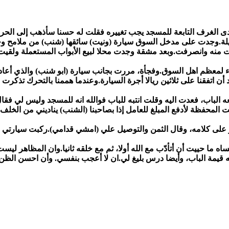
دى الغرف التابعة للمسجد يجب تغييره فقلت له حسنا سأذهب إلى ال
.وجدت على مدخل السوق سيارة (ونيت) سائقها (شنب) من ملامح وجهه لا
 منه وانصرفت.وبعد مشقة وجدت محلا لبيع الأبواب المستعملة ولقيت ب
ء لمعظم اهل السوق.وفجأة، مررت بجانب سيارة (ابو شنب) والذي أعا
د أن اتفقنا على ثلاثين ريالا أجرة السيارة.وعندما هممنا بالتحرك تذك
ه الباب، فعدت اليه وقلت انتبه للباب فوالله انه للمسجد وليس لي فق
لمحفظة لأدفع المبلغ للعامل إذا بصاحبنا (الشنب) يناديني من الخلف،
 على كلامه، وقال الثمن والتوصيل علي (امشي قدامي).ركبت سيارتي 
اه ما حييت أن أتأدّب مع الله أولا، ثم مع خلقه ثانيا.وان المظاهر ل
عه قيمة الباب، وأيضا درس بليغ لي.ان لا أعجب بنفسي. وأن احسن الظن ب