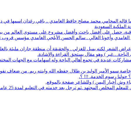
 ما قاله المحامي محمد مصلح حافظ الغامدي .. باقي رغدان اسمها في دو
ة الملكية السعودية
أفضل باحث وأفضل مشروع على مستوى العالم من بين 1700 طالب في آيسف الدولي لعام 2022
م الغامدي وأخونا الغالي . سالم الحسن الأبلجي الغامدي مؤسس قروب تار
ض الشعر لكنه يميل للغزلي . والحقيقة أن منطقة جازان مليئة بالعلماء
ي الباحة…غير ) وهو مقال يستحق القراءة والإشادة.
له مشاركات عديدة في تجمع أهالي الباحة وله اسهامات مع الجهات المخت
اصة سمو الأمير الوليد بن طلال حفظه الله وابنته ريم. من ضعاف نف
 حولنا رسوم الخدمة. !!! ؟.
نباء وش أخبار اليمن ) وللشاعر صفحة بالموقع.
مجتهد .ثم ترجل بعد خدمته في التعليم لمدة 25 عاما. عمل معرفا لقرية البلعلا .