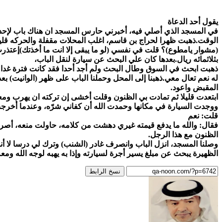
يقول أحد الدعاة
في المسجد الذي أصلي فيه، أخبرني حارس المسجد ان هناك باب لإح
الوقت.ذهبت ظهرا لحراج بن قاسم، اغلب المحلات مقفلة والحركه قليلة
(مشوار يامطوع)؟ قلت في نفسي (لو ما يبقى إلا انت ما أخذتك)إعتذرت
بثلاثمائه ريال.بعدها كان علي البحث عن سيارة لنقل الباب،
ذهبت ابحث في السوق وطال البحث ولم أجد أحدا فقد كانت فترة غدا
له نعم تعال معي.ذهبنا إلى المحل وحملنا الباب على ظهر (الوانيت) بع
المقبض واعود.
ابتعدت قليلا ثم تمادت بي الظنون وقلت أخشى إن تركته ان يهرب ومع
ووجدت السيارة في مكانها وحمدت الله أن كفاني شرّه، وعندما أخرجت ا
قلت: نعم
فقال: والله ما يدفع قيمته غيري دهشت من كلامه، حاولت منعه، أصر
الظنون مع هذا الرجل.
وصلنا المسجد، انزل الباب وانصرف غادر (الشنب) وترك لي درسا لا أنس
الظهيرة يبحث عن مبلغ يسير أجرة لسيارته وإذا به يهبه لوجه الله وم
نسخ الرابط