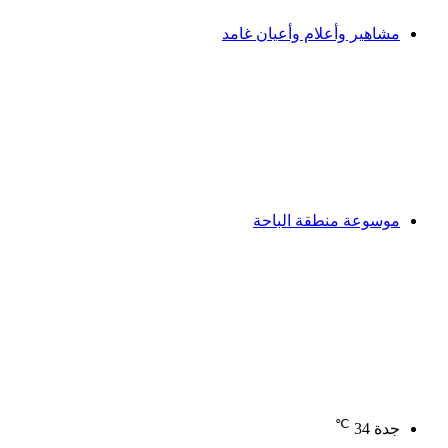
مشاهير وأعلام وأعيان غامد
موسوعة منطقة الباحة
℃
جدة
34