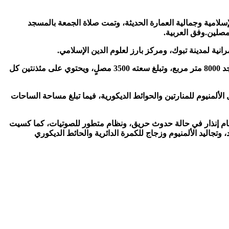
لامية وجمالية العمارة الحديثة، وتمت صلاة الجمعة بالمسجد
مصلين.وفق العربية.
ة لمدينة تبوك، ومركز بارز لعلوم الدين الإسلامي.
يتميز المسجد بمجموعة من الصفات المعمارية التي تجعله أحد أروع التحف المعمارية على مستوى المساجد، إذ تبلغ المساحة الإجمالية للمسجد 8000 متر مربع، وتبلغ سعته 3500 مصلٍ، ويحتوي على مئذنتين كل
ألمنيوم للمنارتين والحوائط الديكورية، فيما تبلغ مساحة الساحات
طبيعية من قبة المسجد والحوائط الزجاجية، ونظام تكييف مركزي للمسجد، ونظام إدارة وتحكم bms، وكذلك نظام إنذار في حالة حدوث حريق، ونظام متطور للصوتيات، كما كسيت
جاليد الألمنيوم وزجاج للكمرة الدائرية والحائط الديكوري