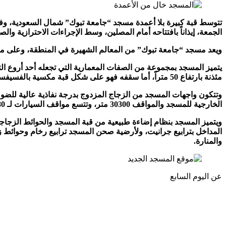
تتوسط قبة كبيرة بلا أعمدة مسجد “جامعة تبوك” شمال السعودية، وفق
الجمعة، إيذاناً بافتتاحه أمام المصلين، وسط الإجراءات الاحترازية و
ويعد مسجد “جامعة تبوك” من المعالم الشهيرة في المنطقة، وعلى مستو
مئذنة بارتفاع 50 متراً، أما سقفه فهو على شكل قبة مكسية بالفسيفساء بمساحة 5887 متراً.
وتتكون واجهات المسجد من الزجاج المزدوج بدرجة نفاذية عالية للضوء
الخارجية للمسجد والمواقف 30300 متر، وتتسع مواقف السيارات لـ 380 سيارة.
المداخل بترابيع جرانيت، ولأرضية صحن المسجد ترابيع رخام وحوائط ز
والمنارة.
عن اليوم السابع