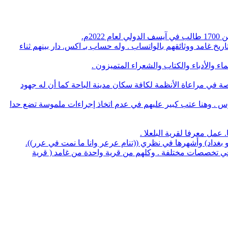
م.
يخ غامد ووثائقهم بالواتساب . وله حساب بـ اكس. دار بينهم ثناء
 والأدباء والكتاب والشعراء المتميزون .
صة في مراعاة الأنظمة لكافة سكان مدينة الباحة كما أن له جهود
وس . وهنا عتب كبير عليهم في عدم اتخاذ إجراءات ملموسة تضع حدا
لو بغداد) وأشهرها في نظري ((تنام عرعر وانا ما نمت في عرر)).
منهم 5 بروفسيور منهم 3 أطباء و32 يحملون الدكتوراه في عدة تخصصات وعدد 14 استشاري طب و32 طبيب في تخصصات مختلفة . وكلهم من قرية واحدة من غامد ( قرية