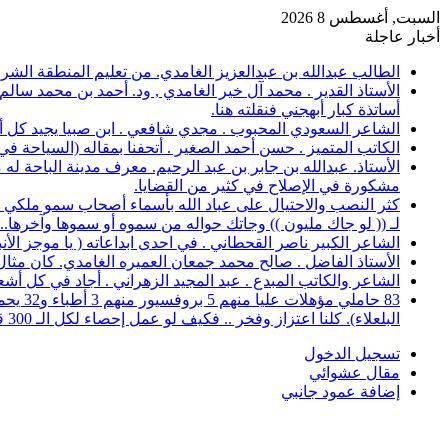
السبت, أغسطس 8 2026
أخبار عاجلة
الطالب عبدالله بن عبدالعزيز الغامدي. من تعليم المنطقة الشرقية، حصل على 
الأستاذ القدير . محمد آل خير الغامدي , ود. أحمد بن محمد سال
أساتذة كبار أبهجني فنقلته هنا.
الشاعر السعودي المحبوب . مجدي شافعي . ابن صبيا يجيد كل أغرا
الكاتب المتميز . حسن أحمد الصغير . أتحفنا بمقاله (السياحة ف
الأستاذ. عبدالله بن جابر بن عبد الرحيم. معرف مدينة الباحة 
مشكورة في الإصلاح في كثير من القضايا.
كثر النصب والاحتيال على عباد الله بأسماء أصحاب سمو ملكي خ
لـ (( لو جاك مليون )) وجاتك حواله من سموه أو سموها وآخرها..؟
الشاعر الكبير ناصر القحطاني . في احدى ابداعاته ( يا موجز الأ
الأستاذ الفاضل . صالح محمد جمعان العميره الغامدي. كان مثال للمعلم المخلص ال
الشاعر والكاتب المبدع . عبد المجيد الزهراني . أجاد في كل أشع
البلعلاء). كلنا اعتزاز وفخر .. فكيف لو عمل إحصاء لكل الـ 300 قرية.
تسجيل الدخول
مقال عشوائي
إضافة عمود جانبي