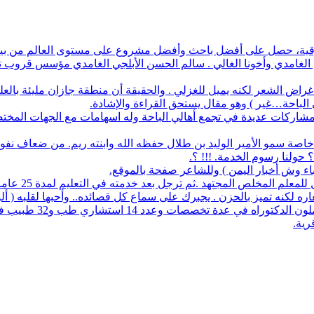
أفضل باحث وأفضل مشروع على مستوى العالم من بين 1700 طالب في آيسف الدولي لعام 2022
م الغامدي وأخونا الغالي . سالم الحسن الأبلجي الغامدي مؤسس قروب تار
ض الشعر لكنه يميل للغزلي . والحقيقة أن منطقة جازان مليئة بالعلماء
ي الباحة…غير ) وهو مقال يستحق القراءة والإشادة.
له مشاركات عديدة في تجمع أهالي الباحة وله اسهامات مع الجهات المخت
اصة سمو الأمير الوليد بن طلال حفظه الله وابنته ريم. من ضعاف نف
 حولنا رسوم الخدمة. !!! ؟.
نباء وش أخبار اليمن ) وللشاعر صفحة بالموقع.
مجتهد .ثم ترجل بعد خدمته في التعليم لمدة 25 عاما. عمل معرفا لقرية البلعلا .
اره لكنه تميز بالحزن . يجبرك على سماع كل قصائده.. وأحبها لقلبه ( أ
83 حاملي مؤهلات عليا 