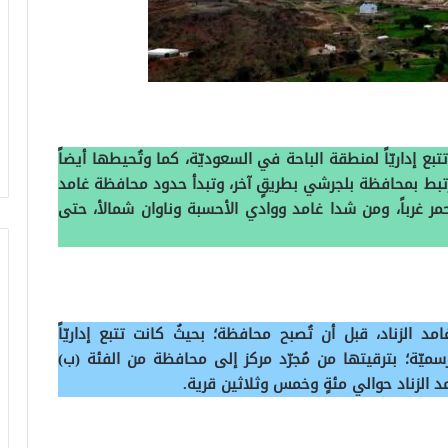
ع إداريّاً لمنطقة الباحة في السعوديّة، كما وتُحيطها أيضاً
تبط بمحافظة بلجرشي بطريقٍ آخر، وتبدأ حدود محافظة غامد
حمر غرباً، ومن شدا غامد ووادي الأحسبة وناوان شمالأ، حتى
د الزناد، قبل أن تُصبح محافظة؛ بحيثُ كانت تتبع إداريّاً
سميّة؛ بترقيتها من مُجرّد مركز إلى محافظة من الفئة (ب)