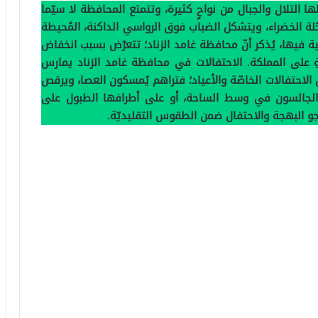
التلال والجبال من نواحٍ كثيرة، وتتمتع المحافظة لا سيّما
لة الخضراء، ويتشكل الضباب فوق الرواسي الداكنة، المُحيطة
ية فيها، يُذكر أنّ محافظة غامد الزناد؛ تتعرّض بسبب انخفاض
ةِ على المملكة. الاحتفالات في محافظة غامد الزناد يمارس
الاحتفالات الخاصّة والأعياد؛ فتراهم يُمسكون العصا، ويرقص
ل الجالسون في وسط الساحة، أو على أطرافها الطبول على
 جو البهجة والاحتفال ضمن الطقوس التقليديّة.