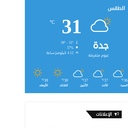
الطقس
31
℃
جدة
36º - 31º
57%
4.12 كيلومتر/ساعة
غيوم متفرقة
38
38
37
37
36
℃
℃
℃
℃
℃
السبت
الأحد
الأثنين
الثلاثاء
الأربعاء
الإعلانات