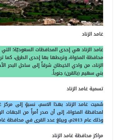
غامد الزناد
غامد الزناد هي إحدى المحافظات السعوديّة؛ التي تتب
محافظة المخواة، وتربطها بها إحدى الطرق، كما تر
الزناد، من وادي الخيطان شرقاً إلى ساحل البحر الأ
بني سهيم (بالقرن) جنوباً.
تسمية غامد الزناد
سُميت غامد الزناد بهذا الاسم، نسبةٍ إلى مركز غام
لمحافظة المخواة، إلى أن صدر أمراً من الجهات الر
وذلك عام 2013م، ويبلغ عدد القرى في محافظة غامد الزناد حوالي مئةٍ وخمس وثلاثين قرية.
مراكز محافظة غامد الزناد