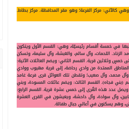
 وهي كالآتي: مركز الفرعة؛ وهو مقر المحافظة. مركز بطاط.
نُرتبها في خمسة أقسام رئيسيّة، وهي: القسم الأول ويتكون
مد الزناد. اللحمات، وآل سالم، والغبشة، وآل سليمة، وتسكن
خمسٍ وثلاثين قرية. القسم الثاني: ويضم العائلات الآتية:
ن المناطق الممتدة من وادي رحاضة، إلى قرية مهيوب ووادي
، وآل محمد، وآل صعيب؛ وتقطن تلك العوائل قرى فرعة غامد
م (بني فجاه). القسم الثالث: ويضم عائلات المسودة، وبني
ويصل عدد هذه القُرى إلى خمس عشرة قرية. القسم الرابع:
ابين، وآل سوادة، وآل داحشة، ويعيشون في القرى العشرة
ش، وهم يسكنون في أعالي جبال طفالة.