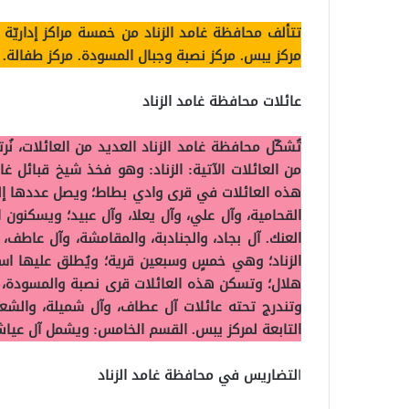
تتألف محافظة غامد الزناد من خمسة مراكز إداريّة
مركز يبس. مركز نصبة وجبال المسودة. مركز طفالة.
عائلات محافظة غامد الزناد
تُشكّل محافظة غامد الزناد العديد من العائلات، 
من العائلات الآتية: الزناد: وهو فخذ شيخ قبائل غا
هذه العائلات في قرى وادي بطاط؛ ويصل عددها إلى 
القحامية، وآل علي، وآل يعلا، وآل عبيد؛ ويسكنو
العنك. آل بجاد، والجنادبة، والمقامشة، وآل عاطف
الزناد؛ وهي خمسٍ وسبعين قرية؛ ويُطلق عليها اس
هلال؛ وتسكن هذه العائلات قرى نصبة والمسودة، 
وتندرج تحته عائلات آل عطاف، وآل شميلة، والشع
التابعة لمركز يبس. القسم الخامس: ويشمل آل عيا
ا
لتضاريس في محافظة غامد الزناد