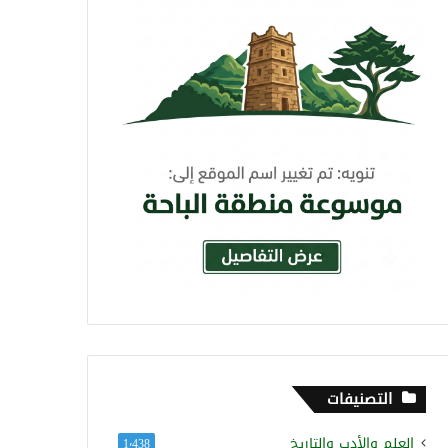
التصنيفات
العلم والأدب والتاريخ
1٬438