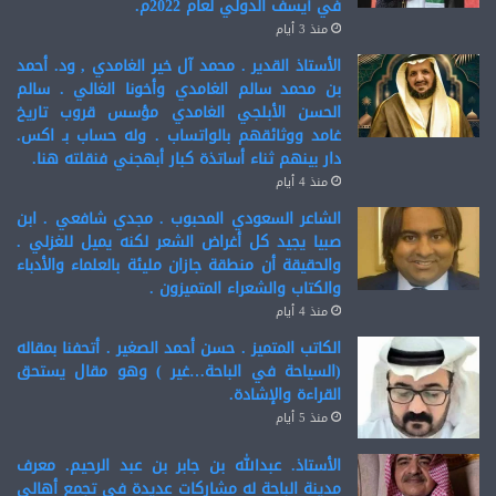
في آيسف الدولي لعام 2022م.
منذ 3 أيام
الأستاذ القدير . محمد آل خير الغامدي , ود. أحمد
بن محمد سالم الغامدي وأخونا الغالي . سالم
الحسن الأبلجي الغامدي مؤسس قروب تاريخ
غامد ووثائقهم بالواتساب . وله حساب بـ اكس.
دار بينهم ثناء أساتذة كبار أبهجني فنقلته هنا.
منذ 4 أيام
الشاعر السعودي المحبوب . مجدي شافعي . ابن
صبيا يجيد كل أغراض الشعر لكنه يميل للغزلي .
والحقيقة أن منطقة جازان مليئة بالعلماء والأدباء
والكتاب والشعراء المتميزون .
منذ 4 أيام
الكاتب المتميز . حسن أحمد الصغير . أتحفنا بمقاله
(السياحة في الباحة…غير ) وهو مقال يستحق
القراءة والإشادة.
منذ 5 أيام
الأستاذ. عبدالله بن جابر بن عبد الرحيم. معرف
مدينة الباحة له مشاركات عديدة في تجمع أهالي