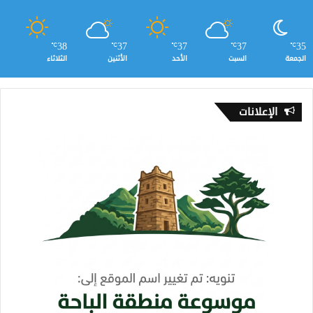
38
37
37
37
35
℃
℃
℃
℃
℃
الجمعة
السبت
الأحد
الأثنين
الثلاثاء
الإعلانات