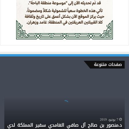
صفحات متنوعة
د.منصور
بن
صالح
آل
صافي
الغامدي
سفير
المملكة
7 يونيو، 2019
د.منصور بن صالح آل صافي الغامدي سفير المملكة لدي
لدي