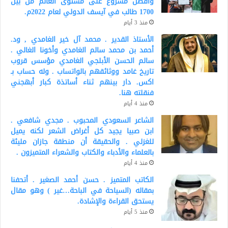
وأفضل مشروع على مستوى العالم من بين
1700 طالب في آيسف الدولي لعام 2022م.
منذ 3 أيام
الأستاذ القدير . محمد آل خير الغامدي , ود.
أحمد بن محمد سالم الغامدي وأخونا الغالي .
سالم الحسن الأبلجي الغامدي مؤسس قروب
تاريخ غامد ووثائقهم بالواتساب . وله حساب بـ
اكس. دار بينهم ثناء أساتذة كبار أبهجني
فنقلته هنا.
منذ 4 أيام
الشاعر السعودي المحبوب . مجدي شافعي .
ابن صبيا يجيد كل أغراض الشعر لكنه يميل
للغزلي . والحقيقة أن منطقة جازان مليئة
بالعلماء والأدباء والكتاب والشعراء المتميزون .
منذ 4 أيام
الكاتب المتميز . حسن أحمد الصغير . أتحفنا
بمقاله (السياحة في الباحة…غير ) وهو مقال
يستحق القراءة والإشادة.
منذ 5 أيام