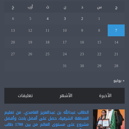
ج
س
د
ن
ث
أرب
خ
6
5
4
3
2
1
13
12
11
10
9
8
7
20
19
18
17
16
15
14
27
26
25
24
23
22
21
31
30
29
28
« يوليو
الأخيرة
الأشهر
تعليقات
الطالب عبدالله بن عبدالعزيز الغامدي. من تعليم
المنطقة الشرقية، حصل على أفضل باحث وأفضل
مشروع على مستوى العالم من بين 1700 طالب