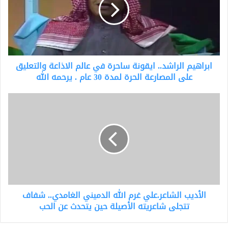
ساحرة
في
عالم
الاذاعة
والتعليق
على
ابراهيم الراشد.. ايقونة ساحرة في عالم الاذاعة والتعليق
المصارعة
الحرة
على المصارعة الحرة لمدة 30 عام . يرحمه الله
لمدة
30
الأديب
عام
الشاعر.علي
.
غرم
يرحمه
الله
الله
الدميني
الغامدي..
شفاف
تتجلى
شاعريته
الأديب الشاعر.علي غرم الله الدميني الغامدي.. شفاف
الأصيلة
حين
تتجلى شاعريته الأصيلة حين يتحدث عن الحب
يتحدث
عن