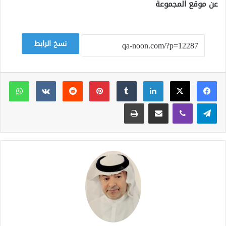
عن موقع المجموعة
نسخ الرابط
لينكدإن
بينتيريست
وات
تيلقرام
ڤايبر
مشاركة عبر البريد
طباعة