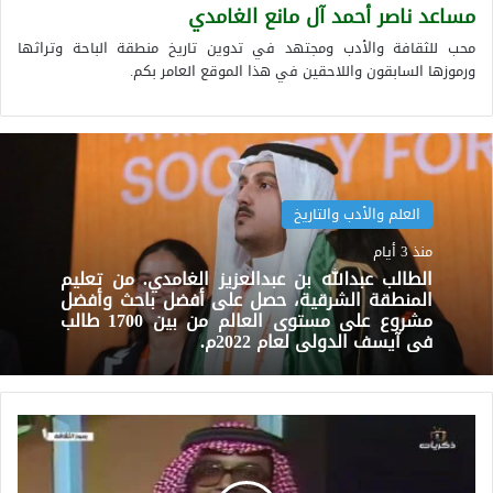
مساعد ناصر أحمد آل مانع الغامدي
محب للثقافة والأدب ومجتهد في تدوين تاريخ منطقة الباحة وتراثها
ورموزها السابقون واللاحقين في هذا الموقع العامر بكم.
العلم والأدب والتاريخ
منذ 3 أيام
الطالب عبدالله بن عبدالعزيز الغامدي. من تعليم
المنطقة الشرقية، حصل على أفضل باحث وأفضل
مشروع على مستوى العالم من بين 1700 طالب
في آيسف الدولي لعام 2022م.
ابراهيم
الراشد..
ايقونة