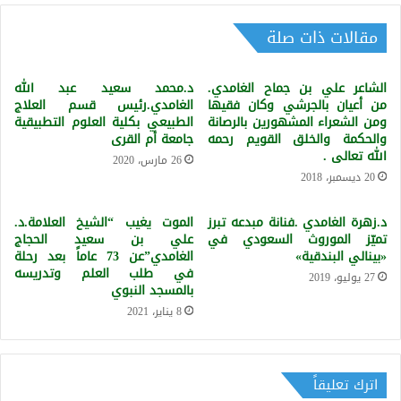
الحب
مقالات ذات صلة
الشاعر علي بن جماح الغامدي.
د.محمد سعيد عبد الله
من أعيان بالجرشي وكان فقيها
الغامدي.رئيس قسم العلاج
ومن الشعراء المشهورين بالرصانة
الطبيعي بكلية العلوم التطبيقية
والحكمة والخلق القويم رحمه
جامعة أم القرى
الله تعالى .
26 مارس، 2020
20 ديسمبر، 2018
د.زهرة الغامدي .فنانة مبدعه تبرز
الموت يغيب “الشيخ العلامة.د.
تميّز الموروث السعودي في
علي بن سعيد الحجاج
«بينالي البندقية»
الغامدي”عن 73 عاماً بعد رحلة
في طلب العلم وتدريسه
27 يوليو، 2019
بالمسجد النبوي
8 يناير، 2021
اترك تعليقاً