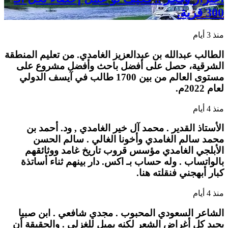
300 قرية.
منذ 3 أيام
الطالب عبدالله بن عبدالعزيز الغامدي. من تعليم المنطقة
الشرقية، حصل على أفضل باحث وأفضل مشروع على
مستوى العالم من بين 1700 طالب في آيسف الدولي
لعام 2022م.
منذ 4 أيام
الأستاذ القدير . محمد آل خير الغامدي , ود. أحمد بن
محمد سالم الغامدي وأخونا الغالي . سالم الحسن
الأبلجي الغامدي مؤسس قروب تاريخ غامد ووثائقهم
بالواتساب . وله حساب بـ اكس. دار بينهم ثناء أساتذة
كبار أبهجني فنقلته هنا.
منذ 4 أيام
الشاعر السعودي المحبوب . مجدي شافعي . ابن صبيا
يجيد كل أغراض الشعر لكنه يميل للغزلي . والحقيقة أن