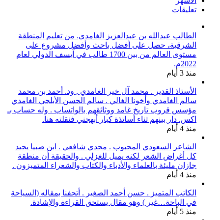
الأشهر
تعليقات
الطالب عبدالله بن عبدالعزيز الغامدي. من تعليم المنطقة
الشرقية، حصل على أفضل باحث وأفضل مشروع على
مستوى العالم من بين 1700 طالب في آيسف الدولي لعام
2022م.
منذ 3 أيام
الأستاذ القدير . محمد آل خير الغامدي , ود. أحمد بن محمد
سالم الغامدي وأخونا الغالي . سالم الحسن الأبلجي الغامدي
مؤسس قروب تاريخ غامد ووثائقهم بالواتساب . وله حساب بـ
اكس. دار بينهم ثناء أساتذة كبار أبهجني فنقلته هنا.
منذ 4 أيام
الشاعر السعودي المحبوب . مجدي شافعي . ابن صبيا يجيد
كل أغراض الشعر لكنه يميل للغزلي . والحقيقة أن منطقة
جازان مليئة بالعلماء والأدباء والكتاب والشعراء المتميزون .
منذ 4 أيام
الكاتب المتميز . حسن أحمد الصغير . أتحفنا بمقاله (السياحة
في الباحة…غير ) وهو مقال يستحق القراءة والإشادة.
منذ 5 أيام