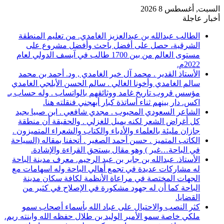
السبت, أغسطس 8 2026
أخبار عاجلة
الطالب عبدالله بن عبدالعزيز الغامدي. من تعليم المنطقة
الشرقية، حصل على أفضل باحث وأفضل مشروع على
مستوى العالم من بين 1700 طالب في آيسف الدولي لعام
2022م.
الأستاذ القدير . محمد آل خير الغامدي , ود. أحمد بن محمد
سالم الغامدي وأخونا الغالي . سالم الحسن الأبلجي الغامدي
مؤسس قروب تاريخ غامد ووثائقهم بالواتساب . وله حساب بـ
اكس. دار بينهم ثناء أساتذة كبار أبهجني فنقلته هنا.
الشاعر السعودي المحبوب . مجدي شافعي . ابن صبيا يجيد
كل أغراض الشعر لكنه يميل للغزلي . والحقيقة أن منطقة
جازان مليئة بالعلماء والأدباء والكتاب والشعراء المتميزون .
الكاتب المتميز . حسن أحمد الصغير . أتحفنا بمقاله (السياحة
في الباحة…غير ) وهو مقال يستحق القراءة والإشادة.
الأستاذ. عبدالله بن جابر بن عبد الرحيم. معرف مدينة الباحة
له مشاركات عديدة في تجمع أهالي الباحة وله اسهامات مع
الجهات المختصة في مراعاة الأنظمة لكافة سكان مدينة
الباحة كما أن له جهود مشكورة في الإصلاح في كثير من
القضايا.
كثر النصب والاحتيال على عباد الله بأسماء أصحاب سمو
ملكي خاصة سمو الأمير الوليد بن طلال حفظه الله وابنته ريم.