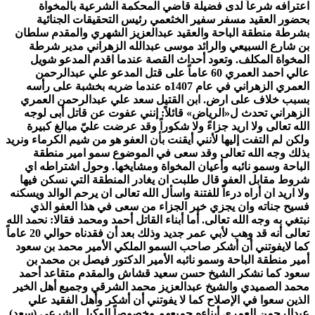
اعترافه شرعاً لدى فضيلة قاضي المحكمة الشرعية بالمخواة
بحضور العقيد مسفر سفير الخثعمي رئيس التحقيقات الجنائية
بشرطة منطقة الباحة والعقيد عبدالعزيز الشهري والمقدم سلطان
بن شارع السبيعي والرائد موسى عبدالله الزهراني مدير شرطة
المخواة المكلف. وتعود أحداث القصة عندما اقدم المدعو شويل
عالي احمد العمري 60 عاماً على قتل المدعو علي عبدالرحمن
العمري
الزهراني في عام 1407ه عندما ضربه بخشبة على رأسه
بسبب خلاف على ارض. ابن القتيل سعد علي عبدالرحمن العمري
الزهراني تحدث ل«الرياض» قائلاً: إنني عفوت عن قاتل أبى لوجه
الله تعالى ولا اريد جزاءً ولا شكوراً وقد عرضت عليّ مبالغ كبيرة
ولكن لم التفت إليها لأنني أيقنت بأن العفو هو من شيم الكرماء ونريد
بذلك وجه الله تعالى وقد سعى في الموضوع سمو امير منطقة
الباحة وسمو نائبه وأعيان المخواة ومشايخها. وحول اشتراطه اي
شروط مقابل العفو قال طلبت ان يغادر المنطقة التي نسكن فيها
ولا اريد ان أراه درءاً للفتنة واسأل الله تعالى ان يرحم الوالد ويسكنه
فسيح جناته وان يجزي خير الجزاء من سعى في هذا العفو الذي
نبتغي به وجه الله تعالى. أما أبناء القاتل أحمد ومحمد فقالا: نحمد الله
تعالى أنه قد وهب لأبي عمر جديد وذلك بعد أن فقدناه حوالي 20 عاماً
كما لايفوتني أن أشكر صاحب السمو الملكي الأمير محمد بن سعود
أمير منطقة الباحة وسمو نائبه الأمير الدكتور فيصل بن محمد بن
سعود كما نشكر الشيخ حسن سعيد قشاش والمقدم متقاعد أحمد
محمد الصميدي والشيخ عبدالعزيز محمد الشرقي وجميع أهل الخير
الذين سعوا في الإصلاح كما لا يفوتني أن أشكر وأهل الفقيد علي
عبدالرحمن العمري أبناءه جميعهم وخصوصاً الوكيل الشرعي (سعد)