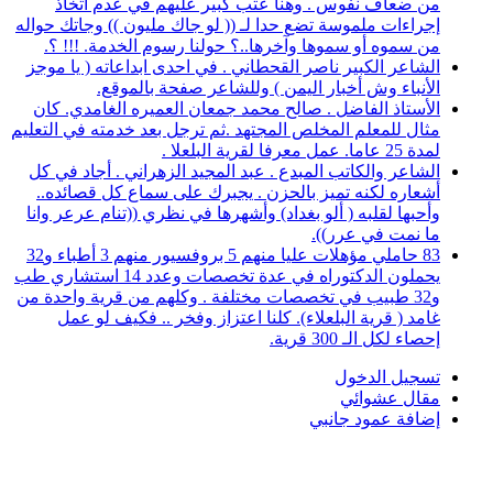
من ضعاف نفوس . وهنا عتب كبير عليهم في عدم اتخاذ
إجراءات ملموسة تضع حدا لـ (( لو جاك مليون )) وجاتك حواله
من سموه أو سموها وآخرها..؟ حولنا رسوم الخدمة. !!! ؟.
الشاعر الكبير ناصر القحطاني . في احدى ابداعاته ( يا موجز
الأنباء وش أخبار اليمن ) وللشاعر صفحة بالموقع.
الأستاذ الفاضل . صالح محمد جمعان العميره الغامدي. كان
مثال للمعلم المخلص المجتهد .ثم ترجل بعد خدمته في التعليم
لمدة 25 عاما. عمل معرفا لقرية البلعلا .
الشاعر والكاتب المبدع . عبد المجيد الزهراني . أجاد في كل
أشعاره لكنه تميز بالحزن . يجبرك على سماع كل قصائده..
وأحبها لقلبه ( ألو بغداد) وأشهرها في نظري ((تنام عرعر وانا
ما نمت في عرر)).
83 حاملي مؤهلات عليا منهم 5 بروفسيور منهم 3 أطباء و32
يحملون الدكتوراه في عدة تخصصات وعدد 14 استشاري طب
و32 طبيب في تخصصات مختلفة . وكلهم من قرية واحدة من
غامد ( قرية البلعلاء). كلنا اعتزاز وفخر .. فكيف لو عمل
إحصاء لكل الـ 300 قرية.
تسجيل الدخول
مقال عشوائي
إضافة عمود جانبي