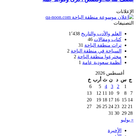
الإعلانات
التصنيفات
العلم والأدب والتاريخ
1٬438
كتاب ومقالات
46
تراث منطقة الباحة
31
السياحة في منطقة الباحة
2
مخترعوا منطقة الباحة
2
أنظمة سعودية عامة
1
أغسطس 2026
ج
س
د
ن
ث
أرب
خ
6
5
4
3
2
1
13
12
11
10
9
8
7
20
19
18
17
16
15
14
27
26
25
24
23
22
21
31
30
29
28
« يوليو
الأخيرة