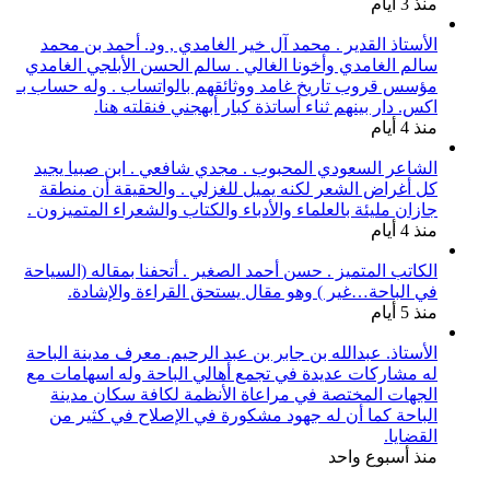
منذ 3 أيام
الأستاذ القدير . محمد آل خير الغامدي , ود. أحمد بن محمد
سالم الغامدي وأخونا الغالي . سالم الحسن الأبلجي الغامدي
مؤسس قروب تاريخ غامد ووثائقهم بالواتساب . وله حساب بـ
اكس. دار بينهم ثناء أساتذة كبار أبهجني فنقلته هنا.
منذ 4 أيام
الشاعر السعودي المحبوب . مجدي شافعي . ابن صبيا يجيد
كل أغراض الشعر لكنه يميل للغزلي . والحقيقة أن منطقة
جازان مليئة بالعلماء والأدباء والكتاب والشعراء المتميزون .
منذ 4 أيام
الكاتب المتميز . حسن أحمد الصغير . أتحفنا بمقاله (السياحة
في الباحة…غير ) وهو مقال يستحق القراءة والإشادة.
منذ 5 أيام
الأستاذ. عبدالله بن جابر بن عبد الرحيم. معرف مدينة الباحة
له مشاركات عديدة في تجمع أهالي الباحة وله اسهامات مع
الجهات المختصة في مراعاة الأنظمة لكافة سكان مدينة
الباحة كما أن له جهود مشكورة في الإصلاح في كثير من
القضايا.
منذ أسبوع واحد