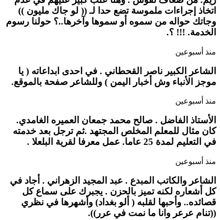
اتخاذ إجراءات ملموسة تضع حدا لـ (( لو جاك مليون ))
وجاتك حواله من سموه أو سموها وآخرها..؟ حولنا رسوم
الخدمة. !!! ؟.
منذ أسبوعين
الشاعر الكبير ناصر القحطاني . في احدى ابداعاته ( يا
موجز الأنباء وش أخبار اليمن ) وللشاعر صفحة بالموقع.
منذ أسبوعين
الأستاذ الفاضل . صالح محمد جمعان العميره الغامدي.
كان مثال للمعلم المخلص المجتهد .ثم ترجل بعد خدمته
في التعليم لمدة 25 عاما. عمل معرفا لقرية البلعلا .
منذ أسبوعين
الشاعر والكاتب المبدع . عبد المجيد الزهراني . أجاد في
كل أشعاره لكنه تميز بالحزن . يجبرك على سماع كل
قصائده.. وأحبها لقلبه ( ألو بغداد) وأشهرها في نظري
((تنام عرعر وانا ما نمت في عرر)).