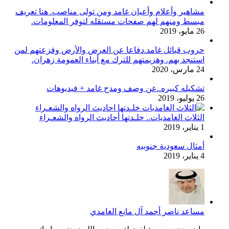
مشاهير وأعلام وأعيان غامد ومن تولى مناصب. هنا تعريف
مبسط ومنهم لهم صفحات مستقله لتوفر المعلومات.
26 مايو، 2019
حروب قبائل غامد.دفاعا عن العرض والأرض وفزعتهم لمن
استنجد بهم. وهزيمتهم للترك مع أبناء العمومة زهران.
24 مارس، 2020
تشكيله كبيره..عن وصف ومدح غامد + فيديوهات
26 يوليو، 2019
الثلاث الغامديات.. خلـدتها أحاديث الرواه والشعـراء
1 يناير، 2019
أمثال سعودية جنوبيه
4 يناير، 2019
مساعد ناصر أحمد آل مانع الغامدي