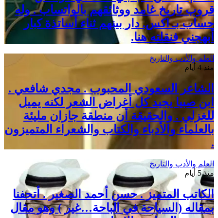
قروب تاريخ غامد ووثائقهم بالواتساب . وله
حساب بـ اكس. دار بينهم ثناء أساتذة كبار
أبهجني فنقلته هنا.
العلم والأدب والتاريخ
منذ 4 أيام
الشاعر السعودي المحبوب . مجدي شافعي .
ابن صبيا يجيد كل أغراض الشعر لكنه يميل
للغزلي . والحقيقة أن منطقة جازان مليئة
بالعلماء والأدباء والكتاب والشعراء المتميزون
.
العلم والأدب والتاريخ
منذ 5 أيام
الكاتب المتميز . حسن أحمد الصغير . أتحفنا
بمقاله (السياحة في الباحة…غير ) وهو مقال