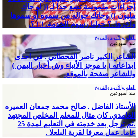
إجراءات ملموسة تضع حدا لـ (( لو جاك
مليون )) وجاتك حواله من سموه أو سموها
وآخرها..؟ حولنا رسوم الخدمة. !!! ؟.
العلم والأدب والتاريخ
منذ أسبوعين
الشاعر الكبير ناصر القحطاني . في احدى
ابداعاته ( يا موجز الأنباء وش أخبار اليمن )
وللشاعر صفحة بالموقع.
العلم والأدب والتاريخ
منذ أسبوعين
الأستاذ الفاضل . صالح محمد جمعان العميره
الغامدي. كان مثال للمعلم المخلص المجتهد
.ثم ترجل بعد خدمته في التعليم لمدة 25
عاما. عمل معرفا لقرية البلعلا .