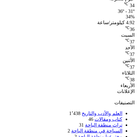
℃
34
36º - 31º
34%
4.92 كيلومتر/ساعة
℃
36
السبت
℃
37
الأحد
℃
37
الأثنين
℃
37
الثلاثاء
℃
38
الأربعاء
الإعلانات
التصنيفات
العلم والأدب والتاريخ
1٬438
كتاب ومقالات
46
تراث منطقة الباحة
31
السياحة في منطقة الباحة
2
مخترعوا منطقة الباحة
2