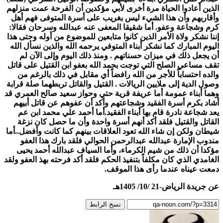
الذين أعادوا الحياة مرة أخرى لأبي مؤكدين أن الفرحة عمت منزلهم
وأقاربهم وأن هذا الشيء ليس بغريب على أسرة المتوفى فهم أهل
كرم وشجاعة وعفو. أما شقيقا المعفى عنه عبدالله وسرحان فقالا:
إننا نشكر ولاة الأمر الذين كانوا متابعين للموضوع من أوله وحتى هذا
اليوم المبارك كما نشكر أبناء المتوفي يرحمه الله والذين نسأل الله
أن يجعل ذلك في ميزان حسناتهم . ومنذ ذلك اليوم وإلى الآن لم
تقف مساعي الصلح التي توجت بحمد الله بعفو ابن القتيل على قاتل
والده احتساباً للأجر من الله رافضاً أي مقابل في ذلك بالرغم من
وصول الدية إلى ملايين الريالات . القتيل والقاتل تربطهما صلة قرابة
وهما أبناء عمومة أما عريفة قرية حتي وحواز سعيد صالح العمري قد
أشاد بكرم أسرة الفقيد وشجاعتهم وأكد أن عفوهم عن قاتل أبيهم
يعد شجاعة نادرة قام بها أبناء الفقيد.أما أحمد علي محمد ابن عم
القاتل والقتيل فلقد أكد أنهم أسرة واحدة وأن ما حصل كان نزغة
شيطان ولكن إن شاء الله تعود العلاقات بينهم كما كانت وأفضل..أما
مندوب الإمارة عبدالله عبدالرحمن الحوالي فلقد بارك هذا العفو
مؤكدا أن ذلك من شيم الكرماء،
وأما السياف عبدالله أحمد يحيى
الغامدي
الذي كان مكلفاً بتنفيذ الحكم فلقد أكد فرحته بهذ العفو ولقد
دمعت عيناه عندما رأى هذا الموقف.
عن جريدة الرياض-21 /10/ 1405هـ
نسخ الرابط