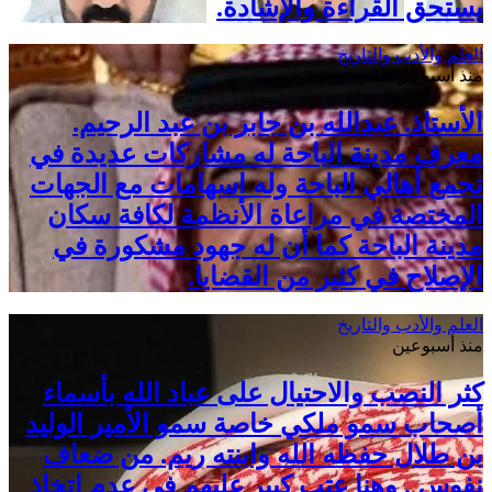
يستحق القراءة والإشادة.
العلم والأدب والتاريخ
منذ أسبوع واحد
الأستاذ. عبدالله بن جابر بن عبد الرحيم.
معرف مدينة الباحة له مشاركات عديدة في
تجمع أهالي الباحة وله اسهامات مع الجهات
المختصة في مراعاة الأنظمة لكافة سكان
مدينة الباحة كما أن له جهود مشكورة في
الإصلاح في كثير من القضايا.
العلم والأدب والتاريخ
منذ أسبوعين
كثر النصب والاحتيال على عباد الله بأسماء
أصحاب سمو ملكي خاصة سمو الأمير الوليد
بن طلال حفظه الله وابنته ريم. من ضعاف
نفوس . وهنا عتب كبير عليهم في عدم اتخاذ