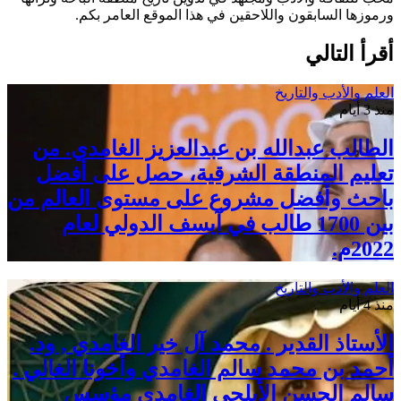
ورموزها السابقون واللاحقين في هذا الموقع العامر بكم.
أقرأ التالي
العلم والأدب والتاريخ
منذ 3 أيام
الطالب عبدالله بن عبدالعزيز الغامدي. من
تعليم المنطقة الشرقية، حصل على أفضل
باحث وأفضل مشروع على مستوى العالم من
بين 1700 طالب في آيسف الدولي لعام
2022م.
العلم والأدب والتاريخ
منذ 4 أيام
الأستاذ القدير . محمد آل خير الغامدي , ود.
أحمد بن محمد سالم الغامدي وأخونا الغالي .
سالم الحسن الأبلجي الغامدي مؤسس