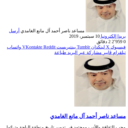
مساعد ناصر أحمد آل مانع الغامدي
أرسل
بريدا إلكترونيا
10 سبتمبر، 2019
0
2٬959
2 دقائق
فيسبوك
‫X
لينكدإن
بينتيريست
واتساب
تيلقرام
ڤايبر
مشاركة عبر البريد
طباعة
مساعد ناصر أحمد آل مانع الغامدي
محب للثقافة والأدب ومجتهد في تدوين تاريخ منطقة الباحة وتراثها