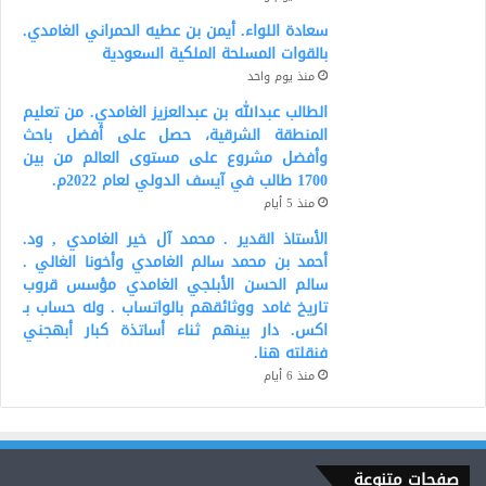
سعادة اللواء. أيمن بن عطيه الحمراني الغامدي.
بالقوات المسلحة الملكية السعودية
منذ يوم واحد
الطالب عبدالله بن عبدالعزيز الغامدي. من تعليم
المنطقة الشرقية، حصل على أفضل باحث
وأفضل مشروع على مستوى العالم من بين
1700 طالب في آيسف الدولي لعام 2022م.
منذ 5 أيام
الأستاذ القدير . محمد آل خير الغامدي , ود.
أحمد بن محمد سالم الغامدي وأخونا الغالي .
سالم الحسن الأبلجي الغامدي مؤسس قروب
تاريخ غامد ووثائقهم بالواتساب . وله حساب بـ
اكس. دار بينهم ثناء أساتذة كبار أبهجني
فنقلته هنا.
منذ 6 أيام
صفحات متنوعة