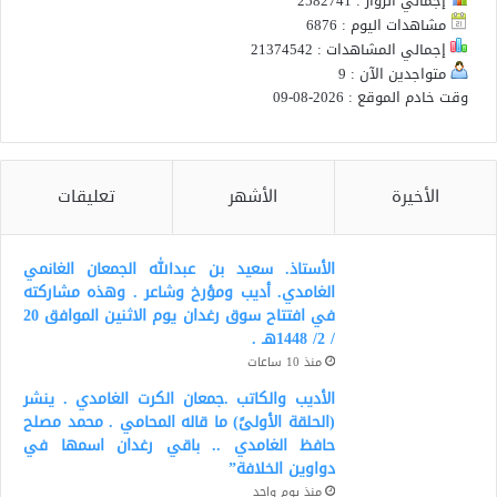
إجمالي الزوار : 2582741
مشاهدات اليوم : 6876
إجمالي المشاهدات : 21374542
متواجدين الآن : 9
وقت خادم الموقع : 2026-08-09
الأخيرة
الأشهر
تعليقات
الأستاذ. سعيد بن عبدالله الجمعان الغانمي
الغامدي. أديب ومؤرخ وشاعر . وهذه مشاركته
في افتتاح سوق رغدان يوم الاثنين الموافق 20
/ 2/ 1448هـ .
منذ 10 ساعات
الأديب والكاتب .جمعان الكرت الغامدي . ينشر
(الحلقة الأولىً) ما قاله المحامي . محمد مصلح
حافظ الغامدي .. باقي رغدان اسمها في
دواوين الخلافة”
منذ يوم واحد