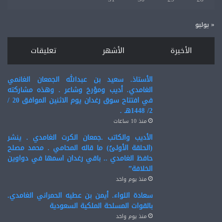
« يوليو
الأخيرة
الأشهر
تعليقات
الأستاذ. سعيد بن عبدالله الجمعان الغانمي
الغامدي. أديب ومؤرخ وشاعر . وهذه مشاركته
في افتتاح سوق رغدان يوم الاثنين الموافق 20 /
2/ 1448هـ .
منذ 10 ساعات
الأديب والكاتب .جمعان الكرت الغامدي . ينشر
(الحلقة الأولىً) ما قاله المحامي . محمد مصلح
حافظ الغامدي .. باقي رغدان اسمها في دواوين
الخلافة”
منذ يوم واحد
سعادة اللواء. أيمن بن عطيه الحمراني الغامدي.
بالقوات المسلحة الملكية السعودية
منذ يوم واحد