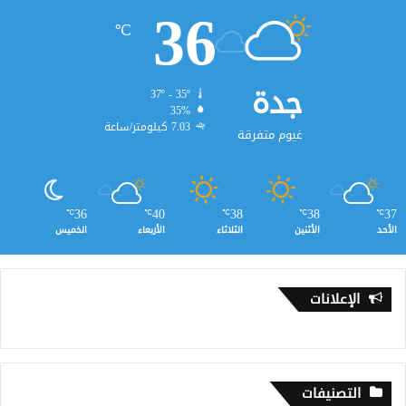
36
℃
جدة
37º - 35º
35%
7.03 كيلومتر/ساعة
غيوم متفرقة
36
40
38
38
37
℃
℃
℃
℃
℃
الأحد
الأثنين
الثلاثاء
الأربعاء
الخميس
الإعلانات
التصنيفات