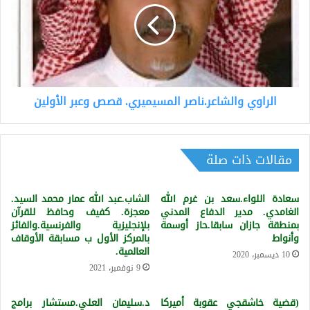
قصص
وعبر
الأولين
الراوي والشاعر.ناصر المسيميري. قصص وعبر الأولين
مقالات ذات صلة
سعادة اللواء.سعد بن غرم الله
الشاب.عبد الله عمار محمد السيد.
الغامدي. مدير الدفاع المدني
معجزة. كفيف وحافظ للقرآن
بمنطقة جازان سابقا.حاز أوسمة
بلإنجليزية والفرنسية.والفائز
وأنواط
بالمركز الأول ب مسابقة الأوقاف
العالمية.
10 ديسمبر، 2020
9 نوفمبر، 2021
(قضية خاشقجي عقوبة أميركا
د.سليمان العلي.‏مستشار برامج