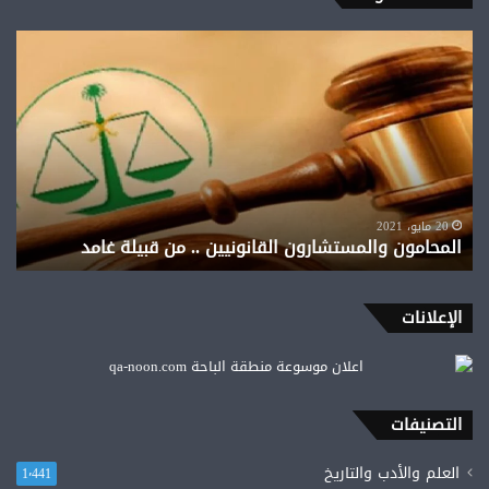
المحامون
والمستشارون
القانونيين
..
من
قبيلة
غامد
20 مايو، 2021
المحامون والمستشارون القانونيين .. من قبيلة غامد
الإعلانات
التصنيفات
العلم والأدب والتاريخ
1٬441