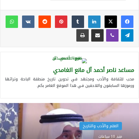
لينكدإن
بينتيريست
وات
تيلقرام
ڤايبر
مشاركة عبر البريد
طباعة
مساعد ناصر أحمد آل مانع الغامدي
محب للثقافة والأدب ومجتهد في تدوين تاريخ منطقة الباحة وتراثها
ورموزها السابقون واللاحقين في هذا الموقع العامر بكم.
العلم والأدب والتاريخ
منذ 10 ساعات