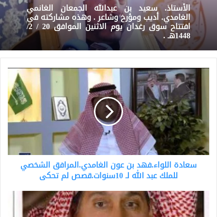
الأستاذ. سعيد بن عبدالله الجمعان الغانمي
الغامدي. أديب ومؤرخ وشاعر . وهذه مشاركته في
افتتاح سوق رغدان يوم الاثنين الموافق 20 / 2/
1448هـ .
سعادة
اللواء.فهد
بن
عون
الغامدي.المرافق
الشخصي
للملك
عبد
الله
سعادة اللواء.فهد بن عون الغامدي.المرافق الشخصي
لـ
10سنوات.قصص
للملك عبد الله لـ 10سنوات.قصص لم تحكى
لم
تحكى
الراوي
والشاعر.ناصر
المسيميري.