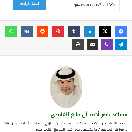
نسخ الرابط
لينكدإن
بينتيريست
وات
تيلقرام
ڤايبر
مشاركة عبر البريد
طباعة
مساعد ناصر أحمد آل مانع الغامدي
محب للثقافة والأدب ومجتهد في تدوين تاريخ منطقة الباحة وتراثها
ورموزها السابقون واللاحقين في هذا الموقع العامر بكم.