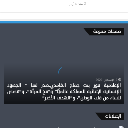
منذ 6 أيام
صفحات متنوعة
الإعلامية
فوز
بنت
جماح
الغامدي.صدر
لها
”
2 ديسمبر، 2020
الإعلامية فوز بنت جماح الغامدي.صدر لها ” الجهود
الجهود
الإنسانية الإغاثية للمملكة عالميًّا” و”فخ المرأة”، و”قصص
الإنسانية
لنساء من قلب الوطن”، و”الهدف الأخير”
الإغاثية
للمملكة
عالميًّا”
و”فخ
الإعلانات
المرأة”،
و”قصص