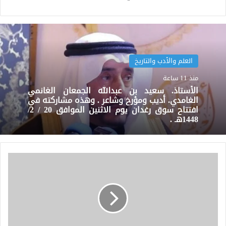
العلم والأدب والتاريخ
منذ 11 ساعة
الأستاذ. سعيد بن عبدالله الجمعان الغانمي
الغامدي. أديب ومؤرخ وشاعر . وهذه مشاركته في
افتتاح سوق رغدان يوم الاثنين الموافق 20 / 2/
1448هـ .
بروفيسور"محمد
حامد
الغامدي":
بلدنا
مُقبلة
على
عطش