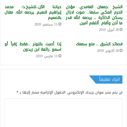
الشيخ .جمعان الغامدي. مؤذن
حياتنا الآن..للشيخ.د/ محمد
الحرم المكي سابقا.. صوت لازال
إبراهيم النعيم. يرحمه الله. مقال
يسكن الذاكرة .. يرحمه الله قدر
بالصميم
ما أذن وأقام .أللهم آمين.
11 سبتمبر، 2020
28 أبريل، 2019
قصائد الشرق .. متع سمعك
إذا أصبت بالتوتر ..فقط إقرأ أو
اسمع .رائعة ابن زيدون
20 أكتوبر، 2019
11 مارس، 2019
اترك تعليقاً
لن يتم نشر عنوان بريدك الإلكتروني.
الحقول الإلزامية مشار إليها بـ
*
ا
ل
ت