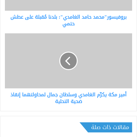
حتمي
بروفيسور"محمد حامد الغامدي": بلدنا مُقبلة على عطش
حتمي
أمير
مكة
يكرِّم
الغامدي
وسلطان
جمال
لمحاولتهما
إنقاذ
ضحية
أمير مكة يكرِّم الغامدي وسلطان جمال لمحاولتهما إنقاذ
التحلية
ضحية التحلية
مقالات ذات صلة