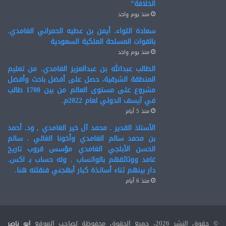
الخلافة”
منذ يوم واحد
سعادة اللواء. أيمن بن عطيه الحمراني الغامدي.
بالقوات المسلحة الملكية السعودية
منذ يوم واحد
الطالب عبدالله بن عبدالعزيز الغامدي. من تعليم
المنطقة الشرقية، حصل على أفضل باحث وأفضل
مشروع على مستوى العالم من بين 1700 طالب
في آيسف الدولي لعام 2022م.
منذ 5 أيام
الأستاذ القدير . محمد آل خير الغامدي , ود. أحمد
بن محمد سالم الغامدي وأخونا الغالي . سالم
الحسن الأبلجي الغامدي مؤسس قروب تاريخ
غامد ووثائقهم بالواتساب . وله حساب بـ اكس.
دار بينهم ثناء أساتذة كبار أبهجني فنقلته هنا.
منذ 6 أيام
© حقوق النشر 2026، جميع الحقوق محفوظة لصاحب الموقع
ابو ناصر