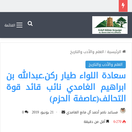
بحث عن
القائمة
الرئيسية
/
العلم والأدب والتاريخ
العلم والأدب والتاريخ
سعادة اللواء طيار ركن.عبدالله بن
ابراهيم الغامدي نائب قائد قوة
التحالف(عاصفة الحزم)
أرسل
مساعد ناصر أحمد آل مانع الغامدي
21 يونيو، 2019
0
بريدا
6٬270
أقل من دقيقة
إلكترونيا