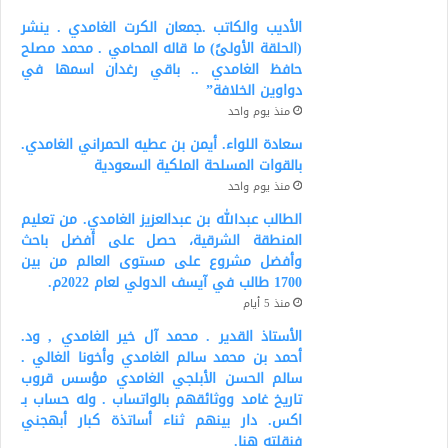
الأديب والكاتب .جمعان الكرت الغامدي . ينشر
(الحلقة الأولىً) ما قاله المحامي . محمد مصلح
حافظ الغامدي .. باقي رغدان اسمها في
دواوين الخلافة”
منذ يوم واحد
سعادة اللواء. أيمن بن عطيه الحمراني الغامدي.
بالقوات المسلحة الملكية السعودية
منذ يوم واحد
الطالب عبدالله بن عبدالعزيز الغامدي. من تعليم
المنطقة الشرقية، حصل على أفضل باحث
وأفضل مشروع على مستوى العالم من بين
1700 طالب في آيسف الدولي لعام 2022م.
منذ 5 أيام
الأستاذ القدير . محمد آل خير الغامدي , ود.
أحمد بن محمد سالم الغامدي وأخونا الغالي .
سالم الحسن الأبلجي الغامدي مؤسس قروب
تاريخ غامد ووثائقهم بالواتساب . وله حساب بـ
اكس. دار بينهم ثناء أساتذة كبار أبهجني
فنقلته هنا.