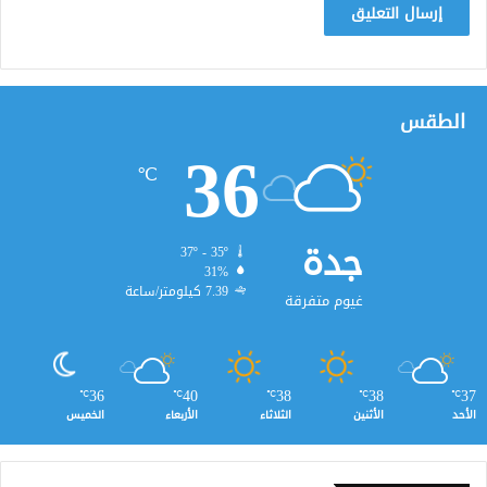
الطقس
36
℃
جدة
37º - 35º
31%
7.39 كيلومتر/ساعة
غيوم متفرقة
36
40
38
38
37
℃
℃
℃
℃
℃
الأحد
الأثنين
الثلاثاء
الأربعاء
الخميس