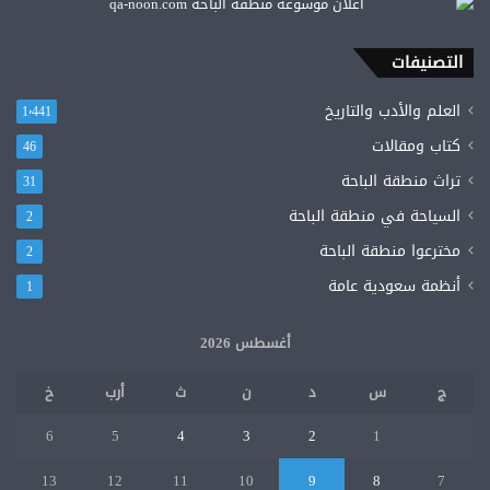
لنساء
من
التصنيفات
قلب
الوطن”،
العلم والأدب والتاريخ
1٬441
و”الهدف
الأخير”
كتاب ومقالات
46
تراث منطقة الباحة
31
السياحة في منطقة الباحة
2
مخترعوا منطقة الباحة
2
أنظمة سعودية عامة
1
أغسطس 2026
ج
س
د
ن
ث
أرب
خ
6
5
4
3
2
1
13
12
11
10
9
8
7