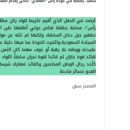
شاهد.. رصاصة في خوذة رأس “الغامدي” تحكي إقدام المق
عُرضت في الحفل الذي أقيم تكريما للواء ركن مظ
رأس”، مصابة بطلقة قناص حوثي أطلقها على الل
تطهير جبل دخان السابقة، ولكنها لم تثنه عن مو
السيادة السعودية.واعُتبرت الخوذة بما فيها دليلا
عقيدته ووطنه بلا رهبة أو خوف مهما كان الثمن.وك
لقائد قوة جازان ثم قائدا لقوة نجران سابقاً، اللو
كأحد رجال الوطن المخلصين وكقائد لمعارك شرسة 
العدو خسائر فادحة.
المصدر سبق