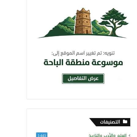
التصنيفات
العلم والأدب والتاريخ
1٬443