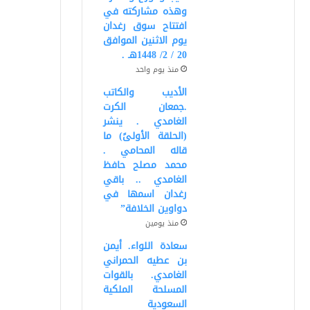
وهذه مشاركته في
افتتاح سوق رغدان
يوم الاثنين الموافق
20 / 2/ 1448هـ .
منذ يوم واحد
الأديب والكاتب
.جمعان الكرت
الغامدي . ينشر
(الحلقة الأولىً) ما
قاله المحامي .
محمد مصلح حافظ
الغامدي .. باقي
رغدان اسمها في
دواوين الخلافة”
منذ يومين
سعادة اللواء. أيمن
بن عطيه الحمراني
الغامدي. بالقوات
المسلحة الملكية
السعودية