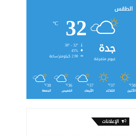
الطقس
32
℃
جدة
38º - 32º
45%
2.98 كيلومتر/ساعة
غيوم متفرقة
38
36
37
37
38
℃
℃
℃
℃
℃
الأثنين
الثلاثاء
الأربعاء
الخميس
الجمعة
الإعلانات