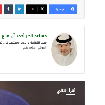
لينكدإن
فيسبوك
‫X
مساعد ناصر أحمد آل مانع 
محب للثقافة والأدب ومجتهد في تدوي
الموقع العامر بكم.
أقرأ التالي