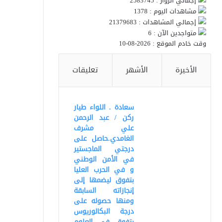
إجمالي الزوار : 2583745
مشاهدات اليوم : 1378
إجمالي المشاهدات : 21379683
متواجدين الآن : 6
وقت خادم الموقع : 2026-08-10
الأخيرة
الأشهر
تعليقات
سعادة . اللواء طيار
ركن / عبد الرحمن
علي مشرف
الغامدي.حاصل على
درجتي الماجستير
في الأمن الوطني
و في الحرب العليا
بتفوق ليضمها إلى
إنجازاته السابقة
ومنها حصوله على
درجة البكالوريوس
بتفوق في العلوم