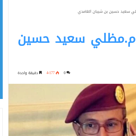
ظلي سعيد حسين بن شيبان الغامدي
ن.م.مظلي سعيد حسين
0
4٬177
دقيقة واحدة