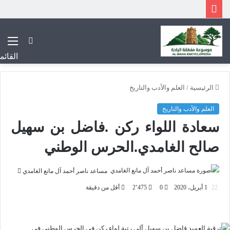
بحث
عن
القائم
الرئيسية
/
العلم والأدب والتاريخ
العلم والأدب والتاريخ
سعادة اللواء ركن .فاضل بن سهيل
صالح الغامدي.الحرس الوطني
أرسل
مساعد ناصر أحمد آل مانع الغامدي
بريدا
1 أبريل، 2020
0
2٬475
أقل من دقيقة
إلكتروني