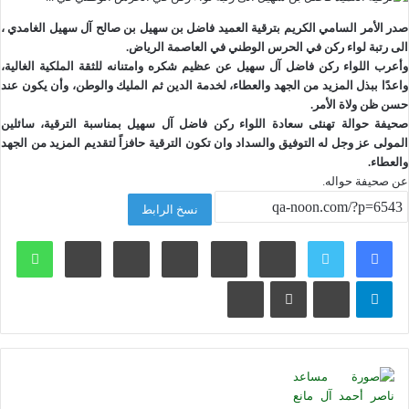
صدر الأمر السامي الكريم بترقية العميد فاضل بن سهيل بن صالح آل سهيل الغامدي ،
الى رتبة لواء ركن في الحرس الوطني في العاصمة الرياض.
وأعرب اللواء ركن فاضل آل سهيل عن عظيم شكره وامتنانه للثقة الملكية الغالية،
واعدًا ببذل المزيد من الجهد والعطاء، لخدمة الدين ثم المليك والوطن، وأن يكون عند
حسن ظن ولاة الأمر.
صحيفة حوالة تهنئى سعادة اللواء ركن فاضل آل سهيل بمناسبة الترقية، سائلين
المولى عز وجل له التوفيق والسداد وان تكون الترقية حافزاً لتقديم المزيد من الجهد
والعطاء.
عن صحيفة حواله.
نسخ الرابط
لينكدإن
بينتيريست
وات
تيلقرام
ڤايبر
مشاركة عبر البريد
طباعة