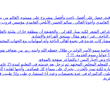
أفضل باحث وأفضل مشروع على مستوى العالم من بين 1700 طالب في آيسف الدولي لعام 2022
م الغامدي وأخونا الغالي . سالم الحسن الأبلجي الغامدي مؤسس قروب تار
ض الشعر لكنه يميل للغزلي . والحقيقة أن منطقة جازان مليئة بالعلماء
ي الباحة…غير ) وهو مقال يستحق القراءة والإشادة.
له مشاركات عديدة في تجمع أهالي الباحة وله اسهامات مع الجهات المخت
اصة سمو الأمير الوليد بن طلال حفظه الله وابنته ريم. من ضعاف نف
 حولنا رسوم الخدمة. !!! ؟.
نباء وش أخبار اليمن ) وللشاعر صفحة بالموقع.
مجتهد .ثم ترجل بعد خدمته في التعليم لمدة 25 عاما. عمل معرفا لقرية البلعلا .
اره لكنه تميز بالحزن . يجبرك على سماع كل قصائده.. وأحبها لقلبه ( أ
83 حاملي مؤهلات عليا 