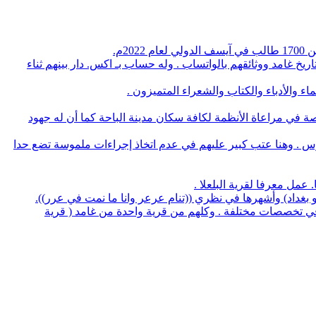
م.
يخ غامد ووثائقهم بالواتساب . وله حساب بـ اكس. دار بينهم ثناء
 والأدباء والكتاب والشعراء المتميزون .
صة في مراعاة الأنظمة لكافة سكان مدينة الباحة كما أن له جهود
وس . وهنا عتب كبير عليهم في عدم اتخاذ إجراءات ملموسة تضع حدا
لو بغداد) وأشهرها في نظري ((تنام عرعر وانا ما نمت في عرر)).
منهم 5 بروفسيور منهم 3 أطباء و32 يحملون الدكتوراه في عدة تخصصات وعدد 14 استشاري طب و32 طبيب في تخصصات مختلفة . وكلهم من قرية واحدة من غامد ( قرية