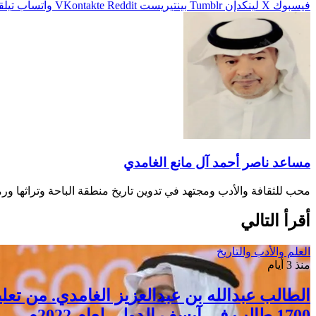
فيسبوك
‫X
لينكدإن
بينتيريست
واتساب
تيلق
مساعد ناصر أحمد آل مانع الغامدي
محب للثقافة والأدب ومجتهد في تدوين تاريخ منطقة الباحة وتراثها ورم
أقرأ التالي
العلم والأدب والتاريخ
منذ 3 أيام
الطالب عبدالله بن عبدالعزيز الغامدي. من 
1700 طالب في آيسف الدولي لعام 2022م.