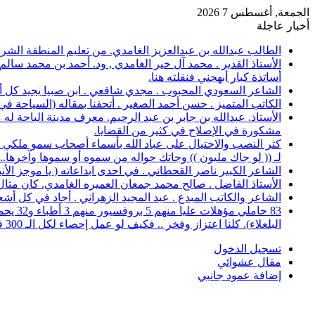
الجمعة, أغسطس 7 2026
أخبار عاجلة
الطالب عبدالله بن عبدالعزيز الغامدي. من تعليم المنطقة الشرقية، حصل على 
الأستاذ القدير . محمد آل خير الغامدي , ود. أحمد بن محمد سال
أساتذة كبار أبهجني فنقلته هنا.
الشاعر السعودي المحبوب . مجدي شافعي . ابن صبيا يجيد كل أغرا
الكاتب المتميز . حسن أحمد الصغير . أتحفنا بمقاله (السياحة ف
الأستاذ. عبدالله بن جابر بن عبد الرحيم. معرف مدينة الباحة 
مشكورة في الإصلاح في كثير من القضايا.
كثر النصب والاحتيال على عباد الله بأسماء أصحاب سمو ملكي خ
لـ (( لو جاك مليون )) وجاتك حواله من سموه أو سموها وآخرها..؟
الشاعر الكبير ناصر القحطاني . في احدى ابداعاته ( يا موجز الأ
الأستاذ الفاضل . صالح محمد جمعان العميره الغامدي. كان مثال للمعلم المخلص ال
الشاعر والكاتب المبدع . عبد المجيد الزهراني . أجاد في كل أشع
البلعلاء). كلنا اعتزاز وفخر .. فكيف لو عمل إحصاء لكل الـ 300 قرية.
تسجيل الدخول
مقال عشوائي
إضافة عمود جانبي