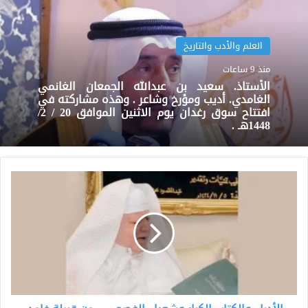
العلم والأدب والتاريخ
منذ 9 ساعات
الأستاذ. سعيد بن عبدالله الجمعان الغانمي
الغامدي. أديب ومؤرخ وشاعر . وهذه مشاركته في
افتتاح سوق رغدان يوم الاثنين الموافق 20 / 2/
1448هـ .
الأدباء
والكتاب
الكبار
وشعراء
الفصحى
..
من
قبيلة
غامد.