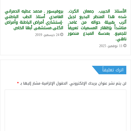
الأستاذ الحبيب. جمعان الكرت.
بروفيسور . محمد عطيه الحمراني
شده هذا المنظر البديع لجبل
الغامدي أستاذ الطب الباطني
أثرب بقبيلة حواله من غامد.
-إستشاري أمراض الباطنة وأمراض
مناشداً بإظهار المسميات تعريفاً
الكلى.مستشفى أبها الخاص
للجميع. بعدسة المبدع منصور
24 ديسمبر، 2019
ناهي.
11 نوفمبر، 2025
اترك تعليقاً
لن يتم نشر عنوان بريدك الإلكتروني.
الحقول الإلزامية مشار إليها بـ
*
ا
ل
ت
ع
ل