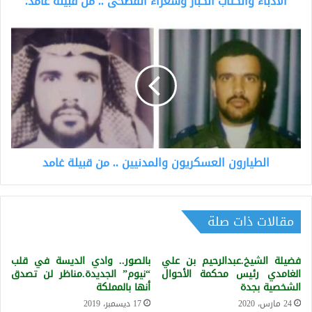
الأدباء والكتاب الكبار وشعراء الفصحى .. من قبيلة غامد.
الطيارون
العسكريون
والمدنيين
..
من
قبيلة
غامد
الطيارون العسكريون والمدنيين .. من قبيلة غامد
مقالات ذات صلة
فضيلة الشيخ.عبدالرحيم بن علي
بالصور.. وادي الديسة في قلب
الغامدي رئيس محكمة الأحوال
“نيوم” الجديدة.مناظر لن تصدق
الشخصية بجدة
أنها بالمملكة
24 مارس، 2020
17 ديسمبر، 2019