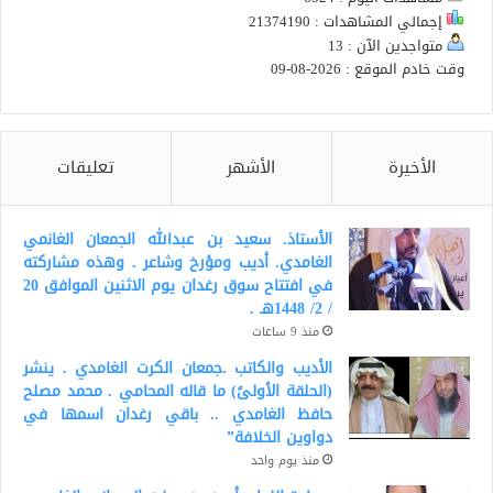
إجمالي المشاهدات : 21374190
متواجدين الآن : 13
وقت خادم الموقع : 2026-08-09
الأخيرة
الأشهر
تعليقات
الأستاذ. سعيد بن عبدالله الجمعان الغانمي
الغامدي. أديب ومؤرخ وشاعر . وهذه مشاركته
في افتتاح سوق رغدان يوم الاثنين الموافق 20
/ 2/ 1448هـ .
منذ 9 ساعات
الأديب والكاتب .جمعان الكرت الغامدي . ينشر
(الحلقة الأولىً) ما قاله المحامي . محمد مصلح
حافظ الغامدي .. باقي رغدان اسمها في
دواوين الخلافة”
منذ يوم واحد