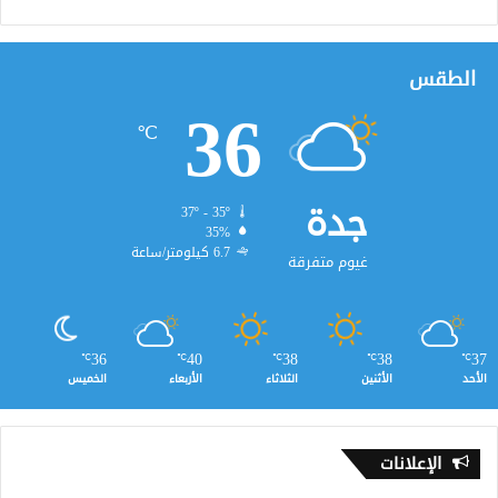
الطقس
36
℃
جدة
37º - 35º
35%
6.7 كيلومتر/ساعة
غيوم متفرقة
36
40
38
38
37
℃
℃
℃
℃
℃
الأحد
الأثنين
الثلاثاء
الأربعاء
الخميس
الإعلانات