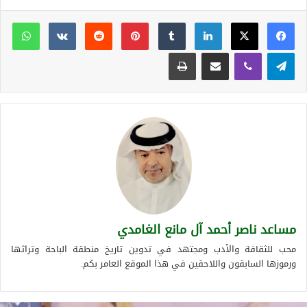
لينكدإن
بينتيريست
وات
تيلقرام
ڤايبر
مشاركة عبر البريد
طباعة
مساعد ناصر أحمد آل مانع الغامدي
محب للثقافة والأدب ومجتهد في تدوين تاريخ منطقة الباحة وتراثها
ورموزها السابقون واللاحقين في هذا الموقع العامر بكم.