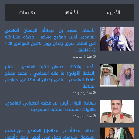
الأخيرة
الأشهر
تعليقات
الأستاذ. سعيد بن عبدالله الجمعان الغانمي
الغامدي. أديب ومؤرخ وشاعر . وهذه مشاركته
في افتتاح سوق رغدان يوم الاثنين الموافق 20 /
2/ 1448هـ .
منذ 9 ساعات
الأديب والكاتب .جمعان الكرت الغامدي . ينشر
(الحلقة الأولىً) ما قاله المحامي . محمد مصلح
حافظ الغامدي .. باقي رغدان اسمها في دواوين
الخلافة”
منذ يوم واحد
سعادة اللواء. أيمن بن عطيه الحمراني الغامدي.
بالقوات المسلحة الملكية السعودية
منذ يوم واحد
الطالب عبدالله بن عبدالعزيز الغامدي. من تعليم
المنطقة الشرقية، حصل على أفضل باحث وأفضل