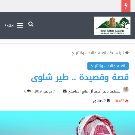
بحث عن
القائمة
الرئيسية
/
العلم والأدب والتاريخ
العلم والأدب والتاريخ
قصة وقصيدة .. طير شلوى
أرسل
مساعد ناصر أحمد آل مانع الغامدي
7 يوليو، 2019
0
بريدا
10٬462
2 دقائق
إلكترونيا