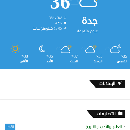
36
جدة
36º - 34º
42%
13.05 كيلومتر/ساعة
غيوم متفرقة
38
36
37
35
35
℃
℃
℃
℃
℃
الخميس
الجمعة
السبت
الأحد
الأثنين
الإعلانات
التصنيفات
العلم والأدب والتاريخ
1٬438