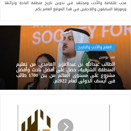
محب للثقافة والأدب ومجتهد في تدوين تاريخ منطقة الباحة وتراثها
ورموزها السابقون واللاحقين في هذا الموقع العامر بكم.
العلم والأدب والتاريخ
منذ يومين
الطالب عبدالله بن عبدالعزيز الغامدي. من تعليم
المنطقة الشرقية، حصل على أفضل باحث وأفضل
مشروع على مستوى العالم من بين 1700 طالب
في آيسف الدولي لعام 2022م.
حفل
تدشين
قناة
الباحة
الفضائية