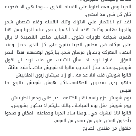
الجربا ومن معه اغاروا على القبيلة الاخرى ….وما هي الا ضحوية
كان كل شي قد انتهى.
لقد تم الانتصار على الاتراك وتلك القبيلة وغنم شجعان شمر
والجربا مغانم وكانت هذه احد الاسباب في غناة الجربا ومن هنا
ظهرت شجاعة طويرات شلوى…الشايب صاحب القصيدة لا يزال
على مركاه في مجلس الجربا يتفرج على كل الذي حصل وعند
انتهاء المعركه وتقابل فرسان شمر..يباركون لبعضهم هذا النصر
المؤزر… قالوا نريد اذا سأل الشايب من مات نريد ان نقول
شويش..وعندما سأل الشايب قالوا له شويش مات…أنشد قائلآ:-
قالوا شويش قلت لالا عدامة…او زاد هيشان زبون الملاييش
ماهو ردى بمدبرين الجهامة…لكن هوش شويش يالربع ما
هيش
يوم شويش حزم راسه نهار الكتامة…دبر ظنى وحمر الطرابيش
يوم شويش مثل يوم القيامة…بالله عليكم لا تحكون بشويش.
قالوا لالا نبشرك حي…وهنا ساد الجربا وجماعته المكان واصبحوا
يأخذون الودي على من تبقى من القوم.
منقول من منتدى الصايح