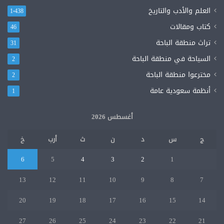
على
العلم والأدب والتاريخ
1٬438
مساجد
كتاب ومقالات
46
واقاف
المحافظه.
تراث منطقة الباحة
31
وكان
السياحة في منطقة الباحة
2
داعية.يرحمه
الله
مخترعوا منطقة الباحة
2
أنظمة سعودية عامة
1
أغسطس 2026
ج
س
د
ن
ث
أرب
خ
6
5
4
3
2
1
13
12
11
10
9
8
7
20
19
18
17
16
15
14
27
26
25
24
23
22
21