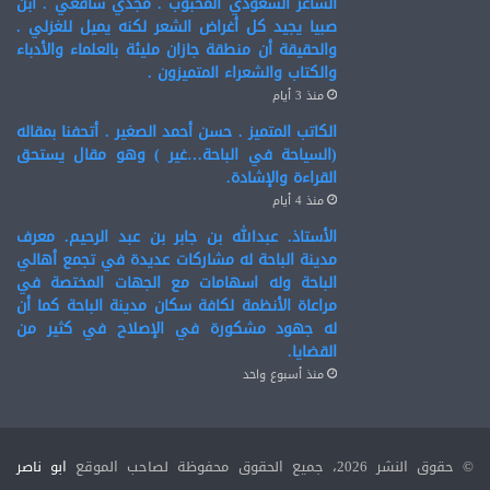
الشاعر السعودي المحبوب . مجدي شافعي . ابن
صبيا يجيد كل أغراض الشعر لكنه يميل للغزلي .
والحقيقة أن منطقة جازان مليئة بالعلماء والأدباء
والكتاب والشعراء المتميزون .
منذ 3 أيام
الكاتب المتميز . حسن أحمد الصغير . أتحفنا بمقاله
(السياحة في الباحة…غير ) وهو مقال يستحق
القراءة والإشادة.
منذ 4 أيام
الأستاذ. عبدالله بن جابر بن عبد الرحيم. معرف
مدينة الباحة له مشاركات عديدة في تجمع أهالي
الباحة وله اسهامات مع الجهات المختصة في
مراعاة الأنظمة لكافة سكان مدينة الباحة كما أن
له جهود مشكورة في الإصلاح في كثير من
القضايا.
منذ أسبوع واحد
© حقوق النشر 2026، جميع الحقوق محفوظة لصاحب الموقع
ابو ناصر