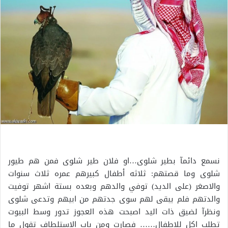
نسمع دائمآ بطير شلوى…او فلان طير شلوى فمن هم طيور
شلوى وما قصتهم: ثلاثه أطفال كبيرهم عمره ثلاث سنوات
والاصغر (على الديد) توفي والدهم وبعده بستة اشهر توفيت
والدتهم فلم يبقى لهم سوى جدتهم من ابيهم وتدعى شلوى
ونظرآ لضيق ذات اليد اصبحت هذه العجوز تدور وسط البيوت
تطلب اكل للاطفال…… فصارت ومن باب الاستلطاف تقول ما