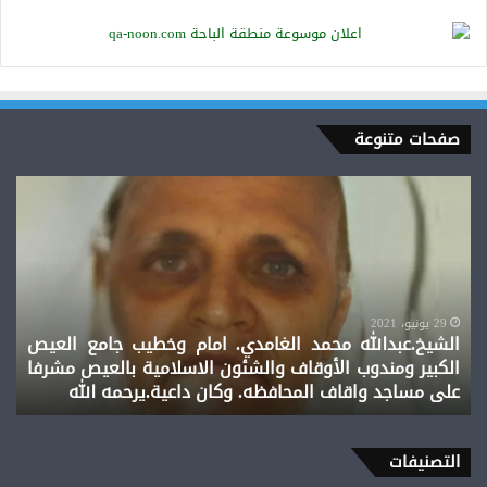
صفحات متنوعة
الشيخ.عبدالله
محمد
الغامدي.
امام
وخطيب
جامع
العيص
29 يونيو، 2021
الشيخ.عبدالله محمد الغامدي. امام وخطيب جامع العيص
الكبير
الكبير ومندوب الأوقاف والشئون الاسلامية بالعيص مشرفا
ومندوب
على مساجد واقاف المحافظه. وكان داعية.يرحمه الله
الأوقاف
والشئون
الاسلامية
بالعيص
التصنيفات
مشرفا