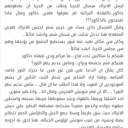
ارسل الاتراك مرسال للجربا وطلب من الجربا ان يعطونهم
خاكور..باللهجة التركية لم يعرفوا معنى خاكور وقال ماذا
تقصدون بالخاكور؟؟؟
وقال المرسال ((اي نساء من حريم شمر لجيش الاتراك لغرض
المتعه)) هنا تدخل شايب من شيبان شمر..وانشد قائلآ..
وكان في مكان بعيد عنه قبور يستطيع الجميع من رؤيتها وهم
في مجلس الجربا. انشد قائلآ:
هنيكم يا ساكنين تحت قاع…ما مركم ودي تقفاه خاكور
هنيكم متم بحشمه وبزاع…ومامن عديم ينغز الثور؟
كان يقال ان الدنيا على قرن ثور متى ما تحرك الثور قامت
القيامه…وهنا اراد الشاعر في شطر البيت الثاني ان يشعر
الموجودين ان الموت ولا هذا الطلب ما ان قال …مامن عديم ينغز
الثور؟ ….الا ان قفز شويش العجرش..وقال انا….وانا طير شلوى.
اخذ الشلفا ورفها بالهواء وعند سقوطها ضربها بسيفه وامتطى
صهوة جواده واندفع منفردآ بشجاعه منقطعة النظير على جيش
الاتراك حيث شق طريقآ وسط جمع الخيل والطرابش الحمر تتطاير
يمنة ويسرة من ضرب شويش لرؤوس الخياله. هنا لحق به اخويه
عدامة وهيشان العجرش….