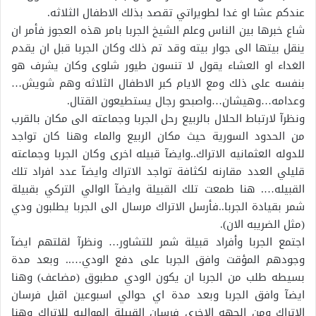
عندكم عشا او غدا لطويراتي تقصد بذلك الاطفال الثلاثه.
شاع خبرها بين الناس وعلم الشيخ الجربا بامر هذه العجوز فأمر ان
ينقل بيتها الى جوار بيته وقد تم ذلك وكان الجربا قبل ان يقدم
الغداء او العشاء يقول لا تنسون طيور شلوى وكان يشرف هو
بنفسه على ذلك ومع الايام كبر الاطفال الثلاثه وهم شويش…
وعدامه…وهيشان…واصبحو رجال يستطيعون القتال.
ونظرآ لارتباط الحلال بالربيع رحل الجربا وجماعته الى مكان بالقرب
من الحدود السورية حيث مكان الربيع والماء وهنا كان تواجد
للدوله العثمانيه الاتراك..وايضآ قبيله اخرى وكان الجربا وجماعته
قليلي العدد مقارنه لكثافة تواجد الاتراك وايضآ عدد افراد تلك
القبيله…. هنا طمعت تلك القبيلة وايضآ الوالي التركي بقبيلة
شمر بقيادة الجربا..فأرسل الاتراك مرسال الى الجربا يطلبون ودي
(مثل الضريبه الان).
اجتمع الجربا وأفراد قبيلة شمر للتشاور… ونظرآ لقلتهم ايضآ
وجودهم المؤقت وافق الجربا على دفع الودي….. وبعد مدة
بسيطه طلب من الجربا ان يكون الودي مطبوق (مضاعف) وهنا
ايضآ وافق الجربا وبعد مدة اي حوالي اسبوعين اقبل فرسان
الاتراك ومن الجهه الاخرى فرسان القبيلة المواليه للاتراك وهنا