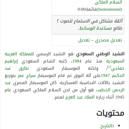
السلام الملكي
(Instrumental)
قائمة0:00
أثمّة مشاكل في الاستماع للصوت ؟
طالع
مساعدة الوسائط
.
تعديل مصدري
–
تعديل
النشيد الوطني السعودي
هو النشيد الرسمي
للمملكة العربية
السعودية
منذ عام
1984
، كتبه الشاعر السعودي
إبراهيم
[1]
خفاجي
، ولحّنه الموسيقار السعودي
طارق عبد
الحكيم
1947
على آلة البوق ثم قام الموسيقار
سراج عمر
بتوزيع
النشيد بالآلات النحاسية العسكرية. كان الموسيقار المصري
عبد
الرحمن الخطيب
هو أول من لحن السلام الملكي السعودي عام
1945 أثناء زيارة
الملك عبد العزيز
لمصر.
محتويات
1التاريخ