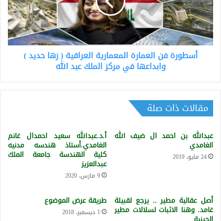
العراقية
(
زها
حديد
)
أسطورة فن العمارة المعمارية العراقية ( زها حديد )
وابداعها
في
وابداعها في مركز الملك عبد الله
مركز
الملك
عبد
مقالات ذات صلة
الله
عبدالله بن احمد ال ضيف الله
أ.د.عبدالله سعيد احمدال غانم
الغامدي
الغامدي.أستاذ هندسه مدنيه
كلية الهندسة جامعة الملك
24 مايو، 2019
عبدالعزيز
9 مارس، 2020
أصل عقالية مطير .. يرجع لقبيلة
طريقة عرض الموضوع
غامد. وهنا الاثبات لسلالات مطير
1 ديسمبر، 2018
الجينية