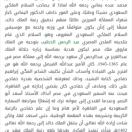
محمد عبده يماني رحمه الله لماذا لا يصاحب السلام الملكي
السعودي نشيدًا وطنيًا، وعلى الفور خاطب الدكتور اليماني كبار
شعراء المملكة المبرزين طالبًا منهم تحقيق رغبة الملك خالد،
منبهًا إلى إنأن يكون متوافقًا في وزنه ولحنه مع موسيقى
السلام الملكي السعودي المعروف وهو السلام الذي قام
بتلحينه الملحن المصري
عبد الرحمن الخطيب
بتوجيه من الملك
فاروق ملك مصر ليكون هدية بمناسبة زيارة جلالة الملك
عبدالعزيز بن عبدالرحمن آل سعود يرحمه الله إلى مملكة مصر في
عام 1365-1945. كان الأمير عبدالله الفيصل يرحمه الله هو من
اقترح على القيادة وأصحاب الشأن تكليف الشاعر المكّي إبراهيم
خفاجي كتابة النشيد، وذلك لمعرفته الشخصية بقدرة خفاجي
على ذلك، وصادف أن خفاجي كان يقضي إجازته في القاهرة،
فبحث عنه السفير السعودي في مصر آنذاك الأستاذ أسعد أبو
النصر، وعندما اهتدى إلى عنوانه ترك له إشعارًا بمراجعة السفارة
السعودية في القاهرة لأمر هام وما إن علم خفاجي بالرغبة
الكريمة وتشريفه بهذه المهمة الوطنية، حتى استعد لها، ولكن
شاءت إرادة الله تعالى أن ينتقل الملك خالد إلى رحمة الله تعالى
1402هـ فتأخر تنفيذ الفكرة. بعدها بلغه رغبة الملك فهد بن