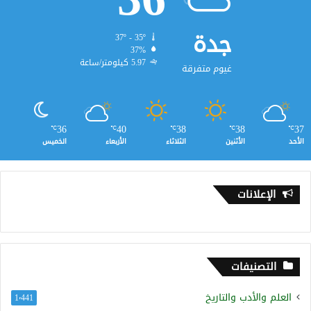
جدة
37º - 35º
37%
5.97 كيلومتر/ساعة
غيوم متفرقة
36
40
38
38
37
℃
℃
℃
℃
℃
الأحد
الأثنين
الثلاثاء
الأربعاء
الخميس
الإعلانات
التصنيفات
العلم والأدب والتاريخ
1٬441