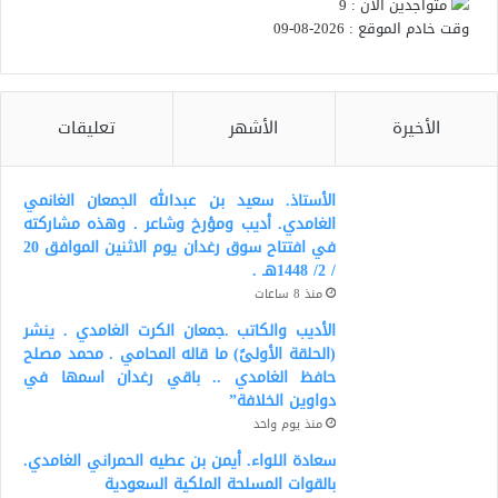
متواجدين الآن : 9
وقت خادم الموقع : 2026-08-09
الأخيرة
الأشهر
تعليقات
الأستاذ. سعيد بن عبدالله الجمعان الغانمي
الغامدي. أديب ومؤرخ وشاعر . وهذه مشاركته
في افتتاح سوق رغدان يوم الاثنين الموافق 20
/ 2/ 1448هـ .
منذ 8 ساعات
الأديب والكاتب .جمعان الكرت الغامدي . ينشر
(الحلقة الأولىً) ما قاله المحامي . محمد مصلح
حافظ الغامدي .. باقي رغدان اسمها في
دواوين الخلافة”
منذ يوم واحد
سعادة اللواء. أيمن بن عطيه الحمراني الغامدي.
بالقوات المسلحة الملكية السعودية