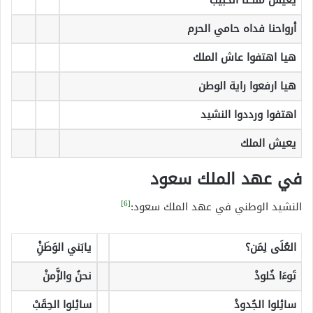
أرواحنا فداه حامي الحرم
هيا اهتفوا عاش الملك
هيا ارفعوا راية الوطن
اهتفوا ورددوا النشيد
يعيش الملك
في عهد الملك سعود
[6]
النشيد الوطني في عهد الملك سعود:
العُلَى لِمَن؟
يابَني الوَطَنِْ
تَوءَا خُلودْ
نحنُ والزَّمنْ
سائِلوا الجُدودْ
سائِلوا الحِقَبْ