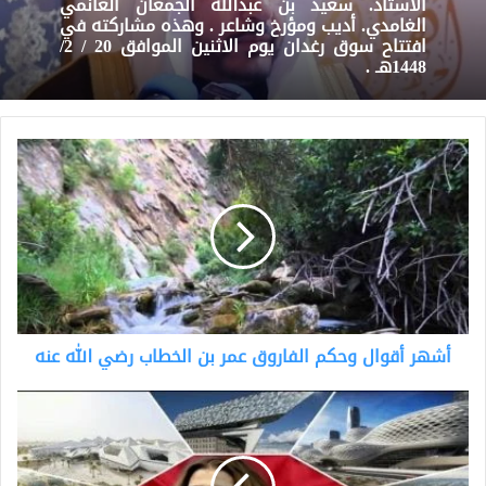
الأستاذ. سعيد بن عبدالله الجمعان الغانمي
الغامدي. أديب ومؤرخ وشاعر . وهذه مشاركته في
افتتاح سوق رغدان يوم الاثنين الموافق 20 / 2/
1448هـ .
أشهر
أقوال
وحكم
الفاروق
عمر
بن
الخطاب
رضي
الله
أشهر أقوال وحكم الفاروق عمر بن الخطاب رضي الله عنه
عنه
أسطورة
فن
العمارة
المعمارية