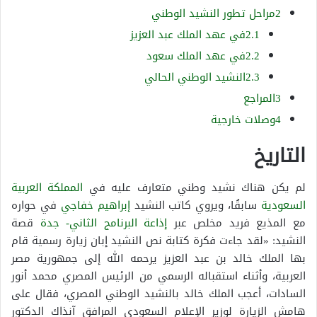
2مراحل تطور النشيد الوطني
2.1في عهد الملك عبد العزيز
2.2في عهد الملك سعود
2.3النشيد الوطني الحالي
3المراجع
4وصلات خارجية
التاريخ
لم يكن هناك نشيد وطني متعارف عليه في
المملكة العربية
السعودية
سابقُا، ويروي كاتب النشيد
إبراهيم خفاجي
في حواره
مع المذيع فريد مخلص عبر
إذاعة البرنامج الثاني- جدة
قصة
النشيد: «لقد جاءت فكرة كتابة نص النشيد إبان زيارة رسمية قام
بها الملك خالد بن عبد العزيز يرحمه الله إلى جمهورية مصر
العربية، وأثناء استقباله الرسمي من الرئيس المصري محمد أنور
السادات، أعجب الملك خالد بالنشيد الوطني المصري، فقال على
هامش الزيارة لوزير الإعلام السعودي المرافق آنذاك الدكتور