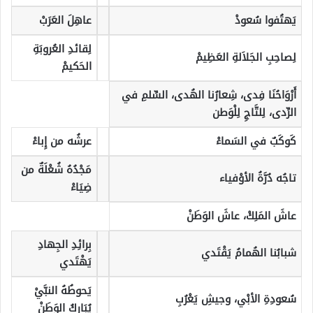
يَهتُفوا سُعودْ
عاهِلَ العَرَبْ
لِقائدِ العُروبَةِ
لِصاحِبِ الجَلاَلةِ العَظِيمْ
الحَكيمْ
أَرْوَاحُنَا فِدى، شِعارُنا الهُدى، السِّلمِ في
الرِّدى، لِلتَّاجِ لِلْوَطن
كَوكَبٌ في السَماءْ
عرشُه من إِباءْ
مَجْدُهُ شُعْلَةٌ من
تاجُه دُرَّةُ الأوْفياء
ضِيَاءْ
عاشَ المَلِكْ، عاشَ الوَطَنْ
بِرائِدِ الجِهادِ
شبابُنا الهُمامُ يَقْتَدي
يَهْتَدي
يَحوطُهُ النبَّيْ
سُعودِةِ الأبْي، وجيشِ يَعْرُبِ
يُبَارِكُ الوَطَنْ