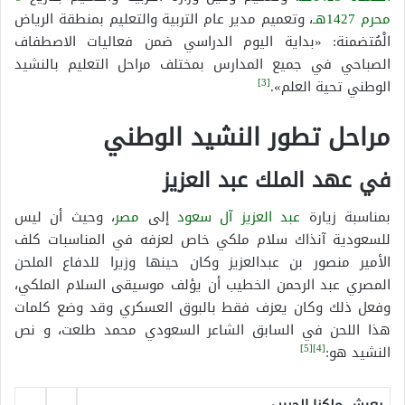
محرم
1427هـ
، وتعميم مدير عام التربية والتعليم بمنطقة الرياض
الْمُتضمنة: «بداية اليوم الدراسي ضمن فعاليات الاصطفاف
الصباحي في جميع المدارس بمختلف مراحل التعليم بالنشيد
[3]
الوطني تحية العلم».
مراحل تطور النشيد الوطني
في عهد الملك عبد العزيز
بمناسبة زيارة
عبد العزيز آل سعود
إلى
مصر
، وحيث أن ليس
للسعودية آنذاك سلام ملكي خاص لعزفه في المناسبات كلف
الأمير منصور بن عبدالعزيز وكان حينها وزيرا للدفاع الملحن
المصري عبد الرحمن الخطيب أن يؤلف موسيقى السلام الملكي،
وفعل ذلك وكان يعزف فقط بالبوق العسكري وقد وضع كلمات
هذا اللحن في السابق الشاعر السعودي محمد طلعت، و نص
[5]
[4]
النشيد هو:
يعيش ملكنا الحبيب