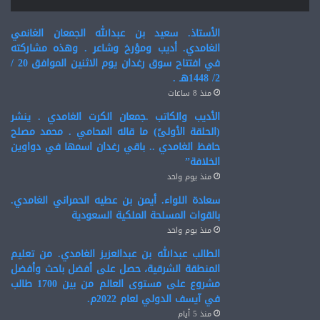
الأستاذ. سعيد بن عبدالله الجمعان الغانمي
الغامدي. أديب ومؤرخ وشاعر . وهذه مشاركته
في افتتاح سوق رغدان يوم الاثنين الموافق 20 /
2/ 1448هـ .
منذ 8 ساعات
الأديب والكاتب .جمعان الكرت الغامدي . ينشر
(الحلقة الأولىً) ما قاله المحامي . محمد مصلح
حافظ الغامدي .. باقي رغدان اسمها في دواوين
الخلافة”
منذ يوم واحد
سعادة اللواء. أيمن بن عطيه الحمراني الغامدي.
بالقوات المسلحة الملكية السعودية
منذ يوم واحد
الطالب عبدالله بن عبدالعزيز الغامدي. من تعليم
المنطقة الشرقية، حصل على أفضل باحث وأفضل
مشروع على مستوى العالم من بين 1700 طالب
في آيسف الدولي لعام 2022م.
منذ 5 أيام