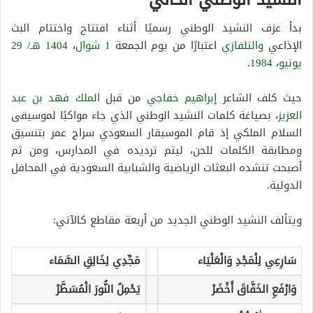
بدأ عزف النشيد الوطني رسميًا أثناء افتتاح واختتام البث
الإذاعي
والتلفازي
اعتبارًا من يوم الجمعة
1 شوال
،
1404 هـ
/
29
يونيو
،
1984
.
حيث كلف الشاعر
إبراهيم خفاجي
من قبل
الملك
فهد بن عبد
العزيز
، بصياغة كلمات النشيد الوطني الذي جاء مواكبًا لموسيقى
السلام الملكي إذ قام الموسيقار السعودي سراج عمر بتنسيق
ومطابقة الكلمات للحن، ليتم ترديده في المدارس، ومن ثم
أصبحت تنشده البعثات الرياضية والشبابية السعودية في المحافل
الدولية.
ويتألف النشيد الوطني الجديد من أربعة مقاطع كالآتي:
سَارِعِي لِلْمَجْدِ وَالْعَلْيَاء
مَجِّدِي لِخَالِقِ السَّمَاء
وَارْفَعِ الخَفَّاقَ أَخْضَرْ
يَحْمِلُ النُّورَ الْمُسَطَّرْ