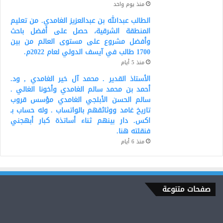
منذ يوم واحد
الطالب عبدالله بن عبدالعزيز الغامدي. من تعليم
المنطقة الشرقية، حصل على أفضل باحث
وأفضل مشروع على مستوى العالم من بين
1700 طالب في آيسف الدولي لعام 2022م.
منذ 5 أيام
الأستاذ القدير . محمد آل خير الغامدي , ود.
أحمد بن محمد سالم الغامدي وأخونا الغالي .
سالم الحسن الأبلجي الغامدي مؤسس قروب
تاريخ غامد ووثائقهم بالواتساب . وله حساب بـ
اكس. دار بينهم ثناء أساتذة كبار أبهجني
فنقلته هنا.
منذ 6 أيام
صفحات متنوعة
قصائد
قيلت