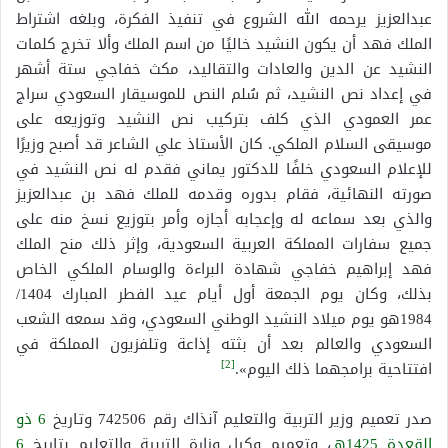
عبدالعزيز يرحمه الله الشروع في تنفيذ الفكرة، وبلغه اشتراط
الملك فهد أن يكون النشيد خاليًا من اسم الملك وألا تخرج كلمات
النشيد عن الدين والعادات والتقاليد، مكث خفاجي ستة أشهر
في إعداد نص النشيد، ثم سُلم النص للموسيقار السعودي سراج
عمر العمودي الذي كلف بتركيب نص النشيد وتوزيعه على
موسيقى السلام الملكي. كان الأستاذ علي الشاعر قد أصبح وزيرًا
للإعلام السعودي خلفًا للدكتور يماني فقدم له نص النشيد في
صورته النهائية، فقام بدوره وقدمه للملك فهد بن عبدالعزيز
والذي بعد سماعه له وإعجابه أجازه وأمر بتوزيع نسخ منه على
جميع سفارات المملكة العربية السعودية، وإثر ذلك منح الملك
فهد إبراهيم خفاجي شهادة البراءة والوسام الملكي الخاص
بذلك، وكان يوم الجمعة أول أيام عيد الفطر المبارك 1404/
1984هو يوم ميلاد النشيد الوطني السعودي، وقد سمعه الشعب
السعودي والعالم بعد أن بثته إذاعة وتلفزيون المملكة في
[2]
افتتاحية برامجهما ذلك اليوم».
صدر تعميم وزير التربية والتعليم آنذاك رقم 742506 وتاريخ
6 ذو
القعدة
1425هـ
، وتعميم وكيل وزارة التربية والتعليم بتاريخ
6