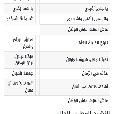
يا حِمَى زَغْرِدي
يا سَما رَدِّدي
وابْسِمى لِلْمُنَى واشْهدي
أنَّنا فِتْيَةُ الَُسؤْدَدِ
عاشَ المَلِكْ، عاشَ الوَطَنْ
يُعانِقُ الرّياَضَ
يُتَوِّجُ الجَزيرَةَ العَلَمْ
والحَرَمْ
مَلِكُنَا هِلالْ،
نَخيلُنا جلال، سُيوفُنا طِوَالْ
يُزيِّنُ الوطَنْ
عَدْلْه في الزَّمانْ
شِاهدٌ لِلْعَيَانْ
شَعْبُهُ، جُنْدُهُ، لَنْ
أسْدُهُ، ظَبْيُهُ، في أمَانْ
يُهانْ
عاشَ المَلِكْ، عاشَ الوَطَنْ
النشيد الوطني الحالي