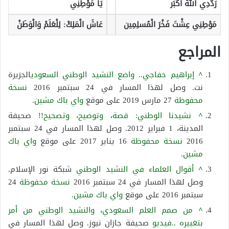
رَدّدِي اللهُ أكْبَر
يَا مَوْطِنِي
مَوْطِنِي عِشْتَ فَخْرَ الْمُسلِمِين
عَاشَ الْمَلِكْ: لِلْعَلَمْ وَالْوَطَنْ
المراجع
^
إبراهيم خفاجي.. واضع النشيد الوطني السعودي
الجزيرة
نت. وصل لهذا المسار في 24 سبتمبر 2016
نسخة
محفوظة
27 مارس 2019 على موقع
واي باك مشين
.
^
نشيدنا الوطني: قصة، وتوضيح، وتصحيح!!
صحيفة
المدينة، 1 فبراير 2012. وصل لهذا المسار في 24 سبتمبر
2016
نسخة محفوظة
16 يناير 2017 على موقع
واي باك
مشين
.
^
أقوال العلماء في النشيد الوطني
شبكة نور الإسلام.
وصل لهذا المسار في 24 سبتمبر 2016
نسخة محفوظة
24
سبتمبر 2016 على موقع
واي باك مشين
.
^
من صمم العلم السعودي، والنشيد الوطني من أمر
بتغييره ..فيديو
صحيفة جازان نيوز. وصل لهذا المسار في