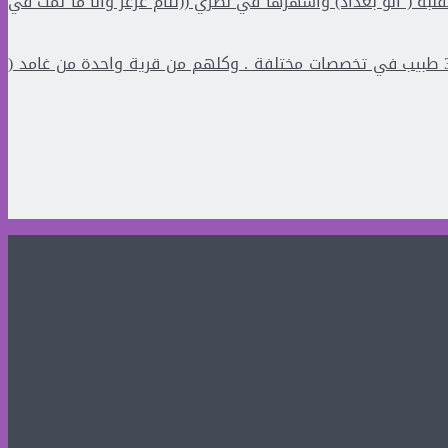
قلبه ( ألو بغداد) وأشهرها في نظري ((تنام عرعر وانا ما نمت في
83 حاملي مؤهلات عليا منهم 5 بروفسيور منهم 3 أطباء و32 يحملون الدكتوراه في عدة تخصصات وعدد 14 استشاري طب و32 طبيب في تخصصات مختلفة . وكلهم من قرية واحدة من غامد (