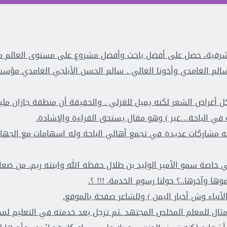
ى أفضل باحث وأفضل مشروع على مستوى العالم من بين 1700 طالب في آيسف الدولي لعا
 سالم الغامدي وأخونا الغالي . سالم الحسن الأبلجي الغامدي مؤس
أغراض الشعر لكنه يميل للغزلي . والحقيقة أن منطقة جازان مليئة 
حة في الباحة…غير ) وهو مقال يستحق القراءة والإشادة.
حة له مشاركات عديدة في تجمع أهالي الباحة وله اسهامات مع الجه
ي خاصة سمو الأمير الوليد بن طلال حفظه الله وابنته ريم. من ض
ها وآخرها..؟ حولنا رسوم الخدمة. !!! ؟.
الأنباء وش أخبار اليمن ) وللشاعر صفحة بالموقع.
لص المجتهد .ثم ترجل بعد خدمته في التعليم لمدة 25 عاما. عمل معرفا لقرية البلعل