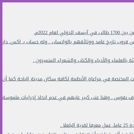
م 2022م.
س قروب تاريخ غامد ووثائقهم بالواتساب . وله حساب بـ اكس. دار
بالعلماء والأدباء والكتاب والشعراء المتميزون .
ات المختصة في مراعاة الأنظمة لكافة سكان مدينة الباحة كما أن
عاف نفوس . وهنا عتب كبير عليهم في عدم اتخاذ إجراءات ملموسة
ا .