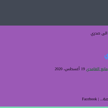
 الى صدري
ي
أرسل
مانع الغامدي
19 أغسطس، 2020
بريدا
إلكترونيا