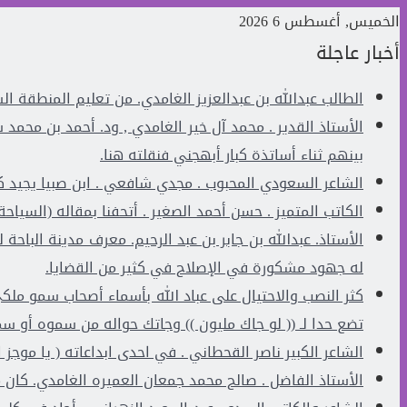
الخميس, أغسطس 6 2026
أخبار عاجلة
الطالب عبدالله بن عبدالعزيز الغامدي. من تعليم المنطقة الشرقية، حصل عل
الأستاذ القدير . محمد آل خير الغامدي , ود. أحمد بن محمد
بينهم ثناء أساتذة كبار أبهجني فنقلته هنا.
الشاعر السعودي المحبوب . مجدي شافعي . ابن صبيا يجيد كل 
الكاتب المتميز . حسن أحمد الصغير . أتحفنا بمقاله (السيا
الأستاذ. عبدالله بن جابر بن عبد الرحيم. معرف مدينة البا
له جهود مشكورة في الإصلاح في كثير من القضايا.
كثر النصب والاحتيال على عباد الله بأسماء أصحاب سمو ملك
تضع حدا لـ (( لو جاك مليون )) وجاتك حواله من سموه أو سمو
الشاعر الكبير ناصر القحطاني . في احدى ابداعاته ( يا موجز 
الأستاذ الفاضل . صالح محمد جمعان العميره الغامدي. كان مثال للمعلم المخ