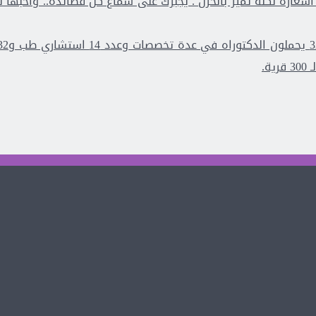
 أشعاره لكنه تميز بالحزن . يجبرك على سماع كل قصائده.. وأحبها ل
ة.