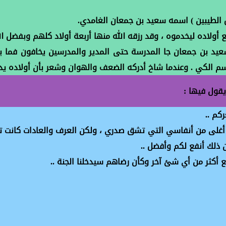
 الطيبين ) اسمه سعيد بن جمعان الغامدي.
ولاده ليخدموه ، وقد رزقه الله منها أربعة أولاد كلهم وبفضل الله
عيد بن جمعان جا المدرسة حتى المدير والمدرسين يخافون فما بال
 وسم الكي . وعندما شاخ أدركه الضعف والهوان وشعر بأن أولاده 
قول فيها :
كم ..
م أغلى من أنفاسي التي تشق صدري ، ولكن العرف والعادات كانت تق
ذلك أنفع لكم وأفضل ..
ع أكثر من أي شئ آخر وكأن رضاهم سيدخلنا الجنة ..