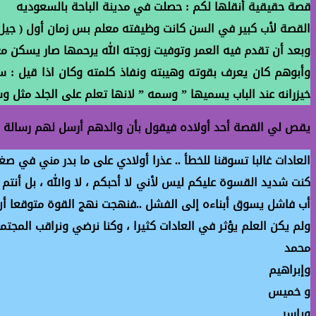
قصة حقيقية أنقلها لكم : حصلت في مدينة الباحة بالسعوديه
القصة لأب كبير في السن كانت وظيفته معلم بس زمان أول ( جيل
وبعد أن تقدم فيه العمر وتوفيت زوجته الله يرحمها صار يسكن مع أ
وأبوهم كان يعرف بقوته وهيبته ونفاذ كلمته وكان اذا قيل : س
خيزرانه عند الباب يسميها ” وسمه ” لانها تعلم على الجلد مثل
يقص لي القصة أحد أولاده فيقول بأن والدهم أرسل لهم رسالة ي
العادات غالبا تسوقنا للخطأ .. عذرا أولادي على ما بدر مني في صغر
كنت شديد القسوة عليكم ليس لأني لا أحبكم ، لا والله ، بل أنت
أب فاشل يسوق أبناءه إلى الفشل ..فنهجت نهج القوة متوقعا أن 
ولم يكن العلم يؤثر في العادات كثيرا ، وكنا نرضي ونراقب المجتم
محمد
وإبراهيم
و خميس
وياسر