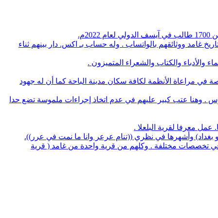
م.
يخ غامد ووثائقهم بالواتساب . وله حساب بـ اكس. دار بينهم ثناء
 والأدباء والكتاب والشعراء المتميزون .
صة في مراعاة الأنظمة لكافة سكان مدينة الباحة كما أن له جهود
وس . وهنا عتب كبير عليهم في عدم اتخاذ إجراءات ملموسة تضع حدا
لو بغداد) وأشهرها في نظري ((تنام عرعر وانا ما نمت في عرر)).
منهم 5 بروفسيور منهم 3 أطباء و32 يحملون الدكتوراه في عدة تخصصات وعدد 14 استشاري طب و32 طبيب في تخصصات مختلفة . وكلهم من قرية واحدة من غامد ( قرية