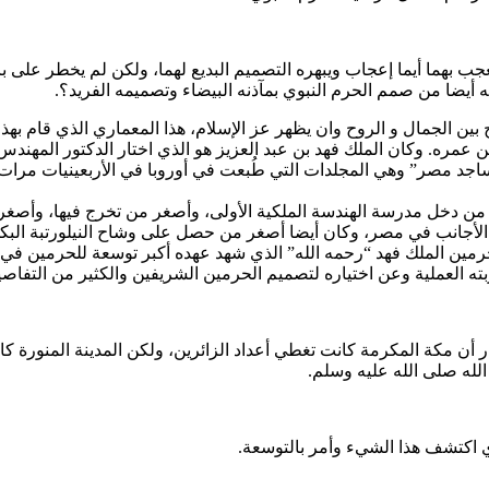
ب بهما أيما إعجاب ويبهره التصميم البديع لهما، ولكن لم يخطر على ب
 أيضا من صمم الحرم النبوي بمآذنه البيضاء وتصميمه الفريد؟.
ج بين الجمال و الروح وان يظهر عز الإسلام، هذا المعماري الذي قام 
ن عمره. وكان الملك فهد بن عبد العزيز هو الذي اختار الدكتور المهن
6 عاما تحت عنوان “موسوعة مساجد مصر” وهي المجلدات التي طُبعت في أوروبا في الأر
 دخل مدرسة الهندسة الملكية الأولى، وأصغر من تخرج فيها، وأصغر م
لأجانب في مصر، وكان أيضا أصغر من حصل على وشاح النيلورتبة البكو
 الملك فهد “رحمه الله” الذي شهد عهده أكبر توسعة للحرمين في تاريخ الإ
ه العملية وعن اختياره لتصميم الحرمين الشريفين والكثير من التفاص
 أن مكة المكرمة كانت تغطي أعداد الزائرين، ولكن المدينة المنورة كا
لله صلى الله عليه وسلم.
ذي اكتشف هذا الشيء وأمر بالتوسعة.