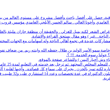
أفضل باحث وأفضل مشروع على مستوى العالم من بين 1700 طالب في آيسف الدولي لعام 2022
م الغامدي وأخونا الغالي . سالم الحسن الأبلجي الغامدي مؤسس قروب تار
ض الشعر لكنه يميل للغزلي . والحقيقة أن منطقة جازان مليئة بالعلماء
ي الباحة…غير ) وهو مقال يستحق القراءة والإشادة.
له مشاركات عديدة في تجمع أهالي الباحة وله اسهامات مع الجهات المخت
اصة سمو الأمير الوليد بن طلال حفظه الله وابنته ريم. من ضعاف نف
 حولنا رسوم الخدمة. !!! ؟.
نباء وش أخبار اليمن ) وللشاعر صفحة بالموقع.
مجتهد .ثم ترجل بعد خدمته في التعليم لمدة 25 عاما. عمل معرفا لقرية البلعلا .
اره لكنه تميز بالحزن . يجبرك على سماع كل قصائده.. وأحبها لقلبه ( أ
83 حاملي مؤهلات عليا 