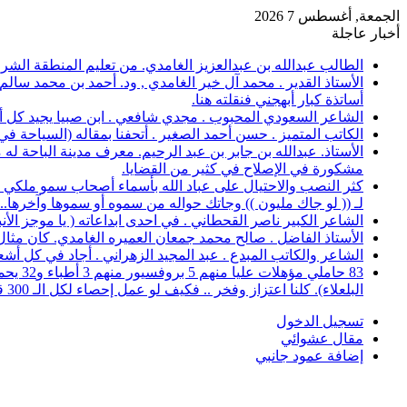
الجمعة, أغسطس 7 2026
أخبار عاجلة
الطالب عبدالله بن عبدالعزيز الغامدي. من تعليم المنطقة الشرقية، حصل على 
الأستاذ القدير . محمد آل خير الغامدي , ود. أحمد بن محمد سال
أساتذة كبار أبهجني فنقلته هنا.
الشاعر السعودي المحبوب . مجدي شافعي . ابن صبيا يجيد كل أغرا
الكاتب المتميز . حسن أحمد الصغير . أتحفنا بمقاله (السياحة ف
الأستاذ. عبدالله بن جابر بن عبد الرحيم. معرف مدينة الباحة 
مشكورة في الإصلاح في كثير من القضايا.
كثر النصب والاحتيال على عباد الله بأسماء أصحاب سمو ملكي خ
لـ (( لو جاك مليون )) وجاتك حواله من سموه أو سموها وآخرها..؟
الشاعر الكبير ناصر القحطاني . في احدى ابداعاته ( يا موجز الأ
الأستاذ الفاضل . صالح محمد جمعان العميره الغامدي. كان مثال للمعلم المخلص ال
الشاعر والكاتب المبدع . عبد المجيد الزهراني . أجاد في كل أشع
البلعلاء). كلنا اعتزاز وفخر .. فكيف لو عمل إحصاء لكل الـ 300 قرية.
تسجيل الدخول
مقال عشوائي
إضافة عمود جانبي