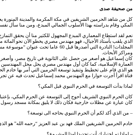
من صحيفة صدى
كل من شاهد الحرمين الشريفين في مكة المكرمة والمدينة المنورة يعج
المكي وقام بدراسته بهذا الأسلوب الجمالي المبدع، ومن منا سأل نفسه
نعم لقد استطاع المعماري المبدع المجهول للكثير منا أن يحقق التماز
الذي يلقب بأستاذ الأجيال، فهو مهندس مصري يخطو الآن نحو المائة م
المجلدات! النادرة التي أصدرها قبل 0
ومراكز الأبحاث.
كان إسماعيل هو أصغر من حصل على الثانوية في تاريخ مصر، وأصغر من
العمارة الإسلامية، كما كان أول مهندس مصري يحل محل المهندسين ا
هو الذي قام على تخطيط وتنفيذ توسعة الحرمين التي أمر بها خادم الحرمين
قناة اقرأ أجرت حوارا مع المهندس محمد إسماعيل تحدث فيه عن تجربت
لماذا بدأت التوسعة في الحرم النبوي قبل المكي؟
كان الحرم النبوي الشريف أحوج إلى التوسعة عن الحرم المكي، بإعتبار
كان عبارة عن مظلات خارجية فكان ذلك لا يليق بمكانة مسجد رسول ا
– من الذي أكد لكم أن الحرم النبوي بحاجه الى توسعة؟
خادم الحرمين الشريفين الملك فهد بن عبد العزيز “رحمه الله” هو ال
– لماذا تم اختيارك أنت تحديدا لهذا المشروع؟