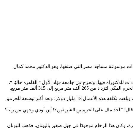
لدات موسوعة مساجد مصر التي صنفها، وهو الدكتور محمد كمال
مد في مدينة ميت غمر بمحافظة الدقهلية، يوم 15 سبتمبر 1908، عاش حياته مغرمًا بفنون العمارة الإسلامية، وحصل على 3 شهادات للدكتوراه فيها، وتخرج في جامعة فؤاد الأول ” القاهرة حاليًا “،
كما شملت توسعة الحرم مشروعات تكييف المكان وتغطيته بالمظلات والقباب، بالإضافة إلى جراج للسيارات يسع 5 آلاف سيارة تحت الأرض، وبلغت تكلفة هذه الأعمال 18 مليار دولار؛ وتعد أكبر توسعة للحرمين
قال: ” آخذ مال على الحرميين الشريفين؟! أين أودي وجهي من ربنا؟
 وكان هذا الرخام موجودًا في جبل صغير باليونان، فذهب لليونان