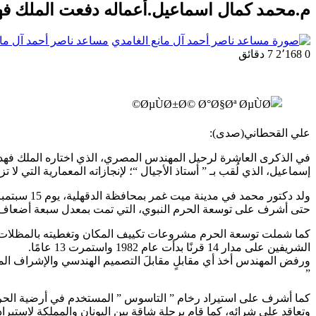
م.محمد كمال اسماعيل.أعماله دفعت الملك فهد
مساعد ناصر أحمد آل مان
0
2٬168
7 دقائق
علي القحطاني(صدى):
في الذكرى العاشرة لرحيل المهندس المصري، الذي اختاره الملك فهد
إسماعيل، الذي لُقب بـ ” أستاذ الأجيال “؛ لإنجازاته المعمارية التي لا 
حتى أشرف على توسعة الحرم النبوي، التي تمت بمعدل سبعة أضعاف لتزيد مساحته من 14 ألف متر مربع إلى 104 آلاف متر مربع، وتوسعة الحرم المكي لتزداد من
الشريفين على مدار 14 قرنًا بدأت عام 1982 واستمرت 13 عامًا.
ورفض المهندس أخذ أي مقابلٍ مقابلَ التصميم الهندسي والإشراف المع
”
كما أشرف على استيراد رخام ” التاسوس ” المستخدم في أرضية الحرم 
وتعاقد على شرائه، كما قام برحلة شاقة بين اليونان والمملكة لاستيراد