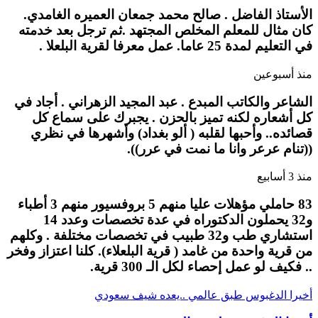
الأستاذ الفاضل . صالح محمد جمعان العميره الغامدي.
كان مثال للمعلم المخلص المجتهد .ثم ترجل بعد خدمته
في التعليم لمدة 25 عاما. عمل معرفا لقرية البلعلا .
منذ أسبوعين
الشاعر والكاتب المبدع . عبد المجيد الزهراني . أجاد في
كل أشعاره لكنه تميز بالحزن . يجبرك على سماع كل
قصائده.. وأحبها لقلبه ( ألو بغداد) وأشهرها في نظري
((تنام عرعر وانا ما نمت في عرر)).
منذ 3 أسابيع
83 حاملي مؤهلات عليا منهم 5 بروفسيور منهم 3 أطباء
و32 يحملون الدكتوراه في عدة تخصصات وعدد 14
استشاري طب و32 طبيب في تخصصات مختلفة . وكلهم
من قرية واحدة من غامد ( قرية البلعلاء). كلنا اعتزاز وفخر
.. فكيف لو عمل إحصاء لكل الـ 300 قرية.
أخيرا الدغبوس طبق عالمي ..يعده شيف سعودي