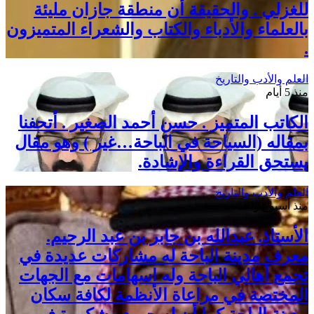
للغزلي . والحقيقة أن منطقة جازان مليئة
بالعلماء والأدباء والكتاب والشعراء المتميزون
.
العلم والأدب والتاريخ
منذ 5 أيام
الكاتب المتميز . حسن أحمد الصغير . أتحفنا
بمقاله (السياحة في الباحة…غير ) وهو مقال
يستحق القراءة والإشادة.
العلم والأدب والتاريخ
منذ أسبوع واحد
الأستاذ. عبدالله بن جابر بن عبد الرحيم.
معرف مدينة الباحة له مشاركات عديدة في
تجمع أهالي الباحة وله اسهامات مع الجهات
المختصة في مراعاة الأنظمة لكافة سكان