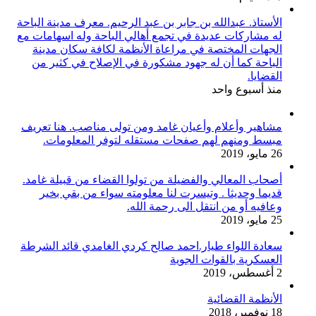
الأستاذ. عبدالله بن جابر بن عبد الرحيم. معرف مدينة الباحة
له مشاركات عديدة في تجمع أهالي الباحة وله اسهامات مع
الجهات المختصة في مراعاة الأنظمة لكافة سكان مدينة
الباحة كما أن له جهود مشكورة في الإصلاح في كثير من
القضايا.
منذ أسبوع واحد
مشاهير وأعلام وأعيان غامد ومن تولى مناصب. هنا تعريف
مبسط ومنهم لهم صفحات مستقله لتوفر المعلومات.
26 مايو، 2019
أصحاب المعالي والفضيلة من تولوا القضاء من قبيلة غامد.
قديما وحديثا . وتيسرت لنا معلومته سواء من بقي بخير
وعافيه أو من انتقل الى رحمة الله.
25 مايو، 2019
سعادة اللواء طيار.احمد صالح كردي الغامدي قائد الشرطة
العسكرية بالقوات الجوية
2 أغسطس، 2019
الأنظمة القضائية
18 نوفمبر، 2018