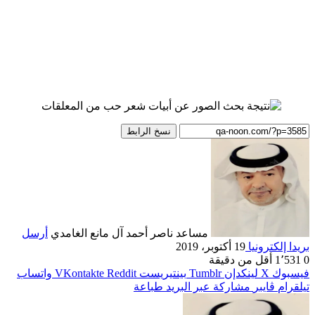
نسخ الرابط
مساعد ناصر أحمد آل مانع الغامدي
أرسل
بريدا إلكترونيا
19 أكتوبر، 2019
0
1٬531
أقل من دقيقة
فيسبوك
‫X
لينكدإن
بينتيريست
واتساب
تيلقرام
ڤايبر
مشاركة عبر البريد
طباعة