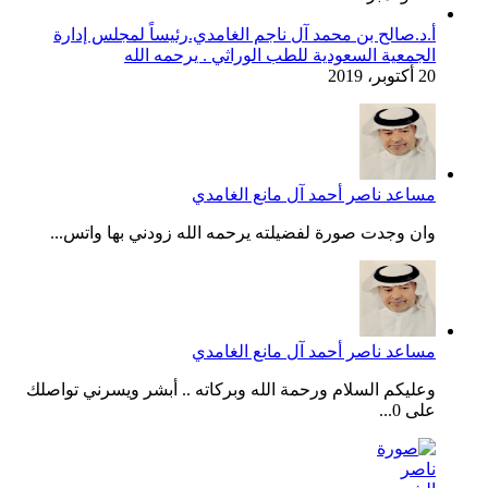
أ.د.صالح بن محمد آل ناجم الغامدي.رئيساً لمجلس إدارة
الجمعية السعودية للطب الوراثي . يرحمه الله
20 أكتوبر، 2019
مساعد ناصر أحمد آل مانع الغامدي
وان وجدت صورة لفضيلته يرحمه الله زودني بها واتس...
مساعد ناصر أحمد آل مانع الغامدي
وعليكم السلام ورحمة الله وبركاته .. أبشر ويسرني تواصلك
على 0...