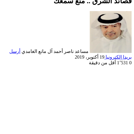
قصائد الشرق .. متع سمعك
مساعد ناصر أحمد آل مانع الغامدي
أرسل
بريدا إلكترونيا
19 أكتوبر، 2019
0
1٬531
أقل من دقيقة