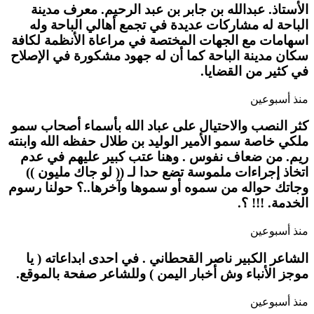
الأستاذ. عبدالله بن جابر بن عبد الرحيم. معرف مدينة
الباحة له مشاركات عديدة في تجمع أهالي الباحة وله
اسهامات مع الجهات المختصة في مراعاة الأنظمة لكافة
سكان مدينة الباحة كما أن له جهود مشكورة في الإصلاح
في كثير من القضايا.
منذ أسبوعين
كثر النصب والاحتيال على عباد الله بأسماء أصحاب سمو
ملكي خاصة سمو الأمير الوليد بن طلال حفظه الله وابنته
ريم. من ضعاف نفوس . وهنا عتب كبير عليهم في عدم
اتخاذ إجراءات ملموسة تضع حدا لـ (( لو جاك مليون ))
وجاتك حواله من سموه أو سموها وآخرها..؟ حولنا رسوم
الخدمة. !!! ؟.
منذ أسبوعين
الشاعر الكبير ناصر القحطاني . في احدى ابداعاته ( يا
موجز الأنباء وش أخبار اليمن ) وللشاعر صفحة بالموقع.
منذ أسبوعين