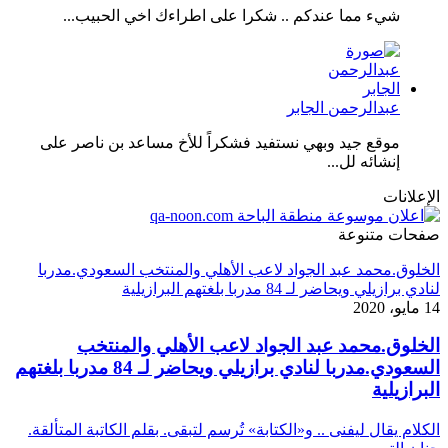
شيء مما عندكم .. شكرا على اطراءك اخي الحبيب...
عبدالرحمن الجابر
موقع جيد وبهي نستفيد فشكراً للأخ مساعد بن ناصر على
إنشائه لل...
الإعلانات
صفحات متنوعة
الخلوق.محمد عبد الجواد لاعب الأهلي والمنتخب السعودي.مدربا
لنادي برازيلي ويحاضر لـ 84 مدربا بلغتهم البرازيلية
14 مايو، 2020
الخلوق.محمد عبد الجواد لاعب الأهلي والمنتخب
السعودي.مدربا لنادي برازيلي ويحاضر لـ 84 مدربا بلغتهم
البرازيلية
الكلام يقال ليفنى .. و«الكتابة» تُرسم لتبقى. بقلم الكاتبة المتألقة.