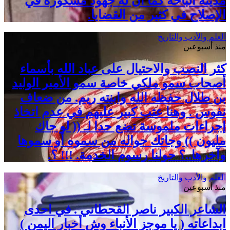
مدينة الباحة كما أن له جهود مشكورة في
الإصلاح في كثير من القضايا.
العلم والأدب والتاريخ
منذ أسبوعين
كثر النصب والاحتيال على عباد الله بأسماء
أصحاب سمو ملكي خاصة سمو الأمير الوليد
بن طلال حفظه الله وابنته ريم. من ضعاف
نفوس . وهنا عتب كبير عليهم في عدم اتخاذ
إجراءات ملموسة تضع حدا لـ (( لو جاك
مليون )) وجاتك حواله من سموه أو سموها
وآخرها..؟ حولنا رسوم الخدمة. !!! ؟.
العلم والأدب والتاريخ
منذ أسبوعين
الشاعر الكبير ناصر القحطاني . في احدى
ابداعاته ( يا موجز الأنباء وش أخبار اليمن )