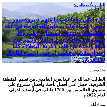
العلم والأدب والتاريخ
منذ 3 أسابيع
83 حاملي مؤهلات عليا منهم 5 بروفسيور
منهم 3 أطباء و32 يحملون الدكتوراه في عدة
تخصصات وعدد 14 استشاري طب و32
طبيب في تخصصات مختلفة . وكلهم من
قرية واحدة من غامد ( قرية البلعلاء). كلنا
اعتزاز وفخر .. فكيف لو عمل إحصاء لكل الـ
300 قرية.
منذ يومين
الطالب عبدالله بن عبدالعزيز الغامدي. من تعليم المنطقة
الشرقية، حصل على أفضل باحث وأفضل مشروع على
مستوى العالم من بين 1700 طالب في آيسف الدولي
لعام 2022م.
منذ 4 أيام