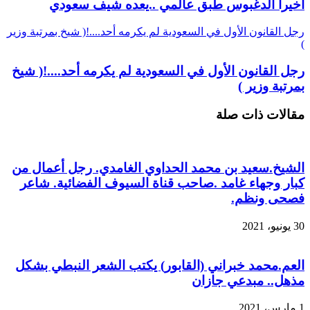
أخيرا الدغبوس طبق عالمي ..يعده شيف سعودي
رجل القانون الأول في السعودية لم يكرمه أحد....!( شيخ بمرتبة وزير
)
رجل القانون الأول في السعودية لم يكرمه أحد....!( شيخ
بمرتبة وزير )
مقالات ذات صلة
الشيخ.سعيد بن محمد الحداوي الغامدي. رجل أعمال من
كبار وجهاء غامد .صاحب قناة السيوف الفضائية. شاعر
فصحى ونظم.
30 يونيو، 2021
العم.محمد خبراني (القابور) يكتب الشعر النبطي بشكل
مذهل.. مبدعي جازان
1 مارس، 2021