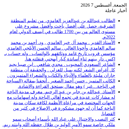
الجمعة, أغسطس 7 2026
أخبار عاجلة
الطالب عبدالله بن عبدالعزيز الغامدي. من تعليم المنطقة
الشرقية، حصل على أفضل باحث وأفضل مشروع على
مستوى العالم من بين 1700 طالب في آيسف الدولي لعام
2022م.
الأستاذ القدير . محمد آل خير الغامدي , ود. أحمد بن محمد
سالم الغامدي وأخونا الغالي . سالم الحسن الأبلجي الغامدي
مؤسس قروب تاريخ غامد ووثائقهم بالواتساب . وله حساب بـ
اكس. دار بينهم ثناء أساتذة كبار أبهجني فنقلته هنا.
الشاعر السعودي المحبوب . مجدي شافعي . ابن صبيا يجيد
كل أغراض الشعر لكنه يميل للغزلي . والحقيقة أن منطقة
جازان مليئة بالعلماء والأدباء والكتاب والشعراء المتميزون .
الكاتب المتميز . حسن أحمد الصغير . أتحفنا بمقاله (السياحة
في الباحة…غير ) وهو مقال يستحق القراءة والإشادة.
الأستاذ. عبدالله بن جابر بن عبد الرحيم. معرف مدينة الباحة
له مشاركات عديدة في تجمع أهالي الباحة وله اسهامات مع
الجهات المختصة في مراعاة الأنظمة لكافة سكان مدينة
الباحة كما أن له جهود مشكورة في الإصلاح في كثير من
القضايا.
كثر النصب والاحتيال على عباد الله بأسماء أصحاب سمو
ملكي خاصة سمو الأمير الوليد بن طلال حفظه الله وابنته ريم.