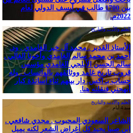
بين 1700 طالب في آيسف الدولي لعام
2022م.
العلم والأدب والتاريخ
منذ 4 أيام
الأستاذ القدير . محمد آل خير الغامدي , ود.
أحمد بن محمد سالم الغامدي وأخونا الغالي .
سالم الحسن الأبلجي الغامدي مؤسس
قروب تاريخ غامد ووثائقهم بالواتساب . وله
حساب بـ اكس. دار بينهم ثناء أساتذة كبار
أبهجني فنقلته هنا.
العلم والأدب والتاريخ
منذ 4 أيام
الشاعر السعودي المحبوب . مجدي شافعي .
ابن صبيا يجيد كل أغراض الشعر لكنه يميل