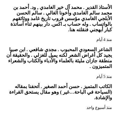
الأستاذ القدير . محمد آل خير الغامدي , ود. أحمد بن
محمد سالم الغامدي وأخونا الغالي . سالم الحسن
الأبلجي الغامدي مؤسس قروب تاريخ غامد ووثائقهم
بالواتساب . وله حساب بـ اكس. دار بينهم ثناء أساتذة
كبار أبهجني فنقلته هنا.
منذ 4 أيام
الشاعر السعودي المحبوب . مجدي شافعي . ابن صبيا
يجيد كل أغراض الشعر لكنه يميل للغزلي . والحقيقة أن
منطقة جازان مليئة بالعلماء والأدباء والكتاب والشعراء
المتميزون .
منذ 5 أيام
الكاتب المتميز . حسن أحمد الصغير . أتحفنا بمقاله
(السياحة في الباحة…غير ) وهو مقال يستحق القراءة
والإشادة.
منذ أسبوع واحد