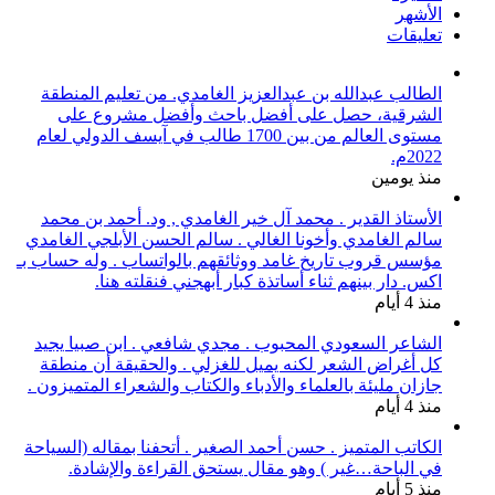
الأشهر
تعليقات
الطالب عبدالله بن عبدالعزيز الغامدي. من تعليم المنطقة
الشرقية، حصل على أفضل باحث وأفضل مشروع على
مستوى العالم من بين 1700 طالب في آيسف الدولي لعام
2022م.
منذ يومين
الأستاذ القدير . محمد آل خير الغامدي , ود. أحمد بن محمد
سالم الغامدي وأخونا الغالي . سالم الحسن الأبلجي الغامدي
مؤسس قروب تاريخ غامد ووثائقهم بالواتساب . وله حساب بـ
اكس. دار بينهم ثناء أساتذة كبار أبهجني فنقلته هنا.
منذ 4 أيام
الشاعر السعودي المحبوب . مجدي شافعي . ابن صبيا يجيد
كل أغراض الشعر لكنه يميل للغزلي . والحقيقة أن منطقة
جازان مليئة بالعلماء والأدباء والكتاب والشعراء المتميزون .
منذ 4 أيام
الكاتب المتميز . حسن أحمد الصغير . أتحفنا بمقاله (السياحة
في الباحة…غير ) وهو مقال يستحق القراءة والإشادة.
منذ 5 أيام