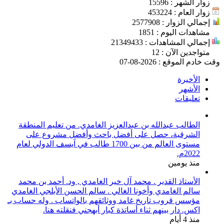
زوار الشهر : 15596
زوار العام : 453224
إجمالي الزوار : 2577908
مشاهدات اليوم : 1851
إجمالي المشاهدات : 21349433
متواجدين الآن : 12
وقت خادم الموقع : 2026-08-07
الأخيرة
الأشهر
تعليقات
الطالب عبدالله بن عبدالعزيز الغامدي. من تعليم المنطقة
الشرقية، حصل على أفضل باحث وأفضل مشروع على
مستوى العالم من بين 1700 طالب في آيسف الدولي لعام
2022م.
منذ يومين
الأستاذ القدير . محمد آل خير الغامدي , ود. أحمد بن محمد
سالم الغامدي وأخونا الغالي . سالم الحسن الأبلجي الغامدي
مؤسس قروب تاريخ غامد ووثائقهم بالواتساب . وله حساب بـ
اكس. دار بينهم ثناء أساتذة كبار أبهجني فنقلته هنا.
منذ 4 أيام