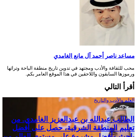
مساعد ناصر أحمد آل مانع الغامدي
محب للثقافة والأدب ومجتهد في تدوين تاريخ منطقة الباحة وتراثها
ورموزها السابقون واللاحقين في هذا الموقع العامر بكم.
أقرأ التالي
العلم والأدب والتاريخ
منذ يومين
الطالب عبدالله بن عبدالعزيز الغامدي. من
تعليم المنطقة الشرقية، حصل على أفضل
باحث وأفضل مشروع على مستوى العالم من