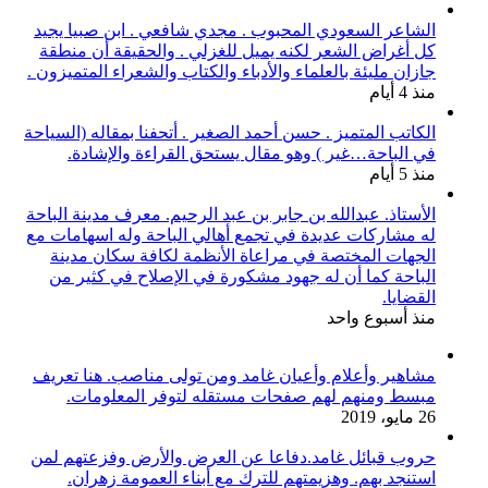
الشاعر السعودي المحبوب . مجدي شافعي . ابن صبيا يجيد
كل أغراض الشعر لكنه يميل للغزلي . والحقيقة أن منطقة
جازان مليئة بالعلماء والأدباء والكتاب والشعراء المتميزون .
منذ 4 أيام
الكاتب المتميز . حسن أحمد الصغير . أتحفنا بمقاله (السياحة
في الباحة…غير ) وهو مقال يستحق القراءة والإشادة.
منذ 5 أيام
الأستاذ. عبدالله بن جابر بن عبد الرحيم. معرف مدينة الباحة
له مشاركات عديدة في تجمع أهالي الباحة وله اسهامات مع
الجهات المختصة في مراعاة الأنظمة لكافة سكان مدينة
الباحة كما أن له جهود مشكورة في الإصلاح في كثير من
القضايا.
منذ أسبوع واحد
مشاهير وأعلام وأعيان غامد ومن تولى مناصب. هنا تعريف
مبسط ومنهم لهم صفحات مستقله لتوفر المعلومات.
26 مايو، 2019
حروب قبائل غامد.دفاعا عن العرض والأرض وفزعتهم لمن
استنجد بهم. وهزيمتهم للترك مع أبناء العمومة زهران.