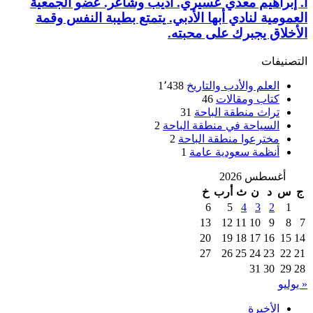
أ. إبراهيم معدي عسيري. أديب وشاعر. عضو الجمعية
العمومية لنادي أبها الأدبي. يتمتع بطيبة النفس وقمة
الأخلاق يجبرك على محبته.
التصنيفات
العلم والأدب والتاريخ
1٬438
كتاب ومقالات
46
تراث منطقة الباحة
31
السياحة في منطقة الباحة
2
مخترعوا منطقة الباحة
2
أنظمة سعودية عامة
1
أغسطس 2026
ج
س
د
ن
ث
أرب
خ
6
5
4
3
2
1
13
12
11
10
9
8
7
20
19
18
17
16
15
14
27
26
25
24
23
22
21
31
30
29
28
« يوليو
الأخيرة