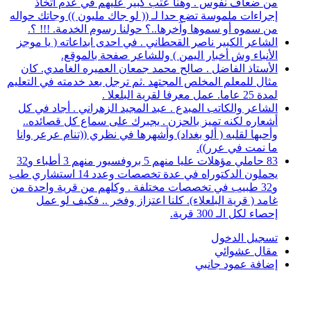
من ضعاف نفوس . وهنا عتب كبير عليهم في عدم اتخاذ
إجراءات ملموسة تضع حدا لـ (( لو جاك مليون )) وجاتك حواله
من سموه أو سموها وآخرها..؟ حولنا رسوم الخدمة. !!! ؟.
الشاعر الكبير ناصر القحطاني . في احدى ابداعاته ( يا موجز
الأنباء وش أخبار اليمن ) وللشاعر صفحة بالموقع.
الأستاذ الفاضل . صالح محمد جمعان العميره الغامدي. كان
مثال للمعلم المخلص المجتهد .ثم ترجل بعد خدمته في التعليم
لمدة 25 عاما. عمل معرفا لقرية البلعلا .
الشاعر والكاتب المبدع . عبد المجيد الزهراني . أجاد في كل
أشعاره لكنه تميز بالحزن . يجبرك على سماع كل قصائده..
وأحبها لقلبه ( ألو بغداد) وأشهرها في نظري ((تنام عرعر وانا
ما نمت في عرر)).
83 حاملي مؤهلات عليا منهم 5 بروفسيور منهم 3 أطباء و32
يحملون الدكتوراه في عدة تخصصات وعدد 14 استشاري طب
و32 طبيب في تخصصات مختلفة . وكلهم من قرية واحدة من
غامد ( قرية البلعلاء). كلنا اعتزاز وفخر .. فكيف لو عمل
إحصاء لكل الـ 300 قرية.
تسجيل الدخول
مقال عشوائي
إضافة عمود جانبي