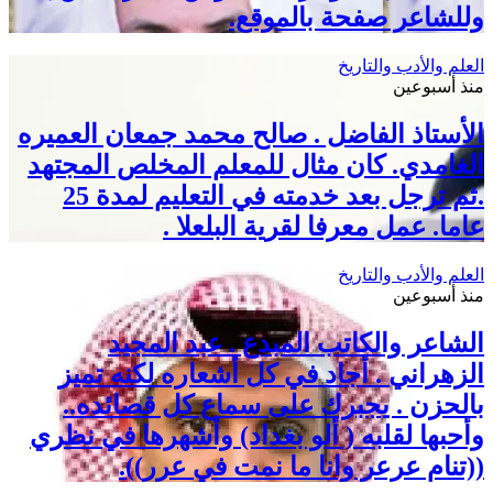
وللشاعر صفحة بالموقع.
العلم والأدب والتاريخ
منذ أسبوعين
الأستاذ الفاضل . صالح محمد جمعان العميره
الغامدي. كان مثال للمعلم المخلص المجتهد
.ثم ترجل بعد خدمته في التعليم لمدة 25
عاما. عمل معرفا لقرية البلعلا .
العلم والأدب والتاريخ
منذ أسبوعين
الشاعر والكاتب المبدع . عبد المجيد
الزهراني . أجاد في كل أشعاره لكنه تميز
بالحزن . يجبرك على سماع كل قصائده..
وأحبها لقلبه ( ألو بغداد) وأشهرها في نظري
((تنام عرعر وانا ما نمت في عرر)).