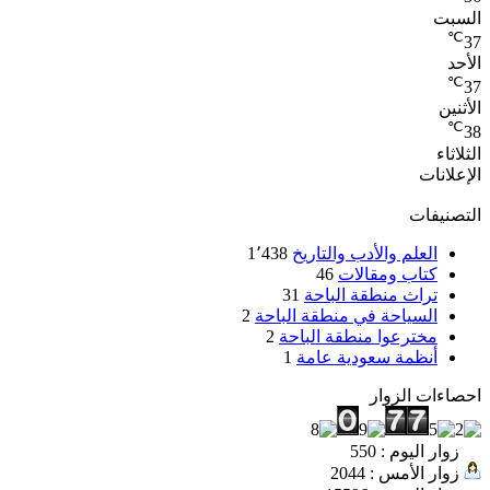
السبت
℃
37
الأحد
℃
37
الأثنين
℃
38
الثلاثاء
الإعلانات
التصنيفات
العلم والأدب والتاريخ
1٬438
كتاب ومقالات
46
تراث منطقة الباحة
31
السياحة في منطقة الباحة
2
مخترعوا منطقة الباحة
2
أنظمة سعودية عامة
1
احصاءات الزوار
زوار اليوم : 550
زوار الأمس : 2044