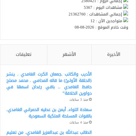
إجمالي الزوار : 2580421
مشاهدات اليوم : 5367
إجمالي المشاهدات : 21362760
متواجدين الآن : 12
وقت خادم الموقع : 2026-08-08
الأخيرة
الأشهر
تعليقات
الأديب والكاتب .جمعان الكرت الغامدي . ينشر
(الحلقة الأولىً) ما قاله المحامي . محمد مصلح
حافظ الغامدي .. باقي رغدان اسمها في
دواوين الخلافة”
منذ 3 ساعات
سعادة اللواء. أيمن بن عطيه الحمراني الغامدي.
بالقوات المسلحة الملكية السعودية
منذ 4 ساعات
الطالب عبدالله بن عبدالعزيز الغامدي. من تعليم