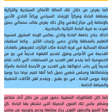
كما يعرض من خلال تلك الصالة الأماكن السياحية والتراثية
بمنطقة الباحة ومركزاً للإرشاد السياحي وركناً للنادي الأدبي
بالإضافة إلى مركز إعلامي وكل ذلك يعرض بقالب سنمائي جميل
تفردت به قرية الباحة التراثية بالجنادرية .
كذلك جناح جامعة الباحة والذي يعكس الوجه المشرق لمسيرة
التعليم بالمنطقة والذي حضى بإعجاب الكثير . وكما استقبلت
الصالة النسائية في قرية الباحة مئات الزائرات لتعريفهن بالعادات
القديمة في الأعراس وطرق تقديم القهوة قديماً في جو من
الخصوصية كما يقدم لهن العديد من المسابقات التي كانت تقام
قديماً إلى جانب احتوائها على العديد من الأجنحة الخاصة بالمرأة
ونشاطاتها ومجلس شعبي جميل كما أنها تقيم عرضا حيا يوميا
لزفة عروس الباحة , في جو بهيج , ويقدم لهن الأكلات الشعبية
والضيافة الخاصة .
كما كان للفلكلورات الشعبية حضور قوى من خلال أداء متناغم
ومنظم عكس تلك الفنون الجميلة التى تشتهر بها الباحة .كل
هذا التميز والحضور القوى يدار بمتابعة ودعم وتوجيه من صاحب