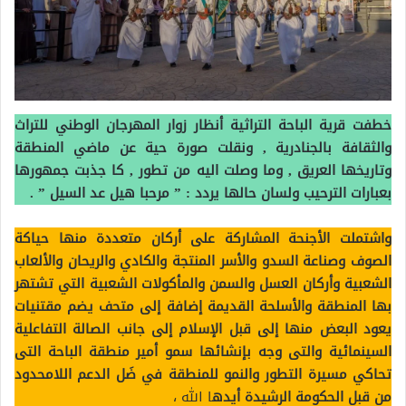
خطفت قرية الباحة التراثية أنظار زوار المهرجان الوطني للتراث
والثقافة بالجنادرية , ونقلت صورة حية عن ماضي المنطقة
وتاريخها العريق , وما وصلت اليه من تطور , كا جذبت جمهورها
بعبارات الترحيب ولسان حالها يردد : ” مرحبا هيل عد السيل ” .
واشتملت الأجنحة المشاركة على أركان متعددة منها حياكة
الصوف وصناعة السدو والأسر المنتجة والكادي والريحان والألعاب
الشعبية وأركان العسل والسمن والمأكولات الشعبية التي تشتهر
بها المنطقة والأسلحة القديمة إضافة إلى متحف يضم مقتنيات
يعود البعض منها إلى قبل الإسلام إلى جانب الصالة التفاعلية
السينمائية والتى وجه بإنشائها سمو أمير منطقة الباحة التى
تحاكي مسيرة التطور والنمو للمنطقة في ضَل الدعم اللامحدود
من قبل الحكومة الرشيدة أيده
ا الله ،