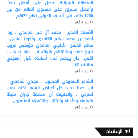
المنطقة الشرقية، حصل على أفضل باحث
وأفضل مشروع على مستوى العالم من بين
1700 طالب في آيسف الدولي لعام 2022م.
منذ 4 أيام
الأستاذ القدير . محمد آل خير الغامدي , ود.
أحمد بن محمد سالم الغامدي وأخونا الغالي .
سالم الحسن الأبلجي الغامدي مؤسس قروب
تاريخ غامد ووثائقهم بالواتساب . وله حساب بـ
اكس. دار بينهم ثناء أساتذة كبار أبهجني
فنقلته هنا.
منذ 5 أيام
الشاعر السعودي المحبوب . مجدي شافعي .
ابن صبيا يجيد كل أغراض الشعر لكنه يميل
للغزلي . والحقيقة أن منطقة جازان مليئة
بالعلماء والأدباء والكتاب والشعراء المتميزون .
منذ 5 أيام
الإعلانات