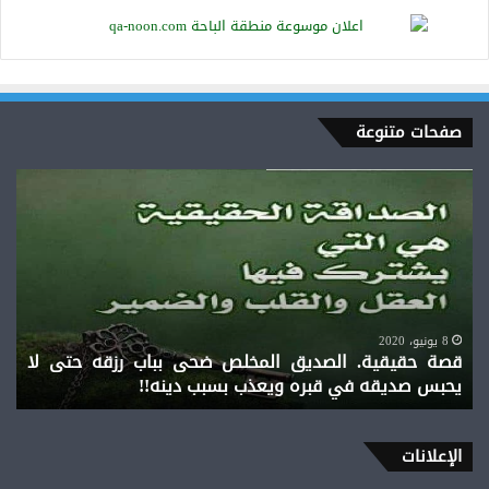
صفحات متنوعة
قصة
حقيقية.
الصديق
المخلص
ضحى
بباب
رزقه
حتى
8 يونيو، 2020
قصة حقيقية. الصديق المخلص ضحى بباب رزقه حتى لا
لا
يحبس صديقه في قبره ويعذب بسبب دينه!!
يحبس
صديقه
في
قبره
الإعلانات
ويعذب