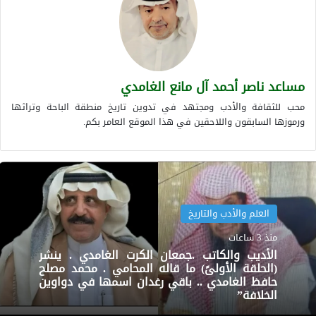
مساعد ناصر أحمد آل مانع الغامدي
محب للثقافة والأدب ومجتهد في تدوين تاريخ منطقة الباحة وتراثها
ورموزها السابقون واللاحقين في هذا الموقع العامر بكم.
العلم والأدب والتاريخ
منذ 3 ساعات
الأديب والكاتب .جمعان الكرت الغامدي . ينشر
(الحلقة الأولىً) ما قاله المحامي . محمد مصلح
حافظ الغامدي .. باقي رغدان اسمها في دواوين
الخلافة”