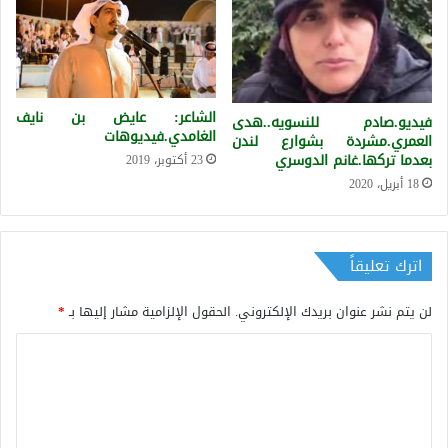
الشاعر: عايض بن نايف
فيديو.صادم للنسويه..هدى
الغامدي.فيديوهات
العمري.مشردة بشوارع لندن
بعدما تركها.غانم الدوسري
23 أكتوبر، 2019
18 أبريل، 2020
اترك تعليقاً
لن يتم نشر عنوان بريدك الإلكتروني.
الحقول الإلزامية مشار إليها بـ
*
ا
ل
ت
ع