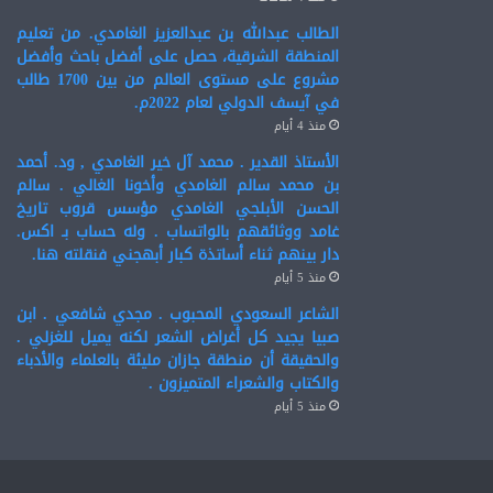
الطالب عبدالله بن عبدالعزيز الغامدي. من تعليم
المنطقة الشرقية، حصل على أفضل باحث وأفضل
مشروع على مستوى العالم من بين 1700 طالب
في آيسف الدولي لعام 2022م.
منذ 4 أيام
الأستاذ القدير . محمد آل خير الغامدي , ود. أحمد
بن محمد سالم الغامدي وأخونا الغالي . سالم
الحسن الأبلجي الغامدي مؤسس قروب تاريخ
غامد ووثائقهم بالواتساب . وله حساب بـ اكس.
دار بينهم ثناء أساتذة كبار أبهجني فنقلته هنا.
منذ 5 أيام
الشاعر السعودي المحبوب . مجدي شافعي . ابن
صبيا يجيد كل أغراض الشعر لكنه يميل للغزلي .
والحقيقة أن منطقة جازان مليئة بالعلماء والأدباء
والكتاب والشعراء المتميزون .
منذ 5 أيام