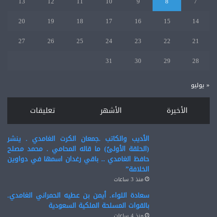
13
12
11
10
9
8
7
20
19
18
17
16
15
14
27
26
25
24
23
22
21
31
30
29
28
« يوليو
الأخيرة
الأشهر
تعليقات
الأديب والكاتب .جمعان الكرت الغامدي . ينشر
(الحلقة الأولىً) ما قاله المحامي . محمد مصلح
حافظ الغامدي .. باقي رغدان اسمها في دواوين
الخلافة”
منذ 3 ساعات
سعادة اللواء. أيمن بن عطيه الحمراني الغامدي.
بالقوات المسلحة الملكية السعودية
منذ 4 ساعات