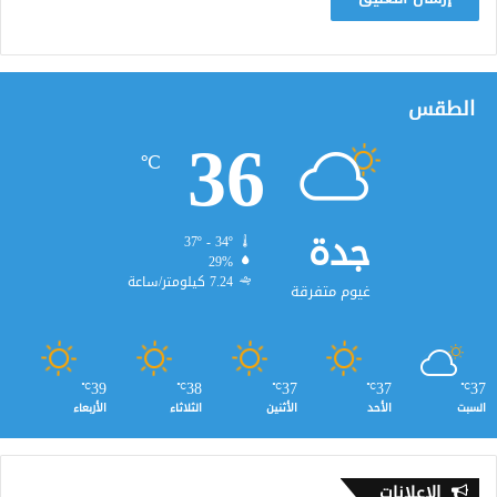
الطقس
36
℃
جدة
37º - 34º
29%
7.24 كيلومتر/ساعة
غيوم متفرقة
39
38
37
37
37
℃
℃
℃
℃
℃
السبت
الأحد
الأثنين
الثلاثاء
الأربعاء
الإعلانات