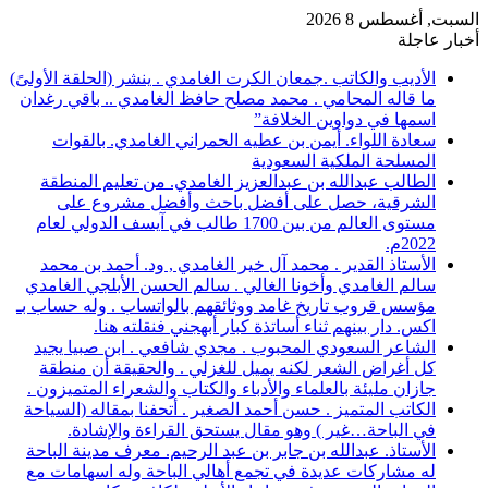
السبت, أغسطس 8 2026
أخبار عاجلة
الأديب والكاتب .جمعان الكرت الغامدي . ينشر (الحلقة الأولىً)
ما قاله المحامي . محمد مصلح حافظ الغامدي .. باقي رغدان
اسمها في دواوين الخلافة”
سعادة اللواء. أيمن بن عطيه الحمراني الغامدي. بالقوات
المسلحة الملكية السعودية
الطالب عبدالله بن عبدالعزيز الغامدي. من تعليم المنطقة
الشرقية، حصل على أفضل باحث وأفضل مشروع على
مستوى العالم من بين 1700 طالب في آيسف الدولي لعام
2022م.
الأستاذ القدير . محمد آل خير الغامدي , ود. أحمد بن محمد
سالم الغامدي وأخونا الغالي . سالم الحسن الأبلجي الغامدي
مؤسس قروب تاريخ غامد ووثائقهم بالواتساب . وله حساب بـ
اكس. دار بينهم ثناء أساتذة كبار أبهجني فنقلته هنا.
الشاعر السعودي المحبوب . مجدي شافعي . ابن صبيا يجيد
كل أغراض الشعر لكنه يميل للغزلي . والحقيقة أن منطقة
جازان مليئة بالعلماء والأدباء والكتاب والشعراء المتميزون .
الكاتب المتميز . حسن أحمد الصغير . أتحفنا بمقاله (السياحة
في الباحة…غير ) وهو مقال يستحق القراءة والإشادة.
الأستاذ. عبدالله بن جابر بن عبد الرحيم. معرف مدينة الباحة
له مشاركات عديدة في تجمع أهالي الباحة وله اسهامات مع