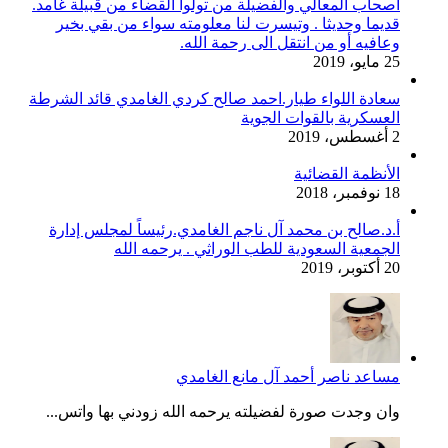
أصحاب المعالي والفضيلة من تولوا القضاء من قبيلة غامد.
قديما وحديثا . وتيسرت لنا معلومته سواء من بقي بخير
وعافيه أو من انتقل الى رحمة الله.
25 مايو، 2019
سعادة اللواء طيار.احمد صالح كردي الغامدي قائد الشرطة
العسكرية بالقوات الجوية
2 أغسطس، 2019
الأنظمة القضائية
18 نوفمبر، 2018
أ.د.صالح بن محمد آل ناجم الغامدي.رئيساً لمجلس إدارة
الجمعية السعودية للطب الوراثي . يرحمه الله
20 أكتوبر، 2019
مساعد ناصر أحمد آل مانع الغامدي
وان وجدت صورة لفضيلته يرحمه الله زودني بها واتس...