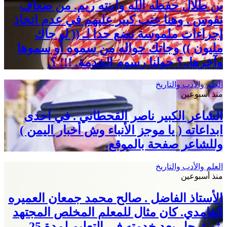
بن طلال حفظه الله وابنته ريم. من ضعاف
نفوس . وهنا عتب كبير عليهم في عدم اتخاذ
إجراءات ملموسة تضع حدا لـ (( لو جاك
مليون )) وجاتك حواله من سموه أو سموها
وآخرها..؟ حولنا رسوم الخدمة. !!! ؟.
العلم والأدب والتاريخ
منذ أسبوعين
الشاعر الكبير ناصر القحطاني . في احدى
ابداعاته ( يا موجز الأنباء وش أخبار اليمن )
وللشاعر صفحة بالموقع.
العلم والأدب والتاريخ
منذ أسبوعين
الأستاذ الفاضل . صالح محمد جمعان العميره
الغامدي. كان مثال للمعلم المخلص المجتهد
.ثم ترجل بعد خدمته في التعليم لمدة 25