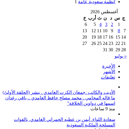
أنظمة سعودية عامة
1
أغسطس 2026
ج
س
د
ن
ث
أرب
خ
6
5
4
3
2
1
13
12
11
10
9
8
7
20
19
18
17
16
15
14
27
26
25
24
23
22
21
31
30
29
28
« يوليو
الأخيرة
الأشهر
تعليقات
الأديب والكاتب .جمعان الكرت الغامدي . ينشر (الحلقة الأولىً)
ما قاله المحامي . محمد مصلح حافظ الغامدي .. باقي رغدان
اسمها في دواوين الخلافة”
منذ 9 ساعات
سعادة اللواء. أيمن بن عطيه الحمراني الغامدي. بالقوات
المسلحة الملكية السعودية