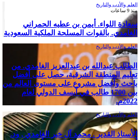
العلم والأدب والتاريخ
منذ 9 ساعات
سعادة اللواء. أيمن بن عطيه الحمراني
الغامدي. بالقوات المسلحة الملكية السعودية
العلم والأدب والتاريخ
منذ 4 أيام
الطالب عبدالله بن عبدالعزيز الغامدي. من
تعليم المنطقة الشرقية، حصل على أفضل
باحث وأفضل مشروع على مستوى العالم من
بين 1700 طالب في آيسف الدولي لعام
2022م.
العلم والأدب والتاريخ
منذ 5 أيام
الأستاذ القدير . محمد آل خير الغامدي , ود.