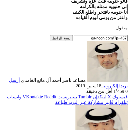
قالو جنوبيه قلت عزَّه وتشريف
إني جنوبيه ممتله بالكرامه
أنا جنوبيه بافتخر واطلع الكيف
واعتز من يومي ليوم القيامه
منقول
نسخ الرابط
مساعد ناصر أحمد آل مانع الغامدي
أرسل
بريدا إلكترونيا
18 يناير، 2019
0
1٬459
أقل من دقيقة
فيسبوك
‫X
لينكدإن
بينتيريست
واتساب
تيلقرام
ڤايبر
مشاركة عبر البريد
طباعة