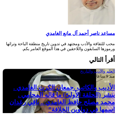
مساعد ناصر أحمد آل مانع الغامدي
محب للثقافة والأدب ومجتهد في تدوين تاريخ منطقة الباحة وتراثها
ورموزها السابقون واللاحقين في هذا الموقع العامر بكم.
أقرأ التالي
العلم والأدب والتاريخ
منذ 9 ساعات
الأديب والكاتب .جمعان الكرت الغامدي .
ينشر (الحلقة الأولىً) ما قاله المحامي .
محمد مصلح حافظ الغامدي .. باقي رغدان
اسمها في دواوين الخلافة”