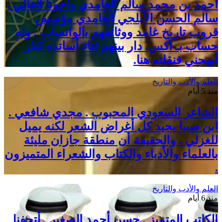
أحمد بن محمد سالم الغامدي وأخونا الغالي .
سالم الحسن الأبلجي الغامدي مؤسس
قروب تاريخ غامد ووثائقهم بالواتساب . وله
حساب بـ اكس. دار بينهم ثناء أساتذة كبار
أبهجني فنقلته هنا.
العلم والأدب والتاريخ
منذ 5 أيام
الشاعر السعودي المحبوب . مجدي شافعي .
ابن صبيا يجيد كل أغراض الشعر لكنه يميل
للغزلي . والحقيقة أن منطقة جازان مليئة
بالعلماء والأدباء والكتاب والشعراء المتميزون
.
العلم والأدب والتاريخ
منذ 6 أيام
الكاتب المتميز . حسن أحمد الصغير . أتحفنا