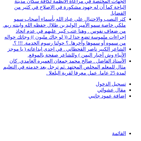
الجهات المختصة في مراعاة الأنظمة لكافة سكان مدينة
الباحة كما أن له جهود مشكورة في الإصلاح في كثير من
القضايا.
كثر النصب والاحتيال على عباد الله بأسماء أصحاب سمو
ملكي خاصة سمو الأمير الوليد بن طلال حفظه الله وابنته ريم.
من ضعاف نفوس . وهنا عتب كبير عليهم في عدم اتخاذ
إجراءات ملموسة تضع حدا لـ (( لو جاك مليون )) وجاتك حواله
من سموه أو سموها وآخرها..؟ حولنا رسوم الخدمة. !!! ؟.
الشاعر الكبير ناصر القحطاني . في احدى ابداعاته ( يا موجز
الأنباء وش أخبار اليمن ) وللشاعر صفحة بالموقع.
الأستاذ الفاضل . صالح محمد جمعان العميره الغامدي. كان
مثال للمعلم المخلص المجتهد .ثم ترجل بعد خدمته في التعليم
لمدة 25 عاما. عمل معرفا لقرية البلعلا .
تسجيل الدخول
مقال عشوائي
إضافة عمود جانبي
القائمة