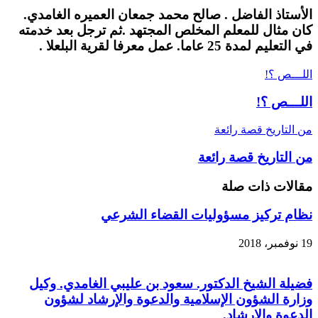
الأستاذ الفاضل . صالح محمد جمعان العميره الغامدي.
كان مثال للمعلم المخلص المجتهد .ثم ترجل بعد خدمته
في التعليم لمدة 25 عاما. عمل معرفا لقرية البلعلا .
اللـــص ؟!
اللـــص ؟!
من التاريخ قصة رائعة
من التاريخ قصة رائعة
مقالات ذات صلة
نظام تركیز مسؤولیات القضاء الشرعي
19 نوفمبر، 2018
فضيلة الشيخ الدكتور. سعود بن عليبي الغامدي. وكيل
وزارة الشؤون الإسلامية والدعوة والإرشاد لشؤون
الدعوة والإرشاد.