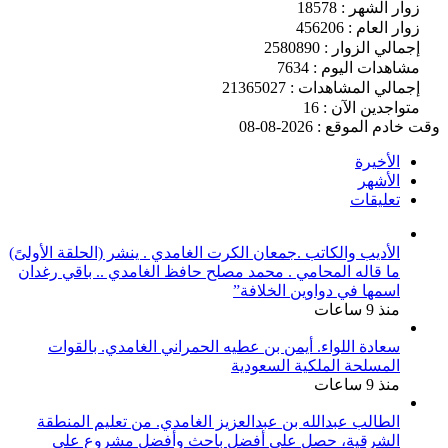
زوار الشهر : 18578
زوار العام : 456206
إجمالي الزوار : 2580890
مشاهدات اليوم : 7634
إجمالي المشاهدات : 21365027
متواجدين الآن : 16
وقت خادم الموقع : 2026-08-08
الأخيرة
الأشهر
تعليقات
الأديب والكاتب .جمعان الكرت الغامدي . ينشر (الحلقة الأولىً)
ما قاله المحامي . محمد مصلح حافظ الغامدي .. باقي رغدان
اسمها في دواوين الخلافة”
منذ 9 ساعات
سعادة اللواء. أيمن بن عطيه الحمراني الغامدي. بالقوات
المسلحة الملكية السعودية
منذ 9 ساعات
الطالب عبدالله بن عبدالعزيز الغامدي. من تعليم المنطقة
الشرقية، حصل على أفضل باحث وأفضل مشروع على