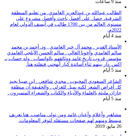
منذ 9 ساعات
الطالب عبدالله بن عبدالعزيز الغامدي. من تعليم المنطقة
الشرقية، حصل على أفضل باحث وأفضل مشروع على
مستوى العالم من بين 1700 طالب في آيسف الدولي لعام
2022م.
منذ 4 أيام
الأستاذ القدير . محمد آل خير الغامدي , ود. أحمد بن محمد
سالم الغامدي وأخونا الغالي . سالم الحسن الأبلجي الغامدي
مؤسس قروب تاريخ غامد ووثائقهم بالواتساب . وله حساب بـ
اكس. دار بينهم ثناء أساتذة كبار أبهجني فنقلته هنا.
منذ 5 أيام
الشاعر السعودي المحبوب . مجدي شافعي . ابن صبيا يجيد
كل أغراض الشعر لكنه يميل للغزلي . والحقيقة أن منطقة
جازان مليئة بالعلماء والأدباء والكتاب والشعراء المتميزون .
منذ 5 أيام
مشاهير وأعلام وأعيان غامد ومن تولى مناصب. هنا تعريف
مبسط ومنهم لهم صفحات مستقله لتوفر المعلومات.
26 مايو، 2019