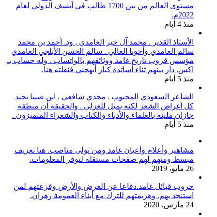
مستوى العالم من بين 1700 طالب في آيسف الدولي لعام
2022م.
منذ 4 أيام
الأستاذ القدير . محمد آل خير الغامدي , ود. أحمد بن محمد
سالم الغامدي وأخونا الغالي . سالم الحسن الأبلجي الغامدي
مؤسس قروب تاريخ غامد ووثائقهم بالواتساب . وله حساب بـ
اكس. دار بينهم ثناء أساتذة كبار أبهجني فنقلته هنا.
منذ 5 أيام
الشاعر السعودي المحبوب . مجدي شافعي . ابن صبيا يجيد
كل أغراض الشعر لكنه يميل للغزلي . والحقيقة أن منطقة
جازان مليئة بالعلماء والأدباء والكتاب والشعراء المتميزون .
منذ 5 أيام
مشاهير وأعلام وأعيان غامد ومن تولى مناصب. هنا تعريف
مبسط ومنهم لهم صفحات مستقله لتوفر المعلومات.
26 مايو، 2019
حروب قبائل غامد.دفاعا عن العرض والأرض وفزعتهم لمن
استنجد بهم. وهزيمتهم للترك مع أبناء العمومة زهران.
24 مارس، 2020