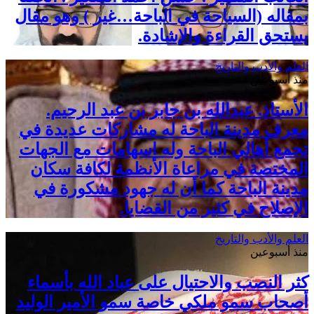
بمقاله (السياحة في الباحة…غير ) وهو مقال
يستحق القراءة والإشادة.
العلم والأدب والتاريخ
منذ أسبوعين
الأستاذ. عبدالله بن جابر بن عبد الرحيم.
معرف مدينة الباحة له مشاركات عديدة في
تجمع أهالي الباحة وله اسهامات مع الجهات
المختصة في مراعاة الأنظمة لكافة سكان
مدينة الباحة كما أن له جهود مشكورة في
الإصلاح في كثير من القضايا.
العلم والأدب والتاريخ
منذ أسبوعين
كثر النصب والاحتيال على عباد الله بأسماء
أصحاب سمو ملكي خاصة سمو الأمير الوليد