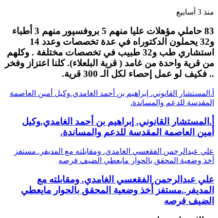
منذ 3 أسابيع
83 حاملي مؤهلات عليا منهم 5 بروفسيور منهم 3 أطباء
و32 يحملون الدكتوراه في عدة تخصصات وعدد 14
استشاري طب و32 طبيب في تخصصات مختلفة . وكلهم
من قرية واحدة من غامد ( قرية البلعلاء). كلنا اعتزاز وفخر
.. فكيف لو عمل إحصاء لكل الـ 300 قرية.
أ.المستشار القانوني. إبراهيم بن أحمد الغامدي.وكيل أمين العاصمة
المقدسة للدعم والمساندة.
أ.المستشار القانوني. إبراهيم بن أحمد الغامدي.وكيل
أمين العاصمة المقدسة للدعم والمساندة.
علي عبدالرحمن الفقعسي الغامدي. ومقابلته مع المديفر..مستفز
أخذ وضعية المحقق بالحوار مايعطي الضيف فرصه
علي عبدالرحمن الفقعسي الغامدي. ومقابلته مع
المديفر..مستفز أخذ وضعية المحقق بالحوار مايعطي
الضيف فرصه