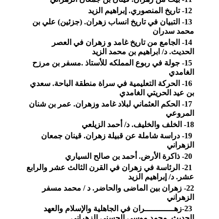
12- تاريخ المنصوري. إبراهيم الزيد
13- التبيان في تاريخ انساب زهران. (جزئين) علي بن
محمد سدران
14- الجامع من تاريخ غامد و زهران في العصر
الحديث. د/ ابراهيم بن محمد الزيد
15- جولة في ربوع المملكه للأستاذ .مسفر بن مرزح
الغامدي
16- الحركة التعليمية في سراة منطقة الباحة. سعدي
بن عيد الحريتي الغامدي
17- الحكم العثماني لبلاد غامد وزهران. عمر بن شنان
المروعي
18- الخلف والخليف. د/ أحمد الزيلعي
19- دراسة شاملة عن قبيلة زهران. قينان جمعان
الزهراني
20- ذاكرة الأرض. أحمد بن صالح السياري
21- الرئاسة في زهران في القرن الثالث عشر والرابع
عشر. د/ إبراهيم الزيد
22- زهران بين الماضى والحاضر. د / محمد مسفر
الزهراني
23-زهــــــــــــران في الجاهلية والإسلام والعهد
الحديث. محمد موسى الحسني الزهراني