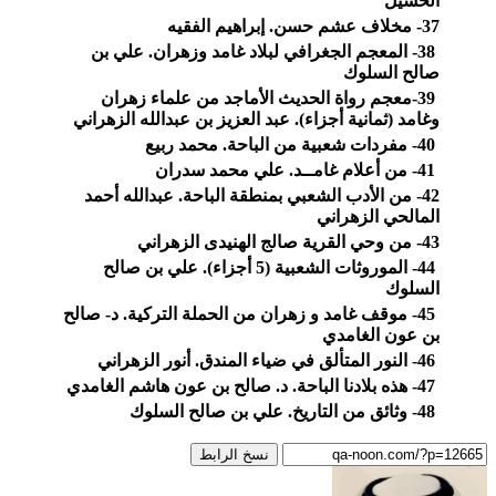
الحسيل
37- مخلاف عشم حسن. إبراهيم الفقيه
38- المعجم الجغرافي لبلاد غامد وزهران. علي بن
صالح السلوك
39-معجم رواة الحديث الأماجد من علماء زهران
وغامد (ثمانية أجزاء). عبد العزيز بن عبدالله الزهراني
40- مفردات شعبية من الباحة. محمد ربيع
41- من أعلام غامــد. علي محمد سدران
42- من الأدب الشعبي بمنطقة الباحة. عبدالله أحمد
المالحي الزهراني
43- من وحي القرية صالج الهنيدى الزهراني
44- الموروثات الشعبية (5 أجزاء). علي بن صالح
السلوك
45- موقف غامد و زهران من الحملة التركية. د- صالح
بن عون الغامدي
46- النور المتألق في ضياء المندق. أنور الزهراني
47- هذه بلادنا الباحة. د. صالح بن عون هاشم الغامدي
48- وثائق من التاريخ. علي بن صالح السلوك
نسخ الرابط