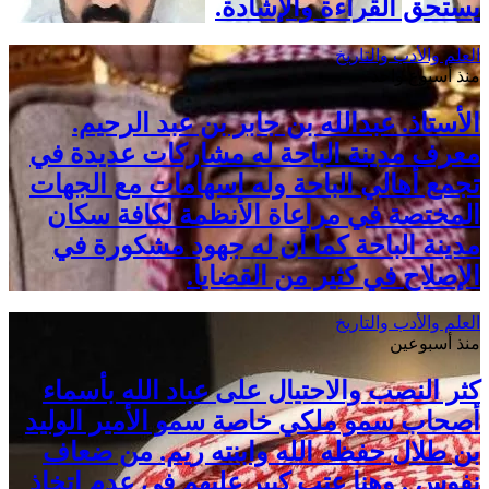
يستحق القراءة والإشادة.
العلم والأدب والتاريخ
منذ أسبوع واحد
الأستاذ. عبدالله بن جابر بن عبد الرحيم.
معرف مدينة الباحة له مشاركات عديدة في
تجمع أهالي الباحة وله اسهامات مع الجهات
المختصة في مراعاة الأنظمة لكافة سكان
مدينة الباحة كما أن له جهود مشكورة في
الإصلاح في كثير من القضايا.
العلم والأدب والتاريخ
منذ أسبوعين
كثر النصب والاحتيال على عباد الله بأسماء
أصحاب سمو ملكي خاصة سمو الأمير الوليد
بن طلال حفظه الله وابنته ريم. من ضعاف
نفوس . وهنا عتب كبير عليهم في عدم اتخاذ