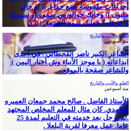
إجراءات ملموسة تضع حدا لـ (( لو جاك
مليون )) وجاتك حواله من سموه أو سموها
وآخرها..؟ حولنا رسوم الخدمة. !!! ؟.
العلم والأدب والتاريخ
منذ أسبوعين
الشاعر الكبير ناصر القحطاني . في احدى
ابداعاته ( يا موجز الأنباء وش أخبار اليمن )
وللشاعر صفحة بالموقع.
العلم والأدب والتاريخ
منذ أسبوعين
الأستاذ الفاضل . صالح محمد جمعان العميره
الغامدي. كان مثال للمعلم المخلص المجتهد
.ثم ترجل بعد خدمته في التعليم لمدة 25
عاما. عمل معرفا لقرية البلعلا .