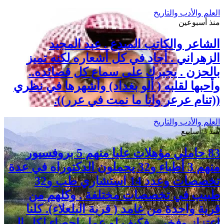
العلم والأدب والتاريخ
منذ أسبوعين
الشاعر والكاتب المبدع . عبد المجيد
الزهراني . أجاد في كل أشعاره لكنه تميز
بالحزن . يجبرك على سماع كل قصائده..
وأحبها لقلبه ( ألو بغداد) وأشهرها في نظري
((تنام عرعر وانا ما نمت في عرر)).
العلم والأدب والتاريخ
منذ 3 أسابيع
83 حاملي مؤهلات عليا منهم 5 بروفسيور
منهم 3 أطباء و32 يحملون الدكتوراه في عدة
تخصصات وعدد 14 استشاري طب و32
طبيب في تخصصات مختلفة . وكلهم من
قرية واحدة من غامد ( قرية البلعلاء). كلنا
اعتزاز وفخر .. فكيف لو عمل إحصاء لكل الـ