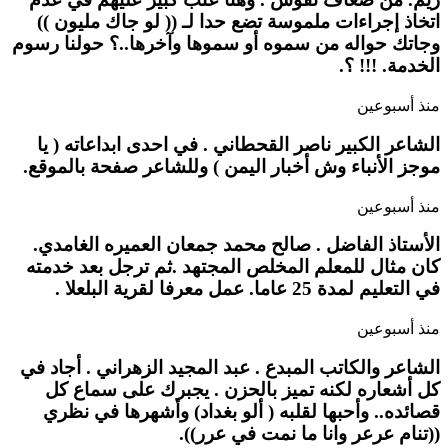
اتخاذ إجراءات ملموسة تضع حدا لـ (( لو جاك مليون ))
وجاتك حواله من سموه أو سموها وآخرها..؟ حولنا رسوم
الخدمة. !!! ؟.
منذ أسبوعين
الشاعر الكبير ناصر القحطاني . في احدى ابداعاته ( يا
موجز الأنباء وش أخبار اليمن ) وللشاعر صفحة بالموقع.
منذ أسبوعين
الأستاذ الفاضل . صالح محمد جمعان العميره الغامدي.
كان مثال للمعلم المخلص المجتهد .ثم ترجل بعد خدمته
في التعليم لمدة 25 عاما. عمل معرفا لقرية البلعلا .
منذ أسبوعين
الشاعر والكاتب المبدع . عبد المجيد الزهراني . أجاد في
كل أشعاره لكنه تميز بالحزن . يجبرك على سماع كل
قصائده.. وأحبها لقلبه ( ألو بغداد) وأشهرها في نظري
((تنام عرعر وانا ما نمت في عرر)).