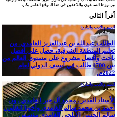
ورموزها السابقون واللاحقين في هذا الموقع العامر بكم.
أقرأ التالي
العلم والأدب والتاريخ
منذ 3 أيام
الطالب عبدالله بن عبدالعزيز الغامدي. من
تعليم المنطقة الشرقية، حصل على أفضل
باحث وأفضل مشروع على مستوى العالم من
بين 1700 طالب في آيسف الدولي لعام
2022م.
العلم والأدب والتاريخ
منذ 4 أيام
الأستاذ القدير . محمد آل خير الغامدي , ود.
أحمد بن محمد سالم الغامدي وأخونا الغالي .
سالم الحسن الأبلجي الغامدي مؤسس