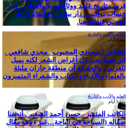
قروب تاريخ غامد ووثائقهم بالواتساب . وله
حساب بـ اكس. دار بينهم ثناء أساتذة كبار
أبهجني فنقلته هنا.
العلم والأدب والتاريخ
منذ 4 أيام
الشاعر السعودي المحبوب . مجدي شافعي .
ابن صبيا يجيد كل أغراض الشعر لكنه يميل
للغزلي . والحقيقة أن منطقة جازان مليئة
بالعلماء والأدباء والكتاب والشعراء المتميزون
.
العلم والأدب والتاريخ
منذ 5 أيام
الكاتب المتميز . حسن أحمد الصغير . أتحفنا
بمقاله (السياحة في الباحة…غير ) وهو مقال