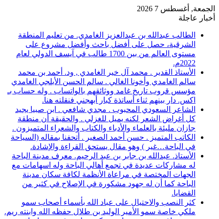
الجمعة, أغسطس 7 2026
أخبار عاجلة
الطالب عبدالله بن عبدالعزيز الغامدي. من تعليم المنطقة
الشرقية، حصل على أفضل باحث وأفضل مشروع على
مستوى العالم من بين 1700 طالب في آيسف الدولي لعام
2022م.
الأستاذ القدير . محمد آل خير الغامدي , ود. أحمد بن محمد
سالم الغامدي وأخونا الغالي . سالم الحسن الأبلجي الغامدي
مؤسس قروب تاريخ غامد ووثائقهم بالواتساب . وله حساب بـ
اكس. دار بينهم ثناء أساتذة كبار أبهجني فنقلته هنا.
الشاعر السعودي المحبوب . مجدي شافعي . ابن صبيا يجيد
كل أغراض الشعر لكنه يميل للغزلي . والحقيقة أن منطقة
جازان مليئة بالعلماء والأدباء والكتاب والشعراء المتميزون .
الكاتب المتميز . حسن أحمد الصغير . أتحفنا بمقاله (السياحة
في الباحة…غير ) وهو مقال يستحق القراءة والإشادة.
الأستاذ. عبدالله بن جابر بن عبد الرحيم. معرف مدينة الباحة
له مشاركات عديدة في تجمع أهالي الباحة وله اسهامات مع
الجهات المختصة في مراعاة الأنظمة لكافة سكان مدينة
الباحة كما أن له جهود مشكورة في الإصلاح في كثير من
القضايا.
كثر النصب والاحتيال على عباد الله بأسماء أصحاب سمو
ملكي خاصة سمو الأمير الوليد بن طلال حفظه الله وابنته ريم.