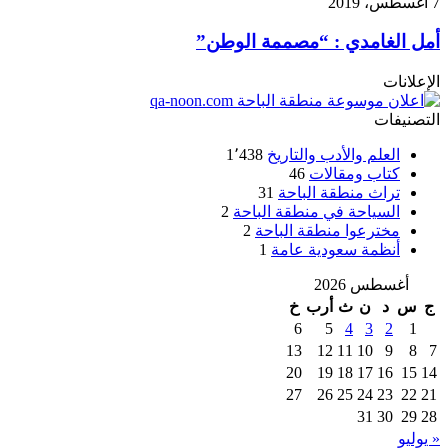
7 أغسطس، 2019
أمل الغامدي : “مصممة الوطن”
الإعلانات
التصنيفات
العلم والأدب والتاريخ
1٬438
كتاب ومقالات
46
تراث منطقة الباحة
31
السياحة في منطقة الباحة
2
مخترعوا منطقة الباحة
2
أنظمة سعودية عامة
1
أغسطس 2026
ج
س
د
ن
ث
أرب
خ
6
5
4
3
2
1
13
12
11
10
9
8
7
20
19
18
17
16
15
14
27
26
25
24
23
22
21
31
30
29
28
« يوليو