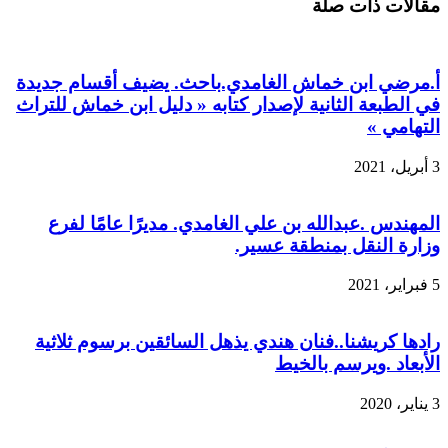
مقالات ذات صلة
أ.مرضي ابن خماش الغامدي.باحث. يضيف أقسام جديدة
في الطبعة الثانية لإصدار كتابه « دليل ابن خماش للتراث
التهامي »
3 أبريل، 2021
المهندس .عبدالله بن علي الغامدي. مديرًا عامًا لفرع
وزارة النقل بمنطقة عسير.
5 فبراير، 2021
رادها كريشنا..فنان هندي يذهل السائقين برسوم ثلاثية
الأبعاد .ويرسم بالخيط
3 يناير، 2020