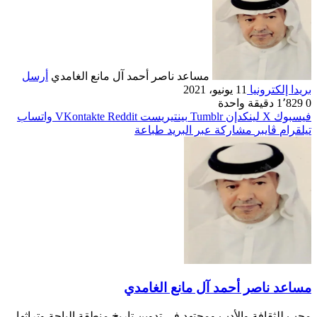
مساعد ناصر أحمد آل مانع الغامدي
أرسل
بريدا إلكترونيا
11 يونيو، 2021
0
1٬829
دقيقة واحدة
فيسبوك
‫X
لينكدإن
بينتيريست
واتساب
تيلقرام
ڤايبر
مشاركة عبر البريد
طباعة
مساعد ناصر أحمد آل مانع الغامدي
محب للثقافة والأدب ومجتهد في تدوين تاريخ منطقة الباحة وتراثها