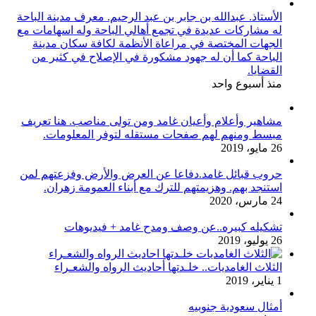
الأستاذ. عبدالله بن جابر بن عبد الرحيم. معرف مدينة الباحة
له مشاركات عديدة في تجمع أهالي الباحة وله اسهامات مع
الجهات المختصة في مراعاة الأنظمة لكافة سكان مدينة
الباحة كما أن له جهود مشكورة في الإصلاح في كثير من
القضايا.
منذ أسبوع واحد
مشاهير وأعلام وأعيان غامد ومن تولى مناصب. هنا تعريف
مبسط ومنهم لهم صفحات مستقله لتوفر المعلومات.
26 مايو، 2019
حروب قبائل غامد.دفاعا عن العرض والأرض وفزعتهم لمن
استنجد بهم. وهزيمتهم للترك مع أبناء العمومة زهران.
24 مارس، 2020
تشكيله كبيره..عن وصف ومدح غامد + فيديوهات
26 يوليو، 2019
الثلاث الغامديات.. خلـدتها أحاديث الرواه والشعـراء
1 يناير، 2019
أمثال سعودية جنوبيه