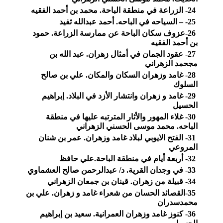
24- الزراعة في منطقة الباحة. محمد بن أحمد الفقيه
25- – السياحه في الباحه. أحمد عبدالله ثفيد
26-عزوف سكان الباحة عن ممارسة الزراعة. حمود
بن أحمد الفقيه
27- عقود الجمان في أمثال زهران. عبد الله بن
مجحمد الزهراني
28- غامد وزهران السكان والمكان. علي بن صالح
السلوك
29- غامد و زهران وانتشار الأزد في البلاد. إبراهيم
الحسيل
30- غلاء المهور والأثار المترتبه عليها في منطقة
الباحه. محمد موسى الحسني الزهراني
31- الفتح الايوبي لبلاد غامد وزهران. عمر بن شنان
المروعي
32- أربعة أيام في منطقة الباحة.علي حافظ
33- في وجدان القرية. د/ عبدالرحمن صالح العشماوي
34- قبيلة من زهران. قينان بن جمعان الزهراني
35-القصائد الحسان من شعراء غامد و زهران. علي بن
محمدسدران
36- كنوز غامد وزهران العمرانية. سعيد بن إبراهيم