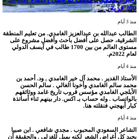
300 قرية.
منذ 3 أيام
الطالب عبدالله بن عبدالعزيز الغامدي. من تعليم المنطقة
الشرقية، حصل على أفضل باحث وأفضل مشروع على
مستوى العالم من بين 1700 طالب في آيسف الدولي
لعام 2022م.
منذ 4 أيام
الأستاذ القدير . محمد آل خير الغامدي , ود. أحمد بن
محمد سالم الغامدي وأخونا الغالي . سالم الحسن
الأبلجي الغامدي مؤسس قروب تاريخ غامد ووثائقهم
بالواتساب . وله حساب بـ اكس. دار بينهم ثناء أساتذة
كبار أبهجني فنقلته هنا.
منذ 4 أيام
الشاعر السعودي المحبوب . مجدي شافعي . ابن صبيا
يجيد كل أغراض الشعر لكنه يميل للغزلي . والحقيقة أن