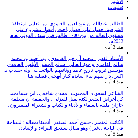
الأشهر
تعليقات
الطالب عبدالله بن عبدالعزيز الغامدي. من تعليم المنطقة
الشرقية، حصل على أفضل باحث وأفضل مشروع على
مستوى العالم من بين 1700 طالب في آيسف الدولي لعام
2022م.
منذ 3 أيام
الأستاذ القدير . محمد آل خير الغامدي , ود. أحمد بن محمد
سالم الغامدي وأخونا الغالي . سالم الحسن الأبلجي الغامدي
مؤسس قروب تاريخ غامد ووثائقهم بالواتساب . وله حساب بـ
اكس. دار بينهم ثناء أساتذة كبار أبهجني فنقلته هنا.
منذ 4 أيام
الشاعر السعودي المحبوب . مجدي شافعي . ابن صبيا يجيد
كل أغراض الشعر لكنه يميل للغزلي . والحقيقة أن منطقة
جازان مليئة بالعلماء والأدباء والكتاب والشعراء المتميزون .
منذ 4 أيام
الكاتب المتميز . حسن أحمد الصغير . أتحفنا بمقاله (السياحة
في الباحة…غير ) وهو مقال يستحق القراءة والإشادة.
منذ 5 أيام