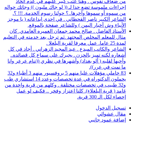
من ضعاف نفوس . وهنا عتب كبير عليهم في عدم اتخاذ
إجراءات ملموسة تضع حدا لـ (( لو جاك مليون )) وجاتك حواله
من سموه أو سموها وآخرها..؟ حولنا رسوم الخدمة. !!! ؟.
الشاعر الكبير ناصر القحطاني . في احدى ابداعاته ( يا موجز
الأنباء وش أخبار اليمن ) وللشاعر صفحة بالموقع.
الأستاذ الفاضل . صالح محمد جمعان العميره الغامدي. كان
مثال للمعلم المخلص المجتهد .ثم ترجل بعد خدمته في التعليم
لمدة 25 عاما. عمل معرفا لقرية البلعلا .
الشاعر والكاتب المبدع . عبد المجيد الزهراني . أجاد في كل
أشعاره لكنه تميز بالحزن . يجبرك على سماع كل قصائده..
وأحبها لقلبه ( ألو بغداد) وأشهرها في نظري ((تنام عرعر وانا
ما نمت في عرر)).
83 حاملي مؤهلات عليا منهم 5 بروفسيور منهم 3 أطباء و32
يحملون الدكتوراه في عدة تخصصات وعدد 14 استشاري طب
و32 طبيب في تخصصات مختلفة . وكلهم من قرية واحدة من
غامد ( قرية البلعلاء). كلنا اعتزاز وفخر .. فكيف لو عمل
إحصاء لكل الـ 300 قرية.
تسجيل الدخول
مقال عشوائي
إضافة عمود جانبي