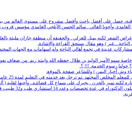
أفضل باحث وأفضل مشروع على مستوى العالم من بين 1700 طالب في آيسف الدولي لعام 2022
م الغامدي وأخونا الغالي . سالم الحسن الأبلجي الغامدي مؤسس قروب تار
ض الشعر لكنه يميل للغزلي . والحقيقة أن منطقة جازان مليئة بالعلماء
ي الباحة…غير ) وهو مقال يستحق القراءة والإشادة.
له مشاركات عديدة في تجمع أهالي الباحة وله اسهامات مع الجهات المخت
اصة سمو الأمير الوليد بن طلال حفظه الله وابنته ريم. من ضعاف نف
 حولنا رسوم الخدمة. !!! ؟.
نباء وش أخبار اليمن ) وللشاعر صفحة بالموقع.
مجتهد .ثم ترجل بعد خدمته في التعليم لمدة 25 عاما. عمل معرفا لقرية البلعلا .
اره لكنه تميز بالحزن . يجبرك على سماع كل قصائده.. وأحبها لقلبه ( أ
83 حاملي مؤهلات عليا 