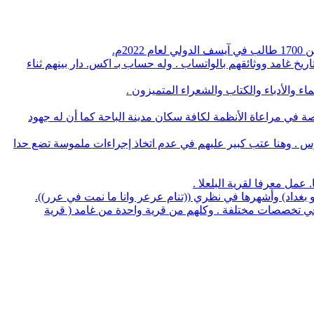
م.
يخ غامد ووثائقهم بالواتساب . وله حساب بـ اكس. دار بينهم ثناء
 والأدباء والكتاب والشعراء المتميزون .
صة في مراعاة الأنظمة لكافة سكان مدينة الباحة كما أن له جهود
وس . وهنا عتب كبير عليهم في عدم اتخاذ إجراءات ملموسة تضع حدا
لو بغداد) وأشهرها في نظري ((تنام عرعر وانا ما نمت في عرر)).
منهم 5 بروفسيور منهم 3 أطباء و32 يحملون الدكتوراه في عدة تخصصات وعدد 14 استشاري طب و32 طبيب في تخصصات مختلفة . وكلهم من قرية واحدة من غامد ( قرية