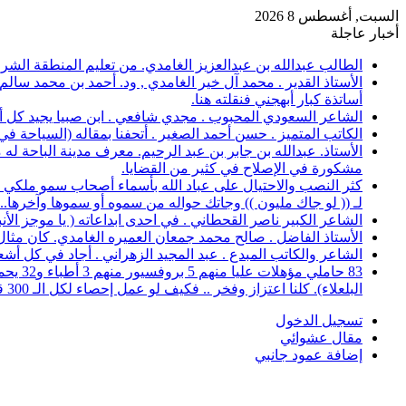
السبت, أغسطس 8 2026
أخبار عاجلة
الطالب عبدالله بن عبدالعزيز الغامدي. من تعليم المنطقة الشرقية، حصل على 
الأستاذ القدير . محمد آل خير الغامدي , ود. أحمد بن محمد سال
أساتذة كبار أبهجني فنقلته هنا.
الشاعر السعودي المحبوب . مجدي شافعي . ابن صبيا يجيد كل أغرا
الكاتب المتميز . حسن أحمد الصغير . أتحفنا بمقاله (السياحة ف
الأستاذ. عبدالله بن جابر بن عبد الرحيم. معرف مدينة الباحة 
مشكورة في الإصلاح في كثير من القضايا.
كثر النصب والاحتيال على عباد الله بأسماء أصحاب سمو ملكي خ
لـ (( لو جاك مليون )) وجاتك حواله من سموه أو سموها وآخرها..؟
الشاعر الكبير ناصر القحطاني . في احدى ابداعاته ( يا موجز الأ
الأستاذ الفاضل . صالح محمد جمعان العميره الغامدي. كان مثال للمعلم المخلص ال
الشاعر والكاتب المبدع . عبد المجيد الزهراني . أجاد في كل أشع
البلعلاء). كلنا اعتزاز وفخر .. فكيف لو عمل إحصاء لكل الـ 300 قرية.
تسجيل الدخول
مقال عشوائي
إضافة عمود جانبي