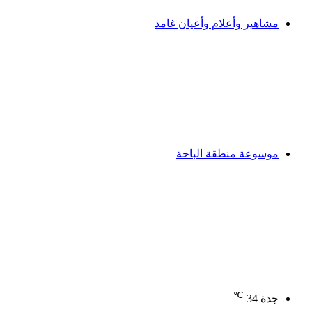
مشاهير وأعلام وأعيان غامد
موسوعة منطقة الباحة
℃
جدة
34