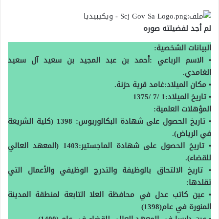
لم أجد لفضيلته صوره
البيانات الشخصية:
• الاسم الرباعي :أحمد بن عبد المجيد بن سعيد آل سعيد
الغامدي.
• مكان الميلاد:غامد قرية حزنة.
• تاريخ الميلاد:1 /7 /1375
المؤهلات العلمية:
• تاريخ الحصول على شهادة البكالوريوس: 1398 (كلية الشريعة
في الرياض).
• تاريخ الحصول على شهادة الماجستير:1403 (المعهد العالي
للقضاء).
• تاريخ الالتحاق بالوظيفة والتدرج الوظيفي والأعمال التي
تقلدها:
• عين كاتب عدل في محافظة العلا التابعة لمنطقة المدينة
المنورة في عام(1398)