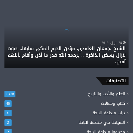
الشيخ
.جمعان
الغامدي.
مؤذن
الحرم
المكي
سابقا..
28 أبريل، 2019
الشيخ .جمعان الغامدي. مؤذن الحرم المكي سابقا.. صوت
صوت
لازال يسكن الذاكرة .. يرحمه الله قدر ما أذن وأقام .أللهم
لازال
آمين.
يسكن
الذاكرة
..
يرحمه
التصنيفات
الله
قدر
العلم والأدب والتاريخ
1٬438
ما
كتاب ومقالات
46
أذن
وأقام
تراث منطقة الباحة
31
.أللهم
السياحة في منطقة الباحة
2
آمين.
مخترعوا منطقة الباحة
2