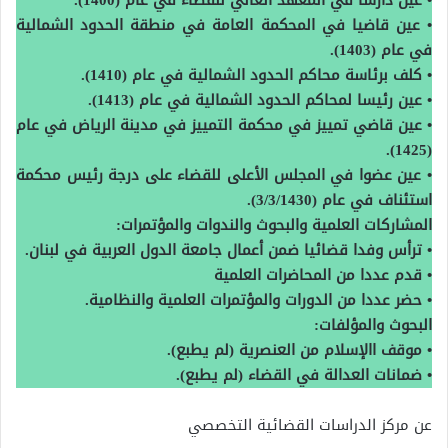
• عين دارسا في المعهد العالي للقضاء في عام (1400).
• عين قاضيا في المحكمة العامة في منطقة الحدود الشمالية
في عام (1403).
• كلف برئاسة محاكم الحدود الشمالية في عام (1410).
• عين رئيسا لمحاكم الحدود الشمالية في عام (1413).
• عين قاضي تمييز في محكمة التمييز في مدينة الرياض في عام
(1425).
• عين عضوا في المجلس الأعلى للقضاء على درجة رئيس محكمة
استئناف في عام (3/3/1430).
المشاركات العلمية والبحوث والندوات والمؤتمرات:
• ترأس وفدا قضائيا ضمن أعمال جامعة الدول العربية في لبنان.
• قدم عددا من المحاضرات العلمية
• حضر عددا من الدورات والمؤتمرات العلمية والنظامية.
البحوث والمؤلفات:
• موقف االإسلام من العنصرية (لم يطبع).
• ضمانات العدالة في القضاء (لم يطبع).
عن مركز الدراسات القضائية التخصصي