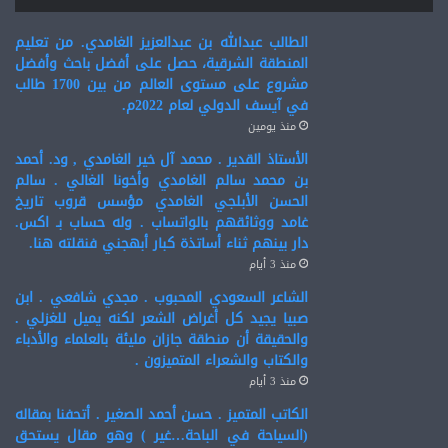
الطالب عبدالله بن عبدالعزيز الغامدي. من تعليم
المنطقة الشرقية، حصل على أفضل باحث وأفضل
مشروع على مستوى العالم من بين 1700 طالب
في آيسف الدولي لعام 2022م.
منذ يومين
الأستاذ القدير . محمد آل خير الغامدي , ود. أحمد
بن محمد سالم الغامدي وأخونا الغالي . سالم
الحسن الأبلجي الغامدي مؤسس قروب تاريخ
غامد ووثائقهم بالواتساب . وله حساب بـ اكس.
دار بينهم ثناء أساتذة كبار أبهجني فنقلته هنا.
منذ 3 أيام
الشاعر السعودي المحبوب . مجدي شافعي . ابن
صبيا يجيد كل أغراض الشعر لكنه يميل للغزلي .
والحقيقة أن منطقة جازان مليئة بالعلماء والأدباء
والكتاب والشعراء المتميزون .
منذ 3 أيام
الكاتب المتميز . حسن أحمد الصغير . أتحفنا بمقاله
(السياحة في الباحة…غير ) وهو مقال يستحق