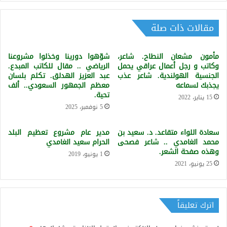
الفلبيني(لابو
لابو).
مقالات ذات صلة
مأمون مشعان النطاح. شاعر،
شوّهوا دورينا وخذلوا مشروعنا
وكاتب و رجل أعمال عراقي يحمل
الرياضي .. مقال للكاتب المبدع.
الجنسية الهولندية. شاعر عذب
عبد العزيز الهدلق. تكلم بلسان
يجذبك لسماعه
معظم الجمهور السعودي.. ألف
تحية.
15 يناير، 2022
5 نوفمبر، 2025
سعادة اللواء متقاعد. د. سعيد بن
مدير عام مشروع تعظيم البلد
محمد الغامدي .. شاعر فصحى
الحرام سعيد الغامدي
وهذه صفحة الشعر.
1 يونيو، 2019
25 يونيو، 2021
اترك تعليقاً