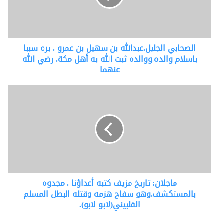
عمرو
.
بره
سببا
الصحابي الجليل.عبدالله بن سهيل بن عمرو . بره سببا
باسلام
والده.ووالده
باسلام والده.ووالده ثبت الله به أهل مكة. رضي الله
ثبت
عنهما
الله
به
ماجلان:
أهل
تاريخ
مكة.
مزيف
رضي
كتبه
الله
أعداؤنا
عنهما
.
مجدوه
بالمستكشف.وهو
سفاح
ماجلان: تاريخ مزيف كتبه أعداؤنا . مجدوه
هزمه
وقتله
بالمستكشف.وهو سفاح هزمه وقتله البطل المسلم
البطل
الفلبيني(لابو لابو).
المسلم