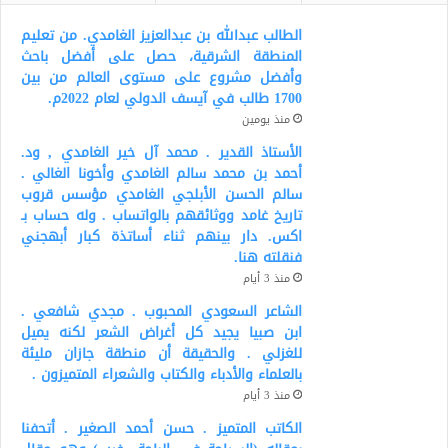
الطالب عبدالله بن عبدالعزيز الغامدي. من تعليم
المنطقة الشرقية، حصل على أفضل باحث
وأفضل مشروع على مستوى العالم من بين
1700 طالب في آيسف الدولي لعام 2022م.
منذ يومين
الأستاذ القدير . محمد آل خير الغامدي , ود.
أحمد بن محمد سالم الغامدي وأخونا الغالي .
سالم الحسن الأبلجي الغامدي مؤسس قروب
تاريخ غامد ووثائقهم بالواتساب . وله حساب بـ
اكس. دار بينهم ثناء أساتذة كبار أبهجني
فنقلته هنا.
منذ 3 أيام
الشاعر السعودي المحبوب . مجدي شافعي .
ابن صبيا يجيد كل أغراض الشعر لكنه يميل
للغزلي . والحقيقة أن منطقة جازان مليئة
بالعلماء والأدباء والكتاب والشعراء المتميزون .
منذ 3 أيام
الكاتب المتميز . حسن أحمد الصغير . أتحفنا