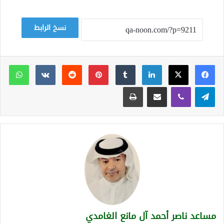
نسخ الرابط
لينكدإن
بينتيريست
وات
تيلقرام
ڤايبر
مشاركة عبر البريد
طباعة
مساعد ناصر أحمد آل مانع الغامدي