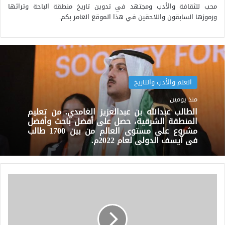
محب للثقافة والأدب ومجتهد في تدوين تاريخ منطقة الباحة وتراثها
ورموزها السابقون واللاحقين في هذا الموقع العامر بكم.
العلم والأدب والتاريخ
منذ يومين
الطالب عبدالله بن عبدالعزيز الغامدي. من تعليم
المنطقة الشرقية، حصل على أفضل باحث وأفضل
مشروع على مستوى العالم من بين 1700 طالب
في آيسف الدولي لعام 2022م.
الصحابي
الجليل.عبدالله
بن
سهيل
بن