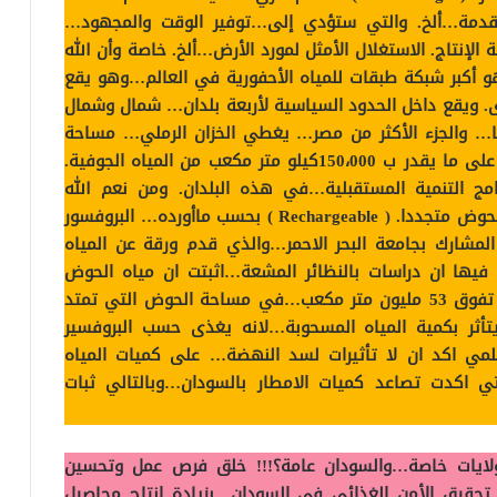
المتقدمة…ألخ. والتي ستؤدي إلى…توفير الوقت والمجهود…
الإنتاج. الاستغلال الأمثل لمورد الأرض…ألخ. خاصة وأن الله
…بالخزان الحجر الرملي النوبي (NSAS). وهو أكبر شبكة طبقات للمياه الأحفورية في العالم…وهو يقع
ى. ويقع داخل الحدود السياسية لأربعة بلدان… شمال وشمال
 والجزء الأكثر من مصر… يغطي الخزان الرملي… مساحة
تمتد على مدى أكثر من مليوني كم مربع…تحتوي على ما يقدر ب 150،000كيلو متر مكعب من المياه الجوفية.
مج التنمية المستقبلية…في هذه البلدان. ومن نعم الله
العظيمة…على انسان هذه البلدان…أن جعل هذا الحوض متجددا. ( Rechargeable ) بحسب ماأورده… البروفسور
المشارك بجامعة البحر الاحمر…والذي قدم ورقة عن المياه
 فيها ان دراسات بالنظائر المشعة…اثبتت ان مياه الحوض
متجددة…بشكل دائم في المياه الجوفية…وبوفرة تفوق 53 مليون متر مكعب…في مساحة الحوض التي تمتد
لا يتأثر بكمية المياه المسحوبة…لانه يغذى حسب البروفسير
مي اكد ان لا تأثيرات لسد النهضة… على كميات المياه
تي اكدت تصاعد كميات الامطار بالسودان…وبالتالي ثبات
لايات خاصة…والسودان عامة؟!!! خلق فرص عمل وتحسين
 تحقيق الأمن الغذائي في السودان…بزيادة انتاج محاصيل