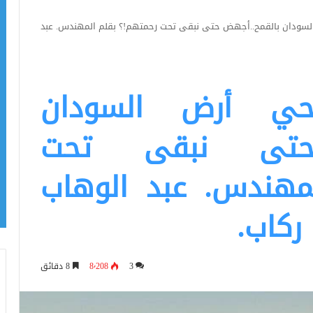
 السودان بالقمح..أجهض حتى نبقى تحت رحمتهم!؟ بقلم المهندس. عبد
جحي أرض السودان
 حتى نبقى تحت
مهندس. عبد الوهاب
 ركاب.
3
8٬208
8 دقائق