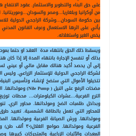
على حق البناء والتطوير والاستثمار. عقود الانتفا
بين حكومة السودان…وشركة الراجحي الدولية للاستث
يأتي على اثرها الاستعمال وعرف القانون المدني 
يخص الغير واستغلاله.
ويسقط ذلك الحق بانتهاء مدة العقد او حتما بموت 
بذلك أو تنفسخ الإجارة بانتهاء المدة إلا إذا كان 
إلى أن يحصد أكيد هنالك مقابل مالي أو عيني لست
لشركة الراجحي الدولية للإستثمار الزراعي. وليس ا
وبداخل طلمبات الضخ ومولداتها. محاور الري. تن
للمحاور التي تعمل بالطاقة الشمسية. تعبيد طرق ا
ومولداتها. ورش الصيانة الفرعية ومولداتها. المخ
الفرعية ومولداتها