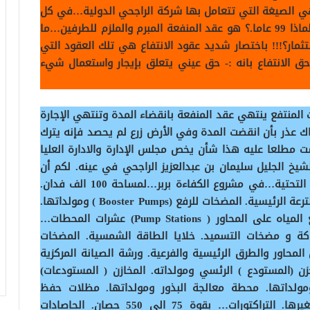
ع هي الصيغة التي تتعامل بها شركة الراجحي الدولية…في كل
من أوكرانيا وبلغاريا…ومصر والسودان…وموريتانيا. لماذا 99 عاما.؟ هو عقد المنفعة المبرم والملزم للطرفين…ما
مار؟!!! باختصار شديد عقود الانتفاع هي تلك العقود التي
حق الانتفاع بانه :- حق عيني يتعلق بإيجار واستعمال شيء
المنتفع ينتهي عقد المنفعة بانقضاء المدة وتنتهي الإجارة
هناك عذر بأن انقضت المدة وفي الأرض زرع لم يحصد فإنه يترك
 مطلعا عليه هذا شأن يخص مجلس الإدارة والادارة العليا
لشيخ الجليل سليمان بن عبدالعزيز الراجحي في عينه. لكم أن
تتخيلوا الأموال التي ستضخ لإنشاء وتأسيس البنية التحتية…في مشروع الكفاءة بربر…لمساحة 100 الف فدان.
مضخات الرفع على النيل ( Nile Pump) ومولداتها. الترعة الرئيسية. المضخات للرفع (Booster Pumps ) ومولداتها.
الترع الفرعية…عشرات الكيلومترات… محطات توزيع المياه على المحاور ( Pump Stations) عشرات المحطات…
وكة و مضخات التسميد. خلايا الطاقة الشمسية. المضخات
لمحاور والطرق الرئيسية والفرعية. ورشة الصيانة المركزية
زن (المستودع ) الرئسي ومولداته. المخازن ( المستودعات)
. صوامع الغلال(٣٠ ألف طن) ومولداتها. محطة معالجة البذور ومولداتها. مظلات حفظ
المعدات والآليات الزراعية والمتحركات كبيرها وصغيرها. التراكتورات… بقوة 75 الى 550 حصان. الحاصادات