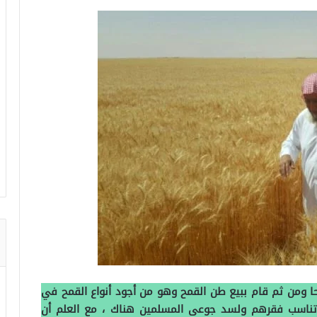
حا ومن ثم قام ببيع طن القمح وهو من أجود أنواع القمح في
ار تناسب فقرهم ولسد جوعى المسلمين هناك ، مع العلم أن