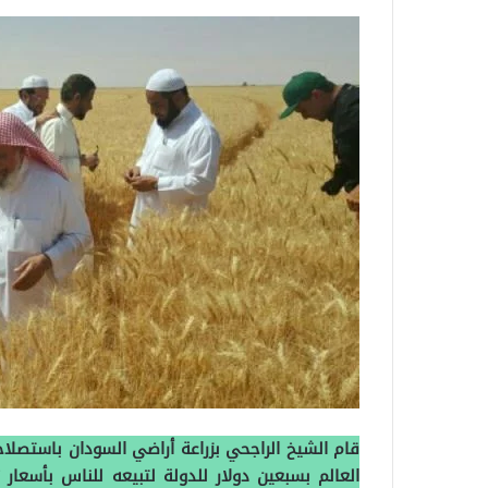
قام الشيخ الراجحي بزراعة أراضي السودان باستصلا
العالم بسبعين دولار للدولة لتبيعه للناس بأسع