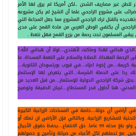
كان يستورد الطن من أمريكا ب ٣٢٠ دولار للطن غير مصاريف الشحن ..لكن أمريكا لم يرق لها الأمر
ائب على مشروع الراجحي علما أن الشيخ لم يكن مشروعه
تهديده بالقتل ترك الراجحي المشروع مما جعل المجاعة التي
لراجحي أن يكتفي الوطن العربي من مادة القمح على مدى
 يبقى المسلمون تحت رحمة من يزرع القمح فهل نتعظ .
…الذي هداني لهذا وماكنت لأهتدي…لولا أن هداني الله.؟
ى الرحمة المهداة. الصلاة والسلام على النعمة المسداة. ما
ة كريمة…من إخوة اعزاء…في قروب بورتسودان الثانوية…
وم. وكذلك ردا على الحملة الشرسة…التي يتعرض لها الإستثمار
ا…بحق شركة الراجحي الدولية للإستثمار…من قبل العديد من
دني. هنا أحاول قدر المستطاع…تبيان الحقيقة وتوضيح
في أراضي أي دولة…خاصة في المساحات الزراعية الكبيرة
تية للمشاريع الزراعية. وبالتالي فإن الأراضي لن تملك أو
تباع للأجانب وسيمنحون الأراضي بحق الانتفاع. حتى ولو بلغ مدته 99 عاما. حق الانتفاع…يحفظ حقوق الأجيال
عين. مع تحملهم لكل الأعباء من صيانة وتأمين و حصولهم