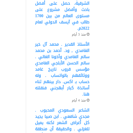
الشرقية، حصل على أفضل
باحث وأفضل مشروع على
مستوى العالم من بين 1700
طالب في آيسف الدولي لعام
2022م.
منذ 3 أيام
الأستاذ القدير . محمد آل خير
الغامدي , ود. أحمد بن محمد
سالم الغامدي وأخونا الغالي .
سالم الحسن الأبلجي الغامدي
مؤسس قروب تاريخ غامد
ووثائقهم بالواتساب . وله
حساب بـ اكس. دار بينهم ثناء
أساتذة كبار أبهجني فنقلته
هنا.
منذ 4 أيام
الشاعر السعودي المحبوب .
مجدي شافعي . ابن صبيا يجيد
كل أغراض الشعر لكنه يميل
للغزلي . والحقيقة أن منطقة