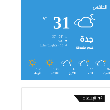
الطقس
31
℃
جدة
36º - 31º
54%
4.15 كيلومتر/ساعة
غيوم متفرقة
38
38
37
37
36
℃
℃
℃
℃
℃
السبت
الأحد
الأثنين
الثلاثاء
الأربعاء
الإعلانات