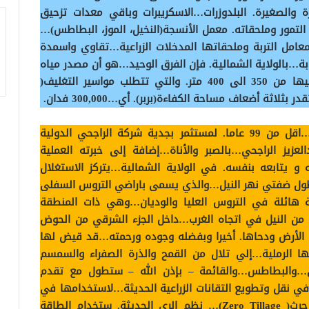
رة والصغيرة. البلدوزرات…الاسكريبرات وباقي معدات تزحيق
 التمور وملحقاته. معمل الأنسجة(النخيل، الموز، البطاطس)…
عامل التربة وملحقاتها المدخلات الزراعية…تقاوي واسمدة
بة…بالولاية الشمالية. فإن الفرق الوحيد…هو أن مصدر مياه
الري. هو الآبار الجوفية والتي يصل عمق الحفر فيها من 350 الى 400 متر. والتي تتطلب مواسير التغليف(
هل من العدل والإنصاف أن يكون عقد المنفعة…اقل من 99 عاما. لمستثمر بجدية شركة الراجحي الدولية
عزيز الراجحي…بالصبر والأناة…إضافة إلى خبرته العملية
و يتابعه بنفسه. في الولاية الشمالية…يتركز الاستغلال
طول ضفتي نهر النيل…والذي يسمى باراضي التروس السفلى
ة هائلة في التروس العليا والوديان…وهي ذات المنطقة
الراجحي في الغابة…وتبعد حوالي 40 كلم من النيل في اتجاه الغرب…داخل الجزء الشرقي من الحوض
 الأرض ودحاها. أخيرا وبفضله وجوده ورحمته…قد قيض لها
نها الرملية…إلي تلال من القمح والذرة الصفراء والسمسم
ي…والبطاطس…والقائمة – بإذن الله – ستطول مع تقدم
ي نقل وتطويع التقانات الزراعية الحديثة…لاستخدامها في
مشاريعها البحثية والتنموية. برنامج الزراعة بدون حرث( Zero Tillage)… نظم الري الحديثة. ستخدام الطاقة