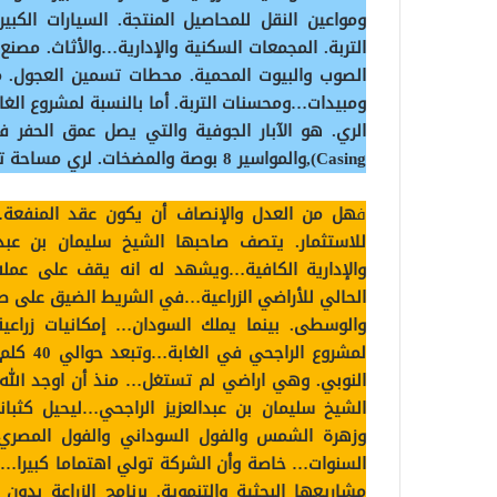
ومواعين النقل للمحاصيل المنتجة. السيارات الكبي
التربة. المجمعات السكنية والإدارية…والأثاث. مصنع
الصوب والبيوت المحمية. محطات تسمين العجول. م
ومبيدات…ومحسنات التربة. أما بالنسبة لمشروع الغا
Casing),والمواسير 8 بوصة والمضخات. لري مساحة تقدر بثلاثة أضعاف مساحة الكفاءة(بربر). أي…300,000 فدان.
ف
للاستثمار. يتصف صاحبها الشيخ سليمان بن عبدال
والإدارية الكافية…ويشهد له انه يقف على عمله 
الحالي للأراضي الزراعية…في الشريط الضيق على 
والوسطى. بينما يملك السودان… إمكانيات زراعي
لمشروع 
النوبي. وهي اراضي لم تستغل… منذ أن اوجد الله
الشيخ سليمان بن عبدالعزيز الراجحي…ليحيل كثبا
وزهرة الشمس والفول السوداني والفول المصر
السنوات… خاصة وأن الشركة تولي اهتماما كبيرا…ف