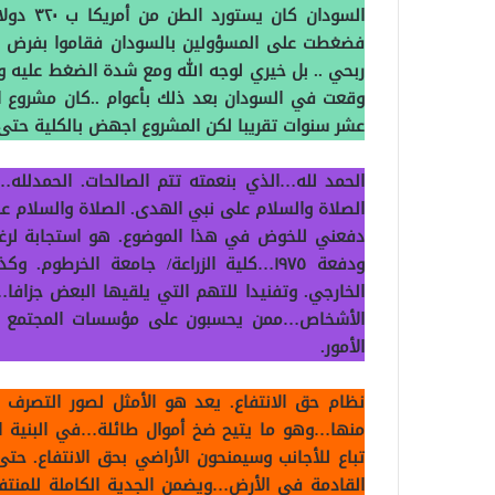
السودان 
فضغطت على المسؤولين بالسودان فقاموا بفرض ضر
ربحي .. بل خيري لوجه الله ومع شدة الضغط عليه و
وقعت في السودان بعد ذلك بأعوام ..كان مشروع ا
عشر سنوات تقريبا لكن المشروع اجهض بالكلية حتى
الحمد لله…الذي بنعمته تتم الصالحات. الحمدلله
الصلاة والسلام على نبي الهدى. الصلاة والسلام عل
دفعني للخوض في هذا الموضوع. هو استجابة لرغب
ودفعة ١٩٧٥…كلية الزراعة/ جامعة الخرط
الخارجي. وتفنيدا للتهم التي يلقيها البعض جزاف
الأشخاص…ممن يحسبون على مؤسسات المجتمع الم
الأمور.
نظام حق الانتفاع. يعد هو الأمثل لصور التصرف 
منها…وهو ما يتيح ضخ أموال طائلة…في البنية التح
القادمة في الأرض…ويضمن الجدية الكاملة للمنتف