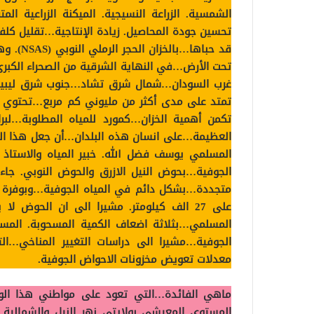
الشمسية. الزراعة النسيجية. الميكنة الزراعية 
تحسين جودة المحاصيل. زيادة الإنتاجية…تقليل كلفة 
قد حباها
تحت الأرض…في النهاية الشرقية من الصحراء الكبر
غرب السودان…شمال شرق تشاد…جنوب شرق ليبيا…
تكمن أهمية الخزان…كمورد للمياه المطلوبة…لبرا
المسلمي يوسف فضل الله. خبير المياه والاستاذ 
الجوفية…بحوض النيل الازرق والحوض النوبي. جاء
على 27 الف كيلومتر. مشيرا الى ان الحوض 
المسلمي…بثلاثة اضعاف الكمية المسحوبة. المسل
الجوفية…مشيرا الى دراسات التغيير المناخي…ال
معدلات تعويض مخزونات الاحواض الجوفية.
ماهي الفائدة…التي تعود على مواطني هذا الو
المستوي المعيشي بولايتي نهر النيل والشمالية.