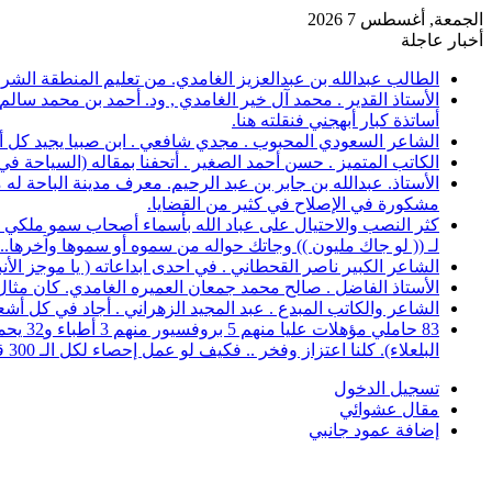
الجمعة, أغسطس 7 2026
أخبار عاجلة
الطالب عبدالله بن عبدالعزيز الغامدي. من تعليم المنطقة الشرقية، حصل على 
الأستاذ القدير . محمد آل خير الغامدي , ود. أحمد بن محمد سال
أساتذة كبار أبهجني فنقلته هنا.
الشاعر السعودي المحبوب . مجدي شافعي . ابن صبيا يجيد كل أغرا
الكاتب المتميز . حسن أحمد الصغير . أتحفنا بمقاله (السياحة ف
الأستاذ. عبدالله بن جابر بن عبد الرحيم. معرف مدينة الباحة 
مشكورة في الإصلاح في كثير من القضايا.
كثر النصب والاحتيال على عباد الله بأسماء أصحاب سمو ملكي خ
لـ (( لو جاك مليون )) وجاتك حواله من سموه أو سموها وآخرها..؟
الشاعر الكبير ناصر القحطاني . في احدى ابداعاته ( يا موجز الأ
الأستاذ الفاضل . صالح محمد جمعان العميره الغامدي. كان مثال للمعلم المخلص ال
الشاعر والكاتب المبدع . عبد المجيد الزهراني . أجاد في كل أشع
البلعلاء). كلنا اعتزاز وفخر .. فكيف لو عمل إحصاء لكل الـ 300 قرية.
تسجيل الدخول
مقال عشوائي
إضافة عمود جانبي