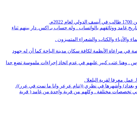
م.
يخ غامد ووثائقهم بالواتساب . وله حساب بـ اكس. دار بينهم ثناء
 والأدباء والكتاب والشعراء المتميزون .
صة في مراعاة الأنظمة لكافة سكان مدينة الباحة كما أن له جهود
وس . وهنا عتب كبير عليهم في عدم اتخاذ إجراءات ملموسة تضع حدا
لو بغداد) وأشهرها في نظري ((تنام عرعر وانا ما نمت في عرر)).
منهم 5 بروفسيور منهم 3 أطباء و32 يحملون الدكتوراه في عدة تخصصات وعدد 14 استشاري طب و32 طبيب في تخصصات مختلفة . وكلهم من قرية واحدة من غامد ( قرية