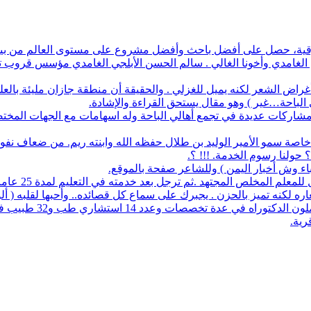
أفضل باحث وأفضل مشروع على مستوى العالم من بين 1700 طالب في آيسف الدولي لعام 2022
م الغامدي وأخونا الغالي . سالم الحسن الأبلجي الغامدي مؤسس قروب تار
ض الشعر لكنه يميل للغزلي . والحقيقة أن منطقة جازان مليئة بالعلماء
ي الباحة…غير ) وهو مقال يستحق القراءة والإشادة.
له مشاركات عديدة في تجمع أهالي الباحة وله اسهامات مع الجهات المخت
اصة سمو الأمير الوليد بن طلال حفظه الله وابنته ريم. من ضعاف نف
 حولنا رسوم الخدمة. !!! ؟.
نباء وش أخبار اليمن ) وللشاعر صفحة بالموقع.
مجتهد .ثم ترجل بعد خدمته في التعليم لمدة 25 عاما. عمل معرفا لقرية البلعلا .
اره لكنه تميز بالحزن . يجبرك على سماع كل قصائده.. وأحبها لقلبه ( أ
83 حاملي مؤهلات عليا 