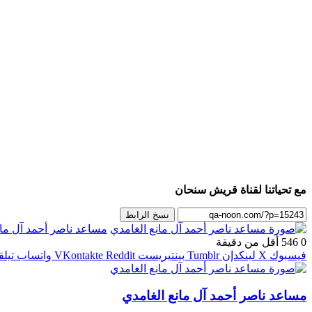
مع تحياتنا لقناة قريش سنحان
نسخ الرابط
مساعد ناصر أحمد آل مان
0
546
أقل من دقيقة
فيسبوك
‫X
لينكدإن
بينتيريست
واتساب
تيلق
مساعد ناصر أحمد آل مانع الغامدي