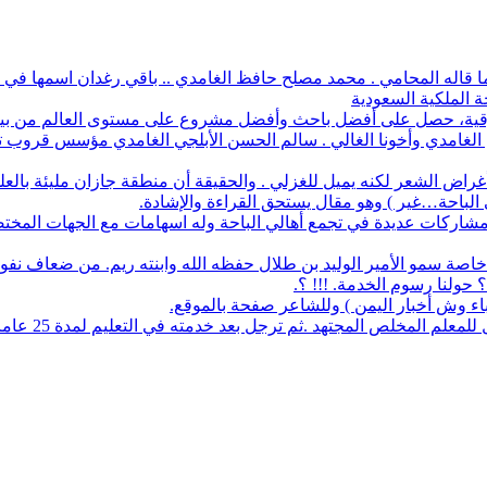
 ما قاله المحامي . محمد مصلح حافظ الغامدي .. باقي رغدان اسمها في د
ة الملكية السعودية
أفضل باحث وأفضل مشروع على مستوى العالم من بين 1700 طالب في آيسف الدولي لعام 2022
م الغامدي وأخونا الغالي . سالم الحسن الأبلجي الغامدي مؤسس قروب تار
ض الشعر لكنه يميل للغزلي . والحقيقة أن منطقة جازان مليئة بالعلماء
ي الباحة…غير ) وهو مقال يستحق القراءة والإشادة.
له مشاركات عديدة في تجمع أهالي الباحة وله اسهامات مع الجهات المخت
اصة سمو الأمير الوليد بن طلال حفظه الله وابنته ريم. من ضعاف نف
 حولنا رسوم الخدمة. !!! ؟.
نباء وش أخبار اليمن ) وللشاعر صفحة بالموقع.
مجتهد .ثم ترجل بعد خدمته في التعليم لمدة 25 عاما. عمل معرفا لقرية البلعلا .