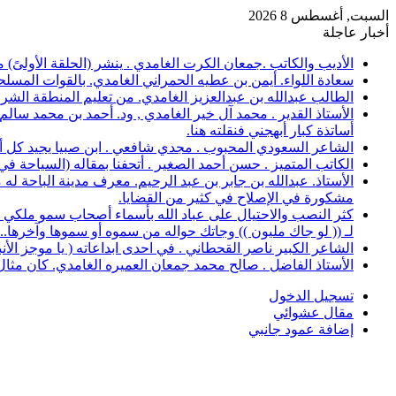
السبت, أغسطس 8 2026
أخبار عاجلة
الأديب والكاتب .جمعان الكرت الغامدي . ينشر (الحلقة الأولىً)
سعادة اللواء. أيمن بن عطيه الحمراني الغامدي. بالقوات المسلح
الطالب عبدالله بن عبدالعزيز الغامدي. من تعليم المنطقة الشرقية، حصل على 
الأستاذ القدير . محمد آل خير الغامدي , ود. أحمد بن محمد سال
أساتذة كبار أبهجني فنقلته هنا.
الشاعر السعودي المحبوب . مجدي شافعي . ابن صبيا يجيد كل أغرا
الكاتب المتميز . حسن أحمد الصغير . أتحفنا بمقاله (السياحة ف
الأستاذ. عبدالله بن جابر بن عبد الرحيم. معرف مدينة الباحة 
مشكورة في الإصلاح في كثير من القضايا.
كثر النصب والاحتيال على عباد الله بأسماء أصحاب سمو ملكي خ
لـ (( لو جاك مليون )) وجاتك حواله من سموه أو سموها وآخرها..؟
الشاعر الكبير ناصر القحطاني . في احدى ابداعاته ( يا موجز الأ
الأستاذ الفاضل . صالح محمد جمعان العميره الغامدي. كان مثال للمعلم المخلص ال
تسجيل الدخول
مقال عشوائي
إضافة عمود جانبي