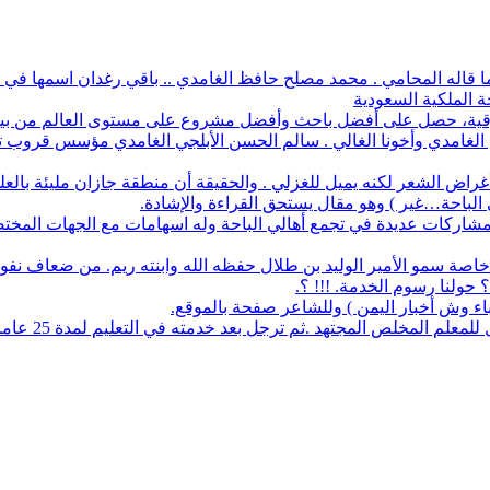
 ما قاله المحامي . محمد مصلح حافظ الغامدي .. باقي رغدان اسمها في د
ة الملكية السعودية
أفضل باحث وأفضل مشروع على مستوى العالم من بين 1700 طالب في آيسف الدولي لعام 2022
م الغامدي وأخونا الغالي . سالم الحسن الأبلجي الغامدي مؤسس قروب تار
ض الشعر لكنه يميل للغزلي . والحقيقة أن منطقة جازان مليئة بالعلماء
ي الباحة…غير ) وهو مقال يستحق القراءة والإشادة.
له مشاركات عديدة في تجمع أهالي الباحة وله اسهامات مع الجهات المخت
اصة سمو الأمير الوليد بن طلال حفظه الله وابنته ريم. من ضعاف نف
 حولنا رسوم الخدمة. !!! ؟.
نباء وش أخبار اليمن ) وللشاعر صفحة بالموقع.
مجتهد .ثم ترجل بعد خدمته في التعليم لمدة 25 عاما. عمل معرفا لقرية البلعلا .