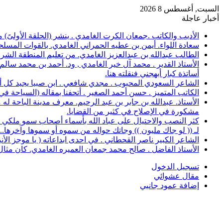
السبت, أغسطس 8 2026
أخبار عاجلة
الأديب والكاتب .جمعان الكرت الغامدي . ينشر (الحلقة الأولىً)
سعادة اللواء. أيمن بن عطيه الحمراني الغامدي. بالقوات المسلح
الطالب عبدالله بن عبدالعزيز الغامدي. من تعليم المنطقة الشرقية، حصل على 
الأستاذ القدير . محمد آل خير الغامدي , ود. أحمد بن محمد سال
أساتذة كبار أبهجني فنقلته هنا.
الشاعر السعودي المحبوب . مجدي شافعي . ابن صبيا يجيد كل أغرا
الكاتب المتميز . حسن أحمد الصغير . أتحفنا بمقاله (السياحة ف
الأستاذ. عبدالله بن جابر بن عبد الرحيم. معرف مدينة الباحة 
مشكورة في الإصلاح في كثير من القضايا.
كثر النصب والاحتيال على عباد الله بأسماء أصحاب سمو ملكي خ
لـ (( لو جاك مليون )) وجاتك حواله من سموه أو سموها وآخرها..؟
الشاعر الكبير ناصر القحطاني . في احدى ابداعاته ( يا موجز الأ
الأستاذ الفاضل . صالح محمد جمعان العميره الغامدي. كان مثال للمعلم المخلص ال
تسجيل الدخول
مقال عشوائي
إضافة عمود جانبي