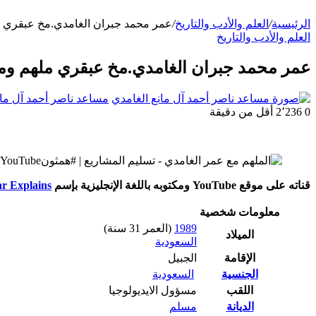
الرئيسية
/
العلم والأدب والتاريخ
/
عمر محمد جبران الغامدي.مخ عبقري م
العلم والأدب والتاريخ
عمر محمد جبران الغامدي.مخ عبقري ملهم وم
مساعد ناصر أحمد آل مان
0
2٬236
أقل من دقيقة
قناته على موقع YouTube ومكتوبه باللغة الإنجليزية بإسم
r Explains
معلومات شخصية
1989
(العمر 31 سنة)
الميلاد
السعودية
الإقامة
الجبيل
الجنسية
السعودية
اللقب
مسؤول الايديولوجيا
الديانة
مسلم