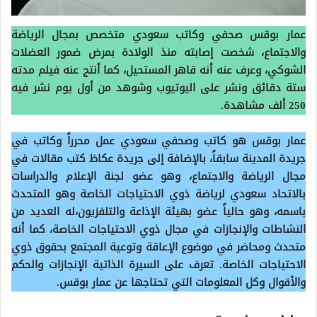
عمار بوقس صحفي وكاتب سعودي متخصص بمجال الرياضة
والاجتماع، شخصت إصابته منذ الولادة بمرض ضمور العضلات
الشوكي، وعرف عنه أنه قاهر المستحيل، كما أنتج عنه فيلم مدته
ستة دقائق ونشر على اليوتيوب وشوهد من أول يوم نشر فيه
250 ألف مشاهدة.
عمار بوقس هو كاتب وصحفي سعودي عمل محرراً وكاتب في
جريدة المدينة سابقاً، بالإضافة إلى جريدة عكاظ كتب مقالات في
مجال الرياضة والاجتماع، وهو عضو لجنة الإعلام والدراسات
بالاتحاد سعودي لرياضة ذوي الاحتياجات الخاصة وهو المتحدث
باسمه، وهو حالياً عضو بهيئة الإذاعة والتلفزيون،له العديد من
النشاطات والإنجازات في مجال ذوي الاحتياجات الخاصة، كما أنه
متحدث ومحاضر في موضوع الإعاقة وتوعية المجتمع بحقوق ذوي
الاحتياجات الخاصة. تعرف على السيرة الذاتية الإنجازات والحكم
والأقوال وكل المعلومات التي تحتاجها عن عمار بوقس.