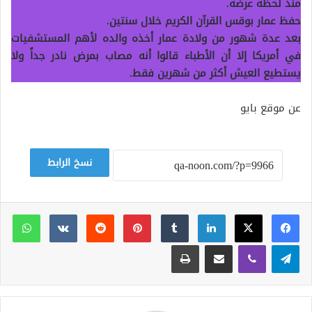
منذ لحظة عرضه.
حفظ عمار بوقس القرآن الكريم خلال سنتين.
بعد عدة شهور من ولادة عمار أخذه والده لأهم المستشفيات
في أمريكا إلا أن الأطباء قالوا أنه مصاب بمرض نادر جداً ولا
يستطيع العيش أكثر من شهرين فقط.
عن موقع بايو
نسخ الرابط
لينكدإن
بينتيريست
وات
تيلقرام
ڤايبر
مشاركة عبر البريد
طباعة