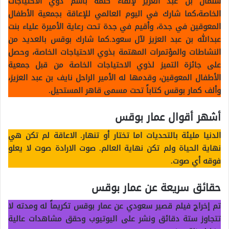
سلمان بن عبد العزيز لإلقاء كلمة باسم ذوي الاحتياجات
الخاصة،كما شارك في اليوم العالمي للإعاقة بجمعية الأطفال
المعوقين في جدة، وأقيم في جدة تحت رعاية الأميرة علياء بنت
عبدالله بن عبد العزيز لآل سعود.كما شارك بوقس بالعديد من
النشاطات والمؤتمرات المهتمة بذوي الاحتياجات الخاصة، وحصل
على جائزة التميز لذوي الاحتياجات الخاصة من قبل جمعية
الأطفال المعوقين، وقدمها له الأمير الراحل نايف بن عبد العزيز،
وألف كمار بوقس كتاباً تحت مسمى قاهر المستحيل.
أشهر أقوال عمار بوقس
الدنيا مليئة بالتحديات اما تختار أو تنهار. الاعاقة لم تكن هي
نهاية الحياة ولم تكن نهاية العالم. صوت الارادة صوت لا يعلو
فوقه أي صوت.
حقائق سريعة عن عمار بوقس
تم إخراج فيلم قصير سعودي عن عمار بوقس تكريماً له ومدته لا
تتجاوز ستة دقائق ونشر على اليوتيوب وحقق مشاهدات عالية