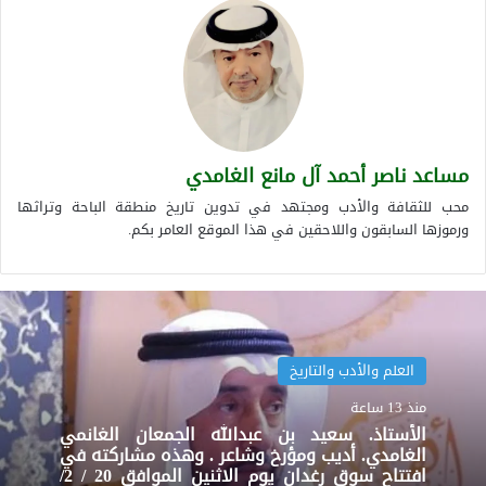
مساعد ناصر أحمد آل مانع الغامدي
محب للثقافة والأدب ومجتهد في تدوين تاريخ منطقة الباحة وتراثها
ورموزها السابقون واللاحقين في هذا الموقع العامر بكم.
العلم والأدب والتاريخ
منذ 13 ساعة
الأستاذ. سعيد بن عبدالله الجمعان الغانمي
الغامدي. أديب ومؤرخ وشاعر . وهذه مشاركته في
افتتاح سوق رغدان يوم الاثنين الموافق 20 / 2/