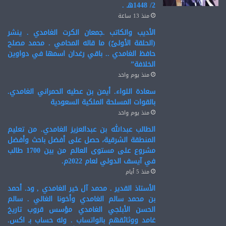
2/ 1448هـ .
منذ 13 ساعة
الأديب والكاتب .جمعان الكرت الغامدي . ينشر
(الحلقة الأولىً) ما قاله المحامي . محمد مصلح
حافظ الغامدي .. باقي رغدان اسمها في دواوين
الخلافة”
منذ يوم واحد
سعادة اللواء. أيمن بن عطيه الحمراني الغامدي.
بالقوات المسلحة الملكية السعودية
منذ يوم واحد
الطالب عبدالله بن عبدالعزيز الغامدي. من تعليم
المنطقة الشرقية، حصل على أفضل باحث وأفضل
مشروع على مستوى العالم من بين 1700 طالب
في آيسف الدولي لعام 2022م.
منذ 5 أيام
الأستاذ القدير . محمد آل خير الغامدي , ود. أحمد
بن محمد سالم الغامدي وأخونا الغالي . سالم
الحسن الأبلجي الغامدي مؤسس قروب تاريخ
غامد ووثائقهم بالواتساب . وله حساب بـ اكس.