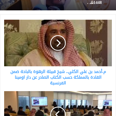
1448هـ .
م.أحمد
بن
علي
الكلي..
شیخ
قبیلة
الرھوة
بالباحة
ضمن
م.أحمد بن علي الكلي.. شیخ قبیلة الرھوة بالباحة ضمن
القادة
بالمملكة
القادة بالمملكة حسب الكتاب الصادر عن دار اومینا
حسب
الفرنسیة
الكتاب
الصادر
وفاء
عن
جمعان
دار
الغامدي.مدربة
اومینا
في
الفرنسیة
الموهبة