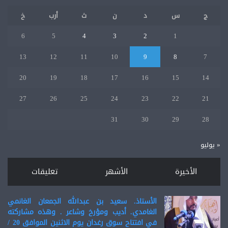
ج
س
د
ن
ث
أرب
خ
6
5
4
3
2
1
13
12
11
10
9
8
7
20
19
18
17
16
15
14
27
26
25
24
23
22
21
31
30
29
28
« يوليو
الأخيرة
الأشهر
تعليقات
الأستاذ. سعيد بن عبدالله الجمعان الغانمي
الغامدي. أديب ومؤرخ وشاعر . وهذه مشاركته
في افتتاح سوق رغدان يوم الاثنين الموافق 20 /