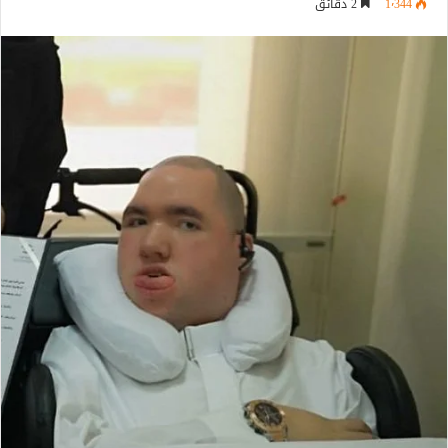
1٬344
2 دقائق
إلكترونيا