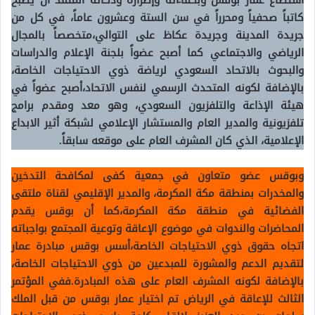
استطاع عمار بوقس وبكفاءته وإصراره وذكائه المتقد أن يصبح
كاتباً صحفياً ومحرراً في سن الستة وعشرون عاماً، في كل من
جريدة المدينة وجريدة عكاظ على التوالي،متخصصاً بالمجال
الرياضي والاجتماعي كما أصبح عضواً بلجنة الإعلام والدراسات
والبحوث بالاتحاد السعودي لرياضة ذوي الاحتياجات الخاصة،
بالإضافة لكونه المتحدث الرسمي لنفس الاتحاد،أصبح عضواً في
هيئة الإذاعة والتلفزيون السعودي، وهو معد ومقدم برامج
تلفزيونية والمدير العام والمستشار الإعلامي لشبكة أثير الابداع
الإعلامية، الذي كان المشرف العام على موقعه سابقاً.
وبوقس عضو متعاون في جمعية كفى لمكافحة التدخين
والمخدرات بمنطقة مكة المكرمة، والمدير الإقليمي لقناة ملتقى
الفضائية في منطقة مكة المكرمة،كما أن بوقس يقدم
المحاضرات والندوات في موضوع الإعاقة وتوعية المجتمع بواجباته
اتجاه حقوق ذوي الاحتياجات الخاصة،أسس بوقس مبادرة عمار
لتقديم الدعم والمشورة للمبدعين من ذوي الاحتياجات الخاصة،
بالإضافة لكونه المشرف العام على هذه المبادرة.ففي المؤتمر
الثالث للإعاقة في الرياض تم اختيار عمار بوقس من قبل الملك