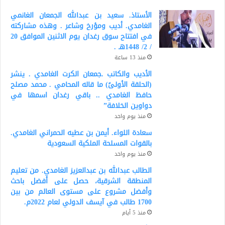
الأستاذ. سعيد بن عبدالله الجمعان الغانمي
الغامدي. أديب ومؤرخ وشاعر . وهذه مشاركته
في افتتاح سوق رغدان يوم الاثنين الموافق 20
/ 2/ 1448هـ .
منذ 13 ساعة
الأديب والكاتب .جمعان الكرت الغامدي . ينشر
(الحلقة الأولىً) ما قاله المحامي . محمد مصلح
حافظ الغامدي .. باقي رغدان اسمها في
دواوين الخلافة”
منذ يوم واحد
سعادة اللواء. أيمن بن عطيه الحمراني الغامدي.
بالقوات المسلحة الملكية السعودية
منذ يوم واحد
الطالب عبدالله بن عبدالعزيز الغامدي. من تعليم
المنطقة الشرقية، حصل على أفضل باحث
وأفضل مشروع على مستوى العالم من بين
1700 طالب في آيسف الدولي لعام 2022م.
منذ 5 أيام