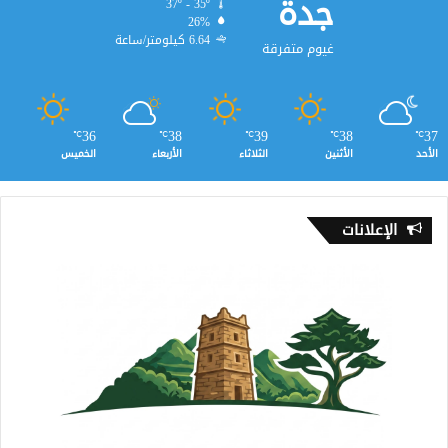
جدة
37º - 35º
26%
6.64 كيلومتر/ساعة
غيوم متفرقة
36
38
39
38
37
℃
℃
℃
℃
℃
الأحد
الأثنين
الثلاثاء
الأربعاء
الخميس
الإعلانات