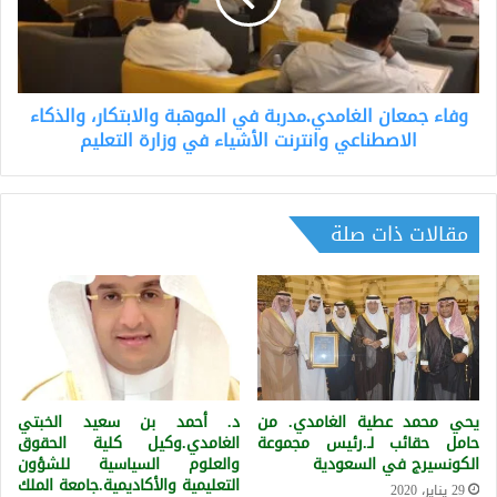
والابتكار،
والذكاء
الاصطناعي
وانترنت
وفاء جمعان الغامدي.مدربة في الموهبة والابتكار، والذكاء
الأشياء
في
الاصطناعي وانترنت الأشياء في وزارة التعليم
وزارة
التعليم
مقالات ذات صلة
يحي محمد عطية الغامدي. من
د. أحمد بن سعيد الخبتي
حامل حقائب لـ.رئيس مجموعة
الغامدي.وكيل كلية الحقوق
الكونسيرج في السعودية
والعلوم السياسية للشؤون
التعليمية والأكاديمية.جامعة الملك
29 يناير، 2020