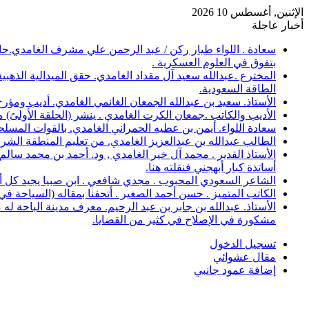
الإثنين, أغسطس 10 2026
أخبار عاجلة
سعادة . اللواء طيار ركن / عبد الرحمن علي مشرف الغامدي.حاص
بتفوق في العلوم العسكرية .
الطاقة السعودية.
الأستاذ. سعيد بن عبدالله الجمعان الغانمي الغامدي. أديب ومؤرخ وشاعر 
الأديب والكاتب .جمعان الكرت الغامدي . ينشر (الحلقة الأولىً)
سعادة اللواء. أيمن بن عطيه الحمراني الغامدي. بالقوات المسلح
الطالب عبدالله بن عبدالعزيز الغامدي. من تعليم المنطقة الشرقية، حصل على 
الأستاذ القدير . محمد آل خير الغامدي , ود. أحمد بن محمد سال
أساتذة كبار أبهجني فنقلته هنا.
الشاعر السعودي المحبوب . مجدي شافعي . ابن صبيا يجيد كل أغرا
الكاتب المتميز . حسن أحمد الصغير . أتحفنا بمقاله (السياحة ف
الأستاذ. عبدالله بن جابر بن عبد الرحيم. معرف مدينة الباحة 
مشكورة في الإصلاح في كثير من القضايا.
تسجيل الدخول
مقال عشوائي
إضافة عمود جانبي