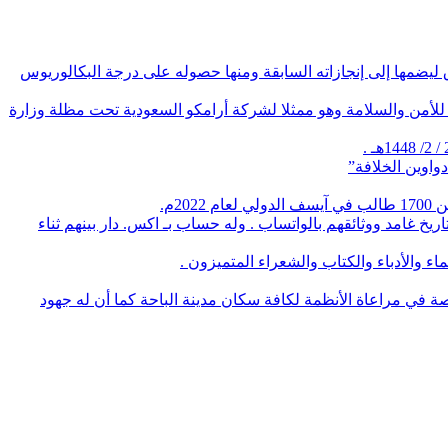
ليضمها إلى إنجازاته السابقة ومنها حصوله على درجة البكالوريوس
ية الذهبية في معرض جنيف الدولي للاختراعات 2026 بـ جنيف عن اختراعه لأداة للأمن والسلامة وهو ممثلا لشركة أرامكو السعودية تحت مظلة وزارة
واوين الخلافة”
م.
يخ غامد ووثائقهم بالواتساب . وله حساب بـ اكس. دار بينهم ثناء
 والأدباء والكتاب والشعراء المتميزون .
صة في مراعاة الأنظمة لكافة سكان مدينة الباحة كما أن له جهود