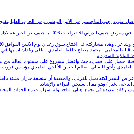
ل على درجتي الماجستير في الأمن الوطني و في الحرب العليا بتفوق 
المخترع .عبدالله سعيد آل مقداد الغامدي. حقق الميدال
. وهذه مشاركته في افتتاح سوق رغدان يوم الاثنين الموافق 20 / 2/ 1448هـ .
 ما قاله المحامي . محمد مصلح حافظ الغامدي .. باقي رغدان اسمها في د
ة الملكية السعودية
أفضل باحث وأفضل مشروع على مستوى العالم من بين 1700 طالب في آيسف الدولي لعام 2022
م الغامدي وأخونا الغالي . سالم الحسن الأبلجي الغامدي مؤسس قروب تار
ض الشعر لكنه يميل للغزلي . والحقيقة أن منطقة جازان مليئة بالعلماء
ي الباحة…غير ) وهو مقال يستحق القراءة والإشادة.
له مشاركات عديدة في تجمع أهالي الباحة وله اسهامات مع الجهات المخت