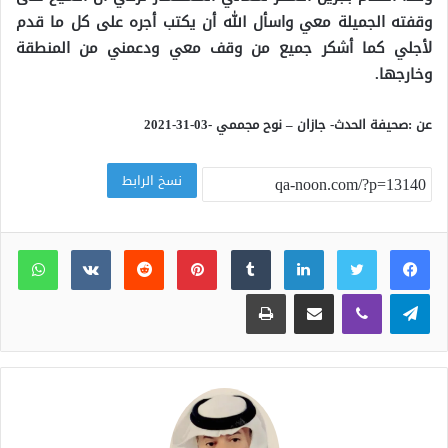
وقفته الجميلة معي واسأل الله أن يكتب أجره على كل ما قدم
لأجلي كما أشكر جميع من وقف معي ودعمني من المنطقة
وخارجها.
عن :صحيفة الحدث-
جازان – نوح مجممي -03-31-2021
نسخ الرابط
لينكدإن
بينتيريست
وات
تيلقرام
ڤايبر
مشاركة عبر البريد
طباعة