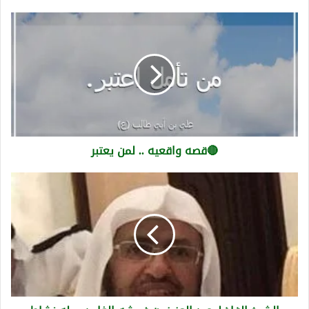
🔴قصه
واقعيه
..
لمن
يعتبر
🔴قصه واقعيه .. لمن يعتبر
الشيخ
الفاضل.عبد
العزيز
بن
غبيشه
الغامدي.
له
نشاط
واسع