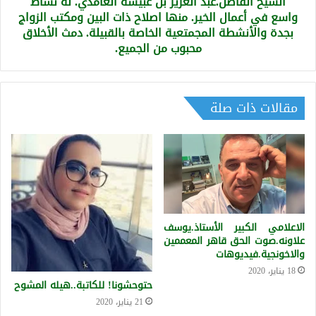
الشيخ الفاضل.عبد العزيز بن غبيشه الغامدي. له نشاط
في
أعمال
واسع في أعمال الخير. منها اصلاح ذات البين ومكتب الزواج
الخير.
بجدة والأنشطة المجمتعية الخاصة بالقبيلة. دمث الأخلاق
منها
محبوب من الجميع.
اصلاح
ذات
البين
ومكتب
مقالات ذات صلة
الزواج
بجدة
والأنشطة
المجمتعية
الخاصة
بالقبيلة.
دمث
الأخلاق
الاعلامي الكبير الأستاذ.يوسف
محبوب
علاونه.صوت الحق قاهر المعممين
من
والاخونجية.فيديوهات
الجميع.
18 يناير، 2020
حتوحشونا! للكاتبة..هيله المشوح
21 يناير، 2020