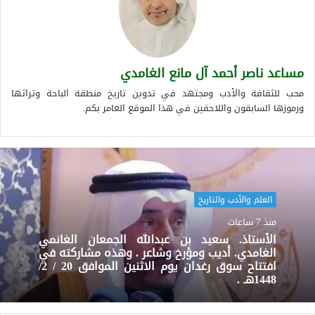
مساعد ناصر أحمد آل مانع الغامدي
محب للثقافة والأدب ومجتهد في تدوين تاريخ منطقة الباحة وتراثها
ورموزها السابقون واللاحقين في هذا الموقع العامر بكم.
العلم والأدب والتاريخ
منذ 7 ساعات
الأستاذ. سعيد بن عبدالله الجمعان الغانمي
الغامدي. أديب ومؤرخ وشاعر . وهذه مشاركته في
افتتاح سوق رغدان يوم الاثنين الموافق 20 / 2/
1448هـ .