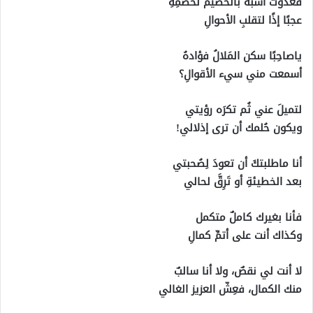
‏فغدوتَ أشبه بالخصيم لخصمِهِ
‏عجبًا إذًا لتقلبِ الأحوالِ
ياصاحِبًا سكن المَلالُ فؤادهُ
‏أسمعت مني سيء الأقوالِ؟
‏لتميلَ عني ثُم تكرَه رؤيتي
‏ويكون حُلمك أن ترى إذلالي!
‏أنا ماطلبتكَ أن تعودَ لِصُحبتي
‏بعد الخطيئةِ أو تَرِقَّ لحالي
‏فأنا بغيرك كاملٌ متكمل
‏وكذاك أنت على أتمِّ كمالِ
‏لا أنت لي نقصٌ، ولا أنا سالبٌ
‏منك الكمال، فعِشّ العزيز الغالي