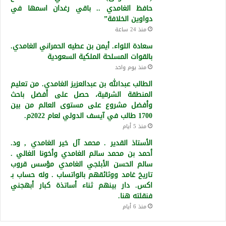
حافظ الغامدي .. باقي رغدان اسمها في
دواوين الخلافة”
منذ 24 ساعة
سعادة اللواء. أيمن بن عطيه الحمراني الغامدي.
بالقوات المسلحة الملكية السعودية
منذ يوم واحد
الطالب عبدالله بن عبدالعزيز الغامدي. من تعليم
المنطقة الشرقية، حصل على أفضل باحث
وأفضل مشروع على مستوى العالم من بين
1700 طالب في آيسف الدولي لعام 2022م.
منذ 5 أيام
الأستاذ القدير . محمد آل خير الغامدي , ود.
أحمد بن محمد سالم الغامدي وأخونا الغالي .
سالم الحسن الأبلجي الغامدي مؤسس قروب
تاريخ غامد ووثائقهم بالواتساب . وله حساب بـ
اكس. دار بينهم ثناء أساتذة كبار أبهجني
فنقلته هنا.
منذ 6 أيام