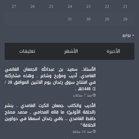
جاك
27
26
25
24
23
22
21
مليون
))
31
30
29
28
وجاتك
حواله
من
« يوليو
سموه
أو
الأخيرة
الأشهر
تعليقات
سموها
وآخرها..؟
حولنا
الأستاذ. سعيد بن عبدالله الجمعان الغانمي
رسوم
الغامدي. أديب ومؤرخ وشاعر . وهذه مشاركته
الخدمة.
في افتتاح سوق رغدان يوم الاثنين الموافق 20 /
!!!
2/ 1448هـ .
؟.
منذ 7 ساعات
الأديب والكاتب .جمعان الكرت الغامدي . ينشر
(الحلقة الأولىً) ما قاله المحامي . محمد مصلح
حافظ الغامدي .. باقي رغدان اسمها في دواوين
الخلافة”
منذ 24 ساعة