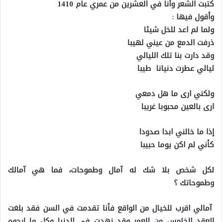
كتبت الشعر وأنا في العشرين من عمري عام 1410
وأقول فيها
:
ولما لم اعد للخل شيئا
ذرفت الدمع من عيني لهيبا
وقد دارت بنا تلك الليالي
ليالي عطرت دنيانا طيبا
ولكني ارى ما هل دمعي
ارى بالعين محبوبا غريبا
إذا ما خالني ابدا صدودا
كأني لم اكن يوما حبيبا
لكل شخص بلا شك له آمال وطموحات، فما هي آمالك
وطموحاتك ؟
آمالي اقرب للخيال من الواقع فأنا تقدمت في السن فقد بلغت
العقد الخامس من العمر وقد زهدت في الدنيا وكل ما ارجوه