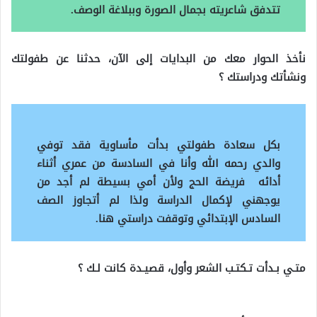
تتدفق شاعريته بجمال الصورة وببلاغة الوصف.
نأخذ الحوار معك من البدايات إلى الآن، حدثنا عن طفولتك
ونشأتك ودراستك ؟
بكل سعادة طفولتي بدأت مأساوية فقد توفي
والدي رحمه الله وأنا في السادسة من عمري أثناء
أدائه فريضة الحج ولأن أمي بسيطة لم أجد من
يوجهني لإكمال الدراسة ولذا لم أتجاوز الصف
السادس الإبتدائي وتوقفت دراستي هنا.
متـي بـدأت تـكتـب الشعر وأول، قصيـدة كانت لـك ؟