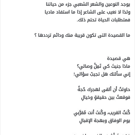
يوجد النوعين والشعر الشعبي جزء من حياتنا
ولذا لا نعيب على الشاعر إذا ما استفاد ماديا
فمتطلبات الحياة تحتم ذلك.
ما القصيدة التى تكون قريبة منك ودائم ترددها ؟
هي قصيدة
ماذا جنيتَ كي تَمِلَّ وصالي؟
‏إني سألتك هل تجيبُ سؤالي!
‏حاولتُ أن ألقى لهجرك حُجةً
‏فوقعتُ بين حقيقةٍ وخيالِ
‏كُنتُ القريب، وكُنتَ أنت مُقرَّبي
‏يوم الوفاق وبهجة الإقبالِ