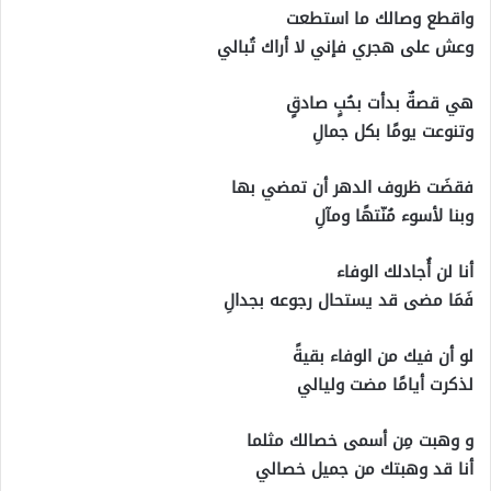
‏واقطع وصالك ما استطعت
‏وعش على هجري فإني لا أراك تُبالي
‏هي قصةٌ بدأت بحُبٍ صادقٍ
‏وتنوعت يومًا بكل جمالِ
‏فقضَت ظروف الدهر أن تمضي بها
‏وبنا لأسوء مُنّتهًا ومآلِ
أنا لن أُجادلك الوفاء
‏فَمَا مضى قد يستحال رجوعه بجدالِ
‏لو أن فيك من الوفاء بقيةً
‏لذكرت أيامًا مضت وليالي
‏و وهبت مِن أسمى خصالك مثلما
‏أنا قد وهبتك من جميل خصالي