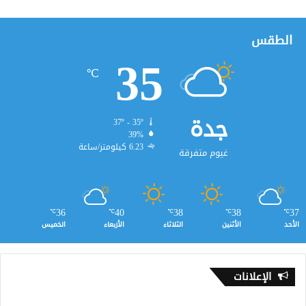
الطقس
35
℃
جدة
37º - 35º
39%
6.23 كيلومتر/ساعة
غيوم متفرقة
36
40
38
38
37
℃
℃
℃
℃
℃
الأحد
الأثنين
الثلاثاء
الأربعاء
الخميس
الإعلانات