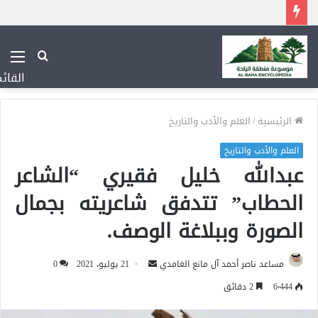
بحث
عن
القائ
الرئيسية
/
العلم والأدب والتاريخ
العلم والأدب والتاريخ
عبدالله خليل فقيري “الشاعر
الحطاب” تتدفق شاعريته بجمال
الصورة وببلاغة الوصف.
أرسل
مساعد ناصر أحمد آل مانع الغامدي
21 يوليو، 2021
0
بريدا
6٬444
2 دقائق
إلكترونيا