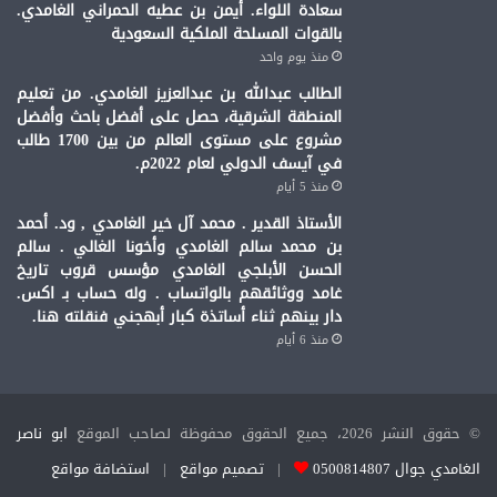
سعادة اللواء. أيمن بن عطيه الحمراني الغامدي.
بالقوات المسلحة الملكية السعودية
منذ يوم واحد
الطالب عبدالله بن عبدالعزيز الغامدي. من تعليم
المنطقة الشرقية، حصل على أفضل باحث وأفضل
مشروع على مستوى العالم من بين 1700 طالب
في آيسف الدولي لعام 2022م.
منذ 5 أيام
الأستاذ القدير . محمد آل خير الغامدي , ود. أحمد
بن محمد سالم الغامدي وأخونا الغالي . سالم
الحسن الأبلجي الغامدي مؤسس قروب تاريخ
غامد ووثائقهم بالواتساب . وله حساب بـ اكس.
دار بينهم ثناء أساتذة كبار أبهجني فنقلته هنا.
منذ 6 أيام
© حقوق النشر 2026، جميع الحقوق محفوظة لصاحب الموقع
ابو ناصر
الغامدي جوال 0500814807
|
تصميم مواقع
|
استضافة مواقع