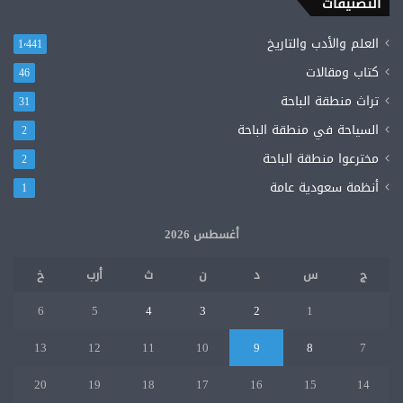
التصنيفات
الله
وابنته
العلم والأدب والتاريخ
1٬441
ريم.
من
كتاب ومقالات
46
ضعاف
تراث منطقة الباحة
نفوس
31
.
السياحة في منطقة الباحة
2
وهنا
مخترعوا منطقة الباحة
عتب
2
كبير
أنظمة سعودية عامة
1
عليهم
في
أغسطس 2026
عدم
اتخاذ
إجراءات
ج
س
د
ن
ث
أرب
خ
ملموسة
تضع
1
2
3
4
5
6
حدا
13
12
11
10
9
8
7
لـ
((
20
19
18
17
16
15
14
لو