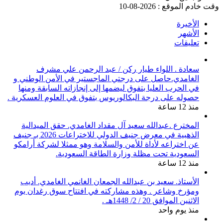
وقت خادم الموقع : 2026-08-10
الأخيرة
الأشهر
تعليقات
سعادة . اللواء طيار ركن / عبد الرحمن علي مشرف
الغامدي.حاصل على درجتي الماجستير في الأمن الوطني و
في الحرب العليا بتفوق ليضمها إلى إنجازاته السابقة ومنها
حصوله على درجة البكالوريوس بتفوق في العلوم العسكرية .
منذ 12 ساعة
المخترع .عبدالله سعيد آل مقداد الغامدي. حقق الميدالية
الذهبية في معرض جنيف الدولي للاختراعات 2026 بـ جنيف
عن اختراعه لأداة للأمن والسلامة وهو ممثلا لشركة أرامكو
السعودية تحت مظلة وزارة الطاقة السعودية.
منذ 12 ساعة
الأستاذ. سعيد بن عبدالله الجمعان الغانمي الغامدي. أديب
ومؤرخ وشاعر . وهذه مشاركته في افتتاح سوق رغدان يوم
الاثنين الموافق 20 / 2/ 1448هـ .
منذ يوم واحد