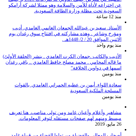
عن اختراعه لأداة للأمن والسلامة وهو ممثلا لشركة أرامكو
السعودية تحت مظلة وزارة الطاقة السعودية.
منذ 12 ساعة
الأستاذ. سعيد بن عبدالله الجمعان الغانمي الغامدي. أديب
ومؤرخ وشاعر . وهذه مشاركته في افتتاح سوق رغدان يوم
الاثنين الموافق 20 / 2/ 1448هـ .
منذ يوم واحد
الأديب والكاتب .جمعان الكرت الغامدي . ينشر (الحلقة الأولىً)
ما قاله المحامي . محمد مصلح حافظ الغامدي .. باقي رغدان
اسمها في دواوين الخلافة”
منذ يومين
سعادة اللواء. أيمن بن عطيه الحمراني الغامدي. بالقوات
المسلحة الملكية السعودية
منذ يومين
مشاهير وأعلام وأعيان غامد ومن تولى مناصب. هنا تعريف
مبسط ومنهم لهم صفحات مستقله لتوفر المعلومات.
26 مايو، 2019
أصحاب المعالي والفضيلة من تولوا القضاء من قبيلة غامد.