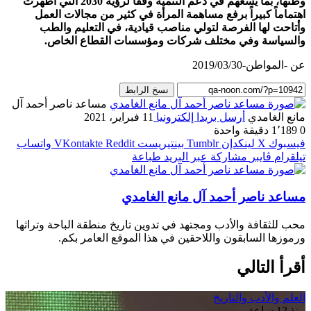
وطنها، بما يسعهم في دعم التنمية وفقاً لرؤية 2030 التي أظهرت
اهتماماً كبيراً برفع مساهمة المرأة في كثير من مجالات العمل
وأتاحت لها الفرصة لتولي مناصب قيادية، في التعليم والطب
والسياسة وفي مختلف شركات ومؤسسات القطاع الخاص.
عن -المواطن-2019/03/30
نسخ الرابط
مساعد ناصر أحمد آل
مانع الغامدي
أرسل بريدا إلكترونيا
11 فبراير، 2021
0
1٬189
دقيقة واحدة
فيسبوك
‫X
لينكدإن
بينتيريست
واتساب
تيلقرام
ڤايبر
مشاركة عبر البريد
طباعة
مساعد ناصر أحمد آل مانع الغامدي
محب للثقافة والأدب ومجتهد في تدوين تاريخ منطقة الباحة وتراثها
ورموزها السابقون واللاحقين في هذا الموقع العامر بكم.
أقرأ التالي
العلم والأدب والتاريخ
منذ 12 ساعة