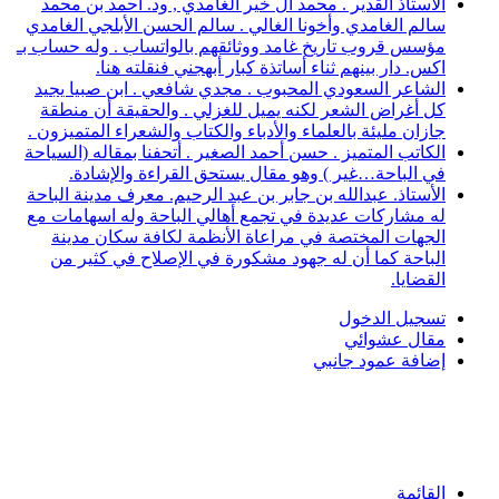
الأستاذ القدير . محمد آل خير الغامدي , ود. أحمد بن محمد
سالم الغامدي وأخونا الغالي . سالم الحسن الأبلجي الغامدي
مؤسس قروب تاريخ غامد ووثائقهم بالواتساب . وله حساب بـ
اكس. دار بينهم ثناء أساتذة كبار أبهجني فنقلته هنا.
الشاعر السعودي المحبوب . مجدي شافعي . ابن صبيا يجيد
كل أغراض الشعر لكنه يميل للغزلي . والحقيقة أن منطقة
جازان مليئة بالعلماء والأدباء والكتاب والشعراء المتميزون .
الكاتب المتميز . حسن أحمد الصغير . أتحفنا بمقاله (السياحة
في الباحة…غير ) وهو مقال يستحق القراءة والإشادة.
الأستاذ. عبدالله بن جابر بن عبد الرحيم. معرف مدينة الباحة
له مشاركات عديدة في تجمع أهالي الباحة وله اسهامات مع
الجهات المختصة في مراعاة الأنظمة لكافة سكان مدينة
الباحة كما أن له جهود مشكورة في الإصلاح في كثير من
القضايا.
تسجيل الدخول
مقال عشوائي
إضافة عمود جانبي
القائمة