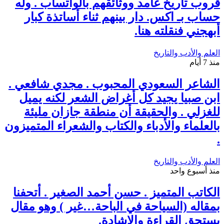
قروب تاريخ غامد ووثائقهم بالواتساب . وله
حساب بـ اكس. دار بينهم ثناء أساتذة كبار
أبهجني فنقلته هنا.
العلم والأدب والتاريخ
منذ 7 أيام
الشاعر السعودي المحبوب . مجدي شافعي .
ابن صبيا يجيد كل أغراض الشعر لكنه يميل
للغزلي . والحقيقة أن منطقة جازان مليئة
بالعلماء والأدباء والكتاب والشعراء المتميزون
.
العلم والأدب والتاريخ
منذ أسبوع واحد
الكاتب المتميز . حسن أحمد الصغير . أتحفنا
بمقاله (السياحة في الباحة…غير ) وهو مقال
يستحق القراءة والإشادة.