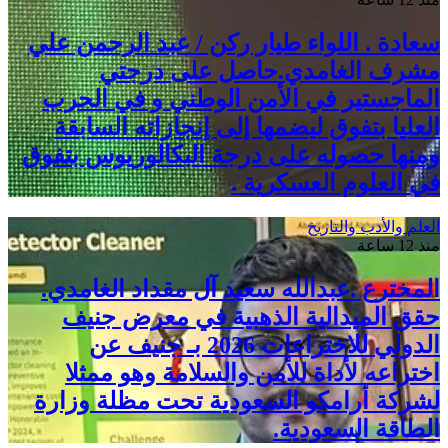
سعادة . اللواء طيار ركن / عبد الرحمن علي
مشرف الغامدي.حاصل على درجتي
الماجستير في الأمن الوطني و في الحرب
العليا بتفوق ليضمها إلى إنجازاته السابقة
ومنها حصوله على درجة البكالوريوس بتفوق
في العلوم العسكرية .
العلم والأدب والتاريخ
منذ 12 ساعة
المخترع .عبدالله سعيد آل مقداد الغامدي.
حقق الميدالية الذهبية في معرض جنيف
الدولي للاختراعات 2026 بـ جنيف عن
اختراعه لأداة للأمن والسلامة وهو ممثلا
لشركة أرامكو السعودية تحت مظلة وزارة
الطاقة السعودية.