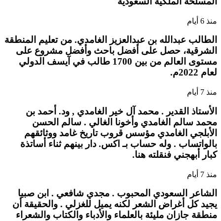
المسلحة الملكية السعودية
منذ 6 أيام
الطالب عبدالله بن عبدالعزيز الغامدي. من تعليم المنطقة
الشرقية، حصل على أفضل باحث وأفضل مشروع على
مستوى العالم من بين 1700 طالب في آيسف الدولي
لعام 2022م.
منذ 7 أيام
الأستاذ القدير . محمد آل خير الغامدي , ود. أحمد بن
محمد سالم الغامدي وأخونا الغالي . سالم الحسن
الأبلجي الغامدي مؤسس قروب تاريخ غامد ووثائقهم
بالواتساب . وله حساب بـ اكس. دار بينهم ثناء أساتذة
كبار أبهجني فنقلته هنا.
منذ 7 أيام
الشاعر السعودي المحبوب . مجدي شافعي . ابن صبيا
يجيد كل أغراض الشعر لكنه يميل للغزلي . والحقيقة أن
منطقة جازان مليئة بالعلماء والأدباء والكتاب والشعراء