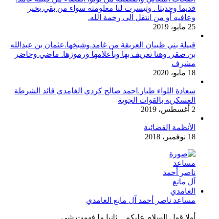
قديما وحديثا . وتيسرت لنا معلومته سواء من بقي بخير
وعافيه أو من انتقل الى رحمة الله.
25 مايو، 2019
قبيلة بني ظبيان العريقة من غامد.وشيخها.عثمان بن عبدالله
بن صقر. وهنا تعريف بها وبأعلامها ورموزها. ماضي وحاضر
مشرف
18 مايو، 2020
سعادة اللواء طيار.احمد صالح كردي الغامدي قائد الشرطة
العسكرية بالقوات الجوية
2 أغسطس، 2019
الأنظمة القضائية
18 نوفمبر، 2018
مساعد ناصر أحمد آل مانع الغامدي
أولا قول السلام عليكم .. ثانيا ما فهمت شي...