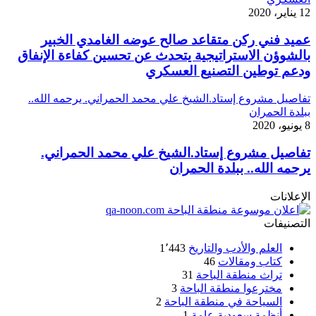
12 يناير، 2020
عميد فني ركن متقاعد صالح عوضه الغامدي الخبير
بالشوؤن الاستراتيجية يتحدث عن تحسين كفاءة الإنفاق
ودعم توطين التصنيع العسكري
تفاصيل مشروع إستاد.الشيخ علي محمد الحمراني. يرحمه الله..
ببلدة الحمران
8 يونيو، 2020
تفاصيل مشروع إستاد.الشيخ علي محمد الحمراني.
يرحمه الله.. ببلدة الحمران
الإعلانات
التصنيفات
العلم والأدب والتاريخ
1٬443
كتاب ومقالات
46
تراث منطقة الباحة
31
مخترعوا منطقة الباحة
3
السياحة في منطقة الباحة
2
أنظمة سعودية عامة
1