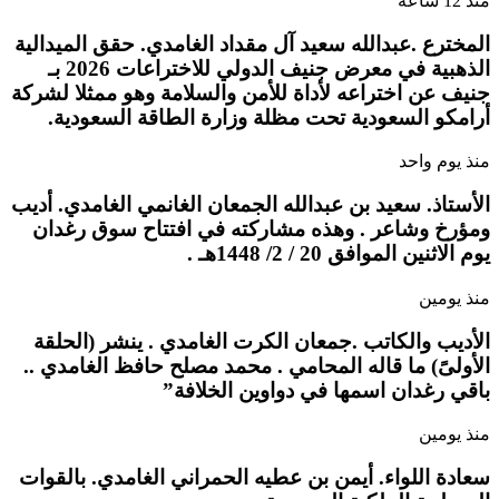
منذ 12 ساعة
المخترع .عبدالله سعيد آل مقداد الغامدي. حقق الميدالية
الذهبية في معرض جنيف الدولي للاختراعات 2026 بـ
جنيف عن اختراعه لأداة للأمن والسلامة وهو ممثلا لشركة
أرامكو السعودية تحت مظلة وزارة الطاقة السعودية.
منذ يوم واحد
الأستاذ. سعيد بن عبدالله الجمعان الغانمي الغامدي. أديب
ومؤرخ وشاعر . وهذه مشاركته في افتتاح سوق رغدان
يوم الاثنين الموافق 20 / 2/ 1448هـ .
منذ يومين
الأديب والكاتب .جمعان الكرت الغامدي . ينشر (الحلقة
الأولىً) ما قاله المحامي . محمد مصلح حافظ الغامدي ..
باقي رغدان اسمها في دواوين الخلافة”
منذ يومين
سعادة اللواء. أيمن بن عطيه الحمراني الغامدي. بالقوات