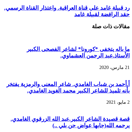
رد قبيلة غامد على قناة العراقية. واعتذار القناة الرسمي.
حقد الرافضة لقبيلة غامد
مقالات ذات صلة
ما باله يتخفى *كورونا* لشاعر الفصحى الكبير
الأستاذ.عبد الرحمن العشماوي.
21 مارس، 2020
أ.أحمد بن شباب الغامدي. شاعر المعنى والرمزية يفتخر
بأنه تلميذ للشاعر الكبير محمد الغويد الغامدي.
2 مايو، 2021
قصة قصيدة الشاعر الكبير.عبد الله الزرقوي الغامدي.
يرحمه الله(جابها عواض حن بلي ..)