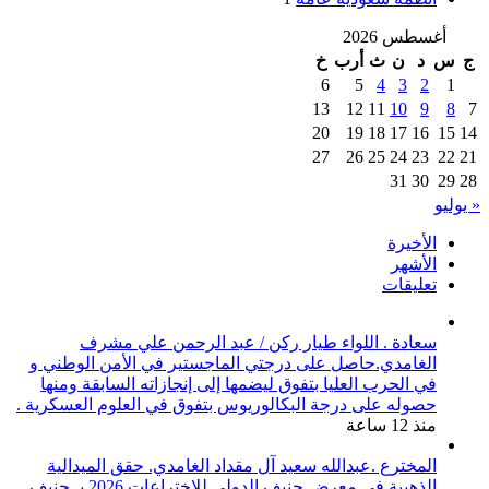
أغسطس 2026
ج
س
د
ن
ث
أرب
خ
6
5
4
3
2
1
13
12
11
10
9
8
7
20
19
18
17
16
15
14
27
26
25
24
23
22
21
31
30
29
28
« يوليو
الأخيرة
الأشهر
تعليقات
سعادة . اللواء طيار ركن / عبد الرحمن علي مشرف
الغامدي.حاصل على درجتي الماجستير في الأمن الوطني و
في الحرب العليا بتفوق ليضمها إلى إنجازاته السابقة ومنها
حصوله على درجة البكالوريوس بتفوق في العلوم العسكرية .
منذ 12 ساعة
المخترع .عبدالله سعيد آل مقداد الغامدي. حقق الميدالية
الذهبية في معرض جنيف الدولي للاختراعات 2026 بـ جنيف