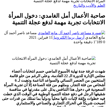
المرأة الانتخابات تجربة مهمة لدفع عجلة التنمية
العلم والأدب والتاريخ
صاحبة الأعمال أمل الغامدي: دخول المرأة
الانتخابات تجربة مهمة لدفع عجلة التنمية
مساعد ناصر أحمد آل
مانع الغامدي
أرسل بريدا إلكترونيا
11 فبراير، 2021
0
1٬189
دقيقة واحدة
شهدت غرفة جدة نهاية الأسبوع الماضي حسم انتخابات أعضاء
مجلس الإدارة للدورة الـ 22 القادمة، وعلى الرغم من خلو قائمة
المنتخبين من العنصر النسائي والسواعد الناعمة وذهبت لـ 6
أشخاص من فئة التجار، ومثلهم من فئة الصناعة إلا أن تجربة المرأة
السعودية في دخول هذا التنافس يدلل على مقدرتها في منافسة
شقيقها الرجل في دفع عجلة التنمية الوطنية في الوقت الذي خطت
فيه خطوات واثقة لإثبات ذاتها محلياً ودولياً بما تمتلك من قدرات حتى
أصبحت شريكاً في الحراك التجاري والصناعي والاستثماري