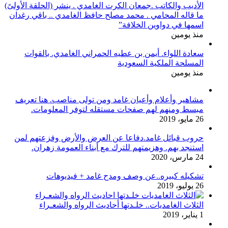
الأديب والكاتب .جمعان الكرت الغامدي . ينشر (الحلقة الأولىً)
ما قاله المحامي . محمد مصلح حافظ الغامدي .. باقي رغدان
اسمها في دواوين الخلافة”
منذ يومين
سعادة اللواء. أيمن بن عطيه الحمراني الغامدي. بالقوات
المسلحة الملكية السعودية
منذ يومين
مشاهير وأعلام وأعيان غامد ومن تولى مناصب. هنا تعريف
مبسط ومنهم لهم صفحات مستقله لتوفر المعلومات.
26 مايو، 2019
حروب قبائل غامد.دفاعا عن العرض والأرض وفزعتهم لمن
استنجد بهم. وهزيمتهم للترك مع أبناء العمومة زهران.
24 مارس، 2020
تشكيله كبيره..عن وصف ومدح غامد + فيديوهات
26 يوليو، 2019
الثلاث الغامديات.. خلـدتها أحاديث الرواه والشعـراء
1 يناير، 2019