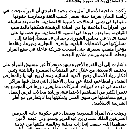
والاقتصادي بكافة صوره وأشكاله .
وأكدت صاحبة الأعمال أمل بنت محمد الغامدي أن المرأة نجحت في
رئاسة اللجان بغرفة جدة، بفضل كسب الثقة وممارسة حقوقها
وتفوقها في شتى المجالات، لا سيما الاقتصادية، خاصة بعد سلسلة
من القرارات الداعمة لها من القيادة الرشيدة بتمكينها بالمناصب
القيادية، مما يعزز دورها في التنمية الاقتصادية، مع حصولها على
نسبة 20% في مجلس الشورى بإجمالي 30 مقعداً، إضافة إلى
مشاركتها في الانتخابات البلدية، والغرف التجارية وغيرها، وتقلدها
مؤخراً منصب سفيرة، حتى أصبحت شريكة فاعلة في صنع القرار
وخطط التنمية ورسم ملامح النهضة .
وأشارت إلى أن الفترة الأخيرة شهدت تحركاً غير مسبوق للمرأة على
مختلف الأصعدة، من خلال دعم المنشآت الصغيرة والناشئة وتبني
أفكار رواد الأعمال وفتح الأندية النسائية ومحال بيع الهدايا والمعارض
الفنية، والمطاعم، فضلاً عن مجال الأعمال التي تحتل فيها مراكز
متقدمة في قيادة كبريات الشركات مما يعزز دورها في المجتمع بعد
تغيير الكثير من المفاهيم الاجتماعية، وزيادة مجالات فرص العمل
ورفع مساهمتها في سوق العمل وتمكينها بما لا يتعارض مع أطر
الشريعة الإسلامية.
ونوهت بأن المرأة السعودية وبفضل دعم حكومة خادم الحرمين
الشريفين الملك سلمان بن عبدالعزيز وسمو ولي عهده الأمين –
حفظهما الله- حققت إنجازات محلية وعالمية مكنتها من خدمة