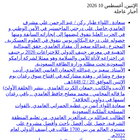
الإثنين, أغسطس 10 2026
أخبار عاجلة
سعادة . اللواء طيار ركن / عبد الرحمن علي مشرف
الغامدي.حاصل على درجتي الماجستير في الأمن الوطني و
في الحرب العليا بتفوق ليضمها إلى إنجازاته السابقة ومنها
حصوله على درجة البكالوريوس بتفوق في العلوم العسكرية .
المخترع .عبدالله سعيد آل مقداد الغامدي. حقق الميدالية
الذهبية في معرض جنيف الدولي للاختراعات 2026 بـ جنيف
عن اختراعه لأداة للأمن والسلامة وهو ممثلا لشركة أرامكو
السعودية تحت مظلة وزارة الطاقة السعودية.
الأستاذ. سعيد بن عبدالله الجمعان الغانمي الغامدي. أديب
ومؤرخ وشاعر . وهذه مشاركته في افتتاح سوق رغدان يوم
الاثنين الموافق 20 / 2/ 1448هـ .
الأديب والكاتب .جمعان الكرت الغامدي . ينشر (الحلقة الأولىً)
ما قاله المحامي . محمد مصلح حافظ الغامدي .. باقي رغدان
اسمها في دواوين الخلافة”
سعادة اللواء. أيمن بن عطيه الحمراني الغامدي. بالقوات
المسلحة الملكية السعودية
الطالب عبدالله بن عبدالعزيز الغامدي. من تعليم المنطقة
الشرقية، حصل على أفضل باحث وأفضل مشروع على
مستوى العالم من بين 1700 طالب في آيسف الدولي لعام
2022م.