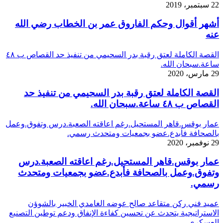
22 سبتمبر، 2019
أشهر أقوال وحكم الفاروق عمر بن الخطاب رضي الله
عنه
القصة الكاملة لعتق رقبة بدر السحيمي من تنفيذ حد القصاص ب ٤٨
ساعة.سبحان الله.
29 مارس، 2020
القصة الكاملة لعتق رقبة بدر السحيمي من تنفيذ حد
القصاص ب ٤٨ ساعة.سبحان الله.
عمار بوقس.قاهر المستحيل.رغم اعاقته الصعبة.درس وتفوق.وعمل
بالصحافة فأبدع.عضو بجمعيات ومتحدث رسمي.
29 نوفمبر، 2020
عمار بوقس.قاهر المستحيل.رغم اعاقته الصعبة.درس
وتفوق.وعمل بالصحافة فأبدع.عضو بجمعيات ومتحدث
رسمي.
عميد فني ركن متقاعد صالح عوضه الغامدي الخبير بالشوؤن
الاستراتيجية يتحدث عن تحسين كفاءة الإنفاق ودعم توطين التصنيع
العسكري