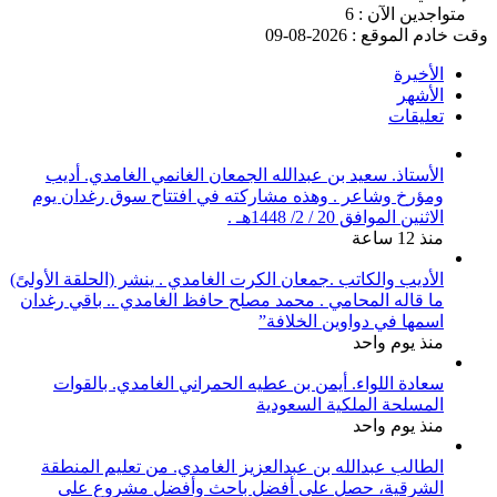
متواجدين الآن : 6
وقت خادم الموقع : 2026-08-09
الأخيرة
الأشهر
تعليقات
الأستاذ. سعيد بن عبدالله الجمعان الغانمي الغامدي. أديب
ومؤرخ وشاعر . وهذه مشاركته في افتتاح سوق رغدان يوم
الاثنين الموافق 20 / 2/ 1448هـ .
منذ 12 ساعة
الأديب والكاتب .جمعان الكرت الغامدي . ينشر (الحلقة الأولىً)
ما قاله المحامي . محمد مصلح حافظ الغامدي .. باقي رغدان
اسمها في دواوين الخلافة”
منذ يوم واحد
سعادة اللواء. أيمن بن عطيه الحمراني الغامدي. بالقوات
المسلحة الملكية السعودية
منذ يوم واحد
الطالب عبدالله بن عبدالعزيز الغامدي. من تعليم المنطقة
الشرقية، حصل على أفضل باحث وأفضل مشروع على