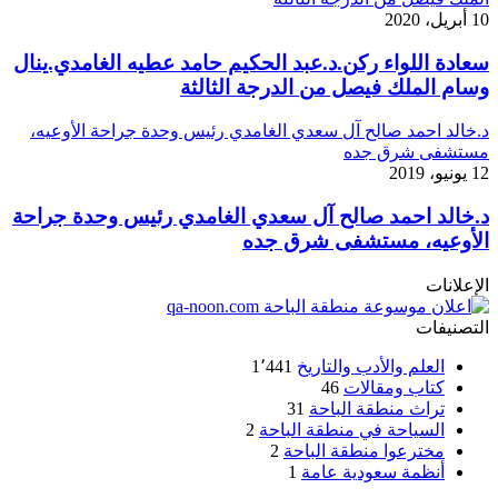
10 أبريل، 2020
سعادة اللواء ركن.د.عبد الحكيم حامد عطيه الغامدي.ينال
وسام الملك فيصل من الدرجة الثالثة
د.خالد احمد صالح آل سعدي الغامدي رئيس وحدة جراحة الأوعيه،
مستشفى شرق جده
12 يونيو، 2019
د.خالد احمد صالح آل سعدي الغامدي رئيس وحدة جراحة
الأوعيه، مستشفى شرق جده
الإعلانات
التصنيفات
العلم والأدب والتاريخ
1٬441
كتاب ومقالات
46
تراث منطقة الباحة
31
السياحة في منطقة الباحة
2
مخترعوا منطقة الباحة
2
أنظمة سعودية عامة
1