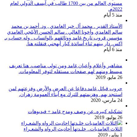
مستوى العالم من بين 1700 طالب في آيسف الدولي لعام
2022م.
منذ 5 أيام
الأستاذ القدير . محمد آل خير الغامدي , ود. أحمد بن محمد
سالم الغامدي وأخونا الغالي . سالم الحسن الأبلجي الغامدي
مؤسس قروب تاريخ غامد ووثائقهم بالواتساب . وله حساب بـ
اكس. دار بينهم ثناء أساتذة كبار أبهجني فنقلته هنا.
منذ 6 أيام
مشاهير وأعلام وأعيان غامد ومن تولى مناصب. هنا تعريف
مبسط ومنهم لهم صفحات مستقله لتوفر المعلومات.
26 مايو، 2019
حروب قبائل غامد.دفاعا عن العرض والأرض وفزعتهم لمن
استنجد بهم. وهزيمتهم للترك مع أبناء العمومة زهران.
24 مارس، 2020
تشكيله كبيره..عن وصف ومدح غامد + فيديوهات
26 يوليو، 2019
الثلاث الغامديات.. خلـدتها أحاديث الرواه والشعـراء
1 يناير، 2019