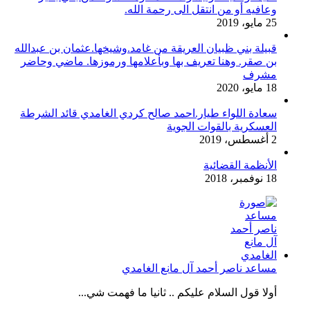
وعافيه أو من انتقل الى رحمة الله.
25 مايو، 2019
قبيلة بني ظبيان العريقة من غامد.وشيخها.عثمان بن عبدالله
بن صقر. وهنا تعريف بها وبأعلامها ورموزها. ماضي وحاضر
مشرف
18 مايو، 2020
سعادة اللواء طيار.احمد صالح كردي الغامدي قائد الشرطة
العسكرية بالقوات الجوية
2 أغسطس، 2019
الأنظمة القضائية
18 نوفمبر، 2018
مساعد ناصر أحمد آل مانع الغامدي
أولا قول السلام عليكم .. ثانيا ما فهمت شي...