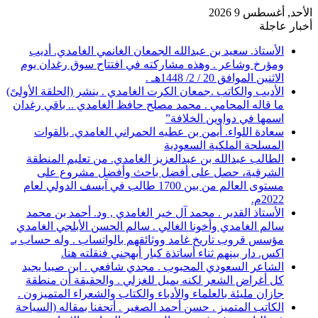
الأحد, أغسطس 9 2026
أخبار عاجلة
الأستاذ. سعيد بن عبدالله الجمعان الغانمي الغامدي. أديب
ومؤرخ وشاعر . وهذه مشاركته في افتتاح سوق رغدان يوم
الاثنين الموافق 20 / 2/ 1448هـ .
الأديب والكاتب .جمعان الكرت الغامدي . ينشر (الحلقة الأولىً)
ما قاله المحامي . محمد مصلح حافظ الغامدي .. باقي رغدان
اسمها في دواوين الخلافة”
سعادة اللواء. أيمن بن عطيه الحمراني الغامدي. بالقوات
المسلحة الملكية السعودية
الطالب عبدالله بن عبدالعزيز الغامدي. من تعليم المنطقة
الشرقية، حصل على أفضل باحث وأفضل مشروع على
مستوى العالم من بين 1700 طالب في آيسف الدولي لعام
2022م.
الأستاذ القدير . محمد آل خير الغامدي , ود. أحمد بن محمد
سالم الغامدي وأخونا الغالي . سالم الحسن الأبلجي الغامدي
مؤسس قروب تاريخ غامد ووثائقهم بالواتساب . وله حساب بـ
اكس. دار بينهم ثناء أساتذة كبار أبهجني فنقلته هنا.
الشاعر السعودي المحبوب . مجدي شافعي . ابن صبيا يجيد
كل أغراض الشعر لكنه يميل للغزلي . والحقيقة أن منطقة
جازان مليئة بالعلماء والأدباء والكتاب والشعراء المتميزون .
الكاتب المتميز . حسن أحمد الصغير . أتحفنا بمقاله (السياحة