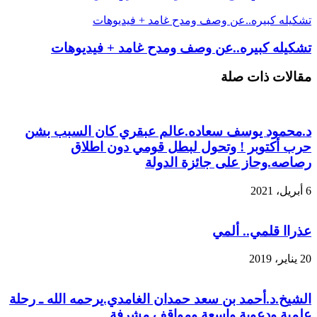
تشكيله كبيره..عن وصف ومدح غامد + فيديوهات
تشكيله كبيره..عن وصف ومدح غامد + فيديوهات
مقالات ذات صلة
د.محمود يوسف سعاده.عالم عبقري كان السبب بشن
حرب أكتوبر ! وتحول لبطل قومي دون اطلاق
رصاصه.وحاز على جائزة الدولة
6 أبريل، 2021
عذراا قلمي.. ألمي
20 يناير، 2019
الشيخ.د.أحمد بن سعد حمدان الغامدي.يرحمه الله ـ رحلة
علمية ودعوية واسعة ومواقف مشرفة.