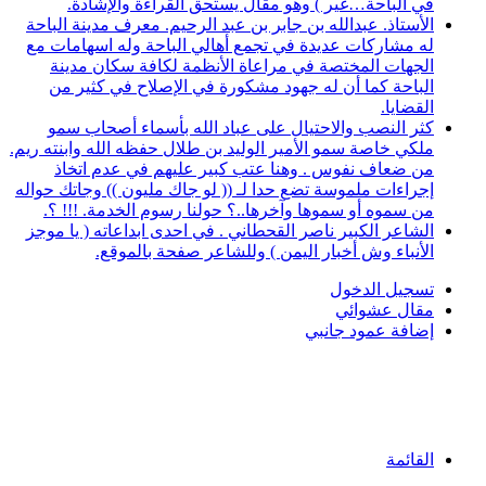
في الباحة…غير ) وهو مقال يستحق القراءة والإشادة.
الأستاذ. عبدالله بن جابر بن عبد الرحيم. معرف مدينة الباحة
له مشاركات عديدة في تجمع أهالي الباحة وله اسهامات مع
الجهات المختصة في مراعاة الأنظمة لكافة سكان مدينة
الباحة كما أن له جهود مشكورة في الإصلاح في كثير من
القضايا.
كثر النصب والاحتيال على عباد الله بأسماء أصحاب سمو
ملكي خاصة سمو الأمير الوليد بن طلال حفظه الله وابنته ريم.
من ضعاف نفوس . وهنا عتب كبير عليهم في عدم اتخاذ
إجراءات ملموسة تضع حدا لـ (( لو جاك مليون )) وجاتك حواله
من سموه أو سموها وآخرها..؟ حولنا رسوم الخدمة. !!! ؟.
الشاعر الكبير ناصر القحطاني . في احدى ابداعاته ( يا موجز
الأنباء وش أخبار اليمن ) وللشاعر صفحة بالموقع.
تسجيل الدخول
مقال عشوائي
إضافة عمود جانبي
القائمة