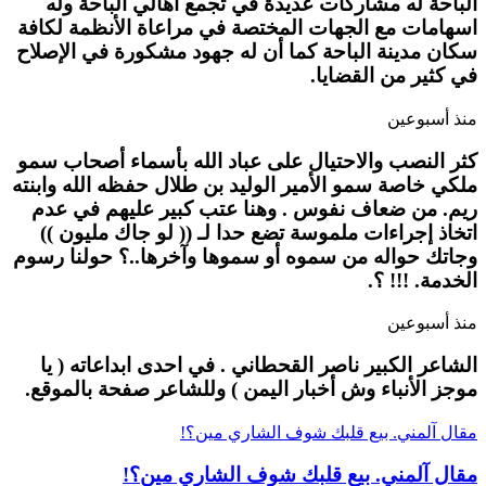
الباحة له مشاركات عديدة في تجمع أهالي الباحة وله
اسهامات مع الجهات المختصة في مراعاة الأنظمة لكافة
سكان مدينة الباحة كما أن له جهود مشكورة في الإصلاح
في كثير من القضايا.
منذ أسبوعين
كثر النصب والاحتيال على عباد الله بأسماء أصحاب سمو
ملكي خاصة سمو الأمير الوليد بن طلال حفظه الله وابنته
ريم. من ضعاف نفوس . وهنا عتب كبير عليهم في عدم
اتخاذ إجراءات ملموسة تضع حدا لـ (( لو جاك مليون ))
وجاتك حواله من سموه أو سموها وآخرها..؟ حولنا رسوم
الخدمة. !!! ؟.
منذ أسبوعين
الشاعر الكبير ناصر القحطاني . في احدى ابداعاته ( يا
موجز الأنباء وش أخبار اليمن ) وللشاعر صفحة بالموقع.
مقال آلمني. بيع قلبك شوف الشاري مين؟!
مقال آلمني. بيع قلبك شوف الشاري مين؟!