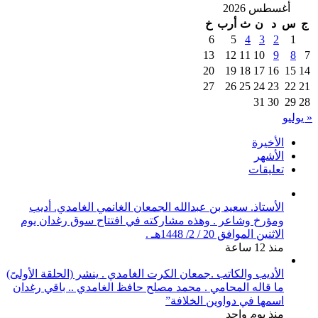
أغسطس 2026
ج
س
د
ن
ث
أرب
خ
6
5
4
3
2
1
13
12
11
10
9
8
7
20
19
18
17
16
15
14
27
26
25
24
23
22
21
31
30
29
28
« يوليو
الأخيرة
الأشهر
تعليقات
الأستاذ. سعيد بن عبدالله الجمعان الغانمي الغامدي. أديب
ومؤرخ وشاعر . وهذه مشاركته في افتتاح سوق رغدان يوم
الاثنين الموافق 20 / 2/ 1448هـ .
منذ 12 ساعة
الأديب والكاتب .جمعان الكرت الغامدي . ينشر (الحلقة الأولىً)
ما قاله المحامي . محمد مصلح حافظ الغامدي .. باقي رغدان
اسمها في دواوين الخلافة”
منذ يوم واحد