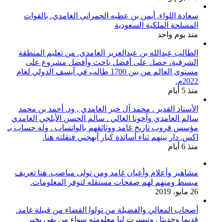
سعادة اللواء. أيمن بن عطيه الحمراني الغامدي. بالقوات
المسلحة الملكية السعودية
منذ يوم واحد
الطالب عبدالله بن عبدالعزيز الغامدي. من تعليم المنطقة
الشرقية، حصل على أفضل باحث وأفضل مشروع على
مستوى العالم من بين 1700 طالب في آيسف الدولي لعام
2022م.
منذ 5 أيام
الأستاذ القدير . محمد آل خير الغامدي , ود. أحمد بن محمد
سالم الغامدي وأخونا الغالي . سالم الحسن الأبلجي الغامدي
مؤسس قروب تاريخ غامد ووثائقهم بالواتساب . وله حساب بـ
اكس. دار بينهم ثناء أساتذة كبار أبهجني فنقلته هنا.
منذ 6 أيام
مشاهير وأعلام وأعيان غامد ومن تولى مناصب. هنا تعريف
مبسط ومنهم لهم صفحات مستقله لتوفر المعلومات.
26 مايو، 2019
أصحاب المعالي والفضيلة من تولوا القضاء من قبيلة غامد.
قديما وحديثا . وتيسرت لنا معلومته سواء من بقي بخير