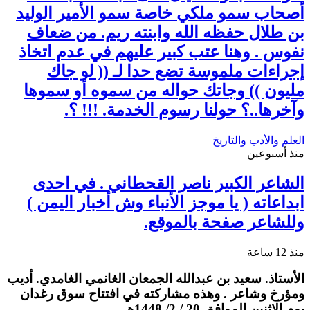
أصحاب سمو ملكي خاصة سمو الأمير الوليد
بن طلال حفظه الله وابنته ريم. من ضعاف
نفوس . وهنا عتب كبير عليهم في عدم اتخاذ
إجراءات ملموسة تضع حدا لـ (( لو جاك
مليون )) وجاتك حواله من سموه أو سموها
وآخرها..؟ حولنا رسوم الخدمة. !!! ؟.
العلم والأدب والتاريخ
منذ أسبوعين
الشاعر الكبير ناصر القحطاني . في احدى
ابداعاته ( يا موجز الأنباء وش أخبار اليمن )
وللشاعر صفحة بالموقع.
منذ 12 ساعة
الأستاذ. سعيد بن عبدالله الجمعان الغانمي الغامدي. أديب
ومؤرخ وشاعر . وهذه مشاركته في افتتاح سوق رغدان
يوم الاثنين الموافق 20 / 2/ 1448هـ .