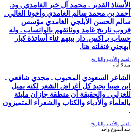
الأستاذ القدير . محمد آل خير الغامدي , ود.
أحمد بن محمد سالم الغامدي وأخونا الغالي .
سالم الحسن الأبلجي الغامدي مؤسس
قروب تاريخ غامد ووثائقهم بالواتساب . وله
حساب بـ اكس. دار بينهم ثناء أساتذة كبار
أبهجني فنقلته هنا.
العلم والأدب والتاريخ
منذ 6 أيام
الشاعر السعودي المحبوب . مجدي شافعي .
ابن صبيا يجيد كل أغراض الشعر لكنه يميل
للغزلي . والحقيقة أن منطقة جازان مليئة
بالعلماء والأدباء والكتاب والشعراء المتميزون
.
العلم والأدب والتاريخ
منذ أسبوع واحد